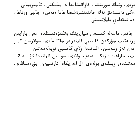
دى. ونىڭ سوزىنشە، قازاقستاندا دا بىلىكتى، تاجىريبەلى
گى دايىندىق تەك جاتتىقتىرۋشىعا عانا ەمەس، جالپى ورتاعا،
ە تىكەلەي بايلانىستى.
 جاتىر. ماسەلە كىممەن سپاررينگ وتكىزەتىنىڭدە. مەن بارايىن
 تۇگەلگە جۋىق UFC- دە ونەر كورسەتىپ جۇرگەن كاسىبي فايتەرلەر جاتتىعادى. سولارمەن ءبىر
رمەن تەز وسەمىن، الماتىدا ولاي كاسىبي توبەلەسەتىن
سپورتشىلار جوق. كوپشىلىگى كەلىپ قيسىق توبەلەسىپ، جاراقات الۋىڭا سەبەپ بولادى. سوسىن الماتىدا كۇنىنە 2-
سەتىندەر ويىڭدى بولەدى. ال امەريكادا تارتىپپەن جۇرەسىڭ»،