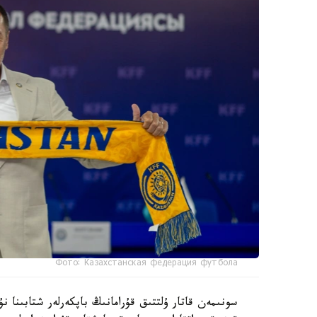
Фото: Казахстанская федерация футбола
سونىمەن قاتار ۇلتتىق قۇرامانىڭ باپكەرلەر شتابىنا