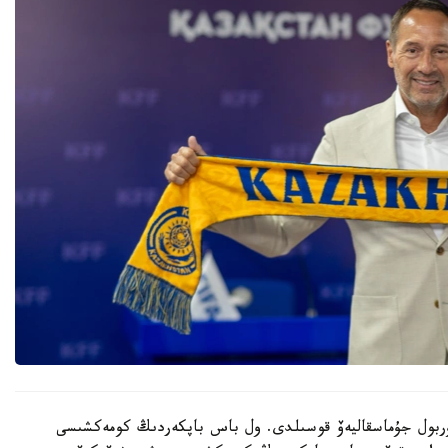
 نۇربول جۇماسقاليەۆ قوسىلدى. ول باس باپكەردىڭ كومەكشىسى