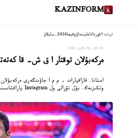
KAZINFORM
ترەند:
اقوردا
تاعايىنداۋ
وقيعا
2026-سايلاۋ
21:44, 06 قاڭتار 2026
ەركەبۇلان توقتار ا ق ش- قا كەتەت
استانا. قازاقپارات – م م ا جاۋىنگەرى ەركەبۇلا
وتكىزبەك. بۇل تۋرالى ول Instagram پاراقشاسىندا حابارلادى.