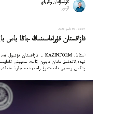
كۇنسۇلتان وتارباي
اۆتور
18:04, 07 تامىز 2026
قازاقستان قۇراماسىنىڭ جاڭا باس با
استانا. KAZINFORM - قازاقستان
نيدەرلاندتىق مامان دجون ۆانت سحيپتى تاعايىندا
وتكەن رەسمي تانىستىرۋ راسىمىندە جاريا ەتىلدى