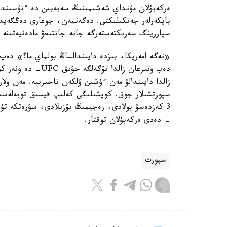
ەركەبۇلان مۇنداي شەشىمىنىڭ سەبەبىن دە ءتۇسىندىر
باپكەرلەر جەتكىلىكتى. دەگەنمەن، جوعارى دەڭگەيدە
سپاررينگ سەرىكتەستەرگە جانە جاتتىعۋ مادەنيەتىنە د
«نەگە امەريكا، بىزدە دايىندالساڭ بولماي ما؟» دەپ
دەپ وتىرعان زالدا
زالدا دايىندالۋ مەن ءۇشىن ۇلكەن تاجىريبە. مەن ولا
3 كەزدەسۋ بولادى، رەجيمىڭ بۇزىلادى، سۋرەتكە تۇ
- دەدى ەركەبۇلان توقتار.
سپورت