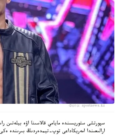
Фото: sportnews.kz
ارالىعىندا امەريكاداعى توپ-تيمدەردىڭ بىرىندە ەكى