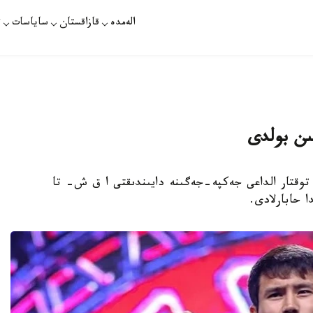
الەمدە
قازاقستان
ساياسات
ت
ىن بولدى
ن توقتار الداعى جەكپە-جەگىنە دايىندىقتى ا ق ش- تا