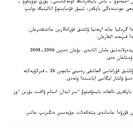
دوس احمەتوۆ - باس باپكەردىڭ كومەكشىسى، يۋري نوۆيكوۆ -
ىعى جونىندەگى باپكەر، تيمۋر قۇسايىنوۆ اناليتيك بولىپ
گرەكيا جانە ارمەنيا ۇلتتىق قۇرامالارىن جاتتىقتىرعان.
ا قىزمەت اتقارعان.
ول قازاقستان ۇلتتىق قۇراماسىن باسقارعان ەكىنشى نيدەرلاندتىق مامان اتاندى. بۇعان دەيىن 2006-2008
 ۇستاعان ەدى.
دجون ۆانت سحيپ جەتەكشىلىك ەتەتىن قازاقستان ۇلتتىق قۇراماسى العاشقى رەسمي ماتچىن 26 -قىركۇيەكتە
ەسۋ ۇلتتار ليگاسى اياسىندا وتەدى.
اپكەرى تالعات بايسۋفينوۆ ءبىر ايدان استام ۋاقىت بۇرىن ءوز
ن قۇرۋدا جاساندى ينتەللەكت جۇيەسىن ەنگىزىپ جاتىر.