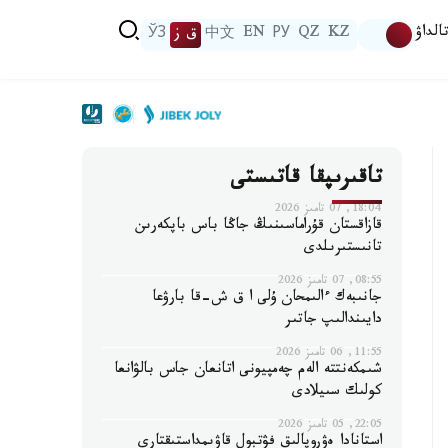
الداۋ
KZ
QZ
РУ
EN
中文
ق ز
ЎЗ
تاقىرىپقا قاتىستى
18:04, 07 تامىز 2026
قازاقستان قۇراماسىنىڭ جاڭا باس باپكەرىن
تانىستىرىلدى
08:55, 07 تامىز 2026
جانىبەك ءالىمحان ۇلى ا ق ش-قا بارۋعا
دايىندالىپ جاتىر
11:55, 06 تامىز 2026
شىمكەنتتە الەم چەمپيونى اتانعان جاس بالۋانعا
كولىك سىيلادى
22:05, 05 تامىز 2026
استانادا ەۋروپالىق فۋتبول قاۋىمداستىقتارى