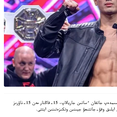
سپورتشى ستوريسىندە مايامي قالاسىنا اۋە بيلەتىن راسىمدەپ جاتقان ءساتىن جاريالاپ، 15-قاڭتار مەن 15-ناۋرىز
 ايلىق وقۋ-جاتتىعۋ جيىنىن وتكىزەتىنىن ايتتى.