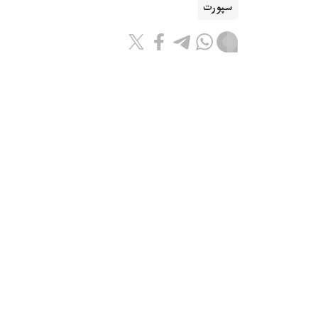
سپورت
باقىتجول كاكەش
اۆتور
08:55, 07 تامىز 2026
جانىبەك ءالىمحان ۇلى ا ق ش-قا بار
استانا. kazinform - قازاقستاندىق 
بارىپ، الداعى جەكپە-جەكتەرىنە دايىندىقتى جال
كومانداسى Instagram پاراقشاسىندا حابارلادى.