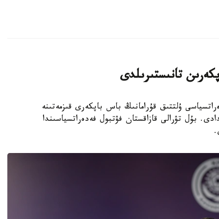
پكەرىن تانىستىرىلدى
 فۋتبول فەدەراتسياسى ۇلتتىق قۇرامانىڭ باس باپكەرى قىزمەتىنە
دى. بۇل تۋرالى قازاقستان فۋتبول فەدەراتسياسىندا
.