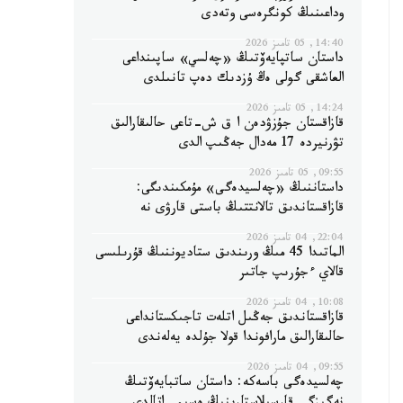
وداعىنىڭ كونگرەسى وتەدى
14:40, 05 تامىز 2026
داستان ساتپايەۆتىڭ «چەلسي» ساپىنداعى
العاشقى گولى ەڭ ۇزدىك دەپ تانىلدى
14:24, 05 تامىز 2026
قازاقستان جۇزۋدەن ا ق ش-تاعى حالىقارالىق
تۋرنيردە 17 مەدال جەڭىپ الدى
09:55, 05 تامىز 2026
داستاننىڭ «چەلسيدەگى» مۇمكىندىگى:
قازاقستاندىق تالانتتىڭ باستى قارۋى نە
22:04, 04 تامىز 2026
الماتىدا 45 مىڭ ورىندىق ستاديوننىڭ قۇرىلىسى
قالاي ءجۇرىپ جاتىر
10:08, 04 تامىز 2026
قازاقستاندىق جەڭىل اتلەت تاجىكستانداعى
حالىقارالىق مارافوندا قولا جۇلدە يەلەندى
09:55, 04 تامىز 2026
چەلسيدەگى باسەكە: داستان ساتبايەۆتىڭ