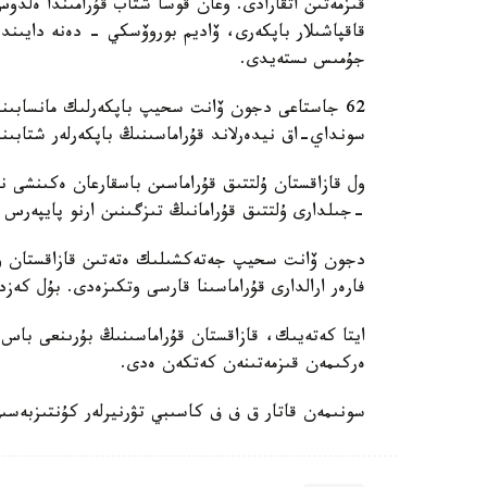
قىزمەتىن اتقارادى. وعان قوسا شتاب قۇرامىندا ەل
قاقپاشىلار باپكەرى، ۆاديم بوروۆسكي - دەنە دايىند
جۇمىس ىستەيدى.
62 جاستاعى دجون ۆانت سحيپ باپكەرلىك مانسابىندا 
سونداي-اق نيدەرلاند قۇراماسىنىڭ باپكەرلەر شتابىند
-جىلدارى ۇلتتىق قۇرامانىڭ تىزگىنىن ارنو پايپەرس
فارەر ارالدارى قۇراماسىنا قارسى وتكىزەدى. بۇل كەزد
ايتا كەتەيىك، قازاقستان قۇراماسىنىڭ بۇرىنعى باس ب
ەركىمەن قىزمەتىنەن كەتكەن ەدى.
سونىمەن قاتار ق ف ف كاسىبي تۋرنيرلەر كۇنتىزبەسى