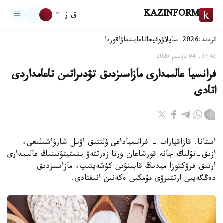
KAZINFORM
ق ز
ترەند:
2026-سايلاۋ
وقيعا
تاعايىنداۋ
اقوردا
07:42, 04 ماۋسىم 2026
فرانسيا عالىمدارى مازاسىزدىق تۋدىراتىن تاعامداردى
اتادى
استانا. قازاقپارات - فرانسياداعى ۇلتتىق اۋىل شارۋاشىلىعى،
ازىق-تۇلىك جانە قورشاعان ورتا زەرتتەۋ ينستيتۋتىنىڭ عالىمدارى
ارتىق فرۋكتوزا ميدىڭ قابىنۋىن كۇشەيتىپ، مازاسىزدىق
دەڭگەيىن ارتتىرۋى مۇمكىن ەكەنىن انىقتادى.