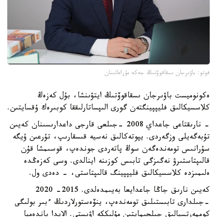
فوتو: باۋىرجان ىسقاقوۆتىڭ جەكە مۇراعاتىنان
ەكونوميست باۋىرجان ىسقاقوۆتىڭ ايتۋىنشا، بۇل كەزەڭ
كلاسسيكالىق فليپپينگتەن گورى الىپساتارلىققا كوبىرەك ۇقسايتىن.
- نارىقتاعى جاعداي 2008 -جىلعى قارجى داعدارىسىنان كەيىن
تۇبەگەيلى وزگەردى. يپوتەكالىق نەسيە قىسقارىپ، تۇرعىن ۇيگە
سۇرانىس تومەندەگەن سوڭ پاتەردى جوندەپ، قوسىمشا قۇن
قالىپتاستىرۋ نەگىزگى تابىس كوزىنە اينالدى. وسى كەزەڭدە
ەلىمىزدە كلاسسيكالىق فليپپينگ قالىپتاستى، - دەدى ول.
كەيىن نارىق جاڭا جاعدايعا بەيىمدەلدى. 2015- 2020
-جىلدارى تابىستىلىق تومەندەپ، ينۆەستورلاردىڭ ءبىر بولىگى
كوممەرتسيالىق جىلجىمايتىن مۇلىككە اۋىستى. الايدا پاندەميا