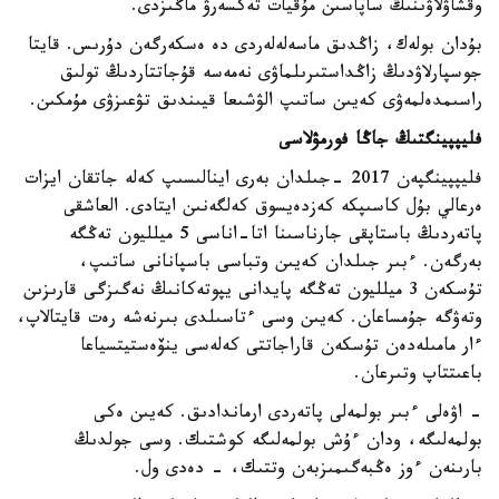
وقشاۋلاۋىنىڭ ساپاسىن مۇقيات تەكسەرۋ ماڭىزدى.
بۇدان بولەك، زاڭدىق ماسەلەلەردى دە ەسكەرگەن دۇرىس. قايتا
جوسپارلاۋدىڭ زاڭداستىرىلماۋى نەمەسە قۇجاتتاردىڭ تولىق
راسىمدەلمەۋى كەيىن ساتىپ الۋشىعا قيىندىق تۋعىزۋى مۇمكىن.
فليپپينگتىڭ جاڭا فورمۋلاسى
فليپپينگپەن 2017 -جىلدان بەرى اينالىسىپ كەلە جاتقان ايزات
ەرعالي بۇل كاسىپكە كەزدەيسوق كەلگەنىن ايتادى. العاشقى
پاتەردىڭ باستاپقى جارناسىنا اتا-اناسى 5 ميلليون تەڭگە
بەرگەن. ءبىر جىلدان كەيىن وتباسى باسپانانى ساتىپ،
تۇسكەن 3 ميلليون تەڭگە پايدانى يپوتەكانىڭ نەگىزگى قارىزىن
وتەۋگە جۇمساعان. كەيىن وسى ءتاسىلدى بىرنەشە رەت قايتالاپ،
ءار مامىلەدەن تۇسكەن قاراجاتتى كەلەسى ينۆەستيتسياعا
باعىتتاپ وتىرعان.
- اۋەلى ءبىر بولمەلى پاتەردى ارماندادىق. كەيىن ەكى
بولمەلىگە، ودان ءۇش بولمەلىگە كوشتىك. وسى جولدىڭ
بارىنەن ءوز ەڭبەگىمىزبەن وتتىك، - دەدى ول.