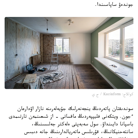
جوندەۋ ساپاسىندا.
كوللاج: Kazinform / ج ي
سوندىقتان پاتەردىڭ ينجەنەرلىك جۇيەلەرىنە نازار اۋدارعان
ءجون. ويتكەنى فليپپەردىڭ ماقساتى - از شىعىنمەن تارتىمدى
باسپانا دايىنداۋ. سول سەبەپتى ەلەكتر جەلىسىنىڭ،
سانتەحنيكانىڭ، قۇرىلىس ماتەريالدارىنىڭ جانە دىبىس