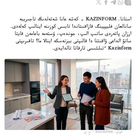
استانا. KAZINFORM - كەشە عانا شەتەلدىك تاجىريبە
سانالعان فليپپينگ قازاقستاندا تابىس كوزىنە اينالىپ كەلەدى.
ارزان پاتەردى ساتىپ الىپ، جوندەپ، ۇستەمە باعامەن قايتا
ساتۋ الداعى ۋاقىتتا دا قالىپتى بيزنەسكە اينالا ما؟ تاقىرىپتى
Kazinform ءتىلشىسى تارقاتا تالدايدى.
فوتو: Kazinform / ج ي