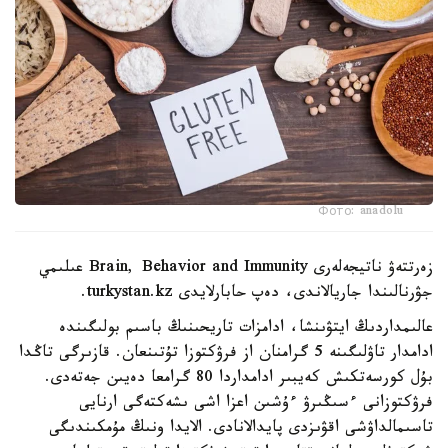
Фото: anadolu
زەرتتەۋ ناتيجەلەرى Brain, Behavior and Immunity عىلىمي
جۋرنالىندا جاريالاندى، دەپ حابارلايدى turkystan.kz.
عالىمداردىڭ ايتۋىنشا، ادامزات تاريحىنىڭ باسىم بولىگىندە
ادامدار تاۋلىگىنە 5 گرامنان از فرۋكتوزا تۇتىنعان. قازىرگى تاڭدا
بۇل كورسەتكىش كەيبىر ادامداردا 80 گرامعا دەيىن جەتەدى.
فرۋكتوزانى ءسىڭىرۋ ءۇشىن اعزا اشى ىشەكتەگى ارنايى
تاسىمالداۋشى اقۋىزدى پايدالانادى. الايدا ونىڭ مۇمكىندىگى