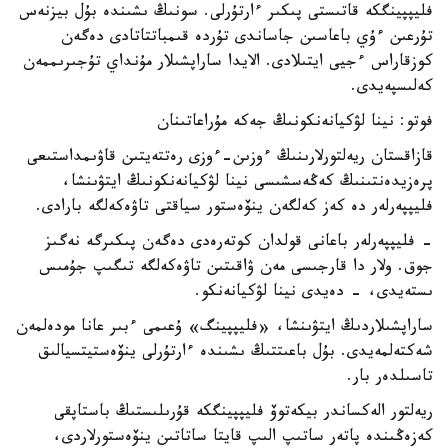
فليپپينگكە قاتىستى پىكىر ءارتۇرلى. سونىڭ ىشىندە بۇل بيزنەس
تۇرعىن ءۇي باعاسىن جاساندى تۇردە قىمباتتاتادى دەگەن
كوزقاراس ءجيى ايتىلادى. الايدا ساراپشىلار مۇنداي تۇجىرىممەن
كەلىسپەيدى.
فوتو: نينا لۋكيانەنكونىڭ جەكە مۇراعاتىنان
قازاقستان ريەلتورلارىنىڭ ءوزىن-ءوزى رەتتەيتىن قاۋىمداستىعى
پرەزيدەنتىنىڭ كەڭەسشىسى نينا لۋكيانەنكونىڭ ايتۋىنشا،
فليپپەرلەر دە كەز كەلگەن ينۆەستور سياقتى تاۋەكەلگە بارادى.
- فليپپەرلەر باعانى قولدان كوتەرەدى دەگەن پىكىرگە نەگىز
جوق. ولار دا قارجىسى مەن ۋاقىتىن تاۋەكەلگە تىگىپ جۇمىس
ىستەيدى، - دەيدى نينا لۋكيانەنكو.
ساراپشىلاردىڭ ايتۋىنشا، «فليپپينگ» ۇعىمى ءبىر عانا مودەلمەن
شەكتەلمەيدى. بۇل باعىتتىڭ ىشىندە ءارتۇرلى ينۆەستيتسيالىق
تاسىلدەر بار.
ريەلتور الەكساندر بيكەتوۆ فليپپينگكە قۇرىلىستىڭ باستاپقى
كەزەڭىندە پاتەر ساتىپ الىپ قايتا ساتاتىن ينۆەستورلاردى،