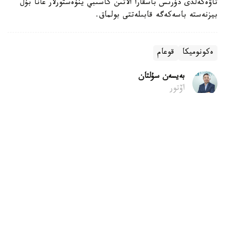
تاۋەكەلدى دۇرىس باسقارا الاتىن كاسىبي ينۆەستورلار عانا بۇل
بيزنەستە باسەكەگە قابىلەتتى بولماق.
ەكونوميكا
قوعام
بەيسەن سۇلتان
اۆتور
07:42, 06 تامىز 2026
تىك ءجۇرۋ ادامنىڭ شەشىم قابىلداۋىنا اسەر ەتەدى
استانا. KAZINFORM - تىك ءجۇرۋ ادامنىڭ كوڭىل كۇيىنە
عانا ەمەس، شەشىم قابىلداۋىنا دا ىقپال ەتۋى مۇمكىن. وسىنداي
قورىتىندىعا كانادانىڭ ماكگيلل ۋنيۆەرسيتەتىنىڭ عالىمدارى