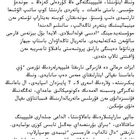
ونىڭ ايتۋىنشا، فليپپينگتەگى ەڭ كۇردەلى كەزەڭ - جوندەۋ
جۇمىسى. باستى ماقسات - پاتەردى بارىنشا كوپ ساتىپ الۋشىعا
تارتىمدى ەتىپ ۇسىنۋ. سوندىقتان كوبىنە بەيتاراپ تۇستەر مەن
مينيماليستىك ينتەرەر تاڭدالىپ، ساتىلىم الدىندا
حوۋمستەيدجينگ ءادىسى قولدانىلادى. الايدا بۇل بيزنەس قارجى
سالۋمەن شەكتەلمەيدى. ماتەريال تاڭداۋدان باستاپ جيھاز
ورناتۋعا دەيىنگى بارلىق پروتسەستى باقىلاۋ تاجىريبە مەن
ۋاقىتتى تالاپ ەتەدى.
ايزات ەرعالي دە قازىرگى نارىقتا فليپپەرلەردىڭ تۇرعىن ءۇي
باعاسىنا ىقپالى ايتارلىقتاي ەمەس دەپ سانايدى. ونىڭ
پىكىرىنشە، ولاردىڭ اسەرى 5- 7 پايىزدان اسپايدى، ال باعانىڭ
نەگىزگى وسىمىنە الەمدىك ەكونوميكالىق جاعداي، تەڭگەنىڭ
قۇنسىزدانۋى مەن قۇرىلىس ماتەريالدارىنىڭ قىمباتتاۋى ىقپال
ەتۋى مۇمكىن.
جالپى ساراپشىلاردىڭ باعالاۋىنشا، الداعى جىلدارى فليپپينگ
ساقتالادى، ءبىراق بۇرىنعىداي جەڭىل تابىس كوزى بولمايدى.
نارىقتى ءدال تالداپ، قارجىسىن ءتيىمدى جوسپارلاپ،