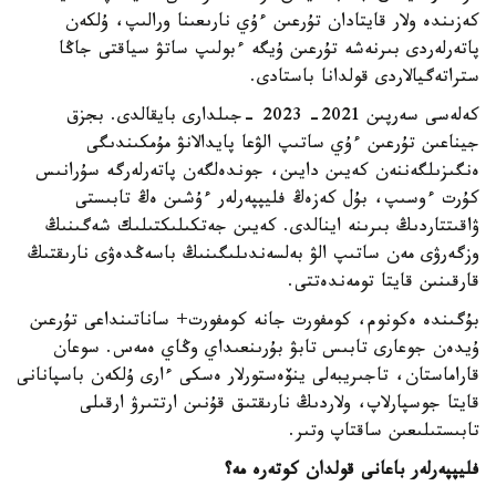
كەزىندە ولار قايتادان تۇرعىن ءۇي نارىعىنا ورالىپ، ۇلكەن
پاتەرلەردى بىرنەشە تۇرعىن ۇيگە ءبولىپ ساتۋ سياقتى جاڭا
ستراتەگيالاردى قولدانا باستادى.
كەلەسى سەرپىن 2021- 2023 -جىلدارى بايقالدى. بجزق
جيناعىن تۇرعىن ءۇي ساتىپ الۋعا پايدالانۋ مۇمكىندىگى
ەنگىزىلگەننەن كەيىن دايىن، جوندەلگەن پاتەرلەرگە سۇرانىس
كۇرت ءوسىپ، بۇل كەزەڭ فليپپەرلەر ءۇشىن ەڭ تابىستى
ۋاقىتتاردىڭ بىرىنە اينالدى. كەيىن جەتكىلىكتىلىك شەگىنىڭ
وزگەرۋى مەن ساتىپ الۋ بەلسەندىلىگىنىڭ باسەڭدەۋى نارىقتىڭ
قارقىنىن قايتا تومەندەتتى.
بۇگىندە ەكونوم، كومفورت جانە كومفورت+ ساناتىنداعى تۇرعىن
ۇيدەن جوعارى تابىس تابۋ بۇرىنعىداي وڭاي ەمەس. سوعان
قاراماستان، تاجىريبەلى ينۆەستورلار ەسكى ءارى ۇلكەن باسپانانى
قايتا جوسپارلاپ، ولاردىڭ نارىقتىق قۇنىن ارتتىرۋ ارقىلى
تابىستىلىعىن ساقتاپ وتىر.
فليپپەرلەر باعانى قولدان كوتەرە مە؟