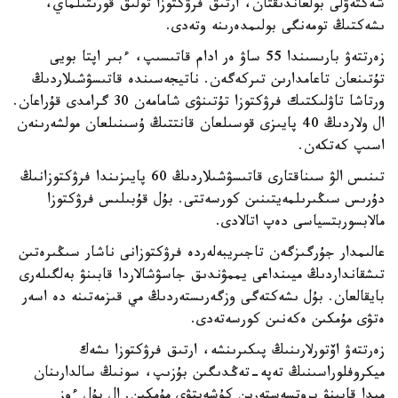
شەكتەۋلى بولعاندىقتان، ارتىق فرۋكتوزا تولىق قورىتىلماي،
ىشەكتىڭ تومەنگى بولىمدەرىنە وتەدى.
زەرتتەۋ بارىسىندا 55 ساۋ ەر ادام قاتىسىپ، ءبىر اپتا بويى
تۇتىنعان تاعامدارىن تىركەگەن. ناتيجەسىندە قاتىسۋشىلاردىڭ
ورتاشا تاۋلىكتىك فرۋكتوزا تۇتىنۋى شامامەن 30 گرامدى قۇراعان.
ال ولاردىڭ 40 پايىزى قوسىلعان قانتتىڭ ۇسىنىلعان مولشەرىنەن
اسىپ كەتكەن.
تىنىس الۋ سىناقتارى قاتىسۋشىلاردىڭ 60 پايىزىندا فرۋكتوزانىڭ
دۇرىس سىڭىرىلمەيتىنىن كورسەتتى. بۇل قۇبىلىس فرۋكتوزا
مالابسوربتسياسى دەپ اتالادى.
عالىمدار جۇرگىزگەن تاجىريبەلەردە فرۋكتوزانى ناشار سىڭىرەتىن
تىشقانداردىڭ ميىنداعى يممۋندىق جاسۋشالاردا قابىنۋ بەلگىلەرى
بايقالعان. بۇل ىشەكتەگى وزگەرىستەردىڭ مي قىزمەتىنە دە اسەر
ەتۋى مۇمكىن ەكەنىن كورسەتەدى.
زەرتتەۋ اۆتورلارىنىڭ پىكىرىنشە، ارتىق فرۋكتوزا ىشەك
ميكروفلوراسىنىڭ تەپە-تەڭدىگىن بۇزىپ، سونىڭ سالدارىنان
ميدا قابىنۋ پروتسەستەرىن كۇشەيتۋى مۇمكىن. ال بۇل ءوز