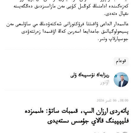
كەزەگىندە ادامنىڭ كوڭىل كۇيى مەن مازاسىزدىق دەڭگەيىنە
ىقپال ەتەدى.
عالىمدار الداعى ۋاقىتتا فرۋكتوزانى شەكتەۋدىڭ مي ساۋلىعى مەن
پسيحولوگيالىق جاعدايعا اسەرىن كەڭ اۋقىمدا زەرتتەۋدى
جوسپارلاپ وتىر.
قوعام
ريزابەك نۇسىپبەك ۇلى
اۆتور
08:00, 06 تامىز 2026
پاتەردى ارزان الىپ، قىمبات ساتۋ: ەلىمىزدە
فليپپينگ قالاي جۇمىس ىستەيدى