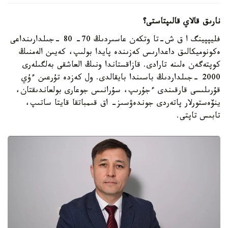
نارىق قالاي قالىپتاستى؟
فليپپينگ ا ق ش-تا وتكەن عاسىردىڭ 70- 80 -جىلدارىنداعى
ەكونوميكالىق داعدارىس كەزىندە پايدا بولىپ، كەيىن الەمنىڭ
كوپتەگەن ەلىنە تارادى. قازاقستاندا ونىڭ العاشقى بەلگىلەرى
2000 -جىلداردىڭ باسىندا بايقالدى. ول كەزدە تۇرعىن ءۇي
قۇرىلىسى قارقىندى ءجۇرىپ، سۇرانىس جوعارى بولعاندىقتان،
ينۆەستورلار پاتەردى جوندەۋسىز- اق قىمباتقا قايتا ساتىپ،
تابىس تاپتى.