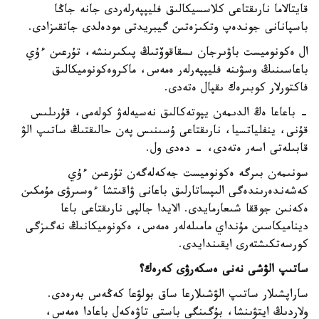
قايتالاما نارىقتاعى كلاسسيكالىق فليپپەرلەردى جانە جاڭا
باسپانانى جوندەپ وتكىزەتىن گيبريدتى مودەلدى جاتقىزادى.
ال ەكونوميست باۋىرجان ىسقاقوۆتىڭ پىكىرىنشە، تۇرعىن ءۇي
باعاسىنىڭ وسۋىنە فليپپەرلەر ەمەس، ماكروەكونوميكالىق
فاكتورلار كوبىرەك ىقپال ەتەدى.
- باعاعا ەڭ الدىمەن يپوتەكالىق نەسيەلەۋ كولەمى، قۇرىلىس
قۇنى، ينفلياتسيا، نارىقتاعى ۇسىنىس پەن حالىقتىڭ ساتىپ الۋ
قابىلەتى اسەر ەتەدى، - دەدى ول.
سونىمەن بىرگە ەكونوميست جەكەلەگەن تۇرعىن ءۇي
كەشەندەرىندەگى الىپساتارلىق باعانى ۋاقىتشا ءوسىرۋى مۇمكىن
ەكەنىن جوققا شىعارمايدى. الايدا جالپى نارىقتاعى باعا
ديناميكاسىن مۇنداي مامىلەلەر ەمەس، ەكونوميكانىڭ نەگىزگى
كورسەتكىشتەرى ايقىندايدى.
ساتىپ الۋشى نەنى ەسكەرۋى كەرەك؟
ساراپشىلار ساتىپ الۋشىلارعا ساق بولۋعا كەڭەس بەرەدى.
ولاردىڭ ايتۋىنشا، بۇگىنگى باستى تاۋەكەل باعادا ەمەس،