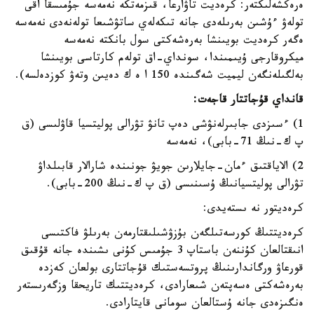
ەرەكشەلىكتەر: كرەديت تاۋارعا، قىزمەتكە نەمەسە جۇمىسقا اقى
تولەۋ ءۇشىن بەرىلەدى جانە تىكەلەي ساتۋشىعا تولەنەدى نەمەسە
ەگەر كرەديت بويىنشا بەرەشەكتى سول بانكتە نەمەسە
ميكروقارجى ۇيىمىندا، سونداي-اق تولەم كارتاسى بويىنشا
بەلگىلەنگەن ليميت شەگىندە 150 ا ە ك دەيىن وتەۋ كوزدەلسە).
قانداي قۇجاتتار قاجەت:
1) ءسىزدى جابىرلەنۋشى دەپ تانۋ تۋرالى پوليتسيا قاۋلىسى (ق
پ ك-نىڭ 71-بابى)، نەمەسە
2) الاياقتىق ءمان-جايلارىن جويۋ جونىندە شارالار قابىلداۋ
تۋرالى پوليتسيانىڭ ۇسىنىسى (ق پ ك-نىڭ 200-بابى).
كرەديتور نە ىستەيدى:
كرەديتتىڭ كورسەتىلگەن بۇزۋشىلىقتارمەن بەرىلۋ فاكتىسى
انىقتالعان كۇننەن باستاپ 3 جۇمىس كۇنى ىشىندە جانە قۇقىق
قورعاۋ ورگاندارىنىڭ پروتسەستىك قۇجاتتارى بولعان كەزدە
بەرەشەكتى ەسەپتەن شىعارادى، كرەديتتىك تاريحقا وزگەرىستەر
ەنگىزەدى جانە ۇستالعان سومانى قايتارادى.