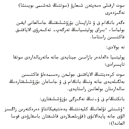
سوت ارقىلى ەسەپتەن شىعارۋ (سوتتىڭ شەشىمى بويىنشا)
نەگىزدەرى
ەگەر بانك/م ق ۇ تاراپىنان بۇزۋشىلىقتىڭ جاسالعانى ايقىن
بولماسا، ءبىراق پوليتسيانىڭ تەرگەپ- تەكسەرۋى الاياقتىق
فاكتىسىن راستاسا.
نە بولادى:
پوليتسيا دالەلدەر بازاسىن جينايدى جانە ماتەريالداردى سوتقا
تاپسىرادى؛
سوت كرەديتتىڭ الاياقتىق جولمەن رەسىمدەلۋ فاكتىسىن
بەلگىلەيدى جانە ونىڭ بانك/م ق ۇ جاساعان بۇزۋشىلىقتاردىڭ
سالدارىنان بولعانىن راستايدى.
بانكتىڭ/م ق ۇ-نىڭ نەگىزگى بۇزۋشىلىقتارى:
ءۇشىنشى تۇلعانىڭ كليەنتتىڭ يدەنتيفيكاتتاۋ دەرەكتەرىن زاڭسىز
الۋى جانە پايدالانۋى (قۇرىلعىلاردى قاشىقتان باسقارۋدى قوسا
العاندا)؛