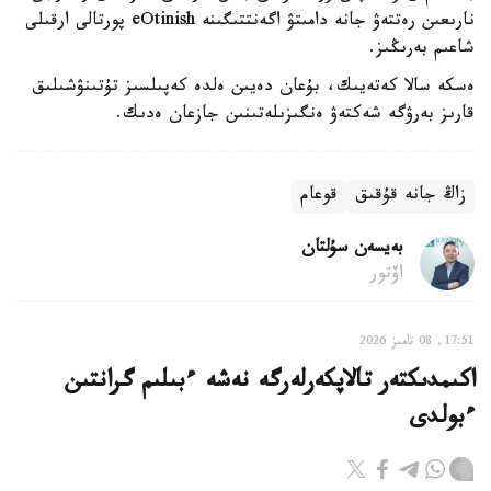
نارىعىن رەتتەۋ جانە دامىتۋ اگەنتتىگىنە eOtinish پورتالى ارقىلى
شاعىم بەرىڭىز.
ەسكە سالا كەتەيىك، بۇعان دەيىن ەلدە كەپىلسىز تۇتىنۋشىلىق
قارىز بەرۋگە شەكتەۋ ەنگىزىلەتىنىن جازعان ەدىك.
زاڭ جانە قۇقىق
قوعام
بەيسەن سۇلتان
اۆتور
17:51, 08 تامىز 2026
اكىمدىكتەر تالاپكەرلەرگە نەشە ءبىلىم گرانتىن
ءبولدى