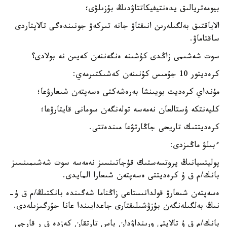
بيومەتريالىق يدەنتيفيكاتتاۋدىڭ بۇزىلۋى؛
الاياقتىق بەلگىلەرىن انىقتاۋ جانە تىركەۋ جونىندەگى تالاپتاردى
ساقتاماۋ.
سوت شەشىمى زاڭدى كۇشىنە ەنگەننەن كەيىن نە بولادى؟
كرەديتور 10 جۇمىس كۇنىنەن كەشىكتىرمەي:
مۇنداي كرەديت بويىنشا بەرەشەكتى ەسەپتەن شىعارۋعا؛
كليەنتكە ۇستالعان نەمەسە تولەنگەن سومانى قايتارۋعا؛
كرەديتتىك تاريحى جاڭارتۋعا مىندەتتى.
ءبىلۋ ماڭىزدى:
پوليتسيانىڭ پروتسەستىك قۇجاتىنسىز نەمەسە سوت شەشىمىنسىز
بانك/م ق ۇ كرەديتتى ەسەپتەن شىعارا المايدى.
ەسەپتەن شىعارۋ قولدانىستاعى زاڭناما شەگىندە بانكتىڭ/م ق ۇ-
نىڭ بەلگىلەنگەن بۇزۋشىلىقتارى جاعدايىندا عانا جۇرگىزىلەدى.
بانك/م ق ۇ تالاپتى ورىنداۋدان باس تارتقان كەزدە ق ر قارجى