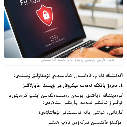
فوتو: قارجى نارىعىن رەتتەۋ جانە دامىتۋ اگەنتتىگى
اگەنتتىك قادام-قادامىمەن كەلەسىدەي نۇسقاۋلىق ۇسىندى:
1. دەرەۋ بانككە نەمەسە ميكروقارجى ۇيىمىنا حابارلاڭىز
كرەديتتىڭ الاياقتىق جولمەن رەسىمدەلگەنىن ايتىپ كرەديتورعا
قوڭىراۋ شالىڭىز نەمەسە جازىڭىز. مىنالاردى:
كارتانى، شوتتى جانە قوسىمشانى بۇعاتتاۋدى؛
جۇگىنۋ فاكتىسىن تىركەۋدى تالاپ ەتىڭىز