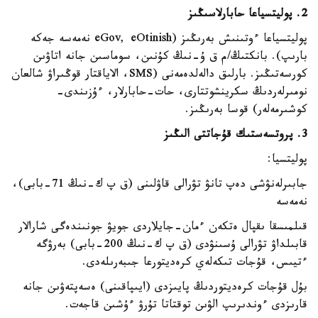
2. پوليتسياعا حابارلاسىڭىز
پوليتسياعا ءوتىنىش بەرىڭىز (eGov, eOtinish نەمەسە جەكە
بارىپ). بانكتىڭ/م ق ۇ-نىڭ كۇنىن، سوماسىن جانە اتاۋىن
كورسەتىڭىز. بارلىق دالەلدەمەنى (SMS، الاياقتار قوڭىراۋ شالعان
نومىرلەردىڭ سكرينشوتتارى، حات-حابارلار، ءۇزىندى-
كوشىرمەلەر) قوسا بەرىڭىز.
3. پروتسەستىك قۇجاتتى الىڭىز
پوليتسيا:
جابىرلەنۋشى دەپ تانۋ تۋرالى قاۋلىنى (ق پ ك-نىڭ 71-بابى)،
نەمەسە
قىلمىسقا ىقپال ەتكەن ءمان-جايلاردى جويۋ جونىندەگى شارالار
قابىلداۋ تۋرالى ۇسىنۋدى (ق پ ك-نىڭ 200-بابى) بەرۋگە
ءتيىس، قۇجات تىكەلەي كرەديتورعا جىبەرىلەدى.
بۇل قۇجات كرەديتوردىڭ پايىزدى (ايىپاقىنى) ەسەپتەۋىن جانە
قارىزدى ءوندىرىپ الۋىن توقتاتا تۇرۋ ءۇشىن قاجەت.