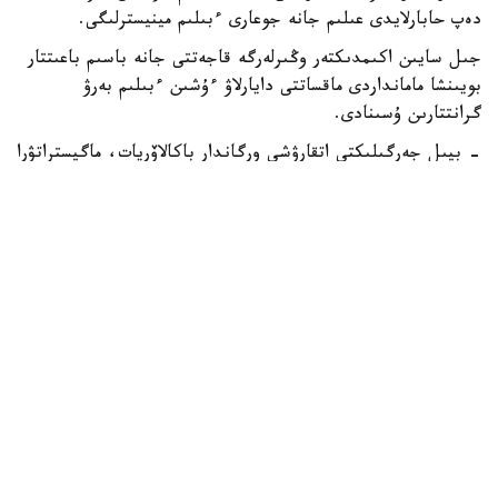
دەپ حابارلايدى عىلىم جانە جوعارى ءبىلىم مينيسترلىگى.
جىل سايىن اكىمدىكتەر وڭىرلەرگە قاجەتتى جانە باسىم باعىتتار
بويىنشا مامانداردى ماقساتتى دايارلاۋ ءۇشىن ءبىلىم بەرۋ
گرانتتارىن ۇسىنادى.
- بيىل جەرگىلىكتى اتقارۋشى ورگاندار باكالاۆريات، ماگيستراتۋرا
جانە رەزيدەنتۋرا باعدارلامالارى بويىنشا وقۋعا 2392 ءبىلىم بەرۋ
گرانتىن ءبولدى،-دەلىنگەن مينيسترلىك حابارلاماسىندا.
ەڭ كوپ گرانت استانا قالاسىندا قاراستىرىلعان - 303.
شىمكەنت قالاسىنىڭ اكىمدىگى 285، شىعىس قازاقستان وبلىسى
270 گرانت ءبولدى.
باتىس قازاقستان وبلىسىندا – 211، اباي جانە تۇركىستان
وبلىستارىندا – 200 دەن، اقمولا وبلىسىندا – 199، قاراعاندى
وبلىسىندا – 198، اتىراۋ وبلىسىندا – 187، ماڭعىستاۋ
وبلىسىندا 163 گرانت قاراستىرىلعان. قالعان وڭىرلەردىڭ
ءارقايسىسى 100 گە جۋىق گرانت ۇسىندى.
كونكۋرسقا قاتىسۋ ءۇشىن تالاپكەرلەر وزدەرى تاڭداعان جوعارى