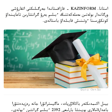
استانا. KAZINFORM - قازاقستاندا جەرگىلىكتى اتقارۋشى
ورگاندار بولەتىن مەملەكەتتىك ءبىلىم بەرۋ گرانتتارىن تاعايىنداۋ
كونكۋرسىنا ءوتىنىش قابىلداۋ باستالدى.
Фото: Gov.kz
بيىل اكىمدىكتەر باكالاۆريات، ماگيستراتۋرا جانە رەزيدەنتۋرا
باعدارلامالارى بويىنشا بارلىعى 2392 ءبىلىم گرانتىن ءبولدى،