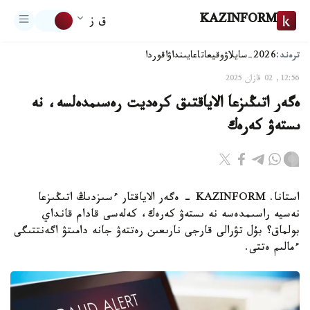
KAZINFORM
ق ز
ترەند:
2026-سايلاۋ
وقيعا
تاعايىنداۋ
اقوردا
12:56, 02 قازان 2025
ەگەر اتىڭىزعا الاياقتىق كرەديت رەسىمدەلسە، نە
ىستەۋ كەرەك
استانا. KAZINFORM - ەگەر الاياقتار ءسىزدىڭ اتىڭىزعا
نەسيە راسىمدەسە نە ىستەۋ كەرەك، كەلەسى قادام قانداي
بولماق؟ بۇل تۋرالى قارجى نارىعىن رەتتەۋ جانە دامىتۋ اگەنتتىگى
ءمالىم ەتتى.