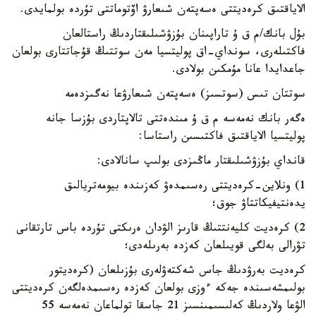
الاياقتىق كرەديتتى ەسەپتەن شىعارۋ اۆتوماتتى تۇردە بولمايدى.
بۇل بانك/م ق ۇ تاراپىنان بۇزۋشىلىقتاردىڭ راستالعان
فاكتىلەرى، سونداي-اق پوليتسيا مەن سوتتىڭ قۇجاتتارى بولعان
جاعدايدا عانا مۇمكىن بولادى.
سوتتان تىس (سوتسىز) ەسەپتەن شىعارۋعا نەگىزدەمە
ەگەر بانك نەمەسە م ق ۇ مىندەتتى تالاپتاردى بۇزسا جانە
پوليتسيا الاياقتىق فاكتىسىن راستاسا:
قانداي بۇزۋشىلىقتار ماڭىزدى بولىپ سانالادى:
1) ونلاين-كرەديتتى رەسىمدەۋ كەزىندە بيومەتريالىق
يدەنتيفيكاتتاۋ جوق؛
2) كرەديت كليەنتتىڭ قارىز الۋدان ەرىكتى تۇردە باس تارتقانى
تۋرالى بەلگى قويىلعان كەزدە بەرىلەدى؛
كرەديت بەرۋدىڭ جاس شەكتەۋلەرى بۇزىلعان (كرەديتور
بولىمشەسىندە جەكە ءوزى بولعان كەزدە رەسىمدەلگەن كرەديتتى
الۋعا ولاردىڭ كەلىسىمىنسىز 21 جاسقا تولماعان نەمەسە 55