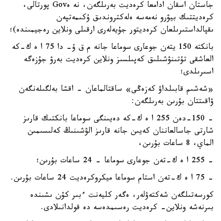
جاستان اسقان ادامعا كرەديت بەرىلگەن، نە ەGov پورتالى،
كرەديتتىك بيۋرو نەمەسە ەلەكتروندىق ۇكىمەتپەن
ىقپالداستىرىلعان كرەديتور جۇيەلەرى ارقىلى ونلاين رەجيمىندە)؛
بانكتە 150 يتەن جوعارى سوماعا جانە م ق ۇ- دا 75 ا ە ك-كە
العاشقى تۇتىنۋشىلىق كەپىلسىز ونلاين كرەديت بەرۋ جۇزەگە
اسىرىلدى؛
«شەشىم قابىلداۋ كەزەڭى» ساقتالماعان - اقشا بەلگىلەنگەن
ۋاقىتتان بۇرىن بەرىلگەن:
- 150-دەن 255 ا ە ك-كە دەيىنگى سوماعا بانكتىك قارىز
شارتى جاسالعاننان كەيىن جانە قارىز الۋشىنىڭ كەلىسىمىن
الماي، 8 ساعات بۇرىن،
- 255 ا ە ك-تەن جوعارى سوماعا - 24 ساعات بۇرىن؛
- 75 ا ە ك-تەن استام سوماعا ميكروكرەديت 24 ساعات بۇرىن.
كورسەتىلگەن شەكتەۋلەر، ەگەر كليەنت ءبىر كۇن ىشىندە
بىرنەشە ونلاين- كرەديت رەسىمدەسە دە قولدانىلادى.