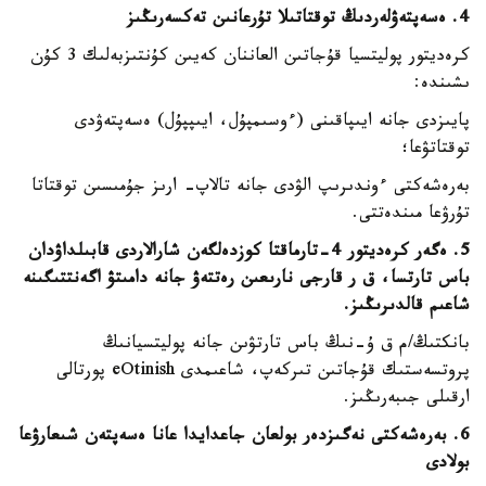
4. ەسەپتەۋلەردىڭ توقتاتىلا تۇرعانىن تەكسەرىڭىز
كرەديتور پوليتسيا قۇجاتىن العاننان كەيىن كۇنتىزبەلىك 3 كۇن
ىشىندە:
پايىزدى جانە ايىپاقىنى (ءوسىمپۇل، ايىپپۇل) ەسەپتەۋدى
توقتاتۋعا؛
بەرەشەكتى ءوندىرىپ الۋدى جانە تالاپ- ارىز جۇمىسىن توقتاتا
تۇرۋعا مىندەتتى.
5. ەگەر كرەديتور 4-تارماقتا كوزدەلگەن شارالاردى قابىلداۋدان
باس تارتسا، ق ر قارجى نارىعىن رەتتەۋ جانە دامىتۋ اگەنتتىگىنە
شاعىم قالدىرىڭىز.
بانكتىڭ/م ق ۇ-نىڭ باس تارتۋىن جانە پوليتسيانىڭ
پروتسەستىك قۇجاتىن تىركەپ، شاعىمدى eOtinish پورتالى
ارقىلى جىبەرىڭىز.
6. بەرەشەكتى نەگىزدەر بولعان جاعدايدا عانا ەسەپتەن شىعارۋعا
بولادى