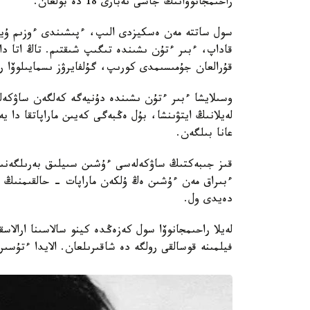
راحىمجانوۆانىڭ جاسى نەبارى 18 دە بولعان.
سول ساتتە مەن ەسكيزدى الىپ، ءپىشىندى ءوزىم ۇيگە 
قاداپ، ءبىر ءتۇن ىشىندە تىگىپ شىقتىم. تاڭ اتا د
قۇرالعان جۇمىسىمدى كورىپ، گۇلفايرۋز ىسمايىلوۆا ر
وسىلايشا ءبىر ءتۇن ىشىندە دۇنيەگە كەلگەن ساۋكەلە
لەيلانىڭ ايتۋىنشا، بۇل ەڭبەگى كەيىن ماراپاتقا دا
عانا بىلگەن.
قىز جىبەكتىڭ ساۋكەلەسى ءۇشىن سىيلىق بەرىلگەنىن
ءبىراق مەن ءۇشىن ەڭ ۇلكەن ماراپات - حالقىمنىڭ م
دەيدى ول.
لەيلا راحىمجانوۆا سول كەزەڭدە كينو سالاسىنا ارال
فيلمىنە قوسالقى رولگە دە شاقىرىلعان. الايدا ءتۇسىر