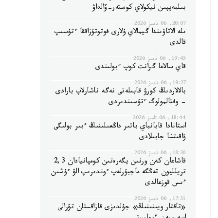
بىلمەپپىن نيكولاي كوستەر-ۆالداۋ
20:07, 06 تامىز 2026
ىلە الاتاۋىندا گيمالاي ۇلارى فوتوتۇزاققا ءتۇسىپ
قالدى
19:45, 06 تامىز 2026
قاي سالاعا گرانت كوپ ءبولىندى
19:27, 06 تامىز 2026
بالالاردىڭ كورۋ قابىلەتى نەگە ناشارلاپ بارادى
- وفتالمولوگ ءتۇسىندىردى
18:44, 06 تامىز 2026
استانادا قابانباي باتىر داڭعىلىنىڭ ءبىر بولىگى
ۋاقىتشا جابىلادى
18:30, 06 تامىز 2026
قاشاعان كەن ورنىن يگەرەتىن كومپانيادان 2,3
تريلليون تەڭگە ماجبۇرلەپ ءوندىرىپ الۋ ءۇشىن
ءىس قوزعالدى
17:31, 06 تامىز 2026
«تاقتار ويىنىنىڭ» جۇلدىزى قازاقستان تۋرالى