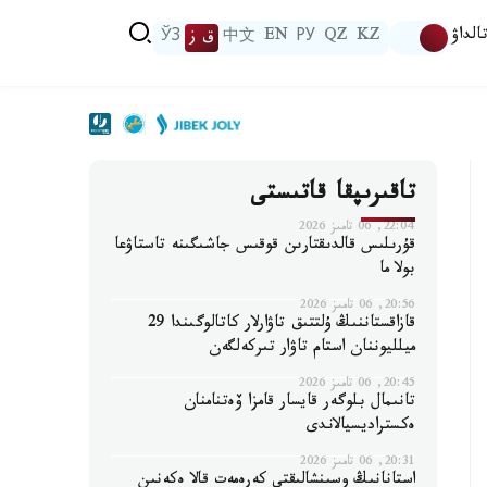
الداۋ
KZ
QZ
РУ
EN
中文
ق ز
ЎЗ
تاقىرىپقا قاتىستى
22:04, 06 تامىز 2026
قۇرىلىس قالدىقتارىن قوقىس جاشىگىنە تاستاۋعا
بولا ما
20:56, 06 تامىز 2026
قازاقستاننىڭ ۇلتتىق تاۋارلار كاتالوگىندا 29
ميلليوننان استام تاۋار تىركەلگەن
20:45, 06 تامىز 2026
تانىمال بلوگەر قايسار قامزا ۆەتنامنان
ەكستراديسيالاندى
20:31, 06 تامىز 2026
استانانىڭ وسىنشالىقتى كەرەمەت قالا ەكەنىن