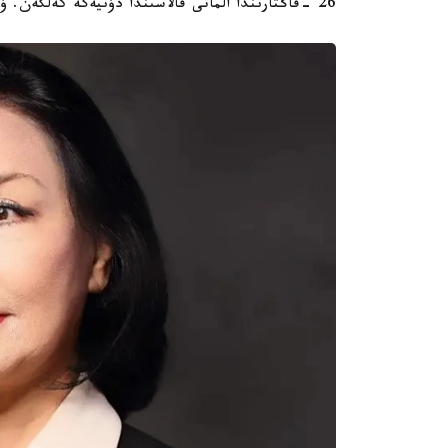
26 -قاڭتارىندا الماتى قالاسىندا دۇنيەگە كەلگەن. ۇلتى - قازاق.