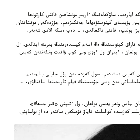
اپاردىم. ساۋكەلەنىڭ ءاربىر مونشاعىن قاتتى كارتونعا
ايىن بۇيىمدى كينوستۋدياعا جەتكىزدىم. جۇزدەگەن مونشاقتان
يزا بولىپ، قاتتى تاڭعالدى، - دەپ ەسكە الادى شەبەر.
 قازاق كينوسىنىڭ ەڭ اسەم كيىمدەرىنىڭ بىرىنە اينالدى. ال
 يە بولعان، ءبىراق ول ءوزى ونى كوپ ۋاقىت وتكەننەن كەيىن
 كەيىن ەستىدىم. سول كەزدە مەن بۇل جايلى بىلمەدىم.
احابباتى مەن وسى جۇمىستىڭ فيلم تاريحىندا ساقتالۋى، -
اسقان جاس ونەر يەسى بولعان. ول ءتىپتى «قىز جىبەك»
ىلىم كەزىندە كوڭىلىنە قاياۋ تۇسكەن ساتتەر دە از بولماپتى.