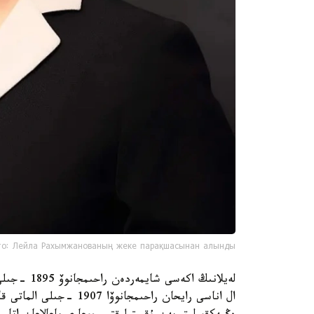
о: Лейла Рахымжанованың жеке парақшасынан алынды
لەيلانىڭ اك
ال اناسى رايحان راحىمجا