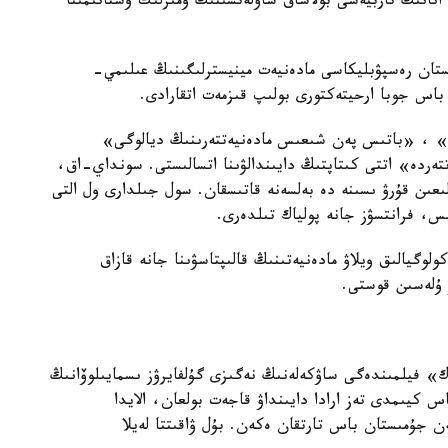
 انانىڭ تاربيەسى بولاشاق ساۋلەتشىنىڭ ومىرلىك ۇستانىمىنا
اقستان رەسپۋبليكاسى مادەنيەت مينيسترلىگىنىڭ عىلىمي-
 باس جوبا ارحيتەكتورى بولىپ قىزمەت اتقارادى.
» ، «باتىس پەن شىعىس مادەنيەتتەرىنىڭ ديالوگى»
تەردە» اتتى كىتاپتىڭ دايىندالۋىنا اتسالىستى. سونداي-اق،
الىعىن قۇرۋ ىسىنە دە بەلسەنە قاتىسقان. سول جىلدارى ول التى
، فرانتسۋز جانە پولياك تىلدەرى.
وگيالىق ويلاۋ مادەنيەتىنىڭ قالىپتاسۋىنا جانە قازاق
ز ۇلەسىن قوستى.
ك» فيلمىندەگى ساۋكەلەنىڭ نەگىزى گۇلفايرۋز ىسمايىلوۆانىڭ
كيىمدى تەز ارادا دايىنداۋ قاجەت بولعان، الايدا
ن جۇمىستان باس تارتقان ەكەن. بۇل ۋاقىتتا لەيلا