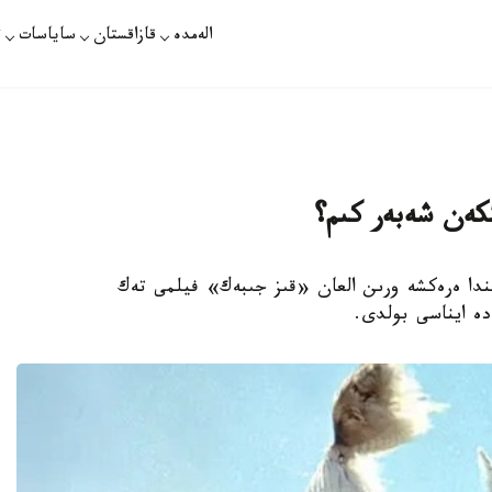
الەمدە
قازاقستان
ساياسات
ت
كەن شەبەر كىم؟
رىندا ەرەكشە ورىن العان «قىز جىبەك» فيلمى تەك
ە ايناسى بولدى.