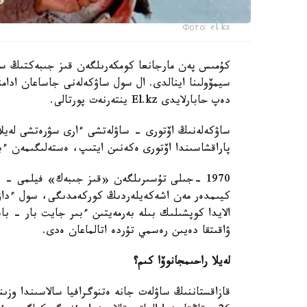
Фото: el.kz
كۇمىس پەن مارجانعا كومكەرىلگەن قىز جىبەكتىڭ ساۋ
سيمۆولىنا اينالدى. ال سول ساۋكەلەنى جاساعان ادا
دەپ حابارلايدى El.kz ينتەرنەت پورتالى.
پاراقشاسىندا اۆتورى ەكەنىن ايتىپ، ەستەلىگىمەن ءب
1970 -جىلى تۇسىرىلگەن «قىز جىبەك» فيلمى - ق
كيىمدەر مەن اشەكەيلەردىڭ كوركەمدىگى، سول ءداۋى
الايدا كوپشىلىك بىلە بەرمەيتىن ءبىر جايت بار - 
ۋاقىتقا دەيىن رەسمي تۇردە اتالماعان ەدى.
لەيلا راحىمجانوۆا كىم؟