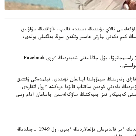
كەلەسى تالاي بۋىننىڭ ەسىندە قالىپ، قازاقتىڭ سۇلۋلىق
منىڭ كىم ەكەنى جارتى عاسىر وتكەن سوڭ بەلگىلى بولدى،
ساۋكەلەنىڭ اۆتورى - ساۋلەتشى ءارى سۋرەتشى لەيلا راحىمجانوۆا. بۇل جاڭالىقتى شەبەردىڭ ءوزى Facebook
ولىستى.
ازاق ونەرىنىڭ سيمۆولىنا اينالعان تۋىندى. فيلمدەگى ۇلتتىق
ردىڭ مادەني كودىن ساقتاپ قالۋدا ەرەكشە ءرول اتقاردى.
باستى كەيىپكەر قىز جىبەكتىڭ ساۋكەلەسىن جاساعان ادام وسى
قازاقستاننىڭ ساۋلەت جانە ەتنوگرافيا سالاسىندا وزىندىك ءىز قالدىرعان تۇلعالاردىڭ ءبىرى. ول 1949 -جىلدىڭ