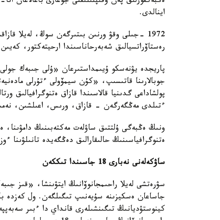
ەڭبەكقورلىق پەن ۇقىپتىلىقتى جوعارى باعالاعان اتا-
اينالدى.
1972 -جىلى وقۋ ورنىن بىتىرگەن سوڭ، لەيلا قاز
رەستاۆراتسيالىق شەبەرحاناسىندا ارحيتەكتور، كەيىن
پاريجدە يۋنەسكو ۇيىمداستىرعان «ۇلى جىبەك جولى
جوبالارىنا قاتىسىپ، «كۇن سيمۆولى ءتۇرلى مادەنيەت
پولشاداعى گدىنيا قالاسىندا قازاق ەتنوگرافيالىق ورت
ءتىلدى مەڭگەرگەن - قازاق، ورىس، اعىلشىن، نەمىس
ونىڭ ەڭبەگى ۇلتتىق ساۋلەت مەكتەبىنىڭ دامۋىنا، ەكول
ەتنوگرافياسىنىڭ حالىقارالىق دەڭگەيدە تانىلۋىنا ءو
ساۋكەلەنى نەبارى 18 جاسىندا تىككەن
سۋرەتشى لەيلا راحىمجانوۆانىڭ ايتۋىنشا، «قىز جىبە
جاساعان ەسكيزىنە سۇيەنىپ تىگىلگەن. ول كەزدە باس 
كينوستۋديانىڭ تىگىنشىلەرى قانداي دا ءبىر سەبەپپە