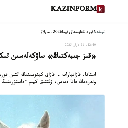
KAZINFORM
ترەند:
اقوردا
تاعايىنداۋ
وقيعا
2026-سايلاۋ
12:40, 31 قازان 2025
«قىز جىبەكتىڭ» ساۋكەلەسىن تىك
استانا. قازاقپارات - قازاق كينوسىنىڭ التىن قو
ونەردىڭ عانا ەمەس، ۇلتتىق كيىم ءداستۇرىنىڭ د