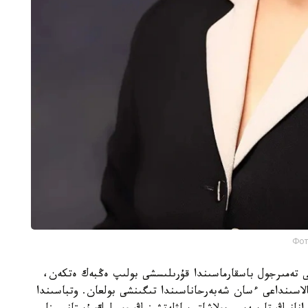
Фот
ەسى شايمەردەن راحىمجانوۆ 1895 -جىلى تەمىرجول باسقارماسىندا قۇرىلىسشى بولىپ ەڭبەك ەتكەن،
نوۆا 1907 -جىلى الماتى قالاسىنداعى ءسان شەبەرحاناسىندا تىگىنشى بولعان. وتباسىندا