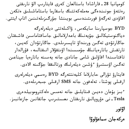
كومپانيا 28-قاراشادا باستالعان كەرى قايتارىپ الۋ نارىقتى
رەتتەۋ جونىندەگى مەملەكەتتىك باسقارما باستاماشىلىق ەتكەن
اقاۋدى تەرگەۋ قورىتىندىسى بويىنشا جۇرگىزىلەتىنىن اتاپ ايتتى.
BYD جوسپارىنا سايكەس، ۋاكىلەتتى ديلەرلەرگە
دياگنوستيكالىق جۇيەنىڭ باعدارلامالىق جاساقتاماسىن قاشىقتان
جاڭارتۋدى تەگىن ورىنداۋ تاپسىرىلدى. جاڭارتۋدان كەيىن،
تارتقىش باتارەيانىڭ جۇمىسىندا اۋىتقۋلار انىقتالسە، قۇرالدار
تاقتاسىندا اقاۋلىق شامى جانادى جانە يەسىنە باتارەيا جيناعىن
تەگىن اۋىستىرۋ ءۇشىن ديلەرلىك ورتالىققا جۇگىنە الادى.
قايتارۋ تۋرالى حابارلاما كليەنتتەرگە BYD رەسمي ديلەرلەرى
ارقىلى پوشتا، تەلەفون جانە SMS ارقىلى جىبەرىلەدى.
ءبىز بۇعان دەيىن قىتايلىق جانە نەمىس ەلەكتروموبيلدەرى
Tesla-نى ەۋروپالىق نارىقتان ىعىستىرىپ جاتقانىن جازعانبىز.
اۆتور
ەركەجان سماعۇلوۆا