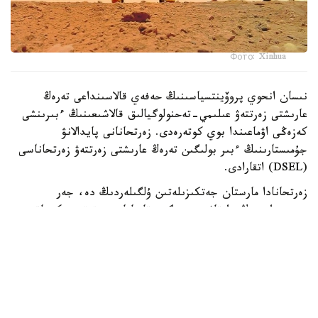
Фото: Xinhua
نىسان انحوي پروۆينتسياسىنىڭ حەفەي قالاسىنداعى تەرەڭ
عارىشتى زەرتتەۋ عىلىمي-تەحنولوگيالىق قالاشىعىنىڭ ءبىرىنشى
كەزەڭى اۋماعىندا بوي كوتەرەدى. زەرتحانانى پايدالانۋ
جۇمىستارىنىڭ ءبىر بولىگىن تەرەڭ عارىشتى زەرتتەۋ زەرتحاناسى
(DSEL) اتقارادى.
زەرتحانادا مارستان جەتكىزىلەتىن ۇلگىلەردىڭ دە، جەر
بيوسفەراسىنىڭ دا قاۋىپسىزدىگىن قامتاماسىز ەتەتىن ەكىجاقتى
قورعانىس جۇيەسى ەنگىزىلەدى.
ونىڭ نەگىزگى مىندەتتەرىنە ۇلگىلەردى زارارسىزداندىرۋ،
كونتەينەرلەردى اشۋ، توپىراقتى وڭدەۋ جانە بيولوگيالىق قاۋىپ-
قاتەردى باعالاۋ كىرەدى.
DSEL ءدىڭ دامۋ ستراتەگياسى دەپارتامەنتىنىڭ ديرەكتورى لي