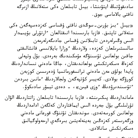
سادىقوۆتىڭ ايتۋىنشا، بيىل تابىلعان ەكى ستەلانىڭ ازىرگە
ناقتى بالاماسى جوق.
«بيىل ءبىز بۇرىن-سوڭدى ناقتى ۇقساسى كەزدەسپەگەن ەكى
ستەلانى تاپتىق. قازبا بارىسىندا انىقتالعان ءارتۇرلى بۇيىمدار
الىس وڭىرلەردەن تابىلاتىن ۇقساس جادىگەرلەرمەن
سالىستىرىلعان كەزدە، ولاردىڭ ءوزارا بايلانىسى قانشالىقتى
جاقىن بولعانىن تۇسىنۋگە مۇمكىندىك بەرەدى. بۇل وتپەلى
كەزەڭ ەسكەرتكىشى بولعاندىقتان، جاڭا مادەني نىسانداردىڭ
پايدا بولۋى مەن مادەني ترانسفورماتسيا ۇدەرىسىن كوزبەن
كورۋگە بولادى. كەيبىر كۇتپەگەن ولجالاردىڭ ءمانىن بىردەن
ءتۇسىندىرۋدىڭ ءوزى قيىن»، - دەدى تيمۋر سادىكوۆ.
مامانداردىڭ پىكىرىنشە، قازبا بارىسىندا تابىلعان زاتتاردىڭ الۋان
تۇرلىلىگى بۇل جەردە الىس ايماقتاردان كەلگەن ادامداردىڭ
بولعانىن كورسەتەدى. سوندىقتان تۋننۋگ قورعانى مادەني
وزگەرىستەر كەزەڭىن بەينەلەيتىن بىرەگەي ارحەولوگيالىق
ەسكەرتكىش سانالادى.