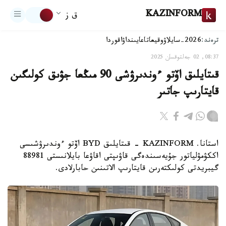
KAZINFORM
ق ز
ترەند:
2026-سايلاۋ
وقيعا
تاعايىنداۋ
اقوردا
08:37, 02 جەلتوقسان 2025
قىتايلىق اۆتو ءوندىرۋشى 90 مىڭعا جۋىق كولىگىن
قايتارىپ جاتىر
استانا. KAZINFORM - قىتايلىق BYD اۆتو ءوندىرۋشىسى
اككۋمۋلياتور جۇيەسىندەگى قاۋىپتى اقاۋعا بايلانىستى 88981
گيبريدتى كولىكتەرىن قايتارىپ الاتىنىن حابارلادى.