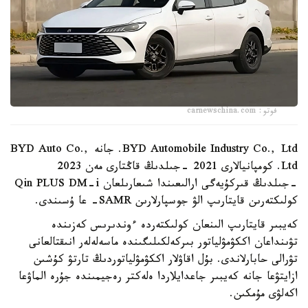
فوتو: carnewschina.com
BYD Automobile Industry Co., Ltd. جانە BYD Auto Co.,
Ltd. كومپانيالارى 2021 -جىلدىڭ قاڭتارى مەن 2023
-جىلدىڭ قىركۇيەگى ارالىعىندا شىعارىلعان Qin PLUS DM-i
كولىكتەرىن قايتارىپ الۋ جوسپارلارىن SAMR- عا ۇسىندى.
كەيبىر قايتارىپ الىنعان كولىكتەردە ءوندىرىس كەزىندە
تۋىنداعان اككۋمۋلياتور بىركەلكىلىگىندە ماسەلەلەر انىقتالعانى
تۋرالى حابارلاندى. بۇل اقاۋلار اككۋمۋلياتوردىڭ تارتۋ كۇشىن
ازايتۋعا جانە كەيبىر جاعدايلاردا ەلەكتر رەجيمىندە جۇرە الماۋعا
اكەلۋى مۇمكىن.