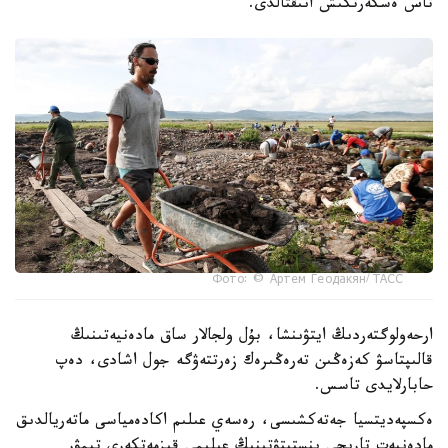
تاس ەسكەرتكىش انىقتالدى.
Фото: © Артем Геодакян/ ТАСС
ارحەولوگتەردىڭ ايتۋىنشا، بۇل ولجالار ساق مادەنيەتىنىڭ
قالىپتاسۋ كەزەڭىن تەرەڭىرەك زەرتتەۋگە جول اشادى، دەپ
حابارلايدى تاسس.
ەكسپەديتسيا جەتەكشىسى، رەسەي عىلىم اكادەمياسى ماتەريالدىق
مادەنيەت تاريحى ينستيتۋتىنىڭ عىلىمي قىزمەتكەرى تيمۋر