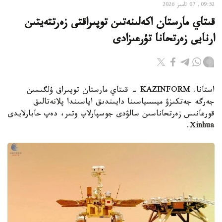
09:52, 07 تامىز 2026
قىتاي مارستان اكەلىنەتىن توپىراقتى زەرتتەيتىن
ارنايى زەرتحانا تۇرعىزادى
استانا. KAZINFORM - قىتاي مارستان توپىراق ۇلگىسىن
جەرگە جەتكىزۋ ميسسياسىنا دايىندىق اياسىندا پلانەتالىق
قورعانىس زەرتحاناسىن سالۋدى جوسپارلاپ وتىر، دەپ حابارلايدى
Xinhua.