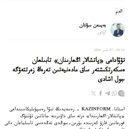
الەم
بەيسەن سۇلتان
اۆتور
10:24, 07 تامىز 2026
تۋۆاداعى «پاتشالار اڭعارىنان» تابىلعان
ەسكەرتكىشتەر ساق مادەنيەتىن تەرەڭ زەرتتەۋگە
جول اشادى
استانا. KAZINFORM - رەسەيدىڭ تىۆا رەسپۋبليكاسىنداعى
«پاتشالار اڭعارىندا» ەرتە ساق داۋىرىنە جاتاتىن تۋننۋگ
قورعانىن قازۋ كەزىندە بۇرىن-سوڭدى تەڭدەسى تابىلماعان ەكى