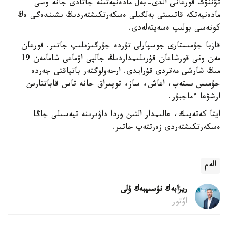
تۋننۋگ قورعانى الدى-بەل مادەنيەتىنە جاتادى جانە وسى
مادەنيەتكە قاتىستى بەلگىلى ەسكەرتكىشتەردىڭ ىشىندەگى ەڭ
كونەسى بولىپ ەسەپتەلەدى.
قازبا جۇمىستارى جوسپارلى تۇردە جۇرگىزىلىپ جاتىر. قورعان
مەن ونى قورشاعان قۇرىلىمداردىڭ جالپى اۋماعى شامامەن 19
مىڭ شارشى مەتردى قۇرايدى. ارحەولوگتەر باتپاقتى جەردە
جۇمىس ىستەپ، اعاش، ساز، توپىراق جانە تاس قاباتتارىن
ارشۋعا ءماجبۇر.
ايتا كەتەيىك، عالىمدار التىن وردا داۋىرىنە تيەسىلى جاڭا
ەسكەرتكىشتەردى زەرتتەپ جاتىر.
الەم
ريزابەك نۇسىپبەك ۇلى
اۆتور