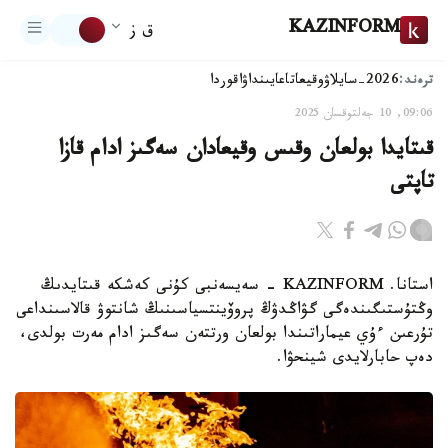
KAZINFORM
ق ز
ترەند:
2026-سايلاۋ
وقيعا
تاعايىنداۋ
اقوردا
09:06, 10 جەلتوقسان 2025
قىتايدا بولعان وقىس وقيعادان سەگىز ادام قازا
تاپتى
استانا. KAZINFORM - سەيسەنبى كۇنى كەشكە قىتايدىڭ
وڭتۇستىگىندەگى گۋاڭدۋڭ پروۆينتسياسىنىڭ شانتوۋ قالاسىنداعى
تۇرعىن ءۇي عيماراتىندا بولعان ورتتەن سەگىز ادام مەرت بولدى،
دەپ حابارلايدى شينحۋا.