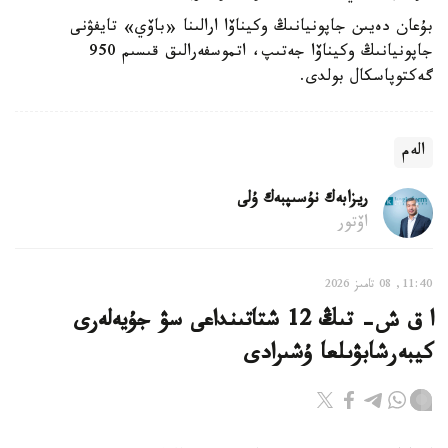
بۇعان دەيىن جاپونيانىڭ وكيناۆا ارالىنا «باۆي» تايفۋنى
جاپونيانىڭ وكيناۆا جەتىپ، اتموسفەرالىق قىسىم 950
گەكتوپاسكال بولدى.
الەم
ريزابەك نۇسىپبەك ۇلى
اۆتور
11:40, 08 تامىز 2026
ا ق ش- تىڭ 12 شتاتىنداعى سۋ جۇيەلەرى
كيبەرشابۋىلعا ۇشىرادى