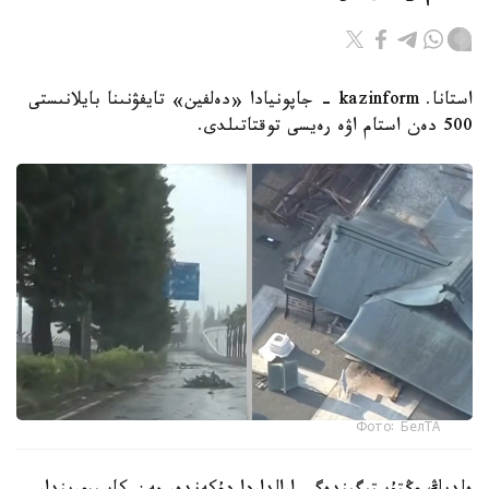
استانا. kazinform - جاپونيادا «دەلفين» تايفۋنىنا بايلانىستى
500 دەن استام اۋە رەيسى توقتاتىلدى.
Фото: БелТА