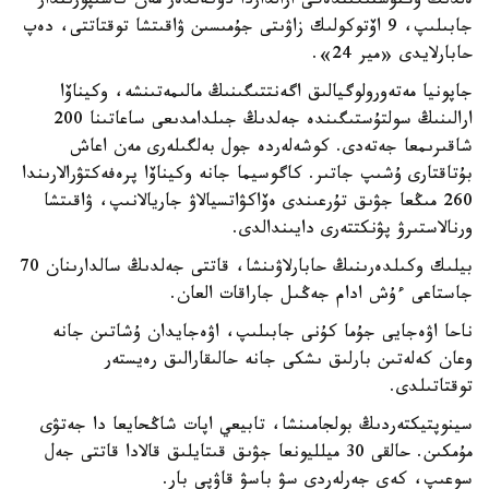
ەلدىڭ وڭتۇستىگىندەگى ارالداردا دۇكەندەر مەن كاسىپورىندار
جابىلىپ، 9 اۆتوكولىك زاۋىتى جۇمىسىن ۋاقىتشا توقتاتتى، دەپ
حابارلايدى «مير 24».
جاپونيا مەتەورولوگيالىق اگەنتتىگىنىڭ مالىمەتىنشە، وكيناۆا
ارالىنىڭ سولتۇستىگىندە جەلدىڭ جىلدامدىعى ساعاتىنا 200
شاقىرىمعا جەتەدى. كوشەلەردە جول بەلگىلەرى مەن اعاش
بۇتاقتارى ۇشىپ جاتىر. كاگوسيما جانە وكيناۆا پرەفەكتۋرالارىندا
260 مىڭعا جۋىق تۇرعىندى ەۆاكۋاتسيالاۋ جاريالانىپ، ۋاقىتشا
ورنالاستىرۋ پۋنكتتەرى دايىندالدى.
بيلىك وكىلدەرىنىڭ حابارلاۋىنشا، قاتتى جەلدىڭ سالدارىنان 70
جاستاعى ءۇش ادام جەڭىل جاراقات العان.
ناحا اۋەجايى جۇما كۇنى جابىلىپ، اۋەجايدان ۇشاتىن جانە
وعان كەلەتىن بارلىق ىشكى جانە حالىقارالىق رەيستەر
توقتاتىلدى.
سينوپتيكتەردىڭ بولجامىنشا، تابيعي اپات شاڭحايعا دا جەتۋى
مۇمكىن. حالقى 30 ميلليونعا جۋىق قىتايلىق قالادا قاتتى جەل
سوعىپ، كەي جەرلەردى سۋ باسۋ قاۋپى بار.