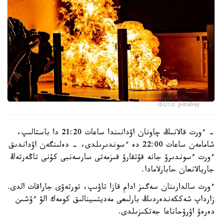
Фото: pixabay
- ءورت قالانىڭ چاونان اۋدانىندا ساعات 21:20 دا باستالىپ،
شامامەن ساعات 22:00 دە ءسوندىرىلدى، - دەلىنگەن اۋداندىق
ءورت ءسوندىرۋ جانە قۇتقارۋ قىزمەتى سارسەنبى كۇنى تاڭەرتەڭ
جاريالانعان حابارلامادا.
ءورت سالدارىنان سەگىز ادام قازا تاۋىپ، تورتەۋى جاراقات الدى.
زارداپ شەككەندەردىڭ بارلىعى مەديتسينالىق كومەك الۋ ءۇشىن
دەرەۋ اۋرۋحاناعا جەتكىزىلدى.