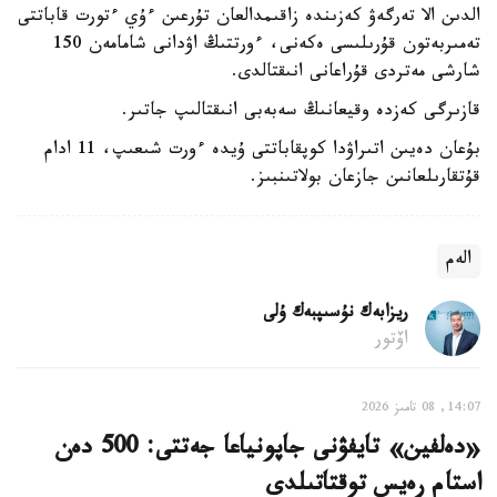
الدىن الا تەرگەۋ كەزىندە زاقىمدالعان تۇرعىن ءۇي ءتورت قاباتتى
تەمىربەتون قۇرىلىسى ەكەنى، ءورتتىڭ اۋدانى شامامەن 150
شارشى مەتردى قۇراعانى انىقتالدى.
قازىرگى كەزدە وقيعانىڭ سەبەبى انىقتالىپ جاتىر.
بۇعان دەيىن اتىراۋدا كوپقاباتتى ۇيدە ءورت شىعىپ، 11 ادام
قۇتقارىلعانىن جازعان بولاتىنبىز.
الەم
ريزابەك نۇسىپبەك ۇلى
اۆتور
14:07, 08 تامىز 2026
«دەلفين» تايفۋنى جاپونياعا جەتتى: 500 دەن
استام رەيس توقتاتىلدى