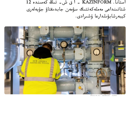
استانا. KAZINFORM – ا ق ش- تىڭ كەمىندە 12
شتاتىنداعى مەملەكەتتىك سۋمەن جابدىقتاۋ جۇيەلەرى
كيبەرشابۋىلدارعا ۇشىرادى.
Фото: whyy.org
بۇل كوممۋنالدىق ينفراقۇرىلىمنىڭ كيبەرقاۋىپسىزدىگىندەگى
وسال تۇستارعا قاتىستى الاڭداۋشىلىقتى كۇشەيتتى، دەپ
حابارلايدى Kazinform اگەنتتىگىنىڭ ۆاشينگتونداعى مەنشىكتى