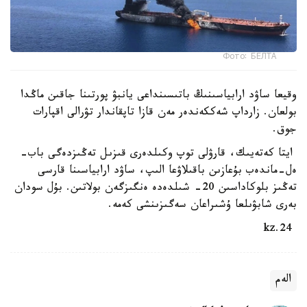
Фото: БЕЛТА
وقيعا ساۋد ارابياسىنىڭ باتىسىنداعى يانبۋ پورتىنا جاقىن ماڭدا
بولعان. زارداپ شەككەندەر مەن قازا تاپقاندار تۋرالى اقپارات
جوق.
ايتا كەتەيىك، قارۋلى توپ وكىلدەرى قىزىل تەڭىزدەگى باب-
ەل-ماندەب بۇعازىن باقىلاۋعا الىپ، ساۋد ارابياسىنا قارسى
تەڭىز بلوكاداسىن 20- شىلدەدە ەنگىزگەن بولاتىن. بۇل سودان
بەرى شابۋىلعا ۇشىراعان سەگىزىنشى كەمە.
24.kz
الەم