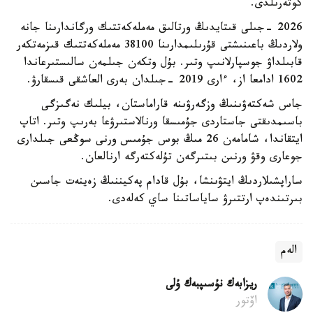
كوتەرىلدى.
2026 -جىلى قىتايدىڭ ورتالىق مەملەكەتتىك ورگاندارىنا جانە
ولاردىڭ باعىنىشتى قۇرىلىمدارىنا 38100 مەملەكەتتىك قىزمەتكەر
قابىلداۋ جوسپارلانىپ وتىر. بۇل وتكەن جىلمەن سالىستىرعاندا
1602 ادامعا از، ءارى 2019 -جىلدان بەرى العاشقى قىسقارۋ.
جاس شەكتەۋىنىڭ وزگەرۋىنە قاراماستان، بيلىك نەگىزگى
باسىمدىقتى جاستاردى جۇمىسقا ورنالاستىرۋعا بەرىپ وتىر. اتاپ
ايتقاندا، شامامەن 26 مىڭ بوس جۇمىس ورنى سوڭعى جىلدارى
جوعارى وقۋ ورنىن بىتىرگەن تۇلەكتەرگە ارنالعان.
ساراپشىلاردىڭ ايتۋىنشا، بۇل قادام پەكيننىڭ زەينەت جاسىن
بىرتىندەپ ارتتىرۋ ساياساتىنا ساي كەلەدى.
الەم
ريزابەك نۇسىپبەك ۇلى
اۆتور