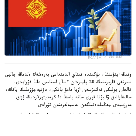
Коллаж: e-cis.info
ونىڭ ايتۋىنشا، بۇگىندە قىتاي الدىنداعى بەرەشەك ەلدىڭ جالپى
سىرتقى قارىزىنىڭ 20 پايىزدان ءسال استامىن عانا قۇرايدى.
قالعان بولىگى نەگىزىنەن ازيا دامۋ بانكى، دۇنيەجۇزىلىك بانك،
حالىقارالىق ۆاليۋتا قورى جانە باسقا دا كرەديتورلاردىڭ ۇزاق
مەرزىمدى جەڭىلدەتىلگەن نەسيەلەرىنەن تۇرادى.
ادىلبەك قاسىماليەۆتىڭ ايتۋىنشا، قىرعىزستان زاڭناماسىنا
سايكەس مەملەكەتتىك قارىزدىڭ جالپى ىشكى ونىمگە
شاققانداعى ۇلەسى 60 پايىزدان اسپاۋى ءتيىس. الايدا