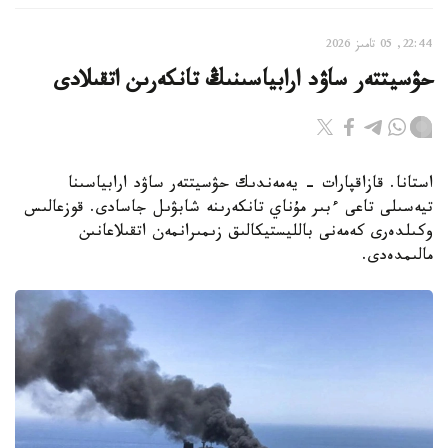
22:44, 05 تامىز 2026
حۋسيتتەر ساۋد ارابياسىنىڭ تانكەرىن اتقىلادى
استانا. قازاقپارات - يەمەندىك حۋسيتتەر ساۋد ارابياسىنا
تيەسىلى تاعى ءبىر مۇناي تانكەرىنە شابۋىل جاسادى. قوزعالىس
وكىلدەرى كەمەنى بالليستيكالىق زىمىرانمەن اتقىلاعانىن
مالىمدەدى.