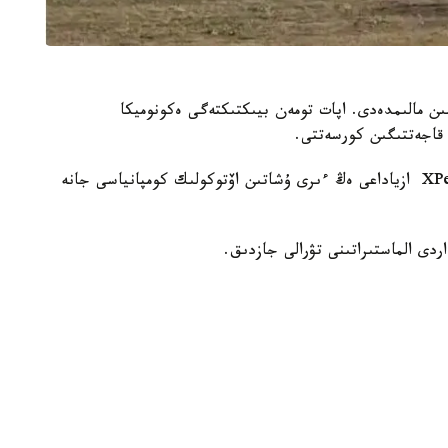
ەيتەتىنىن مالىمدەدى. اپات تومەن بيىكتىكتەگى ەكونوميكا
 قاجەتتىگىن كورسەتتى.
كومپانيانىڭ رەسمي سايتىنا سايكەس، XPeng AeroHT ازياداعى ەڭ ءىرى ۇشاتىن اۆتوكولىك كومپانياسى جانە
ردى الماستىراتىنى تۋرالى جازدىق.