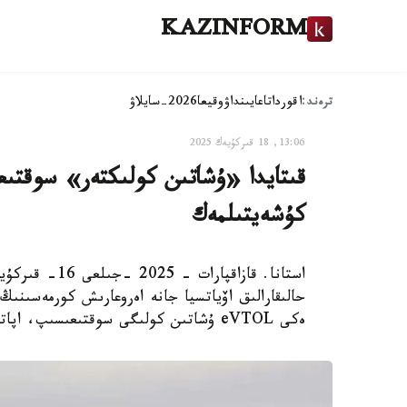
KAZINFORM
ترەند:
اقوردا
تاعايىنداۋ
وقيعا
2026-سايلاۋ
13:06, 18 قىركۇيەك 2025
قىتايدا «ۇشاتىن كولىكتەر» سوقتى
كۇشەيتىلمەك
استانا. قازاقپ
ەكى eVTOL ۇشاتىن كولىگى سوقتىعىسىپ، اپاتقا ۇشىرادى. بۇل تۋرالى Sina Finance سايتى حابارلادى.