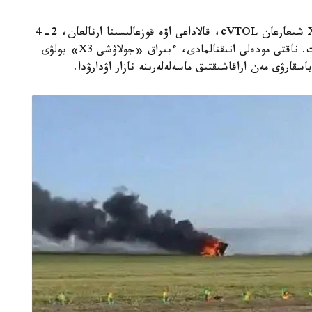
اپاتقا ۇشىراعان ۇشاتىن اپپاراتتار - XPeng AeroHT شىعارعان eVTOL، قالاداعى اۋە قوزعالىسىنا ارنالعان، 2-4
جولاۋشى تاسىمالدايدى، ۇشۋ ۇزاقتىعى 30-60 مينۋت. ناقتى مودەلى انىقتالمادى، ءبىراق «جولاۋشى X3» بولۋى
قارۋى مەن اراقاشىقتىق ماسەلەلەرىنە نازار اۋدارۋدا.