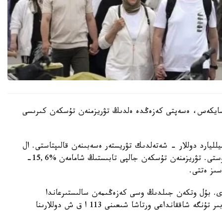
ينستيتۋتىنىڭ (TـİK) مالىمەتىنە سايكەس، ەسەپتى كەزەڭدە ەلدىڭ تۋريزمنەن تۇسكەن كىرىسى
يستىك ءتۇسىمنىڭ نەگىزگى بولىگى - 15,656 ميلليارد دوللار - شەتەلدىك تۋريستەر ەسەبىنەن قالىپتاستى. ال
ترانزيتتىك جولاۋشىلاردان 209,5 ميلليون دوللار ءتۇستى. تۋريزمنەن تۇسكەن جالپى تابىستىڭ شامامەن %15,6-
اسىز ەتتى.
15,58 ميلليون ادام كەلدى. بۇل وتكەن جىلدىڭ وسى كەزەڭىمەن سالىستىرعاندا
%5,1- عا از. سوعان قاراماستان، ءبىر تۋريستىڭ ءبىر تۇنگە شاققانداعى ورتاشا شىعىنى 113 ا ق ش دوللارىنا