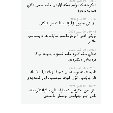
12:10, 06 تامىز 2026
دەكرەتتىك تولەم نەگە ازايدى جانە ەندى قالاي
ەسەپتەلەدى؟
10:52, 06 تامىز 2026
ا ق ش جاپون ۆاليۋتاسىنا ءباس تىكتى
10:41, 06 تامىز 2026
تۇركى الەمى ءتولقۇجاتسىز ساياحاتقا دايىندالىپ
جاتىر
09:54, 06 تامىز 2026
قىتاي ەلگە كىرۋ جانە شىعۋ تارتىبىنە جاڭا
ەرەجەلەر ەنگىزەدى
09:40, 06 تامىز 2026
تابيعاتتىڭ توسىنسىيى: جاڭا زەلاندياعا قالىڭ
قار جاۋىپ، كۇن كۇرت سۋىتىپ، اياز كۇشەيدى
09:26, 06 تامىز 2026
ليتۆا مەن بەلارۋس شەكاراسىنان ميگرانتتاردىڭ
تاعى ءبىر جەراستى تۋننەلى تابىلدى