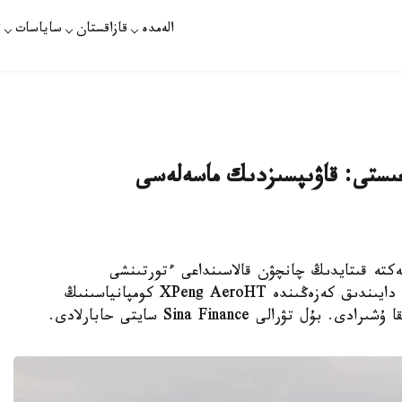
الەمدە
قازاقستان
ساياسات
ت
عىستى: قاۋىپسىزدىك ماسەلەسى
ارات - 2025 -جىلعى 16- قىركۇيەكتە قىتايدىڭ چانچۋن قالاسىنداعى ءتورتىنشى
حالىقارالىق اۆياتسيا جانە اەروعارىش كورمەسىنىڭ دايىندىق كەزەڭىندە XPeng AeroHT كومپانياسىنىڭ