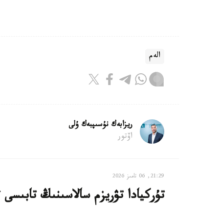
الەم
ريزابەك نۇسىپبەك ۇلى
اۆتور
21:29, 06 تامىز 2026
تۇركيادا تۋريزم سالاسىنىڭ تابىسى 