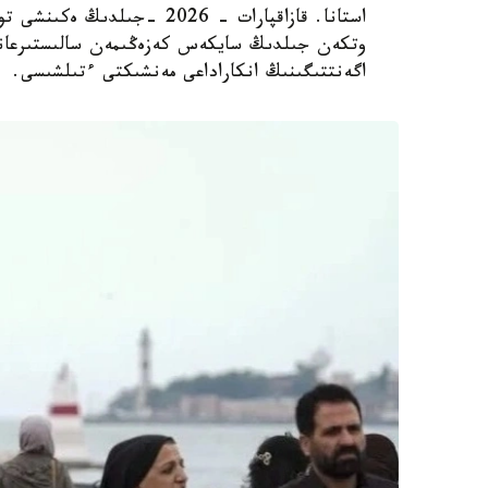
استانا. قازاقپارات - 2026 -
اگەنتتىگىنىڭ انكاراداعى مەنشىكتى ءتىلشىسى.