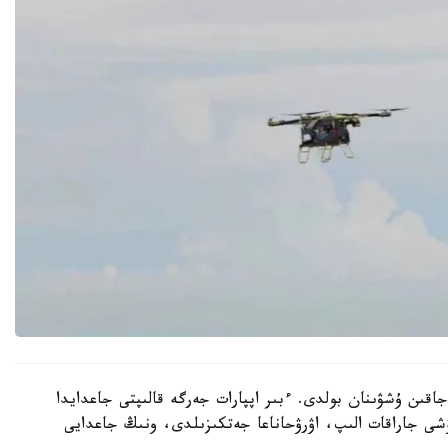
جاقىن ۇشۋىنان بولدى. ءبىر اپپارات جەرگە قالىپتى جاعدايدا
شى جاراقات الىپ، اۋرۋحاناعا جەتكىزىلدى، ونىڭ جاعدايى