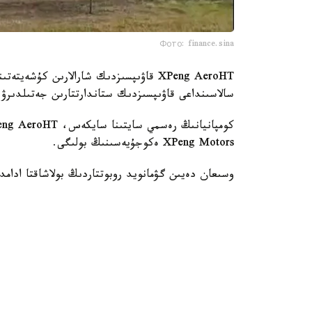
Фото: finance.sina
XPeng AeroHT قاۋىپسىزدىك شارالارىن كۇش
سالاسىنداعى قاۋىپسىزدىك ستاندارتتارىن جەتىلدىرۋ
XPeng Motors ەكوجۇيەسىنىڭ بولىگى.
وسىعان دەيىن گۋمانويد روبوتتاردىڭ بولاشاقتا ادامدا