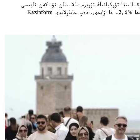
جىلدىڭ ەكىنشى توقسانىندا تۇركيانىڭ تۋريزم سالاسىنان تۇسكەن تابىسى
وتكەن جىلدىڭ سايكەس كەزەڭىمەن سالىستىرعاندا %2,6- عا ازايدى، دەپ حابارلايدى Kazinform