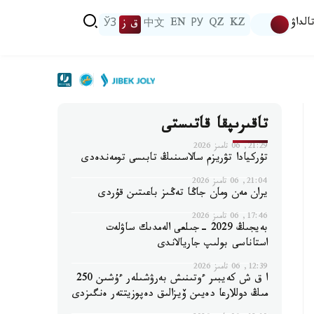
الداۋ
KZ
QZ
РУ
EN
中文
ق ز
ЎЗ
تاقىرىپقا قاتىستى
21:29, 06 تامىز 2026
تۇركيادا تۋريزم سالاسىنىڭ تابىسى تومەندەدى
21:04, 06 تامىز 2026
يران مەن ومان جاڭا تەڭىز باعىتىن قۇردى
17:46, 06 تامىز 2026
بەيجىڭ 2029 -جىلعى الەمدىك ساۋلەت
استاناسى بولىپ جاريالاندى
12:39, 06 تامىز 2026
ا ق ش كەيبىر ءوتىنىش بەرۋشىلەر ءۇشىن 250
مىڭ دوللارعا دەيىن ۆيزالىق دەپوزيتتەر ەنگىزدى