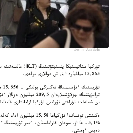
Фото: Anadolu
تۇركيا ستاتيستيكا 
15,865 ميلليارد ا ق ش دوللارى بولدى.
تۋر
ىن شەتەلدە تۇراقتى تۇراتىن تۇركيا ازاماتتارى قامتام
ەكىنشى توقساندا تۇركياعا 
دەيىن ءوستى.