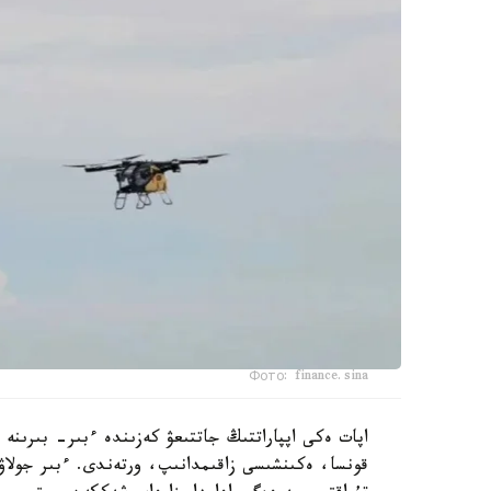
Фото: finance.sina
اپات ەكى اپپاراتتىڭ جاتتىعۋ كەزىندە ءبىر- بىرىنە 
قونسا، ەكىنشىسى زاقىمدانىپ، ورتەندى. ءبىر جولاۋ