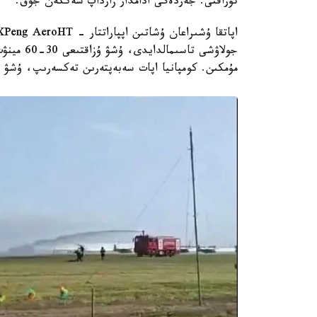
تۇراقتى. جەردەگى ادامدار زارداپ شەككەن جوق.
مۇمكىن. كومپانيا اپات سەبەپتەرىن تەكسەرىپ، ۇشۋ باس