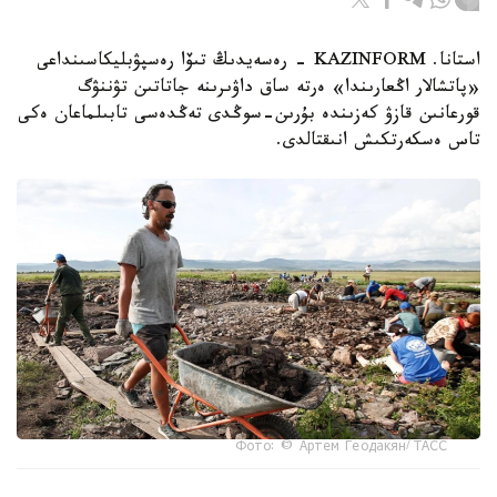
استانا. KAZINFORM - رەسەيدىڭ تىۆا رەسپۋبليكاسىنداعى
«پاتشالار اڭعارىندا» ەرتە ساق داۋىرىنە جاتاتىن تۋننۋگ
قورعانىن قازۋ كەزىندە بۇرىن-سوڭدى تەڭدەسى تابىلماعان ەكى
تاس ەسكەرتكىش انىقتالدى.
Фото: © Артем Геодакян/ ТАСС