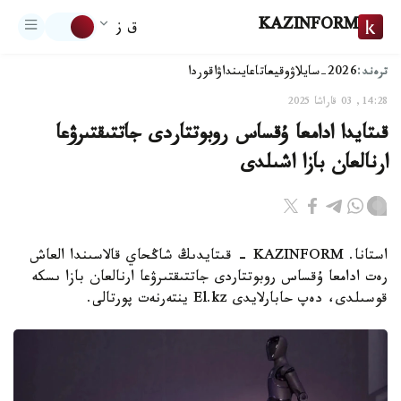
KAZINFORM
ق ز
ترەند:
2026-سايلاۋ
وقيعا
تاعايىنداۋ
اقوردا
14:28, 03 قاراشا 2025
قىتايدا ادامعا ۇقساس روبوتتاردى جاتتىقتىرۋعا
ارنالعان بازا اشىلدى
استانا. KAZINFORM - قىتايدىڭ شاڭحاي قالاسىندا العاش
رەت ادامعا ۇقساس روبوتتاردى جاتتىقتىرۋعا ارنالعان بازا ىسكە
قوسىلدى، دەپ حابارلايدى El.kz ينتەرنەت پورتالى.