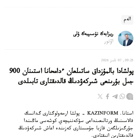
الەم
ريزابەك نۇسىپبەك ۇلى
اۆتور
09:25, 07 تامىز 2026
پولشادا بالمۇزداق ساتىلعان ءدامحانا استىنان 900
جىل بۇرىنعى شىركەۋدىڭ قالدىقتارى تابىلدى
استانا. KAZINFORM - پولشا ارحەولوگتارى گدانسك
قالاسىنىڭ ورتالىعىنداعى سۋكەننيچەي كوشەسى ماڭىندا
جۇرگىزىلگەن قازبا جۇمىستارى كەزىندە اعاش شىركەۋدىڭ
قالدىقتارىن انىقتادى.