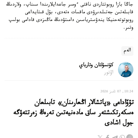
جاڭا بازا روبوتتاردى ناقتى ءومىر جاعدايلارىندا سىناپ، ولاردىڭ
قابىلەتىن جەتىلدىرۋدى ماقسات ەتەدى، بۇل قىتايداعى
روبوتوتەحنيكا يندۋسترياسىن دامىتۋدىڭ ماڭىزدى قادامى بولىپ
وتىر.
الەم
كۇنسۇلتان وتارباي
اۆتور
10:24, 07 تامىز 2026
تۋۆاداعى «پاتشالار اڭعارىنان» تابىلعان
ەسكەرتكىشتەر ساق مادەنيەتىن تەرەڭ زەرتتەۋگە
جول اشادى