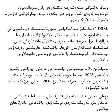
ونىڭ نەگىزگى مىندەتتەرىنە ۇلگىلەردى زارارسىزداندىرۋ،
كونتەينەرلەردى اشۋ، توپىراقتى وڭدەۋ جانە بيولوگيالىق قاۋىپ-
قاتەردى باعالاۋ كىرەدى.
DSEL ءدىڭ دامۋ ستراتەگياسى دەپارتامەنتىنىڭ ديرەكتورى لي
حاننىڭ ايتۋىنشا، قىتاي جەردەگى ميكرواعزالاردىڭ مارسقا
تارالۋىنا جول بەرمەۋ جانە جەردى ىقتيمال عالامشاردان تىس
تىرشىلىك نىساندارىنان قورعاۋ ماقساتىندا عارىشتىق زەرتتەۋلەر
جونىندەگى كوميتەتتىڭ پلانەتالىق قورعانىس قاعيدالارىن
ساقتايدى.
«تيانۆەن-3» ميسسياسى اياسىنداعى عارىش اپپاراتىن ۇشىرۋ
شامامەن 2028-جىلعا جوسپارلانعان. ال مارس توپىراعىنىڭ
ۇلگىلەرىن جيناپ، جەرگە جەتكىزۋ 2031-جىلى جۇزەگە اسادى
دەپ كۇتىلۋدە.
بۇعان دەيىن قىتايدىڭ مارسقا ارنالعان ميسسياعا قاتىساتىن
حالىقارالىق سەرىكتەستەردى ىرىكتەۋدى اياقتاعانى حابارلانعان
بولاتىن.