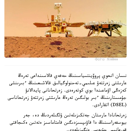
Фото: Xinhua
نىسان انحوي پروۆينتسياسىنىڭ حەفەي قالاسىنداعى تەرەڭ
عارىشتى زەرتتەۋ عىلىمي-تەحنولوگيالىق قالاشىعىنىڭ ءبىرىنشى
كەزەڭى اۋماعىندا بوي كوتەرەدى. زەرتحانانى پايدالانۋ
جۇمىستارىنىڭ ءبىر بولىگىن تەرەڭ عارىشتى زەرتتەۋ زەرتحاناسى
(DSEL) اتقارادى.
زەرتحانادا مارستان جەتكىزىلەتىن ۇلگىلەردىڭ دە، جەر
بيوسفەراسىنىڭ دا قاۋىپسىزدىگىن قامتاماسىز ەتەتىن ەكىجاقتى
قورعانىس جۇيەسى ەنگىزىلەدى.