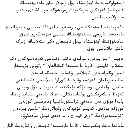
ارحەولوگتەردىڭ ايتۋىنشا، بۇل ولجالار ساق مادەنيەتىنىڭ
قالىپتاسۋ كەزەڭىن تەرەڭىرەك زەرتتەۋگە جول اشادى، دەپ
حابارلايدى تاسس.
ەكسپەديتسيا جەتەكشىسى، رەسەي عىلىم اكادەمياسى ماتەريالدىق
مادەنيەت تاريحى ينستيتۋتىنىڭ عىلىمي قىزمەتكەرى تيمۋر
سادىقوۆتىڭ ايتۋىنشا، بيىل تابىلعان ەكى ستەلانىڭ ازىرگە
ناقتى بالاماسى جوق.
«بيىل ءبىز بۇرىن-سوڭدى ناقتى ۇقساسى كەزدەسپەگەن ەكى
ستەلانى تاپتىق. قازبا بارىسىندا انىقتالعان ءارتۇرلى بۇيىمدار
الىس وڭىرلەردەن تابىلاتىن ۇقساس جادىگەرلەرمەن
سالىستىرىلعان كەزدە، ولاردىڭ ءوزارا بايلانىسى قانشالىقتى
جاقىن بولعانىن تۇسىنۋگە مۇمكىندىك بەرەدى. بۇل وتپەلى
كەزەڭ ەسكەرتكىشى بولعاندىقتان، جاڭا مادەني نىسانداردىڭ
پايدا بولۋى مەن مادەني ترانسفورماتسيا ۇدەرىسىن كوزبەن
كورۋگە بولادى. كەيبىر كۇتپەگەن ولجالاردىڭ ءمانىن بىردەن
ءتۇسىندىرۋدىڭ ءوزى قيىن»، - دەدى تيمۋر سادىكوۆ.
مامانداردىڭ پىكىرىنشە، قازبا بارىسىندا تابىلعان زاتتاردىڭ الۋان