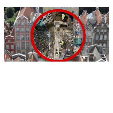
فوتو: AP Photo/Piotr Wittman/gdansk.pl
مامانداردىڭ الدىن الا باعالاۋىنشا، عيباداتحانا شامامەن 1140
-جىلى سالىنعان. بۇل مەرزىم راستالسا، ول پولشا اۋماعىنان
تابىلعان وسى تيپتەگى ەڭ كونە اعاش شىركەۋ بولماق.
ارحەولوگتار شىركەۋدەن بولەك، اعاشتان سالىنعان تۇرعىن
ۇيلەردىڭ قالدىقتارى مەن ورتاعاسىرلىق زيراتتى دا تاپقان.