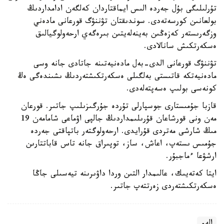
تۇرلىلىگى بۇل جەردە الىس ايماقتاردان كەلگەن ادامداردىڭ
بولعانىن كورسەتەدى. سوندىقتان تۋننۋگ قورعانى مادەني
وزگەرىستەر كەزەڭىن بەينەلەيتىن بىرەگەي ارحەولوگيالىق
ەسكەرتكىش سانالادى.
تۋننۋگ قورعانى الدى-بەل مادەنيەتىنە جاتادى جانە وسى
مادەنيەتكە قاتىستى بەلگىلى ەسكەرتكىشتەردىڭ ىشىندەگى ەڭ
كونەسى بولىپ ەسەپتەلەدى.
قازبا جۇمىستارى جوسپارلى تۇردە جۇرگىزىلىپ جاتىر. قورعان
مەن ونى قورشاعان قۇرىلىمداردىڭ جالپى اۋماعى شامامەن 19
مىڭ شارشى مەتردى قۇرايدى. ارحەولوگتەر باتپاقتى جەردە
جۇمىس ىستەپ، اعاش، ساز، توپىراق جانە تاس قاباتتارىن
ارشۋعا ءماجبۇر.
ايتا كەتەيىك، عالىمدار التىن وردا داۋىرىنە تيەسىلى جاڭا
ەسكەرتكىشتەردى زەرتتەپ جاتىر.