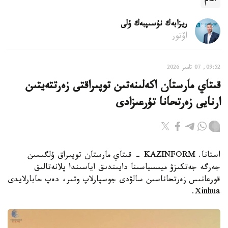
الەم
ريزابەك نۇسىپبەك ۇلى
اۆتور
09:52, 07 تامىز 2026
قىتاي مارستان اكەلىنەتىن توپىراقتى زەرتتەيتىن
ارنايى زەرتحانا تۇرعىزادى
استانا. KAZINFORM - قىتاي مارستان توپىراق ۇلگىسىن
جەرگە جەتكىزۋ ميسسياسىنا دايىندىق اياسىندا پلانەتالىق
قورعانىس زەرتحاناسىن سالۋدى جوسپارلاپ وتىر، دەپ حابارلايدى
Xinhua.