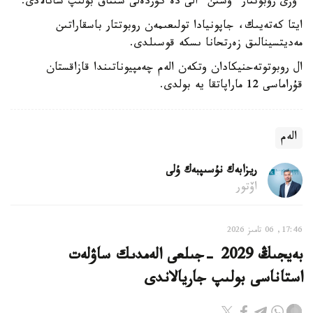
ءوزى روبوتتار ءۇشىن ءالى دە كۇردەلى سىناق بولىپ سانالادى.
ايتا كەتەيىك، جاپونيادا تولىعىمەن روبوتتار باسقاراتىن
مەديتسينالىق زەرتحانا ىسكە قوسىلدى.
ال روبوتوتەحنيكادان وتكەن الەم چەمپيوناتىندا قازاقستان
قۇراماسى 12 ماراپاتقا يە بولدى.
الەم
ريزابەك نۇسىپبەك ۇلى
اۆتور
17:46, 06 تامىز 2026
بەيجىڭ 2029 -جىلعى الەمدىك ساۋلەت
استاناسى بولىپ جاريالاندى