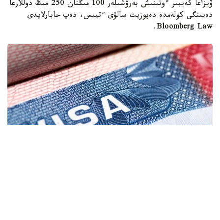
ۆيزاعا كەيبىر ءوتىنىش بەرۋشىلەر 100 مىڭنان 250 مىڭ دوللارعا
دەيىنگى كولەمدە دەپوزيت سالۋى ءتيىس، دەپ حابارلايدى
Bloomberg Law.
Фото: coximmigration.com
پيلوتتىق جوبا باستاپقىدا دومينيكان رەسپۋبليكاسىنان كەلگەن
ءوتىنىش بەرۋشىلەرگە قاتىستى قولدانىلادى. مەملەكەتتىك