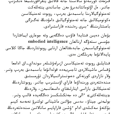
قىزمەت كورسەتۋ سالاسىنا جانە قالالىق ينفراقۇرىلىمعا ەنگىزىپ
جاتىر. ەل اۆتوماتتاندىرۋ مەن جاساندى ينتەللەكت
تەحنولوگيالارىنا باسىمدىق بەرىپ، روبوت تەحنيكاسىن
ەكونوميكالىق جانە تەحنولوگيالىق دامۋدىڭ نەگىزگى
باعىتتارىنىڭ ءبىرى رەتىندە قاراستىرادى.
بۇعان دەيىن قىتايدا قاۋىپ دەڭگەيى وتە جوعارى ايماقتاردا
جۇمىس ىستەۋگە ارنالعان embodied intelligence
تەحنولوگياسىمەن جابدىقتالعان ارنايى روبوتتاردىڭ جاڭا كلاسى
پايدالانۋعا بەرىلگەن ەدى.
قىتايلىق روبوت تەحنيكاسىن ازىرلەۋشىلەر سونداي-اق ادامعا
ۇقساس ماشينالاردى تاجىريبەدە قولدانۋعا باسىمدىق بەرىپ وتىر.
ولار نازاردى كورنەكى دەمونستراتسيالاردان تۇرمىستىق
مىندەتتەردى ورىنداۋعا قاراي اۋىستىرىپ جاتىر. روبوتتاردىڭ
تەحنيكالىق بازاسى ايتارلىقتاي دامىعانىمەن، ولاردىڭ
«ينتەللەكتى» ءالى دە جەتكىلىكسىز دەڭگەيدە قالىپ وتىر.
بولمەنى جيناۋ، ىدىس جۋاتىن ماشينانى تولتىرۋ نەمەسە كيىم
بۇكتەۋ سەكىلدى ادام ءۇشىن قاراپايىم سانالاتىن مىندەتتەردىڭ