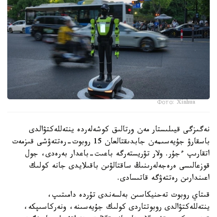
Фото: Xinhua
نەگىزگى قيىلىستار مەن ورتالىق كوشەلەردە ينتەللەكتۋالدى
باسقارۋ جۇيەسىمەن جابدىقتالعان 15 روبوت-رەتتەۋشى قىزمەت
اتقارىپ ءجۇر. ولار تۋريستەرگە باعىت-باعدار بەرەدى، جول
قوزعالىسى ەرەجەلەرىنىڭ ساقتالۋىن باقىلايدى جانە كولىك
اعىندارىن رەتتەۋگە قاتىسادى.
قىتاي روبوت تەحنيكاسىن بەلسەندى تۇردە دامىتىپ،
ينتەللەكتۋالدى روبوتتاردى كولىك جۇيەسىنە، ونەركاسىپكە،