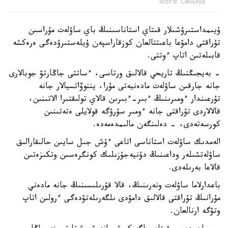
Фото: Синьхуа
ۇيىمداستىرۋشىلار قىتاي استاناسىنىڭ باي ساۋلەت مۇراسىن
تۇراقتى دامۋعا باعىتتالعان كوزقاراسپەن ۇيلەستىرۋدەگى ەرەكشە
قابىلەتىن اتاپ ءوتتى.
- بەيجىڭنىڭ تاريحي قالالىق ورتاسى، ءساتتى جاڭارتۋ جوبالارى
جانە جارقىن ساۋلەت مادەنيەتى مۇرا، يننوۆاتسيالار جانە
تۇرعىندار ءومىرىنىڭ ءبىر-ءبىرىن قالاي تولىقتىرا الاتىنىن،
قالالاردى تۇراقتى جانە ءومىر سۇرۋگە قولايلى ەتەتىنىن
كورسەتەدى، - دەلىنگەن مالىمدەمەدە.
الەمدىك ساۋلەت استاناسى اتاعى ءۇش جىل سايىن حالىقارالىق
ساۋلەتشىلەر وداعىنىڭ دۇنيەجۇزىلىك كونگرەسىن وتكىزەتىن
قالاعا بەرىلەدى.
باعدارلاما ساۋلەت ونەرىنىڭ، قالا قۇرىلىسىنىڭ جانە مادەني
مۇرانىڭ تۇراقتى قالالىق دامۋدى ىلگەرىلەتۋدەگى ءرولىن اتاپ
وتۋگە ارنالعان.