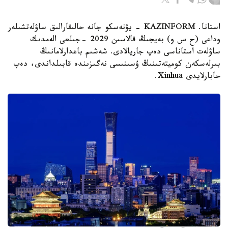
استانا. KAZINFORM - يۋنەسكو جانە حالىقارالىق ساۋلەتشىلەر
وداعى (ح س و) بەيجىڭ قالاسىن 2029 -جىلعى الەمدىك
ساۋلەت استاناسى دەپ جاريالادى. شەشىم باعدارلامانىڭ
بىرلەسكەن كوميتەتىنىڭ ۇسىنىسى نەگىزىندە قابىلداندى، دەپ
حابارلايدى Xinhua.