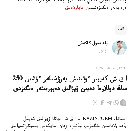
وسىعان دەيىن قىتاي ەلگە كىرۋ جانە شىعۋ تارتىبىنە جاڭا
ەرەجەلەر ەنگىزەتىنىن
حابارلادىق
.
الەم
باقىتجول كاكەش
اۆتور
12:39, 06 تامىز 2026
ا ق ش كەيبىر ءوتىنىش بەرۋشىلەر ءۇشىن 250
مىڭ دوللارعا دەيىن ۆيزالىق دەپوزيتتەر ەنگىزدى
استانا. KAZINFORM – ا ق ش جاڭا ۆيزالىق كەپىل
باعدارلاماسىن ەنگىزىپ جاتىر، وعان سايكەس يمميگراتسيالىق