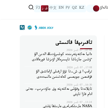
الداۋ
KZ
QZ
РУ
EN
中文
ق ز
ЎЗ
تاقىرىپقا قاتىستى
22:46, 07 تامىز 2026
دانيا مەكتەپتەرىندە كوشىرۋدىڭ الدىن الۋ
ءۇشىن جازباشا تاپسىرمالار اۋىزشا قورعالادى
17:08, 07 تامىز 2026
ترامپ ا ق ش-تا تۋۋ ارقىلى ازاماتتىق الۋ
قۇقىعىن جويعىسى كەلەتىنىن مالىمدەدى
16:30, 07 تامىز 2026
تايلاندتا وقۋشى مەكتەپتە وق جاۋدىرىپ، جەتى
ادام قازا تاپتى
13:24, 07 تامىز 2026
NASA عارىشكەرلەرى عارىشقا ۇشتى