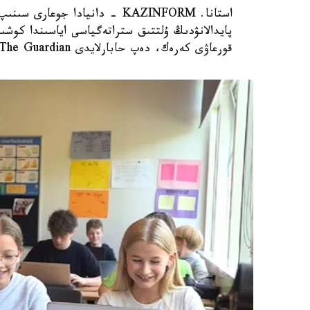
استانا. KAZINFORM - دانيادا 
پايدالانۋدىڭ ۇلتتىق ستراتەگياسى اياسىندا كوشىر
قورعاۋى كەرەك، دەپ حابارلايدى The Guardian.