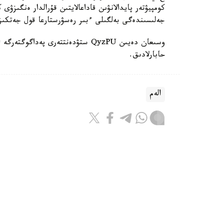
كومپيۋتەر پايدالانۋىن قاداعالايتىن قۇرالدار ەنگىزۋى
جەلىسىندەگى بەلگىلى ءبىر رەسۋرستارعا قول جەتكى
حابارلادىق.
الەم
باقىتجول كاكەش
اۆتور
17:08, 07 تامىز 2026