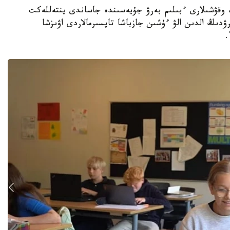
جوعارى سىنىپ وقۋشىلارى ءبىلىم بەرۋ جۇيەسىندە جاساندى ينتەللەكت
ۋدىڭ الدىن الۋ ءۇشىن جازباشا تاپسىرمالاردى اۋىزشا