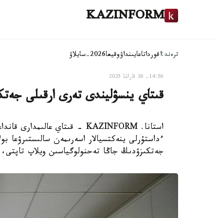
KAZINFORM
ترەند:
اقوردا
تاعايىنداۋ
وقيعا
2026-سايلاۋ
14:56, 26 قاراشا 2025
قىتاي ينسۋليندى تەرى ارقىلى جەتك
استانا. KAZINFORM - قىتاي عال
ءداستۇرلى ينەكتسيالار اسەرىمەن سالىستىرۋعا بو
جەتكىزۋدىڭ جاڭا تەحنولوگياسىن ويلاپ تاپتى، 