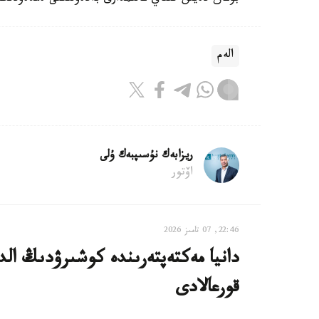
الەم
ريزابەك نۇسىپبەك ۇلى
اۆتور
22:46, 07 تامىز 2026
دانيا مەكتەپتەرىندە كوشىرۋدىڭ الدى
قورعالادى