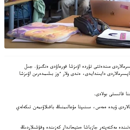
رمالاردى مىندەتتى تۇردە اۋىزشا قورعاۋدى ەنگىزۋ. جىل
ىنداي تاپسىرمالاردى دايىندايدى، ەندى ولار ءوز بىلىمدەرىن اۋىزشا
الاردى ۇيدە ەمەس، سىنىپتا مۇعالىمنىڭ باقىلاۋىمەن تىكەلەي
ىندە مەكتەپتەر جازباشا ەمتيحاندار كەزىندە وقۋشىلاردىڭ