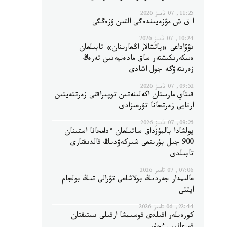
11:25, 07 تامىز 2026
ا ق ش مۋزەيىندەگى التىن ۇزەڭگى
10:24, 07 تامىز 2026
تۋۆاداعى «پاتشالار اڭعارىنان» تابىلعان
ەسكەرتكىشتەر ساق مادەنيەتىن تەرەڭ
زەرتتەۋگە جول اشادى
09:52, 07 تامىز 2026
قىتاي مارستان اكەلىنەتىن توپىراقتى زەرتتەيتىن
ارنايى زەرتحانا تۇرعىزادى
09:25, 07 تامىز 2026
پولشادا بالمۇزداق ساتىلعان ءدامحانا استىنان
900 جىل بۇرىنعى شىركەۋدىڭ قالدىقتارى
تابىلدى
07:06, 07 تامىز 2026
عالىمدار جەردىڭ بولاشاعى تۋرالى تىڭ بولجام
ايتتى
22:44, 06 تامىز 2026
كورەيلەر اقىلدى قوسىمشا ارقىلى ىستىقتان