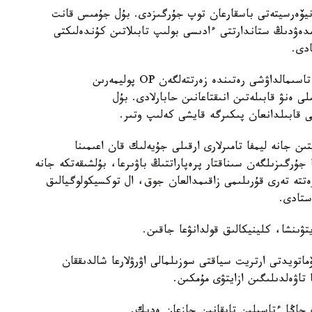
ياڭ ۋنيۆەرسيتەتى باسقارعان توپ جۇرگىزدى. بۇل جۇمىس قانت
دەۋدىڭ ستاندارتتى ءادىسى بولىپ تابىلاتىن كۇندەلىكتى
ادى.
عالىمدار بۇرىن قاتەرلى ىسىككە قارسى پرەپاراتتاردى تاسىمالداۋشى رەتىندە زەرتتەلگەن OP پوليمەرىن
 ەنۋ قابىلەتىن انىقتاعانىن حابارلادى. بۇل
لپى قابىلدانعان پىكىرگە قايشى كەلىپ وتىر.
ىن جانە ليمفا تامىرلارى ارقىلى جۇيەلىك قان اعىمىنا
انۋارلارعا جۇرگىزىلگەن سىناقتار پرەپاراتتىڭ باۋىرعا، بۇلشىقەتكە جانە
ەتتە تەرى قۇرىلىمى زاقىمدالعان جوق، ال توكسيكولوگيالىق
ستادى.
تۋىنشا، كلينيكالىق قولدانۋعا جاقىن.
اتويدتى ارتريت سياقتى سوزىلمالى اۋرۋلارعا شالدىققان
تاۋەلدىلىگىن ازايتۋى مۇمكىن.
 جاڭا ءتاسىلىن تاپقانىن جازعان ەدىك.