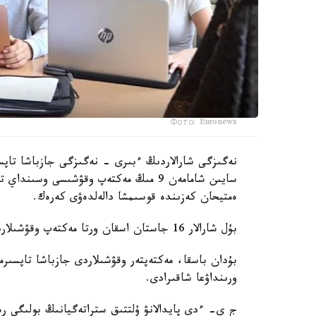
Фото: Euronews
نەگىزگى شارالاردىڭ ءبىرى - نەگىزگى جازباشا تاپسى
سايىن شامامەن 9 مىڭ مەكتەپ وقۋشىسى وس
ەمتيحان كەزىندە قوسىمشا دالەلدەۋى كەرەك.
بۇل شارالار 16 جاستان اسقان ورتا مەكتەپ وقۋشىلارىنا قاتىستى بولادى.
بۇدان باسقا، مەكتەپتەر وقۋشىلاردى جازباشا تاپسىرم
ورىنداۋعا شاقىرادى.
ج ي- ءدى پايدالانۋ ۇلتتىق ستراتەگيانىڭ بولىگى رەت