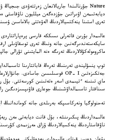
Nature جۋرنالىندا جاريالانعان زەرتتەۋدى جىج
ديابەتىمەن اۋىراتىن جۇزدەگەن ميلليون ناۋقاستى ەم
تەرى استىنا ينەكتسيالاردىڭ الەۋەتتى بالاماسىن ۇسىن
سايكەستەندىرگەنىن جانە ونىڭ تەرى توسقاۋىلى ارقىلى
ماكرومولەكۋلالاردىڭ تەرىگە ەنە المايتىنى تۋرالى جا
توپ ينسۋليندى تەرىنىڭ تەرەڭ قاباتتارىنا تاسىمالدايت
جەتكىزەتىن OP- I قوسىلىسىن جاسادى. ج
ماي تىنىنە ءتيىمدى اسەر ەتەتىنىن كورسەتتى. بۇل ر
سىناقتار تاسىمالداۋشىنىڭ جوعارى قاۋىپسىزدىگىن را
تەحنولوگيا ونەركاسىپكە بەرىلدى جانە كوماندانىڭ اي
عالىمداردىڭ پىكىرىنشە، بۇل قانت ديابەتى مەن ريەۆم
ناۋقاستاردىڭ ينەكسيالاردىڭ ۇزاق مەرزىمدى كۋرسىنا 
بۇعان دەيىن قىتاي عالىمدارى بەدەۋلىكتى ەمدەۋدىڭ