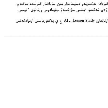
 كەرەك. مەكتەپتەر ەمتيحاندار مەن ساباقتار كەزىندە مەكتەپ
زۋدى شەكتەۋ ءۇشىن سۇزگىلەۋ جۇيەلەرىن ورناتۋى ءتيىس.
وسىعان دەيىن QyzPU ستۋدەنتتەرى پەداگوگتەرگە ارنالعان AI- Lesson Study ج ي پلاتفورماسىن ازىرلەگەنىن