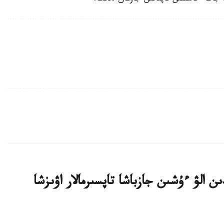
ن الۋ ءۇشىن جازباشا تاپسىرمالار اۋىزشا