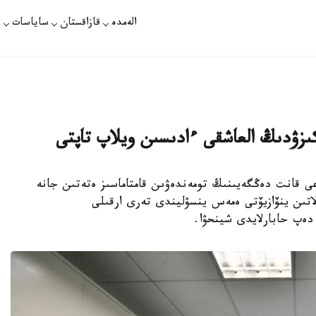
الەمدە
قازاقستان
ساياسات
ت
ىزۋدىڭ العاشقى ءادىسىن ويلاپ تاپتى
ىمدارى قانداعى قانت دەڭگەيىنىڭ تومەندەۋىن قامتاماسىز ەتەتىن جانە
لاتىن ينۆازيۆتى ەمەس ينسۋليندى تەرى ارقىلى
دەپ حابارلايدى شينحۋا.