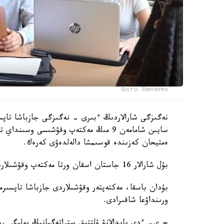
Фото: Euronews
نەگىزگى شارالاردىڭ ءبىرى - نەگىزگى جازباشا تاپسى
سايىن شامامەن 9 مىڭ مەكتەپ وقۋشىسى وس
ەمتيحان كەزىندە قوسىمشا دالەلدەۋى كەرەك.
بۇل شارالار 16 جاستان اسقان ورتا مەكتەپ وقۋشىلارىنا قاتىستى بولادى.
بۇدان باسقا، مەكتەپتەر وقۋشىلاردى جازباشا تاپسىرم
ورىنداۋعا شاقىرادى.
ج ي- ءدى پايدالانۋ ۇلتتىق ستراتەگيانىڭ بولىگى رەت