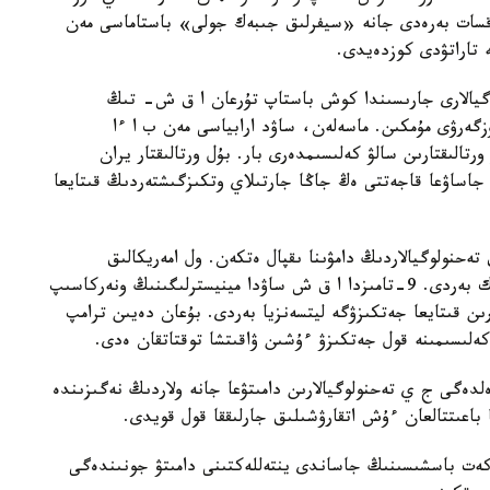
 رۇقسات بەرەدى جانە «سيفرلىق جىبەك جولى» باستاماسى مەن
ە تاراتۋدى كوزدەيدى.
گيالارى جارىسىندا كوش باستاپ تۇرعان ا ق ش- تىڭ
وزگەرۋى مۇمكىن. ماسەلەن، ساۋد ارابياسى مەن ب ا ءا
ورتالىقتارىن سالۋ كەلىسىمدەرى بار. بۇل ورتالىقتار يران
 جاساۋعا قاجەتتى ەڭ جاڭا جارتىلاي وتكىزگىشتەردىڭ قىتايعا
تەحنولوگيالاردىڭ دامۋىنا ىقپال ەتكەن. ول امەريكالىق
Nvidia كومپانياسىنا قىتايعا چيپ ساتۋىنا مۇمكىندىك بەردى. 9-تامىزدا ا ق ش ساۋدا مينيسترلىگىنىڭ ونەركاسىپ
ىزدىك بيۋروسى Nvidia-عا H20 چيپتەرىن قىتايعا جەتكىزۋگە ليتسەنزيا بەردى. بۇعان دەيىن ترامپ
ەلىسىمىنە قول جەتكىزۋ ءۇشىن ۋاقىتشا توقتاتقان ەدى.
زيدەنتى ەلدەگى ج ي تەحنولوگيالارىن دامىتۋعا جانە ولاردىڭ نەگىزىندە
باعىتتالعان ءۇش اتقارۋشىلىق جارلىققا قول قويدى.
ەكەت باسشىسىنىڭ جاساندى ينتەللەكتىنى دامىتۋ جونىندەگى