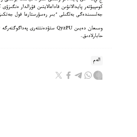
كومپيۋتەر پايدالانۋىن قاداعالايتىن قۇرالدار ەنگىزۋى
جەلىسىندەگى بەلگىلى ءبىر رەسۋرستارعا قول جەتكى
حابارلادىق.
الەم
باقىتجول كاكەش
اۆتور
17:08, 07 تامىز 2026