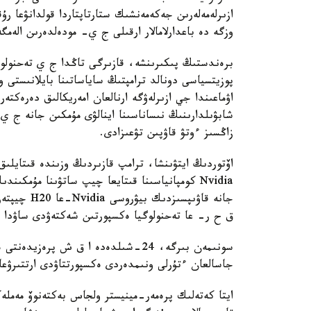
ازىرلەمەلەرىن جەكەمەنشىك ستارتاپتاردا قولدانۋعا
وزگە دە باعدارلامالار ارقىلى ج ي- مودەلدەرىن الەمگ
برەندستىڭ پىكىرىنشە، قازىرگى تاڭدا ج ي تەحنولو
پوزيتسياسى دونالد ترامپتىڭ ساياساتىنا بايلانىستى 
اۋماعىندا جي ازىرلەۋگە ارنالعان امەريكالىق دەرەكتەر 
شابۋىلدارىنىڭ نىساناسىنا اينالۋى مۇمكىن جانە ج ي
زاڭسىز ءوتۋ قاۋپىن تۋعىزادى.
اۆتوردىڭ ايتۋىنشا، ترامپ قازىردىڭ وزىندە قىتايلىق 
جانە قاۋىپس
ق ح ر- عا تەحنولوگيا ەكسپورتىن شەكتەۋدى ساۋدا ك
سونىمەن بىرگە، 24-شىلدەدە ا ق ش پرە
جاسالعان ءتۇرلى ونىمدەردى ەكسپورتتاۋدى ارتتىرۋعا 
ايتا كەتەلىك پرەمەر-مينيستر ولجاس بەكتەنوۆ مەمل