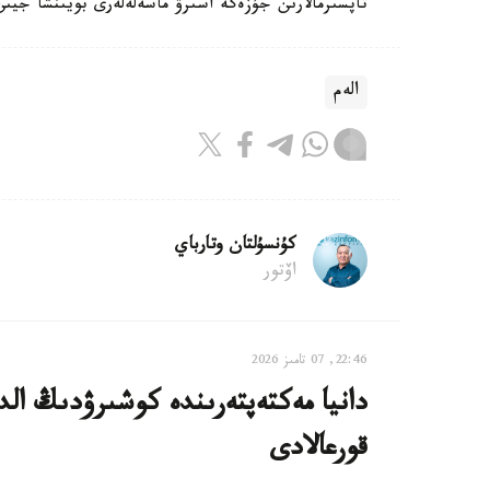
تاپسىرمالارىن جۇزەگە اسىرۋ ماسەلەلەرى بويىنشا جيى
الەم
كۇنسۇلتان وتارباي
اۆتور
22:46, 07 تامىز 2026
دانيا مەكتەپتەرىندە كوشىرۋدىڭ الدى
قورعالادى