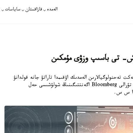
الەمدە
قازاقستان
ساياسات
ت
 ش- تى باسىپ وزۋى مۇمكىن
ندى ينتەللەكت تەحنولوگيالارىن الەمدىك اۋقىمدا تاراتۋ جانە قولدانۋ
جاعىنان ا ق ش- تى باسىپ وزۋى ىقتيمال. بۇل تۋرالى Bloomberg اگەنتتىگىنىڭ شولۋشىسى حەل
 ا س س.