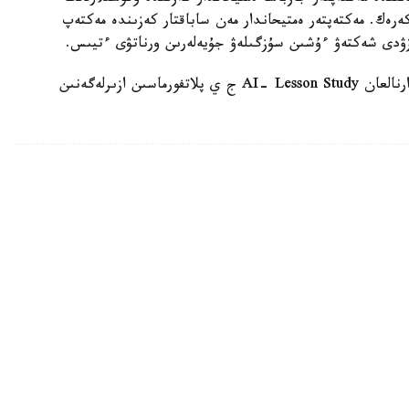
 كەرەك. مەكتەپتەر ەمتيحاندار مەن ساباقتار كەزىندە مەكتەپ
زۋدى شەكتەۋ ءۇشىن سۇزگىلەۋ جۇيەلەرىن ورناتۋى ءتيىس.
وسىعان دەيىن QyzPU ستۋدەنتتەرى پەداگوگتەرگە ارنالعان AI- Lesson Study ج ي پلاتفورماسىن ازىرلەگەنىن