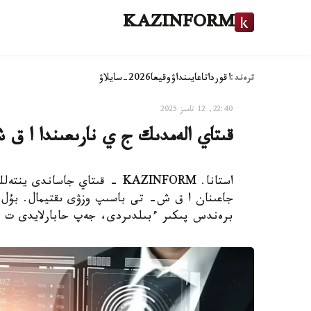
KAZINFORM
ترەند:
اقوردا
تاعايىنداۋ
وقيعا
2026-سايلاۋ
22:40, 12 تامىز 2025
قىتاي الەمدىك ج ي نارىعىندا ا ق
استانا. KAZINFORM - قىتاي جاسا
برەندس پىكىر ءبىلدىردى، جەپ حابارلايدى ت