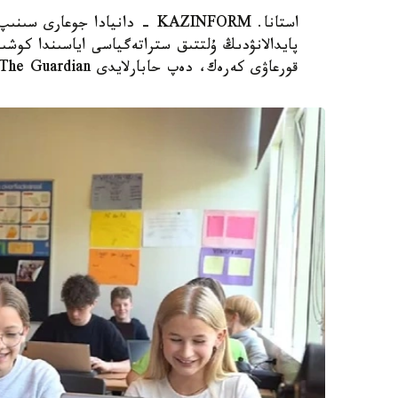
استانا. KAZINFORM - دانيادا 
پايدالانۋدىڭ ۇلتتىق ستراتەگياسى اياسىندا كوشىر
قورعاۋى كەرەك، دەپ حابارلايدى The Guardian.