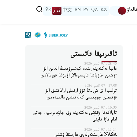
الداۋ
KZ
QZ
РУ
EN
中文
ق ز
ЎЗ
تاقىرىپقا قاتىستى
22:46, 07 تامىز 2026
دانيا مەكتەپتەرىندە كوشىرۋدىڭ الدىن الۋ
ءۇشىن جازباشا تاپسىرمالار اۋىزشا قورعالادى
17:08, 07 تامىز 2026
ترامپ ا ق ش-تا تۋۋ ارقىلى ازاماتتىق الۋ
قۇقىعىن جويعىسى كەلەتىنىن مالىمدەدى
16:30, 07 تامىز 2026
تايلاندتا وقۋشى مەكتەپتە وق جاۋدىرىپ، جەتى
ادام قازا تاپتى
13:24, 07 تامىز 2026
NASA عارىشكەرلەرى عارىشقا ۇشتى