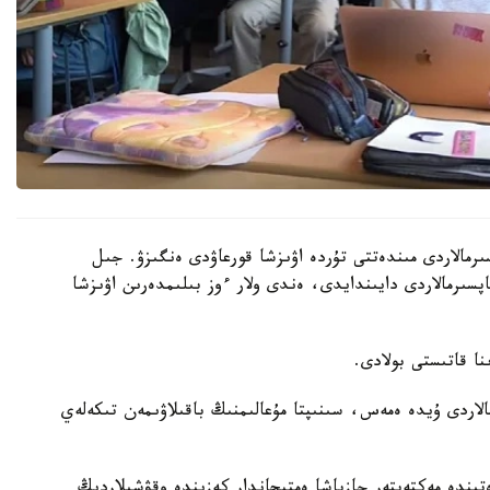
رمالاردى مىندەتتى تۇردە اۋىزشا قورعاۋدى ەنگىزۋ. جىل
ىنداي تاپسىرمالاردى دايىندايدى، ەندى ولار ءوز بىلىمدەرىن اۋىزشا
الاردى ۇيدە ەمەس، سىنىپتا مۇعالىمنىڭ باقىلاۋىمەن تىكەلەي
ىندە مەكتەپتەر جازباشا ەمتيحاندار كەزىندە وقۋشىلاردىڭ