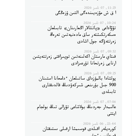
11:25, 07 تامىز 2026
ا ق ش مۋزەيىندەگى التىن ۇزەڭگى
10:24, 07 تامىز 2026
تۋۆاداعى «پاتشالار اڭعارىنان» تابىلعان
ەسكەرتكىشتەر ساق مادەنيەتىن تەرەڭ
زەرتتەۋگە جول اشادى
09:52, 07 تامىز 2026
قىتاي مارستان اكەلىنەتىن توپىراقتى زەرتتەيتىن
ارنايى زەرتحانا تۇرعىزادى
09:25, 07 تامىز 2026
پولشادا بالمۇزداق ساتىلعان ءدامحانا استىنان
900 جىل بۇرىنعى شىركەۋدىڭ قالدىقتارى
تابىلدى
07:06, 07 تامىز 2026
عالىمدار جەردىڭ بولاشاعى تۋرالى تىڭ بولجام
ايتتى
22:44, 06 تامىز 2026
كورەيلەر اقىلدى قوسىمشا ارقىلى ىستىقتان