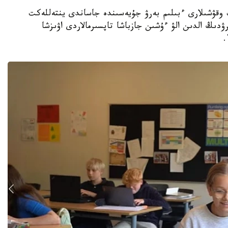
جوعارى سىنىپ وقۋشىلارى ءبىلىم بەرۋ جۇيەسىندە جاساندى ينتەللەكت
ۋدىڭ الدىن الۋ ءۇشىن جازباشا تاپسىرمالاردى اۋىزشا