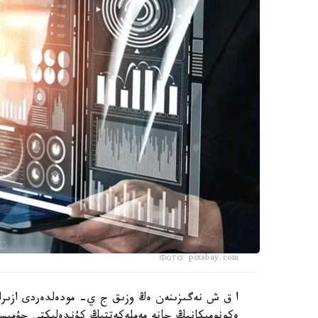
Фото: pixabay.com
ا ق ش نەگىزىنەن ەڭ وزىق ج ي- مودەلدەردى ازىرلە
ەكونوميكانىڭ جانە مەملەكەتتىڭ كۇندەلىكتى جۇمىسى