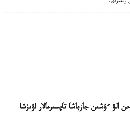
ن وتكىزدى.
ن الۋ ءۇشىن جازباشا تاپسىرمالار اۋىزشا