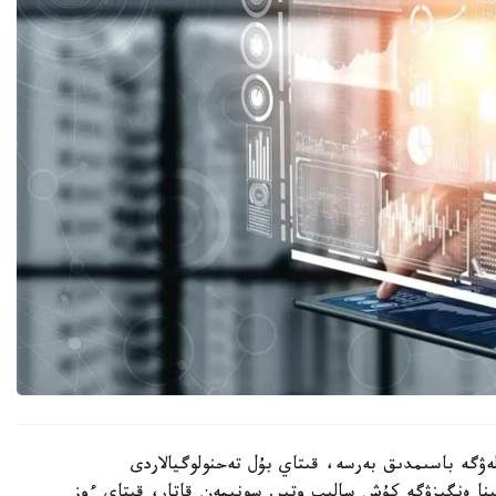
ۋگە باسىمدىق بەرسە، قىتاي بۇل تەحنولوگيالاردى
نا ەنگىزۋگە كۇش سالىپ وتىر. سونىمەن قاتار، قىتاي ءوز