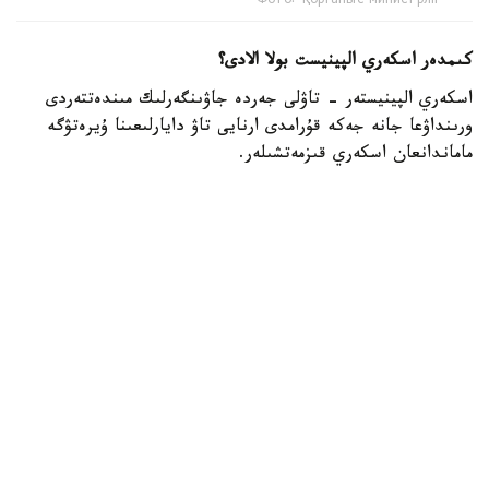
Фото: Қорғаныс министрліг
كىمدەر اسكەري الپينيست بولا الادى؟
اسكەري الپينيستەر - تاۋلى جەردە جاۋىنگەرلىك مىندەتتەردى
ورىنداۋعا جانە جەكە قۇرامدى ارنايى تاۋ دايارلىعىنا ۇيرەتۋگە
ماماندانعان اسكەري قىزمەتشىلەر.
- تاۋ دايارلىعى بويىنشا ارنايى بىلىكتىلىكتەن وتكەن اسكەري
قىزمەتشىلەر ەلىمىزدىڭ ءتۇرلى اسكەري بولىمدەرىندە قىزمەت
اتقارىپ، تاۋلى جەردەگى جاۋىنگەرلىك دايارلىقتى ۇيىمداستىرۋعا
جانە جەكە قۇرامدى وقىتۋعا ۇلەسىن قوسىپ كەلەدى، -
دەلىنگەن قورعانىس مينيسترلىگىنىڭ Kazinform اگەنتتىگىنە
بەرگەن جاۋابىندا.
اسكەري الپينيستىڭ دايارلىعى بىرنەشە بىلىكتىلىك دەڭگەيىنەن
تۇرادى. تاۋلى وڭىرلەردە جاۋىنگەرلىك مىندەتتەردىڭ ارتۋىنا
بايلانىستى مۇنداي ماماندارعا سۇرانىس ءوسىپ كەلەدى. وسىعان
وراي وقۋ باعدارلامالارىن جەتىلدىرۋ، نۇسقاۋشىلار قۇرامىن
كۇشەيتۋ جانە اسكەري دايارلىقتان وتەتىن ماماندار سانىن