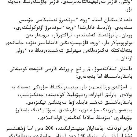
ءوتتى. قازىر سەرتيفيكاتتاندىرىلدى. قازىر جاۋىنگەرلىك ەسەپتە
تۇر.
ەلدە 2 مىڭنان استام ءورت ءسوندىرۋ تەحنيكاسى جۇمىس
ىستەيدى. ولاردىڭ قاتارىندا ءورت ءسوندىرۋ اۆتوكولىكتەرى،
ورمان-پاترۋلدىك كەشەندەر، تراكتورلار، دروندار مەن
موتوپومپالار بار. ءورت قاۋىپسىزدىگىن قامتاماسىز ەتۋدە جاساندى
ينتەللەكتكە نەگىزدەلگەن سيفرلىق شەشىمدەردىڭ دە ءرولى
ارتقان .
داستان تىلەكتەسوۆ، ق ر تج م ورتكە قارسى قىزمەت كوميتەتى
باسقارماسىنىڭ اعا ينجەنەرى:
- احۋالدى ورتالىعىمىز بار. مينيسترلىكتىڭ جۇرەگى دەسەك تە
بولادى. بارلىق اقپارات رەسپۋبليكا كولەمىندە جەتكىزىلىپ،
باسقارماشىلىق شەشىم قابىلداۋعا سەپتىگىن تيگىزەدى.
بەينەمونيتورينگ جۇيەلەرى، عارىشتىق-سپۋتنيكتىك باسقارۋ
جۇيەلەرى ءبىزدىڭ سالادا كەڭىنەن قولدانىلادى.
قازىر توتەنشە جاعدايلار مينيسترلىگىندە 200 دەن اسا ۇشقىشسىز
ۇشۋ اپپاراتى بار. ونىڭ 150 دەن استامى جاساندى ينتەللەكتكە