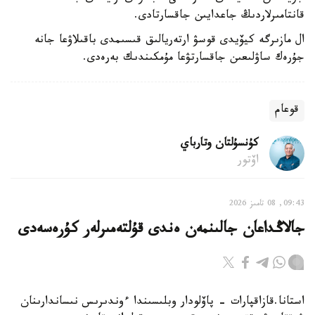
قانتامىرلاردىڭ جاعدايىن جاقسارتادى.
ال مازىرگە كيۆيدى قوسۋ ارتەريالىق قىسىمدى باقىلاۋعا جانە
جۇرەك ساۋلىعىن جاقسارتۋعا مۇمكىندىك بەرەدى.
قوعام
كۇنسۇلتان وتارباي
اۆتور
09:43, 08 تامىز 2026
جالاڭداعان جالىنمەن ەندى قۇلتەمىرلەر كۇرەسەدى
استانا.قازاقپارات - پاۆلودار وبلىسىندا ءوندىرىس نىساندارىنان