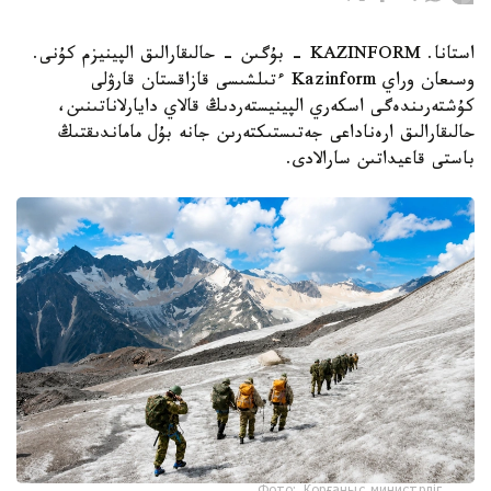
استانا. KAZINFORM - بۇگىن - حالىقارالىق الپينيزم كۇنى.
وسىعان وراي Kazinform ءتىلشىسى قازاقستان قارۋلى
كۇشتەرىندەگى اسكەري الپينيستەردىڭ قالاي دايارلاناتىنىن،
حالىقارالىق ارەناداعى جەتىستىكتەرىن جانە بۇل ماماندىقتىڭ
باستى قاعيداتىن سارالادى.