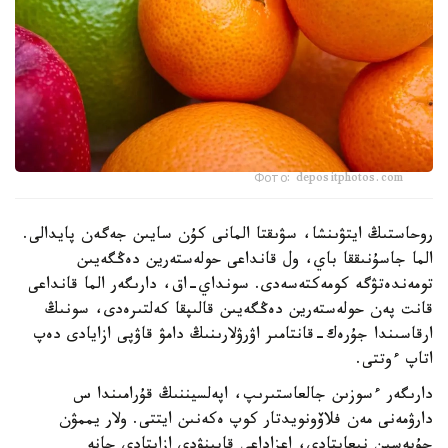
Фото: depositphotos.com
روحاستىڭ ايتۋىنشا، سۋىقتا المانى كۇن سايىن جەگەن پايدالى.
الما جاسۇنىققا باي، ول قانداعى حولەستەرين دەڭگەيىن
تومەندەتۋگە كومەكتەسەدى. سونداي-اق، دارىگەر الما قانداعى
قانت پەن حولەستەرين دەڭگەيىن قالىپقا كەلتىرەدى، سونىڭ
ارقاسىندا جۇرەك-قانتامىر اۋرۋلارىنىڭ دامۋ قاۋپى ازايادى دەپ
اتاپ ءوتتى.
دارىگەر ءسوزىن جالعاستىرىپ، اپەلسيننىڭ قۇرامىندا س
دارۋمەنى مەن فلاۆونويدتار كوپ ەكەنىن ايتتى. ولار يممۋن
جۇيەسىن نىعايتادى، اعزاداعى قابىنۋدى ازايتادى جانە