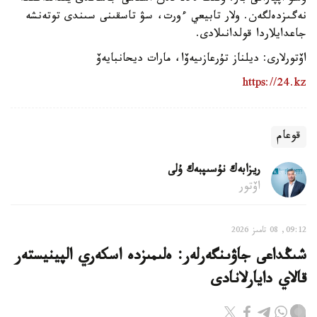
نەگىزدەلگەن. ولار تابيعي ءورت، سۋ تاسقىنى سىندى توتەنشە
جاعدايلاردا قولدانىلادى.
اۆتورلارى: ديلناز تۇرعازىيەۆا، مارات ديحانبايەۆ
https://24.kz
قوعام
ريزابەك نۇسىپبەك ۇلى
اۆتور
09:12, 08 تامىز 2026
شىڭداعى جاۋىنگەرلەر: ەلىمىزدە اسكەري الپينيستەر
قالاي دايارلانادى