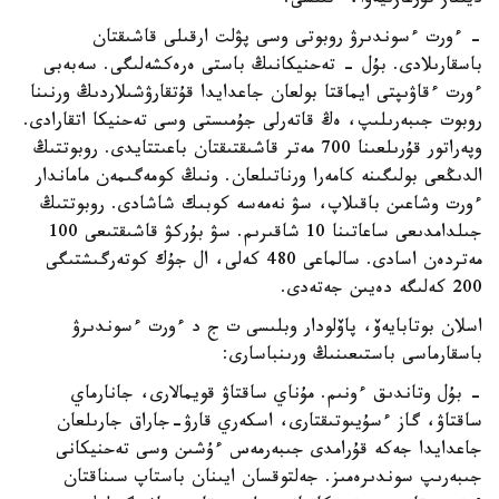
ديلناز تۇرعازىيەۆا، ءتىلشى:
- ءورت ءسوندىرۋ روبوتى وسى پۋلت ارقىلى قاشىقتان
باسقارىلادى. بۇل - تەحنيكانىڭ باستى ەرەكشەلىگى. سەبەبى
ءورت ءقاۋىپتى ايماقتا بولعان جاعدايدا قۇتقارۋشىلاردىڭ ورنىنا
روبوت جىبەرىلىپ، ەڭ قاتەرلى جۇمىستى وسى تەحنيكا اتقارادى.
وپەراتور قۇرىلعىنا 700 مەتر قاشىقتىقتان باعىتتايدى. روبوتتىڭ
الدىڭعى بولىگىنە كامەرا ورناتىلعان. ونىڭ كومەگىمەن ماماندار
ءورت وشاعىن باقىلاپ، سۋ نەمەسە كوبىك شاشادى. روبوتتىڭ
جىلدامدىعى ساعاتىنا 10 شاقىرىم. سۋ بۇركۋ قاشىقتىعى 100
مەتردەن اسادى. سالماعى 480 كەلى، ال جۇك كوتەرگىشتىگى
200 كەلىگە دەيىن جەتەدى.
اسلان بوتابايەۆ، پاۆلودار وبلىسى ت ج د ءورت ءسوندىرۋ
باسقارماسى باستىعىنىڭ ورىنباسارى:
- بۇل وتاندىق ءونىم. مۇناي ساقتاۋ قويمالارى، جانارماي
ساقتاۋ، گاز ءسۇيىوتىقتارى، اسكەري قارۋ-جاراق جارىلعان
جاعدايدا جەكە قۇرامدى جىبەرمەس ءۇشىن وسى تەحنيكانى
جىبەرىپ سوندىرەمىز. جەلتوقسان ايىنان باستاپ سىناقتان