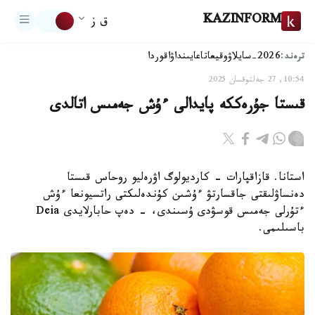
KAZINFORM
ق ز
ترەند:
2026-سايلاۋ
وقيعا
تاعايىنداۋ
اقوردا
10:54, 27 جەلتوقسان 2025
قىستا جۇرەككە پايدالى ءۇش جەمىس اتالدى
استانا. قازاقپارات - كارديولوگ اۋرەليو روحاس قىستا
دەنساۋلىقتى جاقسارتۋ ءۇشىن كۇندەلىكتى راتسيونعا ءۇش
ءتۇرلى جەمىس قوسۋدى ۇسىندى، - دەپ حابارلايدى Deia
باسىلىمى.