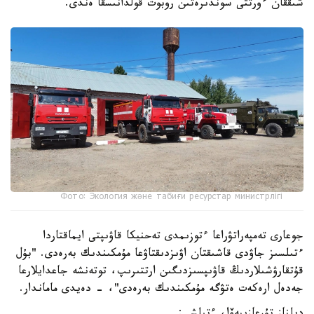
شىققان ءورتتى سوندىرەتىن روبوت قولدانىسقا ەندى.
Фото: Экология және табиғи ресурстар министрлігі
جوعارى تەمپەراتۋراعا ءتوزىمدى تەحنيكا قاۋىپتى ايماقتاردا
ءتىلسىز جاۋدى قاشىقتان اۋىزدىقتاۋعا مۇمكىندىك بەرەدى. "بۇل
قۇتقارۋشىلاردىڭ قاۋىپسىزدىگىن ارتتىرىپ، توتەنشە جاعدايلارعا
جەدەل ارەكەت ەتۋگە مۇمكىندىك بەرەدى"، - دەيدى ماماندار.