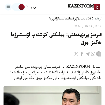
KAZINFORM
ق ز
ترەند:
2026-سايلاۋ
وقيعا
تاعايىنداۋ
اقوردا
18:14, 15 قاڭتار 2024
قىرعىز پرەزيدەنتى: بيلىكتى كۇشتەپ اۋىستىرۋعا
نەگىز جوق
استانا. KAZINFORM - قىرعىزستان پرەزيدەنتى سادىر
جاپاروۆ كابار ۇلتتىق اقپارات اگەنتتىگىنە بەرگەن سۇحباتىندا
ەلدەگى بيلىكتى اۋىستىرۋعا ەش نەگىز جوق ەكەنىن ايتتى.