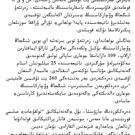
بايىرعى جەرگىلىكتى يت تۇقىمى ەكەنىن راستادى. ش و ق ك
قوعامدىق قاۋىپسىزدىك باسقارماسىنىڭ مالىمەتىنشە، زەرتتەۋ
شىڭجاڭ وۆچاركاسىنىڭ «سىرتتان اكەلىنگەن تۇقىمدى
جەتىلدىرۋ ناتيجەسىندە پايدا بولعانى» تۋرالى ۇزاققا سوزىلعان
پىكىرتالاسقا نۇكتە قويىلدى.
بەلگىلى بولعانداي، زەرتتەۋ توبى بىرنەشە اي بويى شىڭجاڭ
وۆچاركاسىنىڭ بۇكىل ولكەدەگى نەگىزگى تارالۋ ايماقتارىن
ارالاپ، 109 داراباسقا جوعارى ساپالى تولىق گەنومدىق
سەكۆەنيرلەۋ جۇرگىزدى. ناتيجەسىندە 25 ميلليوننان استام
گەنەتيكالىق مۋتاتسيا نۇكتەسى انىقتالدى. عالىمدار الىنعان
اۋقىمدى دەرەكتەردى جەر بەتىندەگى 260 يت تۇقىمىن قامتيتىن
ءىرى دەرەكقورمەن سالىستىرىپ، شىڭجاڭ وۆچاركاسىنىڭ
جوعارى دالدىكتەگى «گەنومدىق سايكەستەندىرۋ كارتاسىن»
جاسادى.
دەرەككوزدىڭ جازۋىنشا، بۇل «گەنەتيكالىق ءتولقۇجات» عىلىمي
قورىتىندى عانا ەمەس، سونىمەن قاتار پراكتيكالىق قولدانۋعا
ارنالعان «باعدار» قىزمەتىن اتقارادى. بۇعان دەيىن
جۇرگىزىلگەن فۋنكتسيونالدىق گەندەردى زەرتتەۋ ناتيجەلەرىمەن