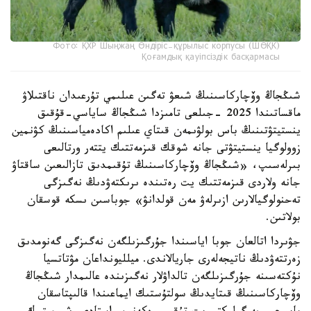
Фото: ҚХР Шыңжаң Өндіріс-құрылыс корпусы (ШӨҚК)
Қоғамдық қауіпсіздік басқармасы
شىڭجاڭ وۆچاركاسىنىڭ شىعۋ تەگىن عىلىمي تۇرعىدان ناقتىلاۋ
ماقساتىندا 2025 -جىلعى تامىزدا شىڭجاڭ ساياسي-قۇقىق
ينستيتۋتىنىڭ باس بولۋىمەن قىتاي عىلىم اكادەمياسىنىڭ كۋنمين
زوولوگيا ينستيتۋتى جانە شوقك قىزمەتتىك يتتەر ورتالىعى
بىرلەسىپ، «شىڭجاڭ وۆچاركاسىنىڭ تۇقىمدىق تازالىعىن ساقتاۋ
جانە ولاردى قىزمەتتىك يت رەتىندە ىرىكتەۋدىڭ نەگىزگى
تەحنولوگيالارىن ازىرلەۋ مەن قولدانۋ» جوباسىن ىسكە قوسقان
بولاتىن.
جۋىردا اتالعان جوبا اياسىندا جۇرگىزىلگەن نەگىزگى گەنومدىق
زەرتتەۋدىڭ ناتيجەلەرى جاريالاندى. ميلليونداعان مۋتاتسيا
نۇكتەسىنە جۇرگىزىلگەن تالداۋلار نەگىزىندە عالىمدار شىڭجاڭ
وۆچاركاسىنىڭ قىتايدىڭ سولتۇستىك ايماعىندا قالىپتاسقان