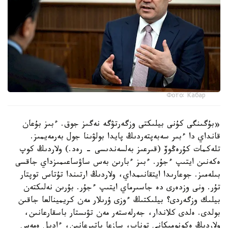
Фото: Кабар
«بۇگىنگى كۇنى بيلىكتى وزگەرتۋگە نەگىز جوق. ءبىز بۇعان
قانداي دا ءبىر سەبەپتەردىڭ پايدا بولۋىنا جول بەرمەيمىز.
تلەكمات كۇرەڭوۆ (قىرعىز بەلسەندىسى - رەد.) ولاردىڭ كوپ
ەكەنىن ايتىپ ءجۇر. ءبىز ءبارىن بەس ساۋساعىمىزداي جاقسى
بىلەمىز. جوعارىدا ايتقانىمداي، ولاردىڭ ارتىندا تۇتاس توپتار
تۇر. ونى وزدەرى دە جاسىرماي ايتىپ ءجۇر. بۇرىن نەلىكتەن
بيلىك وزگەردى؟ بيلىكتىڭ ءوزى ۇرىلار مەن كريمينالعا جاقىن
بولدى. ەلدى كلاندار، جەرلەستەر مەن تۋىستار باسقارعانىن،
ولاردىڭ ەكونوميكانى توناپ، سازعا باتىرعانىن، ءادىل ەمەس