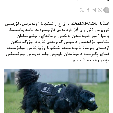
استانا. KAZINFORM – ق ح ر شىڭجاڭ ءوندىرىس-قۇرىلىس
كورپۋسى (ش و ق ك) قوعامدىق قاۋىپسىزدىك باسقارماسىنىڭ
باسپا ءسوز قىزمەتىنەن بەلگىلى بولعانداي، ميلليونداعان
مۋتاتسيا نۇكتەسىن قامتيتىن گەنومدىق كارتاعا جۇرگىزىلگەن
اۋقىمدى زەرتتەۋ ناتيجەسىندە شىڭجاڭ وۆچاركاسى سولتۇستىك
قىتاي وڭىرىندە قالىپتاسقان بايىرعى جانە دەربەس جەرگىلىكتى
تۇقىم رەتىندە تانىلدى.