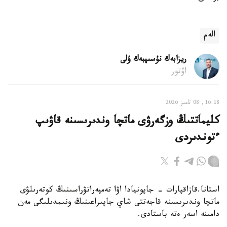
الەم
ريزابەك نۇسىپبەك ۇلى
اۆتور
16:18, 08 تامىز 2026
كليماتتىڭ وزگەرۋى ماتچا وندىرىسىنە قاۋىپ
ءتوندىردى
استانا.قازاقپارات - جاپونيادا اۋا تەمپەراتۋراسىنىڭ كوتەرىلۋى
ماتچا وندىرىسىنە قاجەتتى شاي جاپىراعىنىڭ ونىمدىلىگى مەن
دامىنە اسەر ەتە باستادى.