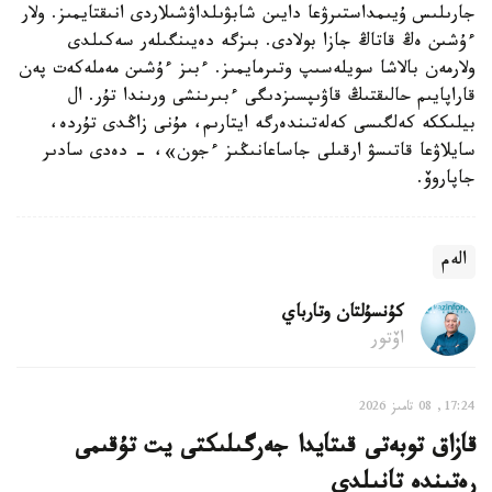
جارىلىس ۇيىمداستىرۋعا دايىن شابۋىلداۋشىلاردى انىقتايمىز. ولار
ءۇشىن ەڭ قاتاڭ جازا بولادى. بىزگە دەيىنگىلەر سەكىلدى
ولارمەن بالاشا سويلەسىپ وتىرمايمىز. ءبىز ءۇشىن مەملەكەت پەن
قاراپايىم حالىقتىڭ قاۋىپسىزدىگى ءبىرىنشى ورىندا تۇر. ال
بيلىككە كەلگىسى كەلەتىندەرگە ايتارىم، مۇنى زاڭدى تۇردە،
سايلاۋعا قاتىسۋ ارقىلى جاساعانىڭىز ءجون»، - دەدى سادىر
جاپاروۆ.
الەم
كۇنسۇلتان وتارباي
اۆتور
17:24, 08 تامىز 2026
قازاق توبەتى قىتايدا جەرگىلىكتى يت تۇقىمى
رەتىندە تانىلدى