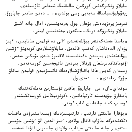
سايلاۋ وتكىزگەنىن كورگەن حالىقتىڭ شىدامى تاۋسىلدى.
ريەۆوليۋتسيانىڭ سەبەبى وسى بولدى»، - دەدى سادىر جاپاروۆ.
قىرعىز پرەزيدەنتى بۇعان جول بەرمەيتىنىن، ادال جانە اشىق
سايلاۋ وتكىزۋگە ەرىك-جىگەرى جەتەتىنىن ايتتى.
«باسقا مەملەكەتتەر بيۋللەتەندى ءالى دە قولمەن سانايدى، ءبىز
بۇدان الدەقاشان كەتىپ قالدىق. سايلاۋشىلاردى كوبەيتۋ ءۇشىن
بيۋللەتەندى بىرىنەن ەكىنشىسىنە لاقتىرۋ ەندى مۇمكىن ەمەس.
اۆتوماتتاندىرىلعان ۋرنالار بىردەن ناتيجەسىن كورسەتەدى.
وسىدان كەيىن عانا باقىلاۋشىلاردىڭ قاتىسۋىمەن قولمەن ساناۋ
جۇرگىزىلەدى»، - دەدى ول.
سونداي-اق، س. جاپاروۆ جاقىن تۋىستارىن مەملەكەتتىك
باسقارۋ جۇيەسىنە تارتپاعانىن، ەكونوميكالىق كورسەتكىشتەر
ءوسىپ كەلە جاتقانىن اتاپ ءوتتى.
«بۇقارا حالىقتى تارتىپ، تارتىپسىزدىك ۇيىمداستىرۋدى ماقسات
ەتكەندەرگە جاۋاپ قاتال بولادى. ءبىز الدىن الۋ ءۇشىن جۇمىس
ىستەيمىز جانە حالىقتى جيناپ، ولاردى جاسىرىن اتۋعا نەمەسە