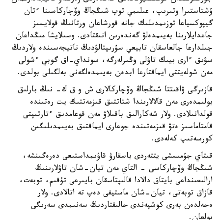
ۇشتاستىرا وتىرىپ، عىلىمي توپ شىڭجاڭ وۆچاركاسىنا ءتان
گيپوكسياعا توزىمدىلىك جانە قورشاعان ورتانىڭ قولايسىز
جاعدايلارىنا بەيىمدەلۋ گەندەرىن انىقتادى. وسىلايشا مىڭداعان
جىلدارعا جالعاسقان تابيعي سۇرىپتالۋدىڭ ناتيجەسىندە ولاردىڭ
سۋىق ءارى بيىك تاۋلى وڭىرلەرگە، سونداي-اق گوبي ءشولى
مەن شولەيتتى ايماقتارعا ابدەن بەيىمدەلگەنى بەلگىلى بولدى.
قازىرگى ۋاقىتتا شىڭجاڭ وۆچاركالارى ش و ق ك- نىڭ بارلىق
بولىمدەرى مەن قالالارىندا شتاتتىق قىزمەتتىك يت رەتىندە
قولدانىلادى. ولار شەكارالىق باقىلاۋ مەن قوعامدىق ءتارتىپتى
قامتاماسىز ەتۋ قىزمەتىندە جوعارى ايماقتىق بەيىمدىلىگىن
كورسەتىپ كەلەدى.
قىتاي جۇمىسشى يتتەردى باسقارۋ قاۋىمداستىعى دەرەگىنشە،
شىڭجاڭ وۆچاركاسى - التاي مەن تيان-شان تاۋلارىنىڭ
ارالىعىنداعى بايتاق دالادا قالىپتاسقان بايىرعى تۇقىم، توبەت،
قازاق توبەتى، تيان-شان ماستيفى دەپ تە اتالادى. ولار
ەجەلدەن بەرى كوشپەندى حالىقتاردىڭ سەنىمدى سەرىگى
بولعان.