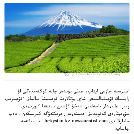
Фото: tawatchai prakobkit/Alamy
اسىرەسە جازعى اپتاپ، جىلى تۇندەر جانە كوكتەمدەگى اۋا
رايىنىڭ قۇبىلمالىلىعى شاي بۇتالارىنا قوسىمشا سالماق ءتۇسىرىپ
وتىر. عالىمدار ماسەلەنى شەشۋ ءۇشىن ىستىققا ءتوزىمدى
سۇرىپتاردى گەنومدىق ادىستەرمەن ىرىكتەۋگە كىرىسكەن، دەپ
حابارلايدى turkystan.kz newscientist.com-عا سىلتەمە
جاساپ.