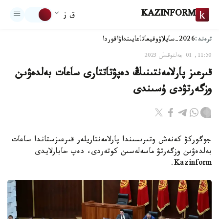
KAZINFORM
ق ز
ترەند:
2026-سايلاۋ
وقيعا
تاعايىنداۋ
اقوردا
11:50, 01 جەلتوقسان 2023
قىرعىز پارلامەنتىنىڭ دەپۋتاتتارى ساعات بەلدەۋىن
وزگەرتۋدى ۇسىندى
جوگوركۋ كەنەش وتىرىسىندا پارلامەنتاريلەر قىرعىزستاندا ساعات
بەلدەۋىن وزگەرتۋ ماسەلەسىن كوتەردى، دەپ حابارلايدى
Kazinform.