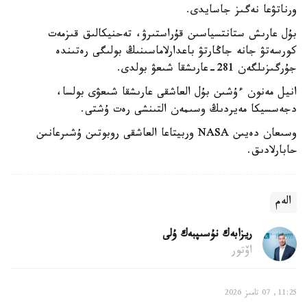
ورناتۋعا نەگىز جاسايدى.
بۇل عارىش ستانتسياسىن قۇراستىرۋ، تەحنيكالىق قىزمەت
كورسەتۋ جانە جاڭارتۋ باعدارلاماسىنىڭ بولىگى رەتىندە
جۇرگىزىلگەن 281-عارىشقا شىعۋ بولدى.
انيل مەنون ءۇشىن بۇل العاشقى عارىشقا شىعۋى بولسا،
دجەسسيكا مەيردىڭ وسىمەن التىنشى رەت ۇشتى.
وسىعان دەيىن NASA وربيتاعا العاشقى روبوتىن ۇشىرعانىن
حابارلادىق.
الەم
ريزابەك نۇسىپبەك ۇلى
اۆتور
11:25, 07 تامىز 2026