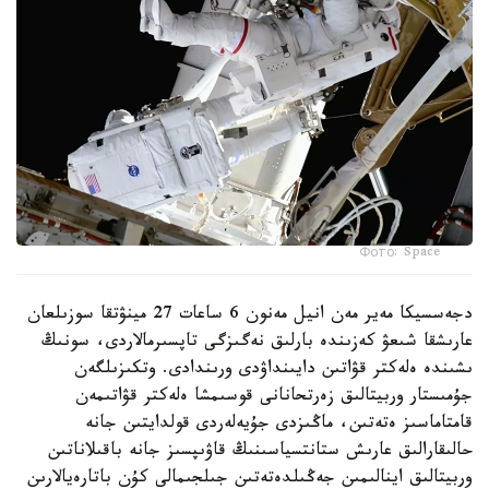
Фото: Space
دجەسسيكا مەير مەن انيل مەنون 6 ساعات 27 مينۋتقا سوزىلعان
عارىشقا شىعۋ كەزىندە بارلىق نەگىزگى تاپسىرمالاردى، سونىڭ
ىشىندە ەلەكتر قۋاتىن دايىنداۋدى ورىندادى. وتكىزىلگەن
جۇمىستار وربيتالىق زەرتحانانى قوسىمشا ەلەكتر قۋاتىمەن
قامتاماسىز ەتەتىن، ماڭىزدى جۇيەلەردى قولدايتىن جانە
حالىقارالىق عارىش ستانتسياسىنىڭ قاۋىپسىز جانە باقىلاناتىن
وربيتالىق اينالىمىن جەڭىلدەتەتىن جىلجىمالى كۇن باتارەيالارىن