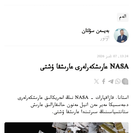
الەم
بەيسەن سۇلتان
اۆتور
13:24, 07 تامىز 2026
NASA عارىشكەرلەرى عارىشقا ۇشتى
استانا. قازاقپارات - NASA نىڭ امەريكالىق عارىشكەرلەرى
دجەسسيكا مەير مەن انيل مەنون حالىقارالىق عارىش
ستانتسياسىنىڭ سىرتىندا عارىشقا ۇشتى.