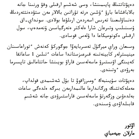
دەپۋتاتتىڭ پايىمىنشا، وسى شەشىم ارقىلى وقۋ ورنىنا جانە
بالاباقشاعا بارۋ ءۇشىن ەرتە تۇراتىن بالالار مەن ستۋدەنتتەردىڭ
دەنساۋلىعىنا تەرىس اسەردەن ارىلۋعا بولادى. سونداي-اق
ۇسىنىلىپ وتىرعان شارا ەلەكتر ەنەرگياسىن ۇنەمدەپ، سول
ارقىلى ەكونوميكاعا دا ۇلەس قوسادى.
وسىعان وراي ميرگۇل تەمىربايەۆا جوگوركۋ كەنەش ءتوراعاسىنان
مينيسترلەر كابينەتىنە قىرعىزستاندا ساعات ءتىلىن 1 ساعاتقا
كەيىنگى اۋىستىرۋ ماسەلەسىن قاراۋ بويىنشا حاتتامالىق تاپسىرما
بەرۋدى ءوتىندى.
دەپۋتات سۇيىنبەك ءومىرزاقوۆ تا بۇل شەشىمدى قولداپ،
مەملەكەتتىك ورگاندارعا عالىمدارمەن بىرگە ەلدەگى ساعات
بەلدەۋىن وزگەرتۋ ماسەلەسىن قاراستىرۋدى جانە شەشىم
قابىلداۋدى ۇسىندى.
اۆتور
مارلان جيەمباي