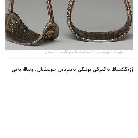
سۋرەت: دۇيسەنالى ءالىماقىننىڭ مۇراعاتىنان الىندى
ۇزەڭگىنىڭ نەگىزگى بولىگى تەمىردەن سوعىلعان. ونىڭ بەتى
التىن جانە كۇمىس اشەكەيلەرمەن بەزەندىرىلىپ، تابان تىرەيتىن
بولىگىنىڭ جيەگى نازىك ورنەكتەرمەن كومكەرىلگەن. ولشەمى -
15,9 × 19 سانتيمەتر. بۇل بۇيىم سول داۋىردەگى دالا
ۇستالارىنىڭ تەمىر وڭدەۋ، زەرگەرلىك جانە كوركەم اشەكەيلەۋ
ونەرىنىڭ جوعارى دەڭگەيدە بولعانىن كورسەتەدى.
كوشپەلى وركەنيەتتە ۇزەڭگى تەك اتقا مىنۋگە ارنالعان قۇرال عانا
ەمەس، يەسىنىڭ الەۋمەتتىك مارتەبەسىن بىلدىرەتىن ماڭىزدى
بەلگى بولعان. اسىرەسە التىن جانە كۇمىسپەن اپتالعان ۇزەڭگىلەر