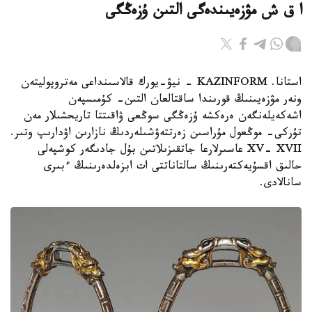
ا ق ش مۋزەيىندەگى التىن ۇزەڭگى
استانا. KAZINFORM - نيۋ-يورك قالاسىنداعى مەتروپوليتەن
ونەر مۋزەيىنىڭ قورىندا ساقتالعان التىن- كۇمىسپەن
اشەكەيلەنگەن ەرەكشە ۇزەڭگى سوڭعى ۋاقىتتا تاريحشىلار مەن
تۇركى- موڭعول مۇراسىن زەرتتەۋشىلەردىڭ نازارىن اۋدارىپ وتىر.
XV- XVII عاسىرلارعا جاتقىزىلاتىن بۇل جادىگەر كوشپەلى
حالىق اقسۇيەكتەرىنىڭ سالتاناتتى ات ابزەلدەرىنىڭ ءبىرى
سانالادى.