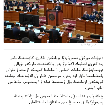
فوتو:gov.kg
دەپۋتات ميرگۇل تەمىربايەۆا «باتكەن تاڭى» گازەتىنىڭ باس
رەداكتورى ادىلبەك اكماتوۆ پەن باتكەندىك دارىگەر نۇرالى
قويلىبايەۆتىڭ ساعات ءتىلىن 1 ساعاتقا كەيىنگە اۋىستىرۋ تۋرالى
باستاماسىنا نازار اۋدارتتى. سونىمەن قاتار ول الەۋمەتتىك جەلىدە
كوپتەگەن ازاماتتىڭ بۇل ۇسىنىسقا قولداۋ ءبىلدىرىپ جاتقانىن
اتاپ ءوتتى.
ونىڭ پايىمىنشا، بۇل باستاما ەڭ الدىمەن ەل ازاماتتارىنىڭ
پسيحولوگيالىق دەنساۋلىعىن ساقتاۋعا باعىتتالعان.