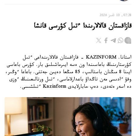
07:28, 10 تامىز 2026
قازاقستان قالالارىندا ءتىل كۋرسى قانشا
استانا. KAZINFORM - قازاقستان قالالارىنداعى ءتىل
كۋرستارىنىڭ باعاسىندا ون ەسە ايىرماشىلىق بار. كۋرس باعاسى
ايىنا 8 مىڭنان باستالىپ، 85 مىڭعا دەيىن جەتتى. باعاعا ءوڭىر،
وقۋ ءادىسى مەن تاڭداۋ باعدارلاماسى، ءتىل ورتالىعىنىڭ ءوزى
دە اسەر ەتەدى، دەپ حابارلايدى Kazinform ءتىلشىسى.