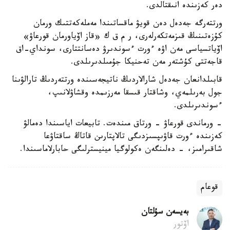
دەر كەزىندە انىقتالدى.
ورتتەرگە جەدەل دەن قويۋ ماقساتىندا مەملەكەتتىك ورمان
كۇزەتىنىڭ قىزمەتكەرلەرى، ر م ق ك «قاز اۆياورمان قورعاۋ»
اۆياتسياسى مەن اۋە ءورت ءسوندىرۋ دەسانتتارى، سونداي-اق
قاجەتتى كۇشتەر مەن تەحنيكا جۇمىلدىرىلدى.
قابىلدانعان جەدەل شارالاردىڭ ناتيجەسىندە ورتتەردىڭ تارالۋىنا
جول بەرىلمەي، وشاقتار قىسقا مەرزىمدە وقشاۋلانىپ،
ءسوندىرىلدى.
- ورماندى قورعاۋ - ورتاق مىندەت. تابيعات اياسىندا دەمالۋ
كەزىندە ءورت قاۋىپسىزدىگى تالاپتارىن قاتاڭ ساقتاۋعا
شاقىرامىز، - دەلىنگەن ەكولوگيا مينيسترلىگى حابارلاماسىندا.
قوعام
بەيسەن سۇلتان
اۆتور