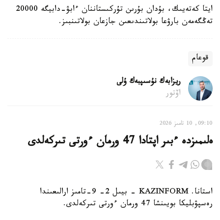
ايتا كەتەيىك، بۇدان بۇرىن تۇركىستاننان ءابۋ-دابيگە 20000
تەڭگەمەن بارۋعا بولاتىندىعىن جازعان بولاتىنبىز.
قوعام
ريزابەك نۇسىپبەك ۇلى
اۆتور
09:10, 10 تامىز 2026
ەلىمىزدە ءبىر اپتادا 47 ورمان ءورتى تىركەلدى
استانا. KAZINFORM - بيىل 2- 9-تامىز ارالىعىندا
رەسپۋبليكا بويىنشا 47 ورمان ءورتى تىركەلدى.