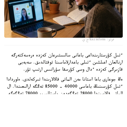
فوتو: kazinform/ج ي
ءتىل كۋرستارىنداعى باعانى سالىستىرعان كەزدە ەرەسەكتەرگە
ارنالعان اعىلشىن ءتىلى باعدارلاماسىنا توقتالدىق. سەبەبى
قازىرگى كەزدە ءدال وسى كۋرسقا سۇرانىس ارتىپ تۇر.
ەڭ جوعارى باعا استانا مەن الماتى قالالارىندا تىركەلدى. ەلوردادا
ءتىل كۋرسىنىڭ باعاسى 40000 - 85000 تەڭگە ارالىعىندا. ال
الماتى قالاسىندا 28000 تەڭگەدەن باستالىپ، 78000 تەڭگەگە
جەتتى. باعا جوعارى قالالار قاتارىندا شىمكەنت تە بار. مۇندا
ءتىل كۋرسىنىڭ قۇنى ايىنا 60000 تەڭگەگە دەيىن بارادى.
وبلىس ورتالىقتارىنىڭ كوبىندە باعا 20000 - 45000 تەڭگە
ارالىعىندا. ال قاراعاندى مەن جەزقازعان قالالارىندا وقۋ اقىسى