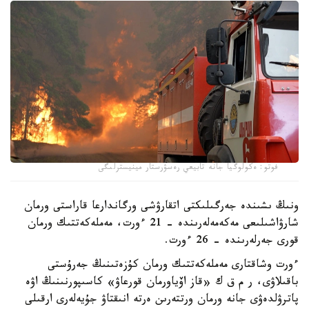
فوتو: ەكولوگيا جانە تابيعي رەسۋرستار مينيسترلىگى
ونىڭ ىشىندە جەرگىلىكتى اتقارۋشى ورگاندارعا قاراستى ورمان
شارۋاشىلىعى مەكەمەلەرىندە - 21 ءورت، مەملەكەتتىك ورمان
قورى جەرلەرىندە - 26 ءورت.
ءورت وشاقتارى مەملەكەتتىك ورمان كۇزەتىنىڭ جەرۇستى
باقىلاۋى، ر م ق ك «قاز اۆياورمان قورعاۋ» كاسىپورنىنىڭ اۋە
پاترۋلدەۋى جانە ورمان ورتتەرىن ەرتە انىقتاۋ جۇيەلەرى ارقىلى