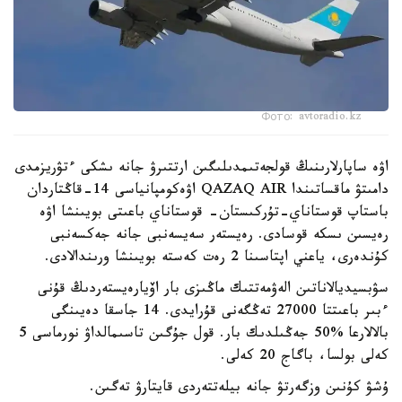
Фото: avtoradio.kz
اۋە ساپارلارىنىڭ قولجەتىمدىلىگىن ارتتىرۋ جانە ىشكى ءتۋريزمدى
دامىتۋ ماقساتىندا QAZAQ AIR اۋەكومپانياسى 14-قاڭتاردان
باستاپ قوستاناي-تۇركىستان- قوستاناي باعىتى بويىنشا اۋە
رەيسىن ىسكە قوسادى. رەيستەر سەيسەنبى جانە جەكسەنبى
كۇندەرى، ياعني اپتاسىنا 2 رەت كەستە بويىنشا ورىندالادى.
سۋبسيديالاناتىن الەۋمەتتىك ماڭىزى بار اۆيارەيستەردىڭ قۇنى
ءبىر باعىتتا 27000 تەڭگەنى قۇرايدى. 14 جاسقا دەيىنگى
بالالارعا %50 جەڭىلدىك بار. قول جۇگىن تاسىمالداۋ نورماسى 5
كەلى بولسا، باگاج 20 كەلى.
ۇشۋ كۇنىن وزگەرتۋ جانە بيلەتتەردى قايتارۋ تەگىن.