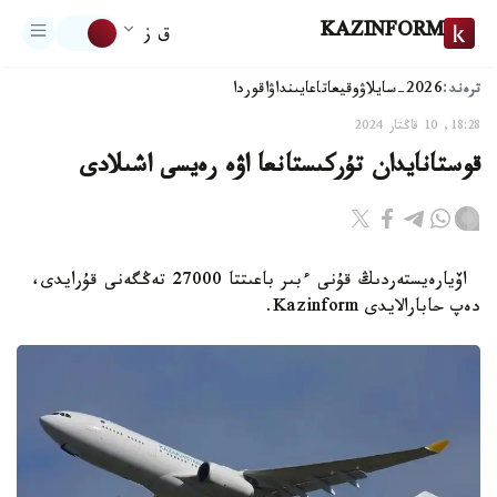
KAZINFORM
ق ز
ترەند:
2026-سايلاۋ
وقيعا
تاعايىنداۋ
اقوردا
18:28, 10 قاڭتار 2024
قوستانايدان تۇركىستانعا اۋە رەيسى اشىلادى
اۆيارەيستەردىڭ قۇنى ءبىر باعىتتا 27000 تەڭگەنى قۇرايدى،
دەپ حابارالايدى Kazinform.