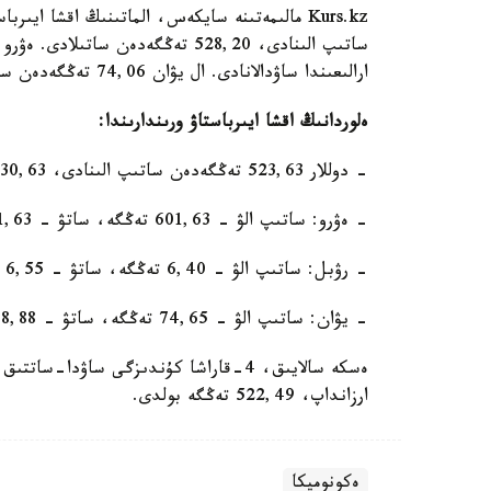
ارالىعىندا ساۋدالانادى. ال يۋان 74,06 تەڭگەدەن ساتىپ الىنادى، 76,85 تەڭگەدەن ساتىلادى.
ەلوردانىڭ اقشا ايىرباستاۋ ورىندارىندا:
- دوللار 523,63 تەڭگەدەن ساتىپ الىنادى، 530,63 تەڭگەدەن ساتىلادى؛
- ەۋرو: ساتىپ الۋ - 601,63 تەڭگە، ساتۋ - 611,63 تەڭگە؛
- رۋبل: ساتىپ الۋ - 6,40 تەڭگە، ساتۋ - 6,55 تەڭگە.
- يۋان: ساتىپ الۋ - 74,65 تەڭگە، ساتۋ - 78,88 تەڭگە.
ارزانداپ، 522,49 تەڭگە بولدى.
ەكونوميكا