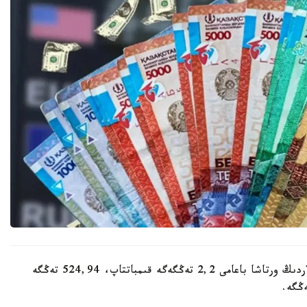
كۇندىزگى ساۋدا-ساتتىق قورىتىندىسى بويىنشا دوللاردىڭ ورتاشا باعامى 2,2 تەڭگەگە قىمباتتاپ، 524,94 تەڭگە