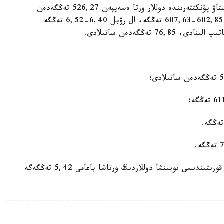
Kurs.kz مالىمەتىنە سايكەس، الماتىنىڭ اقشا ايىرباستاۋ پۋنكتتەرىندە دوللار ورتا ەسەپپەن 526,27 تەڭگەدەن
ساتىپ الىنادى، 528,20 تەڭگەدەن ساتىلادى. ەۋرو 602,85-607,63 تەڭگە، ال رۋبل 6,40-6,52 تەڭگە
ەسكە سالايىق، 4-قاراشا كۇندىزگى ساۋدا-ساتتىق قورىتىندىسى بويىنشا دوللاردىڭ ورتاشا باعامى 5,42 تەڭگەگە