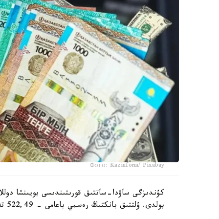
Фото: Kazinform/ Pixabay
بولدى. ۇلتتىق بانكتىڭ رەسمي باعامى - 522,49 تەڭگە.