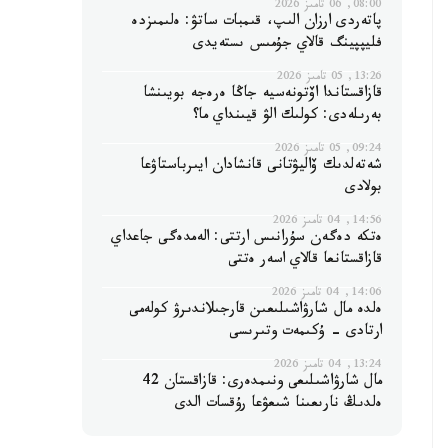
08:00, 06 تامىز 2026
پاتەردى ارزان الىپ، قىمبات ساتۋ: ەلىمىزدە
فليپپينگ قالاي جۇمىس ىستەيدى
13:26, 05 تامىز 2026
قازاقستاندا اۆتونەسيە جاڭا ەرەجە بويىنشا
بەرىلەدى: كولىك الۋ قيىنداي ما؟
09:24, 05 تامىز 2026
شەتەلدىك ۆاليۋتانى قانشادان ايىرباستاۋعا
بولادى
14:56, 04 تامىز 2026
ەتكە دەگەن سۇرانىس ارتتى: الەمدەگى جاعداي
قازاقستانعا قالاي اسەر ەتتى
14:06, 04 تامىز 2026
ەلدە مال شارۋاشىلىعىن قارجىلاندىرۋ كولەمى
ارتادى - ۇكىمەت وتىرىسى
13:24, 04 تامىز 2026
مال شارۋاشىلىعى ونىمدەرى: قازاقستان 42
ەلدىڭ نارىعىنا شىعۋعا رۇقسات الدى