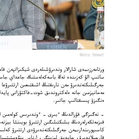
Фото: Үкімет
ورتامەرزىمدى شارالار وندىرۋشىلەردى شيكىزاتپەن قام
ساتىپ الۋ كەزىندە تەڭ باسەكەلەستىك جاعداي جاسا
جەرگىلىكتەندىرۋ مەن نارىقتىڭ اشىقتىعىن ارتتىرۋعا با
مەحانيزمىن جانە ەلەكتروندىق شوت-فاكتۋرانى پايدال
ەنگىزۋ پىسىقتالىپ جاتىر.
- نەگىزگى قۇرالدىڭ ءبىرى - ءوندىرىس كولەمىن ار
قىزمەتكەرلەردىڭ بىلىكتىلىگىن ارتتىرۋ بويىنشا بيزن
كاسىپورىندارىمەن جەرگىلىكتەندىرۋدى ارتتىرۋ كەلى
قارجىلاندىرۋ، جابدىق ليزينگى، ارنايى ينۆەستيتسيا