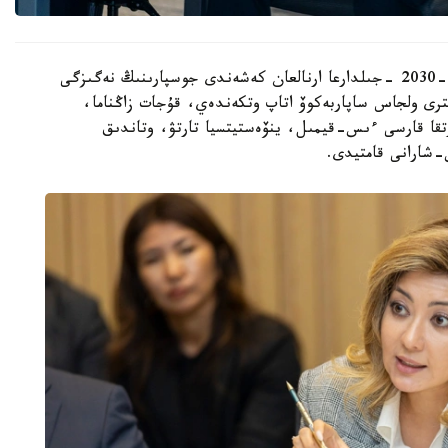
قاتىسۋشىلارعا جەڭىل ونەركاسىپتى دامىتۋدىڭ 2026-2030 -جىلدارعا ارنالعان كەشەندى جوسپارىنىڭ نەگىزگى
رى ولجاس ساپاربەكوۆ اتاپ وتكەندەي، قۇجات زاڭناما،
تقا قارسى ءىس-قيمىل، ينۆەستيتسيا تارتۋ، وتاندىق