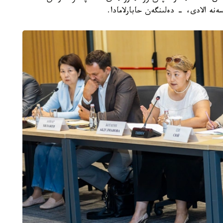
نە الادى، - دەلىنگەن حابارلامادا.