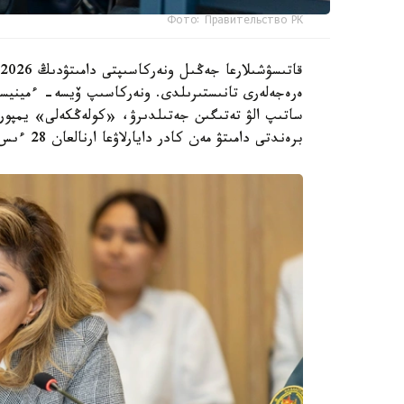
Фото: Правительство РК
ەرەجەلەرى تانىستىرىلدى. ونەركاسىپ ۆيسە- ءمينيست
ساتىپ الۋ تەتىگىن جەتىلدىرۋ، «كولەڭكەلى» يمپور
برەندتى دامىتۋ مەن كادر دايارلاۋعا ارنالعان 28 ءىس-شارانى قامتيدى.