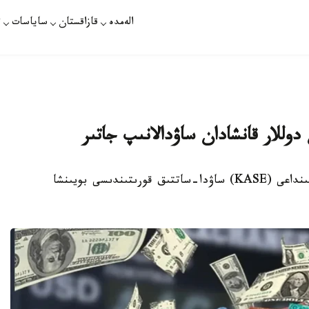
الەمدە
قازاقستان
ساياسات
ت
دوللار قانشادان ساۋدالانىپ جاتىر
الماتى. KAZINFORM - قازاقستان قور بيرجاسىنداعى (KASE) ساۋدا-ساتتىق قورىتىندىسى بويىنشا