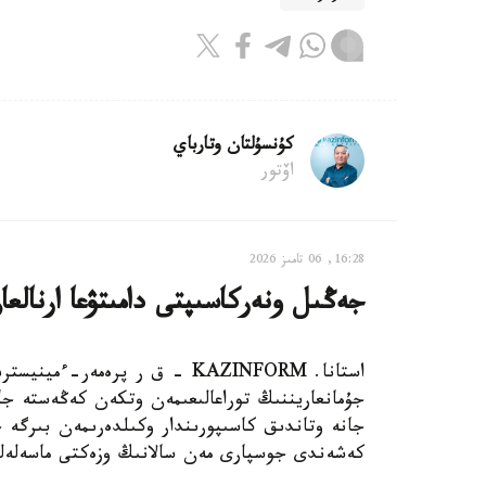
كۇنسۇلتان وتارباي
اۆتور
16:28, 06 تامىز 2026
جەڭىل ونەركاسىپتى دامىتۋعا ارنالعان 28 شارا ىسكە اسىرى
استانا. KAZINFORM - ق ر پرەم
جۇمانعاريننىڭ توراعالىعىمەن وتكەن كەڭەستە ج
كەشەندى جوسپارى مەن سالانىڭ وزەكتى ماسەلەلەر