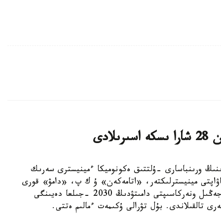
لادى
ەر-ءمينيسترىنىڭ ورىنباسارى -ۇلتتىق ەكونوميكا ءمينيسترى سەرىك
اۋاپتى مينيسترلىكتەر، «اتامەكەن» ۇ ك پ، «دامۋ» قورى
جانە وتاندىق كاسىپورىندار وكىلدەرىمەن بىرگە جەڭىل ونەركاسىپتى دامىتۋدىڭ 2030 -جىلعا دەيىنگى
ى تالقىلاندى. بۇل تۋرالى ۇكىمەت ءمالىم ەتتى.