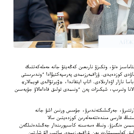
تاماسىز ەتۋ، وتكىزۋ نارىعىن كەڭەيتۋ جانە مەملەكەتتىك
ۋدى كوزدەيدى. ۇزاقمەرزىمدى پەرسپەكتيۆادا ءوندىرىستى
سا نازار اۋدارىلادى. اتاپ ايتقاندا، «ۆيرتۋالدى قويمالار»
انا وتىرىپ، شيكىزات پەن ءونىمدى تولىق قاداعالاۋ جۇيەسىن
تتىرۋ، جەرگىلىكتەندىرۋ، جۇمىس ورنىن اشۋ جانە
ەستىڭ قارسى مىندەتتەمەلەرىن كوزدەيتىن سالا
سىمىن ەنگىزۋ. ونىڭ ەسەسىنە كاسىپورىندار جەڭىلدەتىلگەن
لىق كەلىسىمشارت پەن ۇزاقمەرزىمدى ساتىپ الۋ شارتىن