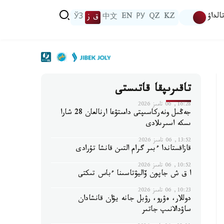
الداۋ
KZ
QZ
РУ
EN
中文
ق ز
ЎЗ
تاقىرىپقا قاتىستى
16:28, 06 تامىز 2026
جەڭىل ونەركاسىپتى دامىتۋعا ارنالعان 28 شارا
ىسكە اسىرىلادى
13:52, 06 تامىز 2026
قازاقستاندا ءبىر گرام التىن قانشا تۇرادى
10:52, 06 تامىز 2026
ا ق ش جاپون ۆاليۋتاسىنا ءباس تىكتى
10:23, 06 تامىز 2026
دوللار، ەۋرو، رۋبل جانە يۋان قانشادان
ساۋدالانىپ جاتىر