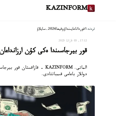
KAZINFORM
ترەند:
اقوردا
تاعايىنداۋ
وقيعا
2026-سايلاۋ
17:12, 05 قاراشا 2025
قور بيرجاسىندا ەكى كۇن ارزانداعان 
دوللار باعامى قىمباتتادى.