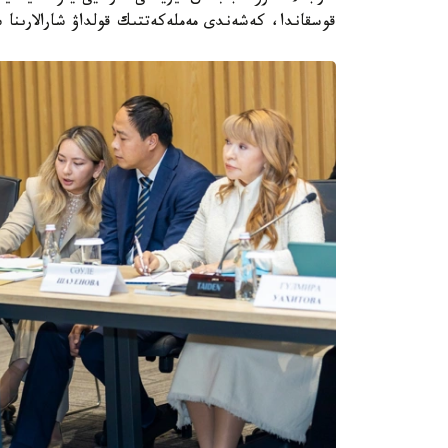
قوسقاندا، كەشەندى مەملەكەتتىك قولداۋ شارالارىنا سە