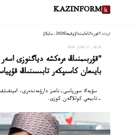
KAZINFORM
ترەند:
اقوردا
تاعايىنداۋ
وقيعا
2026-سايلاۋ
18:29, 17 قاڭتار 2024
"قۇربىمنىڭ ەرەكشە دياگنوزى اسەر
بايىعان كاسىپكەر تابىسىنىڭ قۇپيا
سۇيەك سورپاسى-ناعىز دارۋمەندەرى، امينقىشقىل
-تابيعي كوللاگەن كوزى.