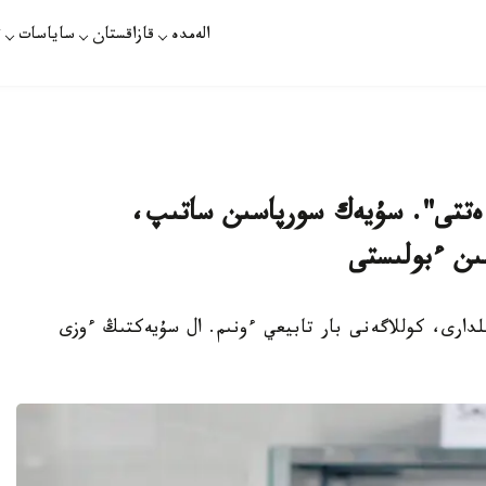
الەمدە
قازاقستان
ساياسات
ت
 ەتتى". سۇيەك سورپاسىن ساتىپ،
سىن ءبولىستى
دارى، كوللاگەنى بار تابيعي ءونىم. ال سۇيەكتىڭ ءوزى