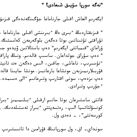
"نەگە سورپا سۇيىق شىعادى؟ "
ايگەرىم العاش اقىلى جارناماعا جۇگىنگەندەگى قىزىق
تۇراقتى تۇتىناتىن بوتا دەگەن بلوگەرمەن كەلىستى
ۇزاماي "قىمباتتى ايگەرىم" دەپ باستالاتىن ۆيدەو ج
" دەپ سۇراق جولداعان. ساسىپ قالدىم. ونىڭ پاراقش
ءتۇسىرىپ، ناعاشى، جاقىن، الىس دەگەن ەت تانيتىن 
قۇربىلارىمىزبەن مونشاعا بارعانبىز. مونشا جايىنا قال
دەپ ىزدەپ، سونى اقتارىپ وتىرعانىم ءالى ەسىمدە. 
ءجۇرىپ وتىرادى.
قاتتى ساستىرعان بوتا حانىم ارقىلى ءبىلىمىمىز ءبى
كونسۋلتاتسيا الىپ، رەتسەپتتى ءبىراز تەستىلەدىك. 
كورسەتتى"، - دەدى ول.
سونداي- اق، ول سورپانىڭ قۇرامىن دا تانىستىرىپ 