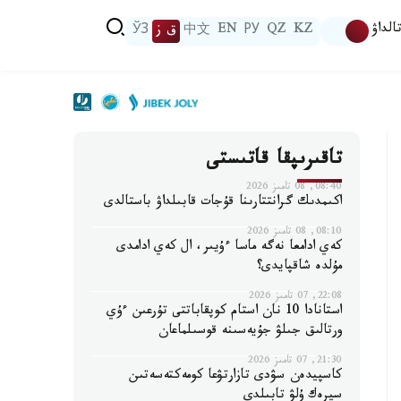
الداۋ
KZ
QZ
РУ
EN
中文
ق ز
ЎЗ
تاقىرىپقا قاتىستى
08:40, 08 تامىز 2026
اكىمدىك گرانتتارىنا قۇجات قابىلداۋ باستالدى
08:10, 08 تامىز 2026
كەي ادامعا نەگە ماسا ءۇيىر، ال كەي ادامدى
مۇلدە شاقپايدى؟
22:08, 07 تامىز 2026
استانادا 10 نان استام كوپقاباتتى تۇرعىن ءۇي
ورتالىق جىلۋ جۇيەسىنە قوسىلماعان
21:30, 07 تامىز 2026
كاسپيدەن سۋدى تازارتۋعا كومەكتەسەتىن
سيرەك ۇلۋ تابىلدى