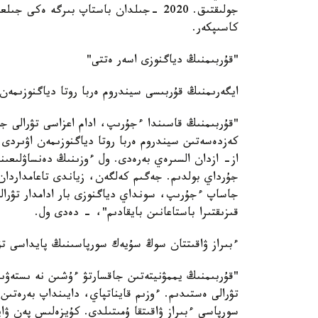
جولىقتىق. 2020 -جىلدان باستاپ بىرگە 
كاسىپكەر.
"قۇربىمنىڭ دياگنوزى اسەر ەتتى"
ايگەرىمنىڭ قۇربىسى سيندروم ەربا روتا دياگنوزىمەن 
"قۇربىمنىڭ قاسىندا ءجۇرىپ، ادام اعزاسى تۋرالى جوع
كەزدەسەتىن سيندروم ەربا روتا دياگنوزىمەن اۋىردى. 
از- ازدان السىرەي بەرەدى. ول ءوزىنىڭ دەنساۋلىعىن
جۇرداي بولدىم. جەگىم كەلگەن، زياندى تاعامداردان 
جاساپ ءجۇرىپ، سونداي دياگنوزى بار ادامدار تۋرالى 
قىزىقتىرا باستاعانىن بايقادىم"، - دەدى ول.
ءبىراز ۋاقىتتان سوڭ سۇيەك سورپاسىنىڭ پايداسى تۋ
"قۇربىمنىڭ يممۋنيتەتىن جاقسارتۋ ءۇشىن نە ىستەۋ
تۋرالى ەستىدىم. ءوزىم قايناتپاي، دايىنداپ بەرەتىن 
سورپاسى ءبىراز ۋاقىتقا ۇمىتىلدى. كۇيزەلىس پەن ۋا