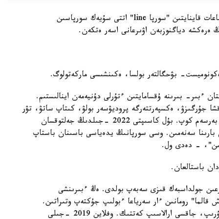
كاسىپكەر ايگەرىم نۇقپايەۆا ءبىر جىلدان بەرى 24 ساعات قاينايتىن "سورپا line" اتتى سۇيەك سورپاسىن
ڭ ەرەكشە دياگنوزبەن اۋىرعانى اسەر ەتكەن.
ەكونوميست- بۋحگالتەر بولسا، ەكىنشىسى ماركەتولوگ.
ان ءبىر- بىرىنە ۇقسامايتىن ءتۇرلى دۇنيەمەن اينالىستىم.
قشا جۇرگىزۋ، ەكسپەرتتەرگە پروديۋسەر بولۋ، كىتاپ ساتۋ، تۋر
ۇيىمداستىرۋ، newborn تۇسىرىلىمدەر، ت. ب. تىزە بەرسەم كوپ. بۇل كاسىپتى 2022 -جىلدىڭ جەلتوقسان
ى بارىنا سەنەمىن. وسى سورپانىڭ يدەياسى باسىنان باستاپ
مىن"، - دەدى ول.
ان باستالعان.
تورعىن جولداسبەك قىزى سەبەپ بولدى. ەڭ ءبىرىنشى
ش قالما" رومانىن ءار سەرياعا ءبولىپ جۇكتەپ وتىراتىن.
سولاي ءار ءبولىمىن اسىعا كۇتىپ، پىكىر جازىپ ءجۇرىپ، جاقسى ارالاسىپ كەتتىك. وفلاين 2019 -جىلى