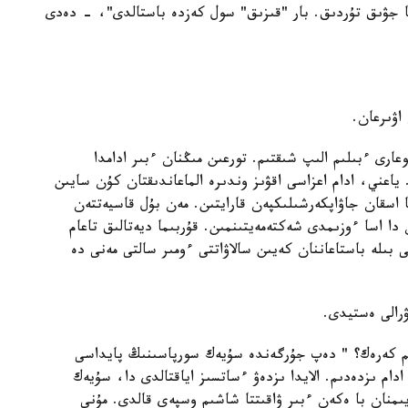
ەكى جىلعا جۋىق تۇردىق. بار "قىزىق" سول كەزدە باستالدى"، - دەدى
اۋىرعان.
ارى ءبىلىم الىپ شىقتىم. تورعىن مىڭنان ءبىر ادامدا
ياعني، ادام اعزاسى اقۋىز وندىرە الماعاندىقتان كۇن سايىن
ا اسقان جاۋاپكەرشىلىكپەن قارايتىن. مەن بۇل قاسيەتتەن
دا اسا ءوزىمدى شەكتەمەيتىنمىن. قۇربىما ديەتالىق تاعام
بىلە باستاعاننان كەيىن سالاۋاتتى ءومىر سالتى مەنى دە
رالى ەستيدى.
ىم كەرەك؟ " دەپ جۇرگەندە سۇيەك سورپاسىنىڭ پايداسى
ادام ىزدەدىم. الايدا ىزدەۋ ءساتسىز اياقتالدى دا، سۇيەك
يىمنان با ەكەن ءبىر ۋاقىتتا شاشىم وسپەي قالدى. مۇنى