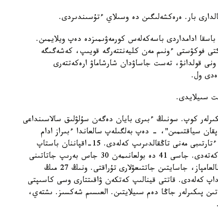
لدارى بار. ەرەكشەلىگىن دە وسىلاي ءتۇسىندىردى.
اسقا ادامداردى باسەكەلەس كورمەۋىمىزدە دەپ ويلايمىن.
كتى فوكۋستى ءونىم مەن كليەنتتەرگە قويىپ، كەشەگىگە
، ونى قولدانۋ، تەست جاساۋدان شارشاماۋ ارەكەتتەرى
ەدى ول.
ىت سىيلايدى.
رەكشە پىكىرلەر كوپ. سونىڭ ءبىرى بايان دەگەن سۇلۋلىق سالاسىنداعى
ان سياقتىمىن"، - دەپ بەلگىلەپ سالعاندا ءبىراز ادام
جازىلادى. سودان باستاپ بۇل سۇلۋ، ادەمى ايەلدىڭ ءتارتىبى مەنى تاڭقالدىرىپ كەلەدى. 15-اقپاننان باستاپ
قازىرگى ۋاقىتقا دەيىن اپتاسىنا 3/4 ليتر سورپا الىپ كەتەدى. جاسى 41 دە بولعانىمەن 30 جاس بەرىپ جاتاتىنى
دا وسى تاماقتانۋ رەجيمىنەن دەپ ويلايمىن. تاماققا تالعامپاز، جاسايتىن جاتتىعۋلارى تۇراقتى. ونىڭ 27 مىڭ
داپ كەلەدى. قاتتى قينالىپ كەتكەن ۋاقىتتارى وسى كاسىپتى
ىن پىكىرلەر جاڭا دەم سىيلايتىن. العىسىم شەكسىز. ىشتەي،