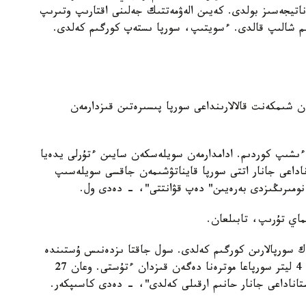
اتيجەسىز بولدى. كەيىن الەۋمەتتىك جەلىنى اقتارىپ وتىرىپ
ىم شالىپ قالدى. ءسويتىپ، سورپا ىستەپ كورگىم كەلدى.
ەن شىمكەنت قالالارىنداعى سورپا پىسىرەتىن قىزدارمەن
ءىشىپ كوردىم. ادامدارمەن سويلەسكەن سايىن ءتۇرلى يدەيا
ناداعى جانار اتتى سورپا قايناتۋشىمەن جاقسى سويلەسىپ
ءنومىرىڭىزدى بەرەيىن" دەپ قۋانتتى"، - دەدى ول.
ماي تۇرىپ، تابىلعان.
ەك سورپالارىن كورگىم كەلدى. سول جاقتا ىزدەنىس ۇستىندە
جۇرگەندە ەڭ ءبىرىنشى تاپسىرىس 22-جەلتوقساندا 4 ليتر سورپاعا موترەنا دەگەن قىزدان ءتۇستى. وعان 27
تاناداعى جانار حانىم ارقىلى كەلدى"، - دەدى كاسىپكەر.