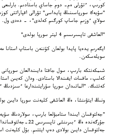
كورىپ، ءتۇرلى ەم- دوم جاساي باستادىم. بارلىعى ن
"سۇيەك سورپاسىنىڭ پايداسى" تۋرالى اقپاراتتى كوز
سولاي ءوزىم جاساپ كورگىم كەلدى"، - دەدى ول.
"العاشقى تاپسىرىسىم 4 ليتر سورپا بولدى"
ايگەرىم يدەيا پايدا بولعان كۇننەن باستاپ استانا م
سويلەسكەن.
شىمكەنتكە بارىپ، سول جاقتا دايىندالعان سورپانى 
كەلىپ، ماقسات ايقىندالا باستادى. ودان كەيىن استا
كەتتىك. "الماتىدان سورپا سۇرايتىندارعا ءسىزدىڭ 
ونىڭ ايتۋىنشا، ەڭ العاشقى كليەنت سورپا دايىن بول
"جەلتوقسان ايىندا ستامبۋلعا بارىپ، سولاردىڭ سۇي
جەلتوقسان دايىن بولادى دەپ ايتتىم. بۇل كليەنت اس