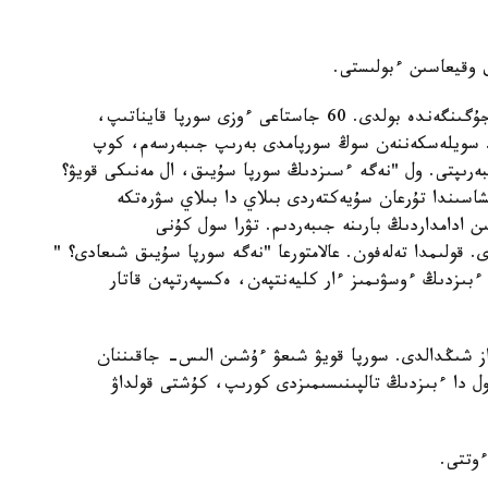
 وقيعاسىن ءبولىستى.
" قىزىقتاردىڭ ءبىرى ەڭ ءبىرىنشى اقىلى جارناماعا جۇگىنگەندە بولدى. 60 جاستاعى ءوزى سورپا قايناتىپ،
ك. سويلەسكەننەن سوڭ سورپامدى بەرىپ جىبەرسەم، كوپ
ىبەرىپتى. ول "نەگە ءسىزدىڭ سورپا سۇيىق، ال مەنىكى قويۋ؟
اسىندا تۇرعان سۇيەكتەردى بىلاي دا بىلاي سۋرەتكە
ادامداردىڭ بارىنە جىبەردىم. تۋرا سول كۇنى
دى. قولىمدا تەلەفون. عالامتورعا "نەگە سورپا سۇيىق شىعادى؟ "
ءبىزدىڭ ءوسۋىمىز ءار كليەنتپەن، ەكسپەرتپەن قاتار
راز شىڭدالدى. سورپا قويۋ شىعۋ ءۇشىن الىس- جاقىننان
ول دا ءبىزدىڭ تالپىنىسىمىزدى كورىپ، كۇشتى قولداۋ
ءوتتى.