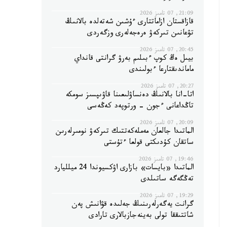
21:09, 07 تامىز 2026
قازاقستان ازاماتتارى ءۇشىن شەتەلدە بالانىڭ
تۋعانىن تىركەۋ ەرەجەلەرى وزگەردى
20:45, 07 تامىز 2026
بيىل ەڭ كوپ ءبىلىم بەرۋ گرانتى قانداي
ماماندىقتارعا ءبولىندى
20:27, 07 تامىز 2026
اتا-انا بالانىڭ دەنساۋلىعىنا قاۋىپسىز سومكە
تاڭداعانى ءجون - ورتوپەد كەڭەسى
20:09, 07 تامىز 2026
الماتىدا جالعان مەملەكەتتىك تىركەۋ نومىرلەرىن
ساتقان كۇدىكتى قولعا ءتۇستى
19:46, 07 تامىز 2026
الماتىدا «بايسات» بازارى اۋكسيوندا 24 ميلليارد
تەڭگەگە ساتىلدى
19:29, 07 تامىز 2026
گرانت يەگەرلەرىنىڭ جەلىدە قۋانىش پەن
شاتتىققا تولى بەينەجازبالارى تارادى