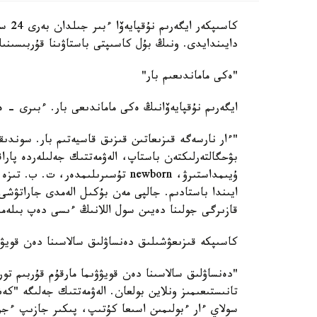
دايىندايدى. ونىڭ بۇل كاسىپتى باستاۋىنا قۇربىسىنى
"ەكى ماماندىعىم بار"
ايگەرىم نۇقپايەۆانىڭ ەكى ماماندىعى بار. ءبىرى - 
"ءار نارسەگە قىزىعاتىن قىزىق قاسيەتىم بار. سوندىقت
بۋحگالتەرلىكتەن باستاپ، الەۋمەتتىك جەلىلەردە پارا
ايىندا باستادىم. جالپى مەن بۇكىل الەمدى جاراتۋش
قازىرگى جولىنا دەيىن سول اللانىڭ ءىسى دەپ بىلە
كاسىپكە قىزىعۋشىلىق دەنساۋلىق سالاسىنا دەن قويۋد
"دەنساۋلىق سالاسىنا دەن قويۋۋىما مارقۇم قۇربىم 
تانىستىعىمىز ونلاين بولعان. الەۋمەتتىك جەلىگە "كە