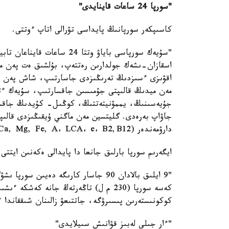
"سورپا 24 ساعات قاينايدى"
كاسىپكەر سورپانىڭ پايداسى تۋرالى اتاپ ءوتتى.
"سۇيەك سورپاسى باياۋ وتتا 4
اقۋىزى ءسىزدىڭ تەرىڭىزدى جاسارتىپ، شاش پەن تىر
جاۋاپ بەرەدى. گليتسين مەن ماگني ۇيقىڭىزدى قالىپق
دارۋمەندەر (Ca, Mg, Fe, A، LCA، e، B2,B12) بار"، - دەدى ول.
ايگەرىم سورپا بارلىق جانعا دا پايدالى ەكەنىن ايتتى.
"9 ايلىق بالادان 90 جاسار كارىگە دەيى
كەسە سورپا (230 م ل) تاڭەرتەڭ جانە كەش
كوكونىستەرىن پىسىرۋگە، جاتتىعۋ زالىنان شىققاندا 
"ءار جىلى لەبىز قۋانىش سىيلايدى"