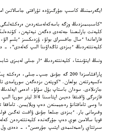
ايگەرىمنىڭ كاسىپ جۇرگىزۋدە تۇراقتى جاسالاتىن اما
"كاسىبىمىزدىڭ وزگە باسەكەلەستەردەن ەرەكشەلىگى ب
كليەنت بارلىعىنا جەتەدى دەگەن نيەتپەن، كۇندەلى
قاراعاندا ءسال جاقسىراق بولۋ، ۇزدىكسىز ءبلىم الۋ
كليەنتتەردىڭ ءبىزدى تاڭداۋىنا الىپ كەلەدى"، - د
ونىڭ ايتۋىنشا، كليەنتتەردىڭ ءار جىلى لەبىزى شاب
پاراقشامىزدا 200 گە جۋىق جىپ-جىلى، ە
ەكسپەرتتەن بولعان. "كوپتەن ىزدەگەن سورپامدى تاپق
وقىرمانى بار. ءبىزدى جىلعا جۋىق ۋاقىت تەگىن قول
قويا سالامىن عوي دەپ جۇرگەندە كليەنتتەردەن كەلەت
سىرتتاي راحمەتىمدى ايتىپ جۇرەمىن"، - دەدى ول.