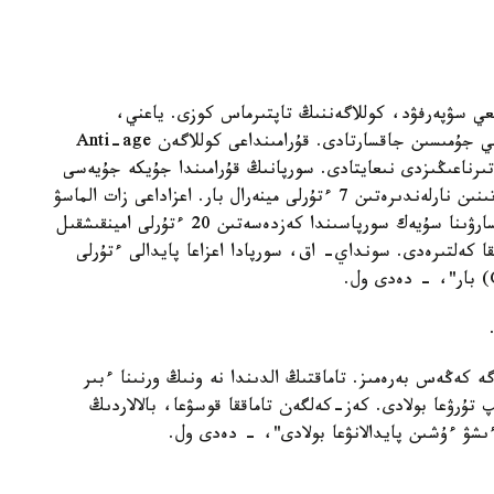
2 ساعات قايناعان تابيعي سۋپەرفۋد، كوللاگەننىڭ تاپتىرماس كوزى. ياعني،
اسقازان-ىشەك جولدارىن رەتتەپ، بۇلشىق ەت پەن مي جۇمىسىن جاقسارتادى. قۇرامىنداعى كوللاگەن Anti-age
ناعىڭىزدى نىعايتادى. سورپانىڭ قۇرامىندا جۇيكە جۇيەسى
مەن ميدىڭ قالىپتى جۇمىسىن جاقسارتىپ، سۇيەك ءتىنىن نارلەندىرەتىن 7 ءتۇرلى مينەرال بار. اعزاداعى زات الماسۋ
جۇيەسىنىڭ، يممۋنيتەتتىڭ، كوڭىل- كۇيدىڭ جاقسارۋىنا سۇيەك سورپاسىندا كەزدەسەتىن 20 ءتۇرلى امينقىشقىل
ا كەلتىرەدى. سونداي- اق، سورپادا اعزاعا پايدالى ءتۇرلى
ن سورپا ىشۋگە كەڭەس بەرەمىز. تاماقتىڭ الدىندا نە ونىڭ ورنىنا ءبىر
كە ءىشىپ تۇرۋعا بولادى. كەز-كەلگەن تاماققا قوسۋعا، بالالاردىڭ
ءىشۋ ءۇشىن پايدالانۋعا بولادى"، - دەدى ول.