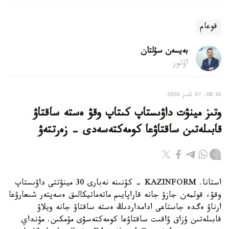
قوعام
بەيسەن سۇلتان
اۆتور
08:16, 07 تامىز 2026
وتىز مينۋت داۋىستاپ كىتاپ وقۋ ەستە ساقتاۋ
قابىلەتىن ساقتاۋعا كومەكتەسەدى - زەرتتەۋ
استانا. KAZINFORM - كۇنىنە نەبارى 30 مينۋتتى داۋىستاپ
وقۋ، قولمەن جازۋ جانە قاراپايىم ماتەماتيكالىق ەسەپتەر شىعارۋعا
ارناۋ ەگدە جاستاعى ادامداردىڭ ەستە ساقتاۋ جانە ويلاۋ
قابىلەتىن ۇزاق ۋاقىت ساقتاۋعا كومەكتەسۋى مۇمكىن. مۇنداي