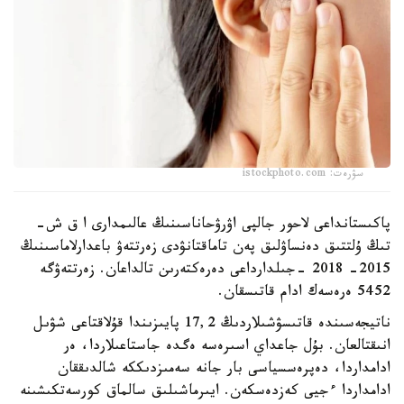
سۋرەت: istockphoto.com
پاكىستانداعى لاحور جالپى اۋرۋحاناسىنىڭ عالىمدارى ا ق ش-
تىڭ ۇلتتىق دەنساۋلىق پەن تاماقتانۋدى زەرتتەۋ باعدارلاماسىنىڭ
2015- 2018 -جىلدارداعى دەرەكتەرىن تالداعان. زەرتتەۋگە
5452 ەرەسەك ادام قاتىسقان.
ناتيجەسىندە قاتىسۋشىلاردىڭ 17,2 پايىزىندا قۇلاقتاعى شۋىل
انىقتالعان. بۇل جاعداي اسىرەسە ەگدە جاستاعىلاردا، ەر
ادامداردا، دەپرەسسياسى بار جانە سەمىزدىككە شالدىققان
ادامداردا ءجيى كەزدەسكەن. ايىرماشىلىق سالماق كورسەتكىشىنە