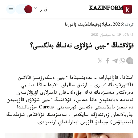
KAZINFORM
ق ز
ترەند:
2026-سايلاۋ
وقيعا
تاعايىنداۋ
اقوردا
07:45, 19 جەلتوقسان 2025
قۇلاقتىڭ ءجيى شۋلاۋى نەنىڭ بەلگىسى؟
استانا. قازاقپارات - مەديتسينادا ءجيى ەسكەرۋسىز قالاتىن
فاكتورلاردىڭ ءبىرى - ارتىق سالماق. الايدا جاڭا عىلىمي
دەرەكتەر سەمىزدىك تەك جۇرەك-قان تامىرلارى اۋرۋلارىمەن
نەمەسە ديابەتپەن عانا ەمەس، قۇلاقتىڭ ءجيى شۋلاۋى قاۋپىمەن
دە تىعىز بايلانىستى ەكەنىن كورسەتتى. Cureus جۋرنالىندا
جاريالانعان زەرتتەۋگە سايكەس، سەمىزدىك قۇلاقتاعى شۋىلدىڭ
(تيننيتۋس) جيىلەۋ قاۋپىن ايتارلىقتاي ارتتىرادى.