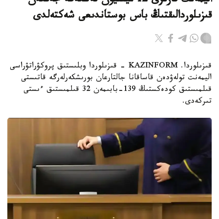
اليمەنت قارىزى 12 ميلليون تەڭگەگە جەتكەن
قىزىلوردالىقتىڭ باس بوستاندىعى شەكتەلدى
قىزىلوردا. KAZINFORM - قىزىلوردا وبلىستىق پروكۋراتۋراسى
اليمەنت تولەۋدەن قاساقانا جالتارعان بورىشكەرلەرگە قاتىستى
قىلمىستىق كودەكستىڭ 139-بابىمەن 32 قىلمىستىق ءىستى
تىركەدى.