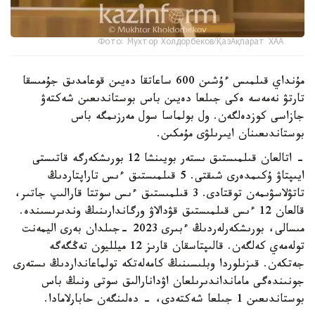
Фото: Мухтор Холдорбеков/ҚазАқпарат ХАА
مۇنداي قىلمىس ءۇشىن 600 ساعاتقا دەيىن قوعامدىق جۇمىسقا
تارتۋ نەمەسە ەكى جىلعا دەيىن باس بوستاندىعىن شەكتەۋ
جازاسى كوزدەلگەن. ول بولماسا سول مەرزىمگە باس
بوستاندىعىنان ايىرىلۋى مۇمكىن.
- اتالعان قىلمىستىق ىستەر بويىنشا 12 بورىشكەرگە قاتىستى
ايىپتاۋ ۇكىمدەرى شىقتى. 5 قىلمىستىق ءىس تاراپتاردىڭ
تاتۋلاسۋىمەن توقتادى. 3 قىلمىستىق ءىس سوتتا قارالىپ جاتىر،
قالعان 12 ءىس قىلمىستىق قۋدالاۋ ورگاندارىنىڭ وندىرىسىندە.
مىسالى، بورىشكەرلەردىڭ ءبىرى 2023 -جىلدان بەرى اليمەنت
تولەمەي كەلگەن. قالىپتاسقان قارىز 12 ميلليون تەڭگەگە
جەتكەن. قىزىلوردا وبلىسىنىڭ كامەلەتكە تولماعانداردىڭ ىستەرى
جونىندەگى مامانداندىرىلعان اۋدانارالىق سوتى ونىڭ باس
بوستاندىعىن 1 جىلعا شەكتەدى، - دەلىنگەن حابارلامادا.