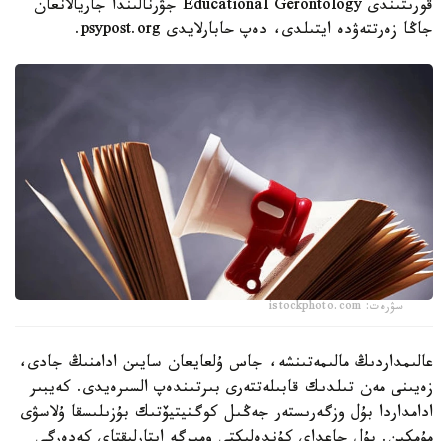
قورىتىندى Educational Gerontology جۋرنالىندا جاريالانعان
جاڭا زەرتتەۋدە ايتىلدى، دەپ حابارلايدى psypost.org.
سۋرەت: istockphoto.com
عالىمداردىڭ مالىمەتىنشە، جاس ۇلعايعان سايىن ادامنىڭ جادى،
زەيىنى مەن تىلدىك قابىلەتتەرى بىرتىندەپ السىرەيدى. كەيبىر
ادامداردا بۇل وزگەرىستەر جەڭىل كوگنيتيۆتىك بۇزىلىسقا ۇلاسۋى
مۇمكىن. بۇل جاعداي كۇندەلىكتى ومىرگە ايتارلىقتاي كەدەرگى