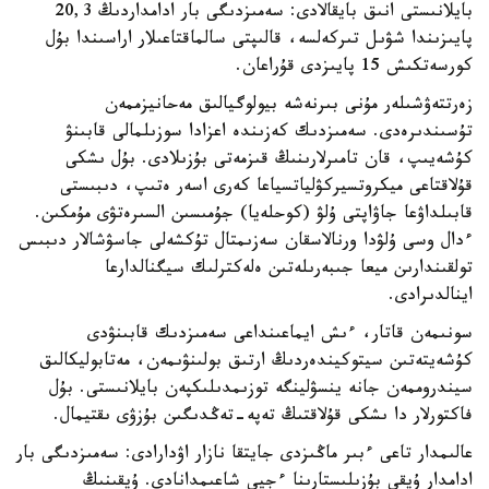
بايلانىستى انىق بايقالادى: سەمىزدىگى بار ادامداردىڭ 20,3
پايىزىندا شۋىل تىركەلسە، قالىپتى سالماقتاعىلار اراسىندا بۇل
كورسەتكىش 15 پايىزدى قۇراعان.
زەرتتەۋشىلەر مۇنى بىرنەشە بيولوگيالىق مەحانيزممەن
تۇسىندىرەدى. سەمىزدىك كەزىندە اعزادا سوزىلمالى قابىنۋ
كۇشەيىپ، قان تامىرلارىنىڭ قىزمەتى بۇزىلادى. بۇل ىشكى
قۇلاقتاعى ميكروتسيركۋلياتسياعا كەرى اسەر ەتىپ، دىبىستى
قابىلداۋعا جاۋاپتى ۇلۋ (كوحلەيا) جۇمىسىن السىرەتۋى مۇمكىن.
ءدال وسى ۇلۋدا ورنالاسقان سەزىمتال تۇكشەلى جاسۋشالار دىبىس
تولقىندارىن ميعا جىبەرىلەتىن ەلەكترلىك سيگنالدارعا
اينالدىرادى.
سونىمەن قاتار، ءىش ايماعىنداعى سەمىزدىك قابىنۋدى
كۇشەيتەتىن سيتوكيندەردىڭ ارتىق بولىنۋىمەن، مەتابوليكالىق
سيندروممەن جانە ينسۋلينگە توزىمدىلىكپەن بايلانىستى. بۇل
فاكتورلار دا ىشكى قۇلاقتىڭ تەپە-تەڭدىگىن بۇزۋى ىقتيمال.
عالىمدار تاعى ءبىر ماڭىزدى جايتقا نازار اۋدارادى: سەمىزدىگى بار
ادامدار ۇيقى بۇزىلىستارىنا ءجيى شاعىمدانادى. ۇيقىنىڭ