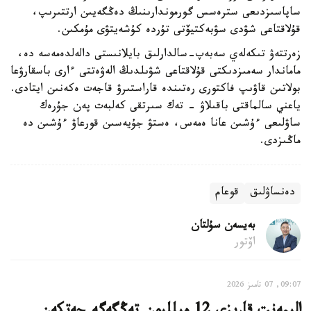
ساپاسىزدىعى سترەسس گورموندارىنىڭ دەڭگەيىن ارتتىرىپ،
قۇلاقتاعى شۋدى سۋبەكتيۆتى تۇردە كۇشەيتۋى مۇمكىن.
زەرتتەۋ تىكەلەي سەبەپ-سالدارلىق بايلانىستى دالەلدەمەسە دە،
ماماندار سەمىزدىكتى قۇلاقتاعى شۋىلدىڭ الەۋەتتى ءارى باسقارۋعا
بولاتىن قاۋىپ فاكتورى رەتىندە قاراستىرۋ قاجەت ەكەنىن ايتادى.
ياعني سالماقتى باقىلاۋ - تەك سىرتقى كەلبەت پەن جۇرەك
ساۋلىعى ءۇشىن عانا ەمەس، ەستۋ جۇيەسىن قورعاۋ ءۇشىن دە
ماڭىزدى.
دەنساۋلىق
قوعام
بەيسەن سۇلتان
اۆتور
09:07, 07 تامىز 2026