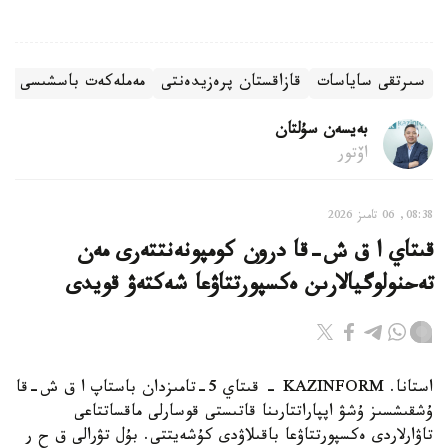
سىرتقى ساياسات
قازاقستان پرەزيدەنتى
مەملەكەت باسشىسى
ى
بەيسەن سۇلتان
اۆتور
08:38, 06 تامىز 2026
قىتاي ا ق ش-قا درون كومپونەنتتەرى مەن
تەحنولوگيالارىن ەكسپورتتاۋعا شەكتەۋ قويدى
استانا. KAZINFORM - قىتاي 5-تامىزدان باستاپ ا ق ش-قا
ۇشقىشسىز ۇشۋ اپپاراتتارىنا قاتىستى قوسارلى ماقساتتاعى
تاۋارلاردى ەكسپورتتاۋعا باقىلاۋدى كۇشەيتتى. بۇل تۋرالى ق ح ر