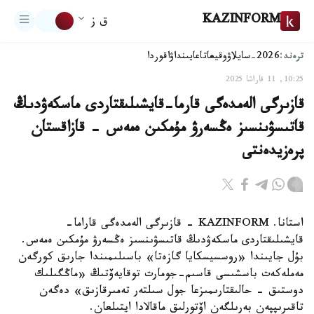
KAZINFORM
ق ز
ترەند:
2026-سايلاۋ
وقيعا
تاعايىنداۋ
اقوردا
10:25, 11 قاراشا 2025
قازىرگى الەمدەگى قارما-قايشىلىقتاردى ماسكەۋدىڭ
قاتىسۋىنسىز ەڭسەرۋ مۇمكىن ەمەس - قازاقستان
پرەزيدەنتى
استانا. KAZINFORM - قازىرگى الەمدەگى قاراما-
قايشىلىقتاردى ماسكەۋدىڭ قاتىسۋىنسىز ەڭسەرۋ مۇمكىن ەمەس.
بۇل جايىندا «روسسيسكايا گازەتا» باسىلىمىندا جارىق كورگەن
مەملەكەت باسشىسى قاسىم-جومارت توقايەۆتىڭ «ماڭگىلىك
دوستىق - حالىقتارىمىزعا جول سىلتەر تەمىرقازىق» دەگەن
تاقىرىپپەن بەرىلگەن اۆتورلىق ماقالادا ايتىلعان.