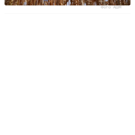
Фото: АШМ
- ءوندىرىس پەن قايتا وڭدەۋ كولەمىنىڭ ءوسۋى ەكسپورتتى
كەزەڭ-كەزەڭىمەن ۇلعايتۋعا مۇمكىندىك بەرۋدە. 2025
-جىلدىڭ قورىتىندىسى بويىنشا اگروونەركاسىپتىك كەشەن
ونىمدەرىنىڭ ەكسپورتى %37 عا ءوسىپ، 7 ميلليارد ا ق ش
دوللارىنا جەتتى. ونىڭ جارتىسىنان استامىن قايتا وڭدەلگەن
ءونىم قۇرايدى. وڭ ديناميكا وسى جىلى دا ساقتالۋدا، بۇل رەتتە
اوك ونىمدەرىنىڭ سىرتقى ساۋداسى العاش رەت شامامەن 500
ميلليون ا ق ش دوللارى كولەمىندە وڭ ساۋدا سالدوسىن
قالىپتاستىردى، - دەدى ا. سۇلتانوۆ.
ونىڭ ايتۋىنشا، فيتوسانيتاريالىق قىزمەت جۇمىسىنىڭ ماڭىزدى
ناتيجەلەرىنىڭ ءبىرى - قىتايعا جەمدىك ۇن ەكسپورتىن كەڭەيتۋ
بولدى. قويىلاتىن تالاپتار مەن ءونىمدى وتكىزۋ تەتىگىنىڭ
كەلىسىلۋى ءتورتىنشى جانە بەسىنشى سىنىپتاعى استىقتى قايتا
وڭدەۋگە ءارى وعان تۇراقتى ەكسپورتتىق سۇرانىس
قالىپتاستىرۋعا مۇمكىندىك بەردى. ناتيجەسىندە جەمدىك ۇن