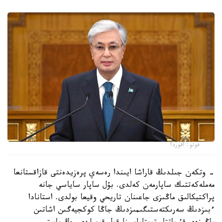
فوتو: اقوردا
- وتكەن جىلدىڭ قاراشا ايىندا رەسەي پرەزيدەنتى قازاقستانعا
مەملەكەتتىك ساپارمەن كەلدى. بۇل ساپار ساياسي جانە
پراكتيكالىق ماڭىزى جاعىنان تاريحي وقيعا بولدى. استانادا
ءبىزدىڭ سەرىكتەستىگىمىزدىڭ جاڭا كوكجيەگىن اشاتىن