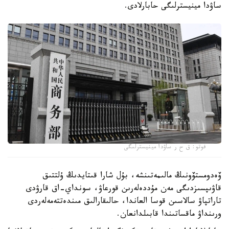
ساۋدا مينيسترلىگى حابارلادى.
فوتو: ق ح ر ساۋدا مينيسترلىگى
ۆەدومستۆونىڭ مالىمەتىنشە، بۇل شارا قىتايدىڭ ۇلتتىق
قاۋىپسىزدىگى مەن مۇددەلەرىن قورعاۋ، سونداي-اق قارۋدى
تاراتپاۋ سالاسىن قوسا العاندا، حالىقارالىق مىندەتتەمەلەردى
ورىنداۋ ماقساتىندا قابىلدانعان.