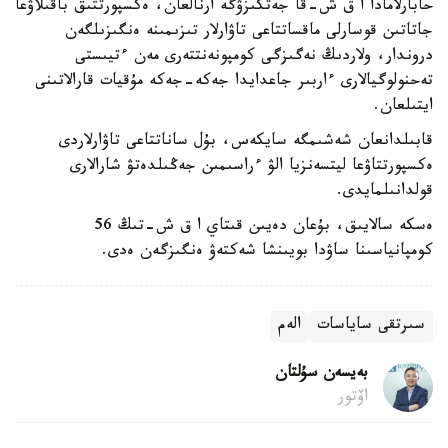
حابارلامادا ا ق ش-قا جەتكىزۋگە ارنالعان، ەكسپورتتىق باقىلاۋعا
جاتاتىن قوسارلى ماقساتتاعى تاۋارلار تىزىمىنە ەنگىزىلگەن
دروندار، ولاردىڭ نەگىزگى كومپونەنتتەرى مەن ءتيىستى
تەحنولوگيالارى ءاربىر جاعدايدا جەكە-جەكە مۇقيات قارالاتىنى
ايتىلعان.
قابىلدانعان شەشىمگە سايكەس، بۇل ساناتتاعى تاۋارلاردى
ەكسپورتتاۋعا ليتسەنزيا الۋ ءراسىمىن جەڭىلدەتۋ شارالارى
قولدانىلمايدى.
ەسكە سالايىق، بۇعان دەيىن قىتاي ا ق ش-تىڭ 56
كومپانياسىنا ساۋدا بويىنشا شەكتەۋ ەنگىزگەن ەدى.
سىرتقى ساياسات
الەم
بەيسەن سۇلتان
اۆتور