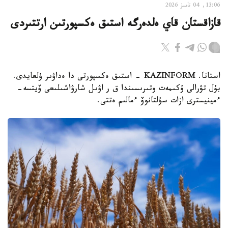
13:06, 04 تامىز 2026
قازاقستان قاي ەلدەرگە استىق ەكسپورتىن ارتتىردى
استانا. KAZINFORM - استىق ەكسپورتى دا ەداۋىر ۇلعايدى.
بۇل تۋرالى ۇكىمەت وتىرىسىندا ق ر اۋىل شارۋاشىلىعى ۆيتسە-
ءمينيسترى ازات سۇلتانوۆ ءمالىم ەتتى.