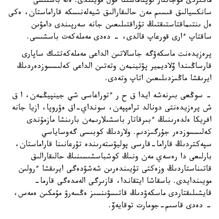
ماڭىزدى قۇجاتتار توپتاماسىنا قول قويىلدى. ەڭ باستىسى
سانكسيالىق قىسىم مەن حالىقارالىق شيەلەنىسكە قاراماستان، ەكى
ەل ىنتىماقتاستىقتىڭ تۇراقتىلىعىن جانە سەرپىندى دامۋىن
ساقتاپ ءارى قورعاپ قالدى، - دەدى مەملەكەت باسشىسى.
پرەزيدەنت ماسكەۋگە جاسالاتىن الداعى مەملەكەتتىك ساپارى
قارساڭىندا ۆلاديمير پۋتينمەن وتەتىن الداعى كەلىسسوزدەردىڭ
ايرىقشا ماڭىزدىلىعىن اتاپ وتەدى.
- سوڭعى بىرنەشە ايدا ق ح ر ءتوراعاسى شي جينپيڭمەن، ا ق
ش پرەزيدەنتى دونالد ترامپپەن، سونداي-اق ەۋروپا، ازيا جانە
افريكا ەلدەرىنىڭ ءبىرقاتار باسشىلارىمەن بارىنشا مازمۇندى
كەلىسسوزدەر جۇرگىزدىم. ولاردىڭ كوبىسى گەوساياسي
سپەكتردىڭ قاراما-قارسى پوليۋستەرىندە تۇرعانىنا قاراماستان،
بارلىعى دا رەسەي مەن ونىڭ كوشباسشىسىنىڭ حالىقارالىق
قاتىناستاردىڭ وزەكتى تۇيىندەرىن شەشۋدەگى ايرىقشا ءرولىن
مويىندايدى. باسقاشا ايتقاندا، قازىرگى الەمدەگى قارما-
قايشىلىقتاردى ماسكەۋدىڭ قاتىسۋىنسىز ەڭسەرۋ مۇمكىن ەمەس،
- دەدى قاسىم-جومارت توقايەۆ.