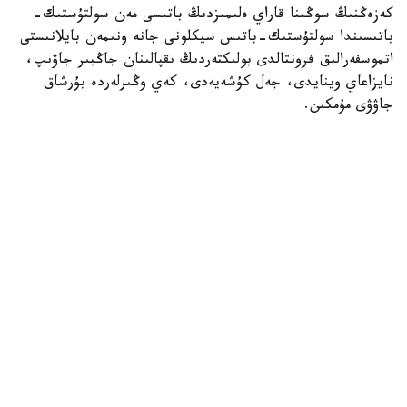
كەزەڭنىڭ سوڭىنا قاراي ەلىمىزدىڭ باتىسى مەن سولتۇستىك-
باتىسىندا سولتۇستىك-باتىس سيكلونى جانە ونىمەن بايلانىستى
اتموسفەرالىق فرونتالدى بولىكتەردىڭ ىقپالىنان جاڭبىر جاۋىپ،
نايزاعاي وينايدى، جەل كۇشەيەدى، كەي وڭىرلەردە بۇرشاق
جاۋۋى مۇمكىن.
رەسپۋبليكانىڭ شىعىسىندا كەزەڭنىڭ باسىندا، سونداي-اق
وڭتۇستىك جانە وڭتۇستىك-شىعىستىڭ تاۋلى اۋداندارىندا
بارلىق كۇندەرى وڭتۇستىك سيكلوننىڭ اسەرىنەن جاڭبىر
جاۋىپ، نايزاعاي كۇتىلەدى.
بارلىق ءوڭىر تۇرعىندارىن اپتاپ ىستىقتىڭ كەزەكتى تولقىنى
كۇتىپ تۇر. يران اۋماعىنان كەلەتىن جىلى اۋا ماسسالارىنىڭ
اسەرىنەن ەلىمىزدىڭ سولتۇستىگى مەن شىعىسىندا اۋا
تەمپەراتۋراسى 35- 39 گرادۋسقا دەيىن، وڭتۇستىگىندە 35- 41
گرادۋسقا دەيىن، ال باتىسى مەن ورتالىعىندا 36- 41 گرادۋسقا
دەيىن كوتەرىلىپ، وتە قاتتى ىستىق بولادى.
ايتا كەتەلىك بۇگىن ەلىمىزدىڭ باسىم بولىگىندە اۋا رايى
جاۋىن-شاشىنسىز بولادى.