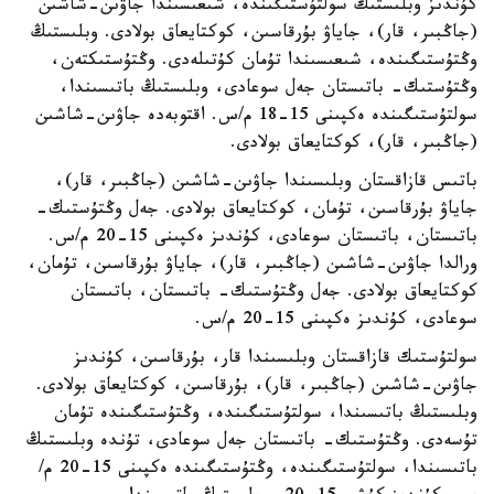
كۇندىز وبلىستىڭ سولتۇستىگىندە، شىعىسىندا جاۋىن-شاشىن
(جاڭبىر، قار)، جاياۋ بۇرقاسىن، كوكتايعاق بولادى. وبلىستىڭ
وڭتۇستىگىندە، شىعىسىندا تۇمان كۇتىلەدى. وڭتۇستىكتەن،
وڭتۇستىك- باتىستان جەل سوعادى، وبلىستىڭ باتىسىندا،
سولتۇستىگىندە ەكپىنى 15-18 م/س. اقتوبەدە جاۋىن-شاشىن
(جاڭبىر، قار)، كوكتايعاق بولادى.
باتىس قازاقستان وبلىسىندا جاۋىن-شاشىن (جاڭبىر، قار)،
جاياۋ بۇرقاسىن، تۇمان، كوكتايعاق بولادى. جەل وڭتۇستىك-
باتىستان، باتىستان سوعادى، كۇندىز ەكپىنى 15-20 م/س.
ورالدا جاۋىن-شاشىن (جاڭبىر، قار)، جاياۋ بۇرقاسىن، تۇمان،
كوكتايعاق بولادى. جەل وڭتۇستىك- باتىستان، باتىستان
سوعادى، كۇندىز ەكپىنى 15-20 م/س.
سولتۇستىك قازاقستان وبلىسىندا قار، بۇرقاسىن، كۇندىز
جاۋىن-شاشىن (جاڭبىر، قار)، بۇرقاسىن، كوكتايعاق بولادى.
وبلىستىڭ باتىسىندا، سولتۇستىگىندە، وڭتۇستىگىندە تۇمان
تۇسەدى. وڭتۇستىك- باتىستان جەل سوعادى، تۇندە وبلىستىڭ
باتىسىندا، سولتۇستىگىندە، وڭتۇستىگىندە ەكپىنى 15-20 م/