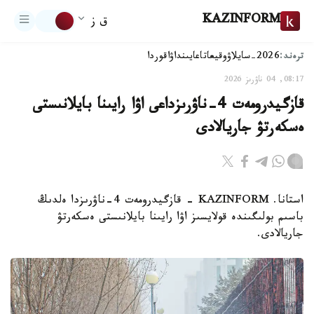
KAZINFORM
ق ز
ترەند:
2026-سايلاۋ
وقيعا
تاعايىنداۋ
اقوردا
08:17, 04 ناۋرىز 2026
قازگيدرومەت 4-ناۋرىزداعى اۋا رايىنا بايلانىستى
ەسكەرتۋ جاريالادى
استانا. KAZINFORM - قازگيدرومەت 4-ناۋرىزدا ەلدىڭ
باسىم بولىگىندە قولايسىز اۋا رايىنا بايلانىستى ەسكەرتۋ
جاريالادى.