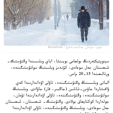
فوتو: سولتان جەكسەنبەكوۆ / Kazinform
سينوپتيكتەردىڭ بولجامى بويىنشا، اباي وبلىسىندا وڭتۇستىك-
شىعىستان جەل سوعادى، كۇندىز وبلىستىڭ سولتۇستىگىندە،
ورتالىعىندا 15-20 م/س.
الماتى وبلىسىنىڭ وڭتۇستىگىندە، تاۋلى اۋداندارىندا كەي
ۋاقىتتاردا جاۋىن-شاشىن (جاڭبىر، قار) جاۋادى. وبلىستىڭ
سولتۇستىگىندە، وڭتۇستىگىندە، تاۋلى اۋداندارىندا تۇمان،
جولداردا كوكتايعاق بولادى. وڭتۇستىك- شىعىستان، شىعىستان
جەل سوعادى، وبلىستىڭ وڭتۇستىگىندە، تاۋلى اۋداندارىندا