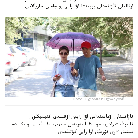
ارنالعان قازاقستان بويىنشا اۋا رايى بولجامىن جاريالادى.
Фото: Нұрболат Нұржаубай
قازاقستان اۋماعىنداعى اۋا رايىن اۋقىمدى انتيسيكلون
قالىپتاستىرادى. سونىڭ اسەرىنەن ەلىمىزدىڭ باسىم بولىگىندە
ىستىق ءارى قۇرعاق اۋا رايى كۇتىلەدى.