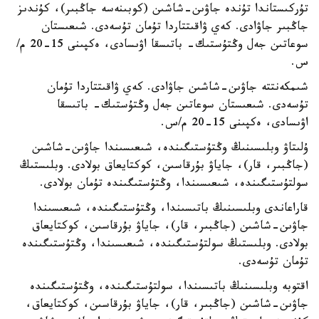
تۇركىستاندا تۇندە جاۋىن-شاشىن (كوبىنەسە جاڭبىر)، كۇندىز
جاڭبىر جاۋادى. كەي ۋاقىتتاردا تۇمان تۇسەدى. شىعىستان
سوعاتىن جەل وڭتۇستىك- باتىسقا اۋىسادى، ەكپىنى 15-20 م/
س.
شىمكەنتتە جاۋىن-شاشىن جاۋادى. كەي ۋاقىتتاردا تۇمان
تۇسەدى. شىعىستان سوعاتىن جەل وڭتۇستىك- باتىسقا
اۋىسادى، ەكپىنى 15-20 م/س.
ۇلىتاۋ وبلىسىنىڭ وڭتۇستىگىندە، شىعىسىندا جاۋىن-شاشىن
(جاڭبىر، قار)، جاياۋ بۇرقاسىن، كوكتايعاق بولادى. وبلىستىڭ
سولتۇستىگىندە، شىعىسىندا، وڭتۇستىگىندە تۇمان بولادى.
قاراعاندى وبلىسىنىڭ باتىسىندا، وڭتۇستىگىندە، شىعىسىندا
جاۋىن-شاشىن (جاڭبىر، قار)، جاياۋ بۇرقاسىن، كوكتايعاق
بولادى. وبلىستىڭ سولتۇستىگىندە، شىعىسىندا، وڭتۇستىگىندە
تۇمان تۇسەدى.
اقتوبە وبلىسىنىڭ باتىسىندا، سولتۇستىگىندە، وڭتۇستىگىندە
جاۋىن-شاشىن (جاڭبىر، قار)، جاياۋ بۇرقاسىن، كوكتايعاق،