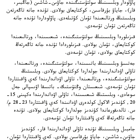
پاۆلودار وبلىسىنىڭ سولتۇستىگىندە جاۋىن-شاشىن (جاڭبىر،
قار)، جاياۋ بۇرقاسىن، كوكتايعاق بولادى. تۇندە جانە تاڭەرتەن
وبلىستىڭ ورتالىعىندا تۇمان كۇتىلەدى. پاۆلوداردا تۇندە جانە
تاڭەرتەن تۇمان تۇسەدى.
قىزىلوردا وبلىسىنىڭ سولتۇستىگىندە، شىعىسىندا، ورتالىعىندا
كوكتايعاق، تۇمان بولادى. قىزىلوردادا تۇندە جانە تاڭەرتەڭ
كوكتايعاق بولادى، تۇمان تۇسەدى.
جەتىسۋ وبلىسىنىڭ باتىسىندا، سولتۇستىگىندە، ورتالىعىندا،
تاۋلى اۋداندارىندا جولداردا كوكتايعاق بولادى. وبلىستىڭ
سولتۇستىگىندە، ورتالىعىندا، تاۋلى اۋداندارىندا كەي ۋاقىتتاردا
تۇمان تۇسەدى. شىعىستان وڭتۇستىك- باتىسقا اۋىسپالى جەل
سوعادى، وبلىستىڭ شىعىسىندا، تاۋلى اۋداندارىندا ەكپىنى 15-
20, كۇندىز الاكول كولدەرى اۋدانىندا كەي ۋاقىتتاردا 23-28 م/
س. تالدىقورعاندا كۇندىز جولداردا كوكتايعاق بولادى. تۇندە
جانە تاڭەرتەڭ كەي ۋاقىتتاردا تۇمان تۇسەدى.
جامبىل وبلىسىنىڭ تۇندە تاۋلى اۋداندارىندا قار، كۇندىز
جاۋىن-شاشىن، جاياۋ بۇرقاسىن بولادى. كەي ۋاقىتتاردا تۇمان،