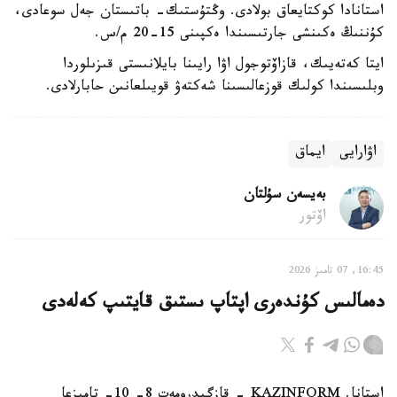
استانادا كوكتايعاق بولادى. وڭتۇستىك- باتىستان جەل سوعادى،
كۇننىڭ ەكىنشى جارتىسىندا ەكپىنى 15-20 م/س.
ايتا كەتەيىك، قازاۆتوجول اۋا رايىنا بايلانىستى قىزىلوردا
وبلىسىندا كولىك قوزعالىسىنا شەكتەۋ قويىلعانىن حابارلادى.
اۋارايى
ايماق
بەيسەن سۇلتان
اۆتور
16:45, 07 تامىز 2026
دەمالىس كۇندەرى اپتاپ ىستىق قايتىپ كەلەدى
استانا. KAZINFORM - قازگيدرومەت 8- 10- تامىزعا