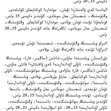
ەكپىنى 15-20 م/س.
الماتىدا كەي ۋاقىتتاردا تۇمان، جولداردا كوكتايعاق كۇتىلەدى.
وڭتۇستىك- شىعىستان جەل سوعادى، كۇندىز ەكپىنى 15 م/س.
قونايەۆتا تۇندە تۇمان بولادى. جولداردا كوكتايعاق. وڭتۇستىك-
شىعىستان جەل سوعادى، تاڭەرتەڭ جانە كۇندىز ەكپىنى 15-20
م/س.
اتىراۋ وبلىسىنىڭ وڭتۇستىگىندە، شىعىسىندا تۇمان تۇسەدى.
اتىراۋدا تۇندە جانە تاڭەرتەڭ تۇمان بولادى.
تۇركىستان وبلىسىندا جاۋىن-شاشىن (جاڭبىر، قار)، وبلىستىڭ
وڭتۇستىگىندە، تاۋلى اۋداندارىندا كەي ۋاقىتتاردا قاتتى جاۋىن-
شاشىن (جاڭبىر، قار) جاۋادى. وبلىستىڭ سولتۇستىگىندە، تاۋلى
اۋداندارىندا كوكتايعاق، جاياۋ بۇرقاسىن بولادى. وبلىستىڭ
باتىسىندا، سولتۇستىگىندە، وڭتۇستىگىندە، تاۋلى اۋداندارىندا
تۇمان تۇسەدى. شىعىستان سوعاتىن جەل وڭتۇستىك- باتىسقا
اۋىسادى، تۇندە وبلىستىڭ تاۋلى اۋداندارىندا 15-20 م/س،
كۇندىز وبلىستىڭ سولتۇستىگىندە، باتىسىندا، وڭتۇستىگىندە،
تاۋلى اۋداندارىندا 15-20، تاۋ اسۋلارىندا ەكپىنى 23-28 م/س.