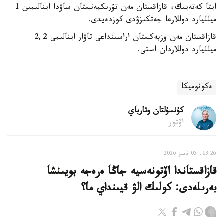
ايتا كەتەيىك، قازاقستان مەن تۇرىكمەنستان ساۋدا اينالىمىن 1
ميلليارد دوللارعا جەتكىزۋدى كوزدەيدى.
قازاقستان مەن وزبەكستان اراسىنداعى تاۋار اينالىمى 2,2
ميلليارد دوللاردان استى.
ەكونوميكا
كۇنسۇلتان وتارباي
اۆتور
13:26, 05 تامىز 2026
قازاقستاندا اۆتونەسيە جاڭا ەرەجە بويىنشا
بەرىلەدى: كولىك الۋ قيىنداي ما؟