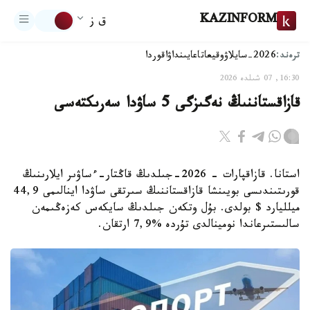
KAZINFORM
ق ز
ترەند:
2026-سايلاۋ
وقيعا
تاعايىنداۋ
اقوردا
16:30, 07 شىلدە 2026
قازاقستاننىڭ نەگىزگى 5 ساۋدا سەرىكتەسى
استانا. قازاقپارات - 2026-جىلدىڭ قاڭتار-ءساۋىر ايلارىنىڭ
قورىتىندىسى بويىنشا قازاقستاننىڭ سىرتقى ساۋدا اينالىمى 44,9
ميلليارد $ بولدى. بۇل وتكەن جىلدىڭ سايكەس كەزەڭىمەن
سالىستىرعاندا نومينالدى تۇردە %7,9 ارتقان.