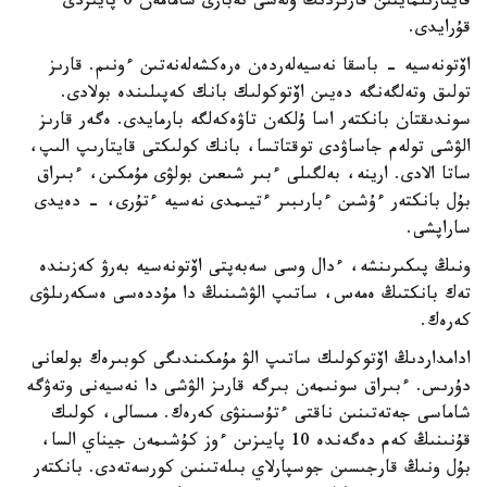
قايتارىلمايتىن قارىزدىڭ ۇلەسى نەبارى شامامەن 6 پايىزدى
قۇرايدى.
اۆتونەسيە - باسقا نەسيەلەردەن ەرەكشەلەنەتىن ءونىم. قارىز
تولىق وتەلگەنگە دەيىن اۆتوكولىك بانك كەپىلىندە بولادى.
سوندىقتان بانكتەر اسا ۇلكەن تاۋەكەلگە بارمايدى. ەگەر قارىز
الۋشى تولەم جاساۋدى توقتاتسا، بانك كولىكتى قايتارىپ الىپ،
ساتا الادى. ارينە، بەلگىلى ءبىر شىعىن بولۋى مۇمكىن، ءبىراق
بۇل بانكتەر ءۇشىن ءبارىبىر ءتيىمدى نەسيە ءتۇرى، - دەيدى
ساراپشى.
ونىڭ پىكىرىنشە، ءدال وسى سەبەپتى اۆتونەسيە بەرۋ كەزىندە
تەك بانكتىڭ ەمەس، ساتىپ الۋشىنىڭ دا مۇددەسى ەسكەرىلۋى
كەرەك.
ادامداردىڭ اۆتوكولىك ساتىپ الۋ مۇمكىندىگى كوبىرەك بولعانى
دۇرىس. ءبىراق سونىمەن بىرگە قارىز الۋشى دا نەسيەنى وتەۋگە
شاماسى جەتەتىنىن ناقتى ءتۇسىنۋى كەرەك. مىسالى، كولىك
قۇنىنىڭ كەم دەگەندە 10 پايىزىن ءوز كۇشىمەن جيناي السا،
بۇل ونىڭ قارجىسىن جوسپارلاي بىلەتىنىن كورسەتەدى. بانكتەر