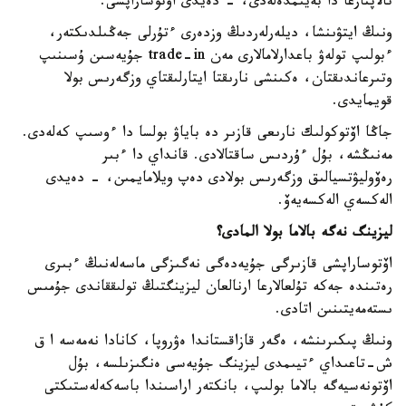
تالاپتارعا دا بەيىمدەلەدى، - دەيدى اۆتوساراپشى.
ونىڭ ايتۋىنشا، ديلەرلەردىڭ وزدەرى ءتۇرلى جەڭىلدىكتەر،
ءبولىپ تولەۋ باعدارلامالارى مەن trade-in جۇيەسىن ۇسىنىپ
وتىرعاندىقتان، ەكىنشى نارىقتا ايتارلىقتاي وزگەرىس بولا
قويمايدى.
جاڭا اۆتوكولىك نارىعى قازىر دە باياۋ بولسا دا ءوسىپ كەلەدى.
مەنىڭشە، بۇل ءۇردىس ساقتالادى. قانداي دا ءبىر
رەۆوليۋتسيالىق وزگەرىس بولادى دەپ ويلامايمىن، - دەيدى
الەكسەي الەكسەيەۆ.
ليزينگ نەگە بالاما بولا المادى؟
اۆتوساراپشى قازىرگى جۇيەدەگى نەگىزگى ماسەلەنىڭ ءبىرى
رەتىندە جەكە تۇلعالارعا ارنالعان ليزينگتىڭ تولىققاندى جۇمىس
ىستەمەيتىنىن اتادى.
ونىڭ پىكىرىنشە، ەگەر قازاقستاندا ەۋروپا، كانادا نەمەسە ا ق
ش-تاعىداي ءتيىمدى ليزينگ جۇيەسى ەنگىزىلسە، بۇل
اۆتونەسيەگە بالاما بولىپ، بانكتەر اراسىندا باسەكەلەستىكتى