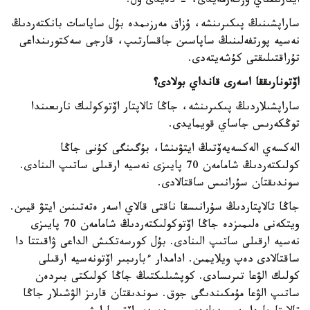
ايتارلىقتاي وزگەرمەيدى، - دەيدى ول.
ساراپشىنىڭ پىكىرىنشە، ۇزاق مەرزىمدە بۇل ساياسات بانكتەردىڭ
نەسيە پورتفەلىنىڭ ساپاسىن جاقسارتىپ، قارجى سەكتورىنداعى
تۇراقتىلىقتى كۇشەيتەدى.
اۆتونارىققا اسەرى قانداي بولادى؟
ساراپشىلاردىڭ پىكىرىنشە، جاڭا تالاپتار اۆتوكولىك نارىعىندا
توڭكەرىس جاساي قويمايدى.
الەكسەي الەكسەيەۆتىڭ ايتۋىنشا، بۇگىنگى كۇنى جاڭا
كولىكتەردىڭ شامامەن 70 پايىزى نەسيە ارقىلى ساتىپ الىنادى.
سوندىقتان سۇرانىس ساقتالادى.
جاڭا تالاپتاردىڭ سۇرانىسقا ناقتى قالاي اسەر ەتەتىنىن ايتۋ قيىن.
ويتكەنى ەلىمىزدە جاڭا اۆتوكولىكتەردىڭ شامامەن 70 پايىزى
نەسيە ارقىلى ساتىپ الىنادى. بۇل كورسەتكىش الداعى ۋاقىتتا دا
ساقتالادى دەپ ويلايمىن. ادامدار ءبارىبىر اۆتونەسيە ارقىلى
كولىك الۋعا تىرىسادى. كوپشىلىكتىڭ جاڭا كولىكتى بىردەن
ساتىپ الۋعا مۇمكىندىگى جوق. سوندىقتان قارىز الۋشىلار جاڭا