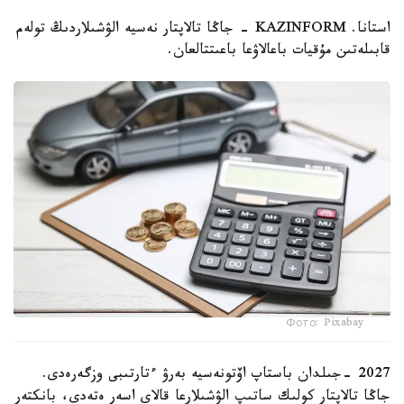
استانا. KAZINFORM - جاڭا تالاپتار نەسيە الۋشىلاردىڭ تولەم
قابىلەتىن مۇقيات باعالاۋعا باعىتتالعان.
Фото: Pixabay
2027 -جىلدان باستاپ اۆتونەسيە بەرۋ ءتارتىبى وزگەرەدى.
جاڭا تالاپتار كولىك ساتىپ الۋشىلارعا قالاي اسەر ەتەدى، بانكتەر