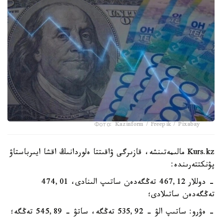
Фото: Kazinform / Freepik / Pixabay
Kurs.kz مالىمەتىنشە، قازىرگى ۋاقىتتا ەلوردانىڭ اقشا ايىرباستاۋ
پۋنكتتەرىندە:
- دوللار 467,12 تەڭگەدەن ساتىپ الىنادى، 474,01
تەڭگەدەن ساتىلادى؛
- ەۋرو: ساتىپ الۋ - 535,92 تەڭگە، ساتۋ - 545,89 تەڭگە؛