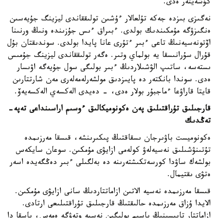
كۇشەيتەر ەدى.
نەگىزى بىزدە جەكە تۇلعالار ءۇشىن تولىققاندى ليزينگ جۇيەسىن
ەنگىزۋگە مۇمكىندىك بولدى. ءبىراق ءىس جۇزىندە ونىڭ ورنىنا
اۆتونەسيەنىڭ تاعى ءبىر ءتۇرى عانا پايدا بولدى. سوندىقتان بۇل
قۇرال سۇرانىسقا يە بولماي وتىر. ەگەر تولىققاندى ليزينگ جۇمىس
ىستەسە، ساتىپ الۋشىلاردىڭ ءبىر بولىگى سول جۇيەگە اۋىسار
ەدى. سوندا بانكتەر دە پايىزدىق مولشەرلەمەلەرى مەن شارتتارىن
قايتا قاراۋعا ءماجبۇر بولار ەدى، - دەيدى الەكسەي الەكسەيەۆ.
قارجىلىق تۇراقتىلىق پەن ەكونوميكالىق ءوسىم اراسىنداعى تەپە-
تەڭدىك
ەكونوميست باۋىرجان ىسقاقتىڭ پىكىرىنشە، قىسقا مەرزىمدە
تۇتىنۋشىلىق نەسيەلەۋ كولەمى ازايۋى مۇمكىن. سوعان سايكەس
بولشەك ساۋدا كورسەتكىشتەرىنە دە بەلگىلى ءبىر دەڭگەيدە اسەر
ەتۋى ىقتيمال.
قىسقا مەرزىمدە نەسيە الاتىن ازاماتتاردىڭ سانى ازايۋى مۇمكىن.
الايدا ۇزاق مەرزىمدە حالىقتىڭ قارجىلىق تۇراقتىلىعى ارتادى.
ازاماتتار تابىسىنىڭ باسىم بولىگىن نەسيە وتەۋگە ەمەس، باسقا دا