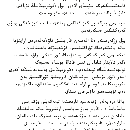
قاجەتتىلىكتەرگە جۇمساي الادى. بۇل ەكونوميكانىڭ تۇراقتى
دامۋىنا وڭ اسەر ەتەدى، - دەيدى ەكونوميست.
سونىمەن بىرگە ول كەز كەلگەن رەتتەۋدىڭ دە ءوز شەگى بولۋى
كەرەكتىگىن ەسكەرتەدى.
بۇل وزگەرىستەر ەڭ الدىمەن قارجىلىق تاۋەكەلدەردى ازايتۋعا
جانە بانكتەردىڭ تۇراقتىلىعىن كۇشەيتۋگە باعىتتالعان.
دەگەنمەن كەز كەلگەن رەتتەۋدىڭ ءوز شەگى بولۋى قاجەت.
ەگەر تالاپتار شامادان تىس قاتاڭ بولسا، نەسيەگە
قولجەتىمدىلىك تومەندەپ، ەكونوميكالىق بەلسەندىلىككە كەرى
اسەر ەتۋى مۇمكىن. سوندىقتان قارجىلىق تۇراقتىلىق پەن
ەكونوميكالىق ءوسىم اراسىندا تەڭگەرىم ساقتالۋى ماڭىزدى، -
دەپ تۇيىندەدى باۋىرجان ىسقاق.
جاڭا ەرەجەلەر اۆتونەسيە نارىعىندا تۇبەگەيلى وزگەرىس
جاساماسا دا، قارىز بەرۋ ساپاسىن ارتتىرۋعا جانە حالىقتىڭ
شامادان تىس نەسيە جۇكتەمەسىن تومەندەتۋگە باعىتتالعان.
ساراپشىلاردىڭ پىكىرىنشە، باستى مىندەت - قارجىلىق