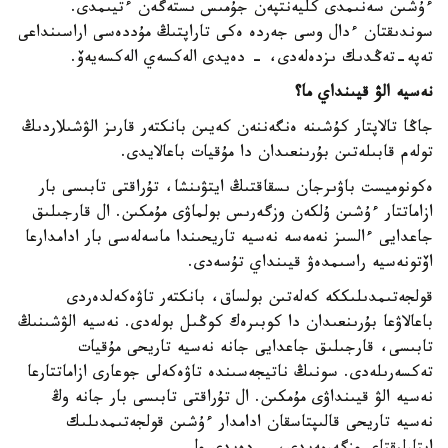
ءۇشىن سەنىمدى كليەنتپەن جۇمىس ىستەگەن ءتيىمدى.
سوندىقتان ءدال وسى جەردە ەكى تاراپتىڭ مۇددەسى اراسىنداعى
تەپە-تەڭدىك ىزدەلەدى، - دەيدى الەكسەي الەكسەيەۆ.
نەسيە الۋ قيىنداي ما؟
جاڭا تالاپتار كۇشىنە ەنگەننەن كەيىن بانكتەر قارىز الۋشىلاردىڭ
تولەم قابىلەتىن بۇرىنعىدان دا مۇقيات باعالايدى.
ەكونوميست باۋىرجان ىسقاقتىڭ ايتۋىنشا، تۇراقتى تابىسى بار
ازاماتتار ءۇشىن ۇلكەن وزگەرىس بولماۋى مۇمكىن. ال قارجىلىق
جاعدايى ءالسىز نەمەسە نەسيە تاريحىندا ماسەلەسى بار ادامدارعا
اۆتونەسيە راسىمدەۋ قيىنداي تۇسەدى.
قولجەتىمدىلىككە كەلەتىن بولساق، بانكتەر تاۋەكەلدەردى
باعالاۋعا بۇرىنعىدان دا كوبىرەك كوڭىل بولەدى. نەسيە الۋشىنىڭ
تابىسى، قارجىلىق جاعدايى جانە نەسيە تاريحى مۇقيات
تەكسەرىلەدى. سونىڭ ناتيجەسىندە تاۋەكەلى جوعارى ازاماتتارعا
نەسيە الۋ قيىنداۋى مۇمكىن. ال تۇراقتى تابىسى بار جانە وڭ
نەسيە تاريحى قالىپتاسقان ادامدار ءۇشىن قولجەتىمدىلىك