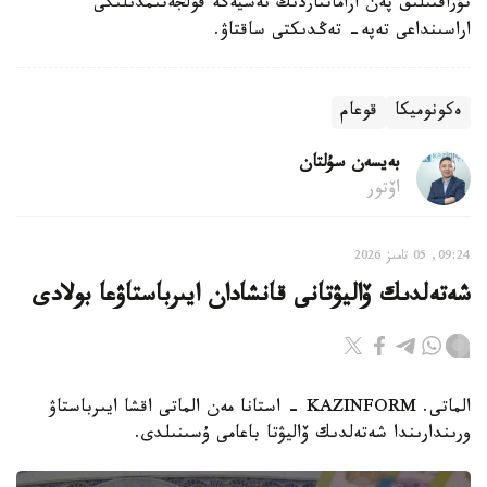
تۇراقتىلىق پەن ازاماتتاردىڭ نەسيەگە قولجەتىمدىلىگى
اراسىنداعى تەپە- تەڭدىكتى ساقتاۋ.
ەكونوميكا
قوعام
بەيسەن سۇلتان
اۆتور
09:24, 05 تامىز 2026
شەتەلدىك ۆاليۋتانى قانشادان ايىرباستاۋعا بولادى
الماتى. KAZINFORM - استانا مەن الماتى اقشا ايىرباستاۋ
ورىندارىندا شەتەلدىك ۆاليۋتا باعامى ۇسىنىلدى.