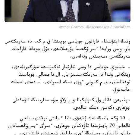
Фото: Солтан Жексенбеков / Kazinform
ونىڭ ايتۋىنشا، قاراتون جوباسى بويىنشا ق م گ- دە سەرىكتەس
بار. وسى ورايدا ءبىر ۇڭعىما بۇرعىلاندى. بۇل جوباعا قاراجات
سەرىكتەس ەسەبىنەن وتەلەدى.
- جىلىوي جوباسى دا وسى شارتتار نەگىزىندە جۇرگىزىلەدى،
ويتكەنى وندا دا سەرىكتەسىمىز بار. ال تاجىعالي جوباسىنا
توقتالساق، ق م گ ونى ءوزى ىسكە اسىرادى، - دەدى اسحات
حاسەنوۆ.
سونىمەن قاتار ول گەولوگيالىق بارلاۋ جۇمىستارىنىڭ تاۋەكەلى
جوعارى ەكەنىن ەسكە سالدى.
- 10 ۇڭعىمانىڭ تەك ۇشەۋى عانا ءساتتى بولادى، ياعني
قالعانى 70 پايىزىندا تاۋەكەلى جوعارى. ءبىراق ءبىر ۇڭعىمادان
مۇناي تاپساق، وسىنىڭ ءوزى بارلىق شىعىندى قايتارادى، -