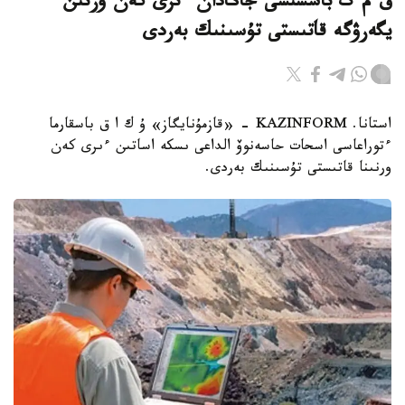
ق م گ باسشىسى جاڭادان ءىرى كەن ورنىن
يگەرۋگە قاتىستى تۇسىنىك بەردى
استانا. KAZINFORM - «قازمۇنايگاز» ۇ ك ا ق باسقارما
ءتوراعاسى اسحات حاسەنوۆ الداعى ىسكە اساتىن ءىرى كەن
ورنىنا قاتىستى تۇسىنىك بەردى.