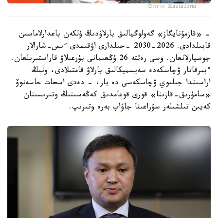
Фото: Kazinform
- «قازمۇنايگاز» گەولوگيالىق بارلاۋدىڭ ۇلكەن باعدارلاماسىن
قابىلدادى. 2026-2030 -جىلدارى اۋقىمدى ءىس-شارالار
جوسپارلانعان. وسى رەتتە 26 ۇڭعىمانى بۇرعىلاۋ قاراستىرىلعان.
ءبىرقاتار ۋچاسكەدە سەيسميكالىق بارلاۋ قامتىلادى، ونىڭ
اراسىندا جىلىوي ۋچاسكەسى دە بار، - دەدى اسحات حاسەنوۆ
«سامۇرىق-قازىنا» قورى قوعامدىق كەڭەسىنىڭ وتىرىسىنان
كەيىن تىلشىلەر سۇراعىنا جاۋاپ بەرە وتىرىپ.