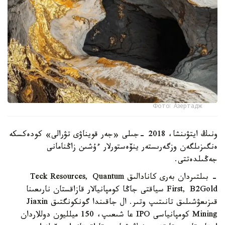
Фото: Азертадж
ونىڭ ايتۋىنشا، 2018 -جىلى «جەر قويناۋى تۋرالى» كودەكسكە
ەنگىزىلگەن وزگەرىستەر ينۆەستورلار ءۇشىن زاڭنامانى
جەڭىلدەتتى.
- بىلتىردان بەرى كانادالىق Teck Resources, Quantum
First, B2Gold سياقتى جاڭا كومپانيالار قازاقستان نارىعىنا
قىزىعۋشىلىق تانىتىپ وتىر. ال جاقىندا گونكونگتىق Jiaxin
Mining كومپانياسى IPO عا شىعىپ، 150 ميلليون دوللاردان