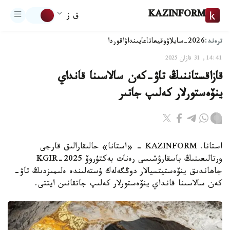
KAZINFORM
ق ز
ترەند:
2026-سايلاۋ
وقيعا
تاعايىنداۋ
اقوردا
14:41, 31 قازان 2025
قازاقستاننىڭ تاۋ-كەن سالاسىنا قانداي
ينۆەستورلار كەلىپ جاتىر
استانا. KAZINFORM - «استانا» حالىقارالىق قارجى
ورتالىعىنىڭ باسقارۋشىسى رەنات بەكتۇروۆ KGIR-2025
جاھاندىق ينۆەستيتسيالار دوڭگەلەك ۇستەلىندە ەلىمىزدىڭ تاۋ-
كەن سالاسىنا قانداي ينۆەستورلار كەلىپ جاتقانىن ايتتى.