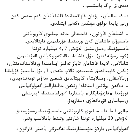
دەدى ق م گ باسشىسى.
ەسكە سالساق، بۇعان قازاقستاندا قاشاعاننان كەم ەمەس كەن
ورنى پايدا بولۋى مۇمكىن ەكەنى ايتىلدى.
- اشىلعان قاراتون، قاجىعالي جانە جىلىوي كاربوناتتى
ماسسيۆى قاشاعان كەن ورنىنىڭ قۇرىلىمىن قايتالايدى.
ماسسيۆتىڭ رەسۋرستىق الەۋەتى 4,7 ميلليارد توننا
(كومىرسۋتەكتەر). بۇل قاشاعاننىڭ گەولوگيالىق الەۋەتىمەن
شامالاس. الايدا قاشاعان تاياز تەڭىز ايماعىندا ورنالاسقاندىقتان،
ۇلكەن كاپيتالدىق شىعىندى تالاپ ەتەدى. ال بۇل ماسسيۆ قۇرلىقتا
ورنالاسقان. وسىلايشا، كاپيتالدىق شىعىن ەداۋىر تومەندەيدى،
- دەگەن بولاتىن استانادا وتكەن حالىقارالىق گەولوگيالىق
فورۋمدا «قازمۇنايگاز» باسقارما ءتوراعاسىنىڭ ءبىرىنشى
ورىنباسارى قۇرمانعازى ەسقازيەۆ.
جالپى العاندا، جىلىوي كاربوناتتى ماسسيۆىنىڭ رەسۋرستىق
الەۋەتى 20 ميلليارد توننا شارتتى وتىنعا باعالانىپ وتىر.
گەولوگيالىق بارلاۋ جۇمىستارىنىڭ نەگىزگى باعىتى قاراتون،