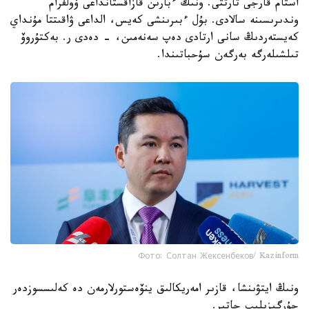
استام قارجى تارتتى. ونىڭ ءبارىن قازاقستانداعى ۆولفرام
وندىرىسىنە سالادى. بۇل ءبىرىنشى كەيس، الداعى ۋاقىتتا مۇنداي
كەيستەردىڭ سانى ارتادى دەپ سەنەمىن، - دەدى ر. بەكتۇروۆ
تىلشىلەرگە بەرگەن سۇحباتىندا.
Фото: Солтан Жексенбеков/ Kazinform
ونىڭ ايتۋىنشا، قازىر امەريكالىق ينۆەستورلارمەن دە كەلىسسوزدەر
جۇرگىزىلىپ جاتىر.