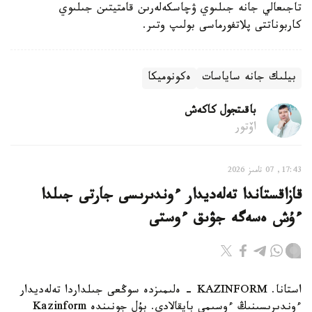
تاجىعالي جانە جىلىوي ۋچاسكەلەرىن قامتيتىن جىلىوي
كاربوناتتى پلاتفورماسى بولىپ وتىر.
بيلىك جانە ساياسات
ەكونوميكا
باقىتجول كاكەش
اۆتور
17:43, 07 تامىز 2026
قازاقستاندا تەلەديدار ءوندىرىسى جارتى جىلدا
ءۇش ەسەگە جۋىق ءوستى
استانا. KAZINFORM - ەلىمىزدە سوڭعى جىلداردا تەلەديدار
ءوندىرىسىنىڭ ءوسىمى بايقالادى. بۇل جونىندە Kazinform