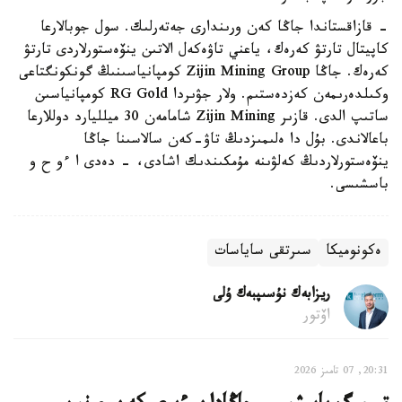
- قازاقستاندا جاڭا كەن ورىندارى جەتەرلىك. سول جوبالارعا
كاپيتال تارتۋ كەرەك، ياعني تاۋەكەل الاتىن ينۆەستورلاردى تارتۋ
كەرەك. جاڭا Zijin Mining Group كومپانياسىنىڭ گونكونگتاعى
وكىلدەرىمەن كەزدەستىم. ولار جۋىردا RG Gold كومپانياسىن
ساتىپ الدى. قازىر Zijin Mining شامامەن 30 ميلليارد دوللارعا
باعالاندى. بۇل دا ەلىمىزدىڭ تاۋ-كەن سالاسىنا جاڭا
ينۆەستورلاردىڭ كەلۋىنە مۇمكىندىك اشادى، - دەدى ا ءو ح و
باسشىسى.
ەكونوميكا
سىرتقى ساياسات
ريزابەك نۇسىپبەك ۇلى
اۆتور
20:31, 07 تامىز 2026