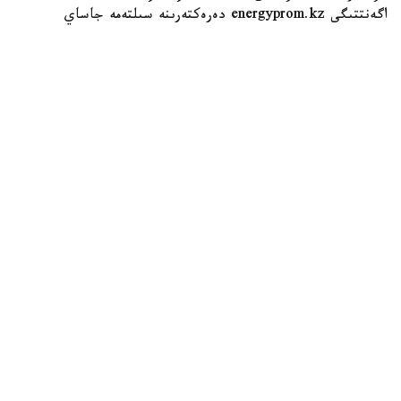
اگەنتتىگى energyprom.kz دەرەكتەرىنە سىلتەمە جاساي
وتىرىپ، حابارلايدى.
Фото: Мақсат Шағырбаев / Kazinform
2026 -جىلى قاڭتار-ماۋسىم ايلارىندا وتاندىق كاسىپورىندار
112,9 مىڭ تەلەديدار وندىرگەن. بۇل وتكەن جىلدىڭ سايكەس
كەزەڭىمەن سالىستىرعاندا، 2,9 ەسە كوپ.