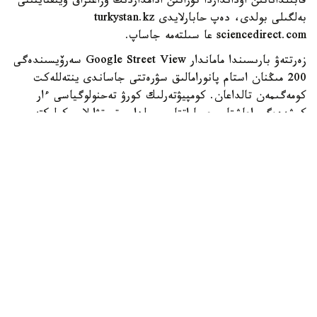
قابىلداناتىن اۋدانداردا تۇراتىن ادامداردىڭ ۇزاعىراق ۇيىقتايتىنى
بەلگىلى بولدى، دەپ حابارلايدى turkystan.kz
sciencedirect.com عا سىلتەمە جاساپ.
زەرتتەۋ بارىسىندا ماماندار Google Street View سەرۆيسىندەگى
200 مىڭنان استام پانورامالىق سۋرەتتى جاساندى ينتەللەكت
كومەگىمەن تالداعان. كومپيۋتەرلىك كورۋ تەحنولوگياسى ءار
كوشەدەگى اعاشتار، عيماراتتار، جولدار، تروتۋارلار، كولىكتەر،
جاياۋ جۇرگىنشىلەر جانە باسقا دا قالالىق ينفراقۇرىلىم
ەلەمەنتتەرىن اۆتوماتتى تۇردە انىقتاعان.
كەيىن بۇل مالىمەتتەر توكيودا كوپقاباتتى ۇيلەردىڭ تومەنگى
قاباتتارىندا تۇراتىن 1089 جۇمىس ىستەيتىن تۇرعىننىڭ ۇيقى
تۋرالى دەرەكتەرىمەن سالىستىرىلدى. زەرتتەۋشىلەر ءدال وسى
تۇرعىندار كوشەنىڭ سىرتقى ورتاسىمەن كوبىرەك بايلانىستا
بولادى دەپ ەسەپتەگەن.
زەرتتەۋ ناتيجەسى بويىنشا، كوشەلەردە جاسىل جەلەك پەن
اعاشتار نەعۇرلىم كوپ بولسا، تۇرعىنداردىڭ ۇيقىسى سوعۇرلىم
ۇزاق بولعان. سونداي-اق ءوز اۋدانىن قاۋىپسىز دەپ سانايتىن