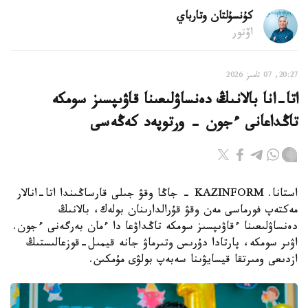
كۇنسۇلتان وتارباي
اۆتور
20:27, 07 تامىز 2026
اتا-انا بالانىڭ دەنساۋلىعىنا قاۋىپسىز سومكە
تاڭداعانى ءجون - ورتوپەد كەڭەسى
استانا. KAZINFORM - جاڭا وقۋ جىلى قارساڭىندا اتا-انالار
مەكتەپ فورماسى مەن وقۋ قۇرالدارىنان بولەك، بالانىڭ
دەنساۋلىعىنا ءقاۋىپسىز سومكە تاڭداۋعا دا ءمان بەرگەنى ءجون.
اۋىر سومكە، پارتادا دۇرىس وتىرماۋ جانە قيمىل-قوزعالىستىڭ
ازدىعى ومىرتقا قيسايۋىنا سەبەپ بولۋى مۇمكىن.