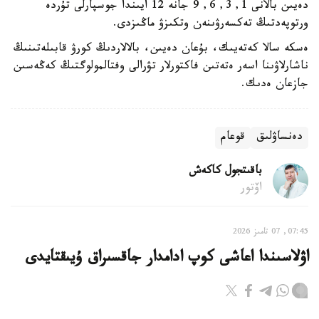
دەيىن بالانى 1, 3, 6, 9 جانە 12 ايىندا جوسپارلى تۇردە
ورتوپەدتىڭ تەكسەرۋىنەن وتكىزۋ ماڭىزدى.
ەسكە سالا كەتەيىك، بۇعان دەيىن، بالالاردىڭ كورۋ قابىلەتىنىڭ
ناشارلاۋىنا اسەر ەتەتىن فاكتورلار تۋرالى وفتالمولوگتىڭ كەڭەسىن
جازعان ەدىك.
دەنساۋلىق
قوعام
باقىتجول كاكەش
اۆتور
07:45, 07 تامىز 2026
اۋلاسىندا اعاشى كوپ ادامدار جاقسىراق ۇيىقتايدى