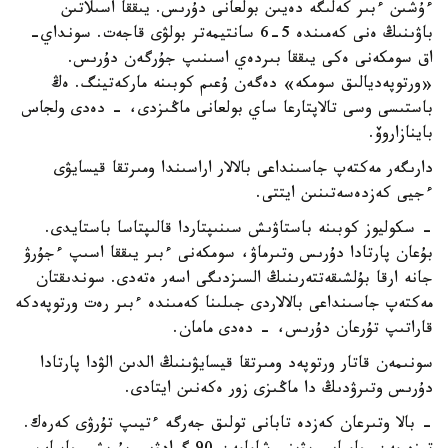
ءۇشىن ءبىر كەلىگە دەيىن بولعانى دۇرىس. يىققا اسىلاتىن
باۋىنىڭ ەنى كەمىندە 5-6 سانتيمەتر بولۋى قاجەت. سونداي-
اق سومكەنى ەكى يىققا بىردەي اسىنىپ جۇرگەن دۇرىس.
«ورتوپەديالىق سومكە» دەگەن ۇعىم كوبىنە ماركەتينگ. ەڭ
باستىسى وسى تالاپتارعا ساي بولعانى ماڭىزدى، - دەدى ولجاس
باينازاروۆ.
دارىگەر مەكتەپ جاسىنداعى بالالار اراسىندا ومىرتقا قيسايۋى
ءجيى كەزدەسەتىنىن ايتتى.
- سكوليوز كوبىنە باستاۋىش سىنىپتاردا قالىپتاسا باستايدى.
بۇعان پارتادا دۇرىس وتىرماۋ، سومكەنى ءبىر يىققا اسىپ ءجۇرۋ
جانە ارقا بۇلشىقەتتەرىنىڭ السىزدىگى اسەر ەتەدى. سوندىقتان
مەكتەپ جاسىنداعى بالالاردى جىلىنا كەمىندە ءبىر رەت ورتوپەدكە
قاراتىپ تۇرعان دۇرىس، - دەدى مامان.
سونىمەن قاتار ورتوپەد ومىرتقا قيسايۋىنىڭ الدىن الۋدا پارتادا
دۇرىس وتىرۋدىڭ دا ماڭىزى زور ەكەنىن ايتادى.
- بالا وتىرعان كەزدە تابانى تولىق جەرگە ءتيىپ تۇرۋى كەرەك.