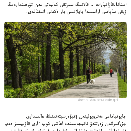
استانا.قازاقپارات - قالانىڭ سىرتقى كەلبەتى مەن تۇرعىنداردىڭ
ۇيقى ساپاسى اراسىندا بايلانىس بار ەكەنى انىقتالدى.
Фото: Алматы әкімдігі
جاپونياداعى مەتروپوليتەن ۋنيۆەرسيتەتىنىڭ عالىمدارى
جۇرگىزگەن زەرتتەۋ ناتيجەسىندە اعاشى كوپ ءارى قاۋىپسىز دەپ