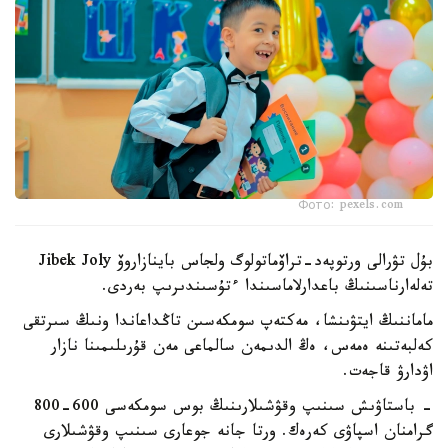
Фото: pexels.com
بۇل تۋرالى ورتوپەد-تراۆماتولوگ ولجاس باينازاروۆ Jibek Joly
تەلەارناسىنىڭ باعدارلاماسىندا ءتۇسىندىرىپ بەردى.
ماماننىڭ ايتۋىنشا، مەكتەپ سومكەسىن تاڭداعاندا ونىڭ سىرتقى
كەلبەتىنە ەمەس، ەڭ الدىمەن سالماعى مەن قۇرىلىمىنا نازار
اۋدارۋ قاجەت.
- باستاۋىش سىنىپ وقۋشىلارىنىڭ بوس سومكەسى 600-800
گرامنان اسپاۋى كەرەك. ورتا جانە جوعارى سىنىپ وقۋشىلارى