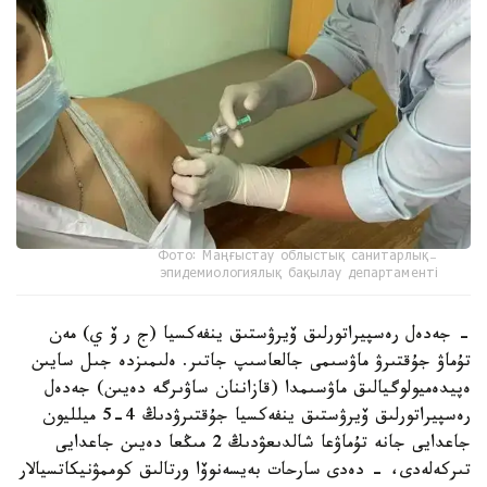
Фото: Маңғыстау облыстық санитарлық-
эпидемиологиялық бақылау департаменті
- جەدەل رەسپيراتورلىق ۆيرۋستىق ينفەكسيا (ج ر ۆ ي) مەن
تۇماۋ جۇقتىرۋ ماۋسىمى جالعاسىپ جاتىر. ەلىمىزدە جىل سايىن
ەپيدەميولوگيالىق ماۋسىمدا (قازاننان ساۋىرگە دەيىن) جەدەل
رەسپيراتورلىق ۆيرۋستىق ينفەكسيا جۇقتىرۋدىڭ 4-5 ميلليون
جاعدايى جانە تۇماۋعا شالدىعۋدىڭ 2 مىڭعا دەيىن جاعدايى
تىركەلەدى، - دەدى سارحات بەيسەنوۆا ورتالىق كوممۋنيكاتسيالار