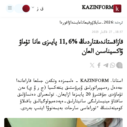
KAZINFORM
ق ز
ترەند:
2026-سايلاۋ
وقيعا
تاعايىنداۋ
اقوردا
18:57, 27 قاڭتار 2025
قازاقستاندىقتاردىڭ %11,6 پايىزى عانا تۇماۋ
ۆاكسيناسىن العان
استانا. KAZINFORM - ەلىمىزدە وتكەن جىلعا قاراعاندا
جەدەل رەسپيراتورلىق ۆيرۋستىق ينفەكسيا (ج ر ۆ ي) مەن
تۇماۋدى جۇقتىرۋ 20 پايىزعا ازايعان. تولىعىراق دەنساۋلىق
ساقتاۋ مينيسترلىگى سانيتارلىق-ەپەدەميولوگيالىق باقىلاۋ
كوميتەتىنىڭ ءتوراعاسى سارحات بەيسەنوۆا ايتىپ بەردى.