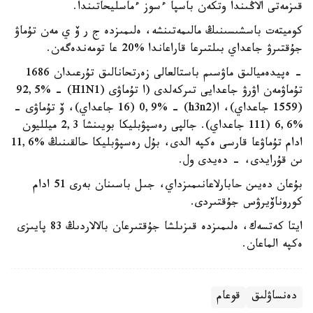
قىزمەتى الاڭىندا وتكەن باسپا ءسوز ءماسليحاتىندا.
كوميتەت باسشىسىنىڭ مالىمەتىنشە، ەلىمىزدە ج ر ۆ ي مەن تۇماۋ
جۇقتىرۋ جاعداي بىلتىرعا قاراعاندا %20 عا تومەندەگەن.
- ەپيدەميالىق ماۋسىم باستالعالى زەرتحانالىق تۇرعىدان 1686
تۇماۋمەن اۋرۋ جاعدايى تىركەلدى (ا تۇماۋى (H1N1) - 92,5%
(1559 جاعداي)، ا(h3n2) - 0,9% (16 جاعداي)، ۆ تۇماۋى -
%6,6 (111 جاعداي). جالپى رەسپۋبليكا بويىنشا 2,3 ميلليون
ادام تۇماۋعا قارسى ەكپە الدى، بۇل رەسپۋبليكا حالقىنىڭ %11,6
ىن قۇرايدى، - دەيدى ول.
بۇعان دەيىن حابارلاعانىمىزداي، جىل باسىنان بەرى 51 ادام
كوروناۆيرۋس جۇقتىردى.
ايتا كەتسەك، ەلىمىزدە قىزىلشا جۇقتىرعان بالالاردىڭ 83 پايىزى
ەكپە الماعان.
دەنساۋلىق
قوعام