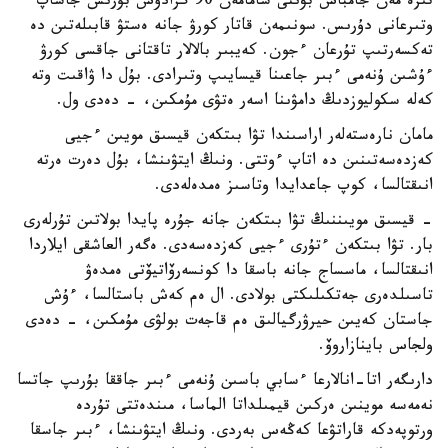
تىزە مەن جامباس بۋىنى شامامەن 90 گرادۋس بۇرىش جاساپ
وتىرعانى دۇرىس. سونىمەن قاتار كورۋ جانە ەستۋ قابىلەتىن دە
تەكسەرتىپ تۇرعان ءجون. كەيبىر بالالار تاقتانى جاقسى كورۋ
ءۇشىن ۇنەمى ءبىر جاعىنا قيسايىپ وتىرادى. بۇل دا ۋاقىت وتە
كەلە سكوليوزدىڭ دامۋىنا اسەر ەتۋى مۇمكىن، - دەدى ول.
مامان نارەستەلەر اراسىندا تۋا بىتكەن قيسىق مويىن ءجيى
كەزدەسەتىنىن دە اتاپ ءوتتى. ونىڭ ايتۋىنشا، بۇل دەرت ەرتە
انىقتالسا، كوپ جاعدايدا وتاسىز ەمدەلەدى.
- قيسىق مويىننىڭ تۋا بىتكەن جانە جۇرە پايدا بولاتىن تۇرلەرى
بار. تۋا بىتكەن ءتۇرى ءجيى كەزدەسەدى. ەگەر العاشقى ايلاردا
انىقتالسا، ماسساج جانە باسقا دا كونسەرۆاتيۆتى ەمدەۋ
تاسىلدەرى جەتكىلىكتى بولادى. ال ەم كەش باستالسا، ءۇش
جاستان كەيىن حيرۋرگيالىق ەم قاجەت بولۋى مۇمكىن، - دەدى
ولجاس باينازاروۆ.
دارىگەر اتا-انالارعا ءسابي باسىن ۇنەمى ءبىر جاققا بۇرىپ جاتسا
نەمەسە موينىن ەركىن قيمىلداتا الماسا، مىندەتتى تۇردە
ورتوپەدكە قاراتۋعا كەڭەس بەردى. ونىڭ ايتۋىنشا، ءبىر جاسقا