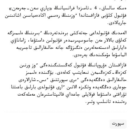
ەسكە سالساق، 4 -تامىزدا فرانسيانىڭ «پاري سەن-جەرمەن»
فۋتبول كلۋبى قازاقستاندا ءوزىنىڭ رەسمي اكادەمياسىن اشاتىنىن
جاريالادى.
الەمدىك فۋتبولداعى جەتەكشى برەندتەردىڭ ءبىرىنىڭ ەلىمىزگە
كەلۋى بالالار مەن جاسوسپىرىمدەر فۋتبولىن دامىتۋعا، زاماناۋي
دايارلىق ادىستەمەلەرىن ەنگىزۋگە جانە حالىقارالىق تاجىريبە
الماسۋعا مۇمكىندىك بەرەدى.
قازاقستان ەۋروپانىڭ فۋتبول كەڭىستىگىندەگى ءوز ورنىن
كەزەڭ-كەزەڭىمەن نىعايتىپ كەلەدى. بۇگىندە ەلىمىز
حالىقارالىق دەڭگەيدەگى ءىرى سپورتتىق ءىس-شارالاردى
جوعارى دەڭگەيدە وتكىزە الاتىن ءارى فۋتبولدى بارلىق باعىتتا
تۇراقتى دامىتۋعا قولايلى جاعداي قالىپتاستىرعان مەملەكەت
رەتىندە تانىلىپ وتىر.
سپورت