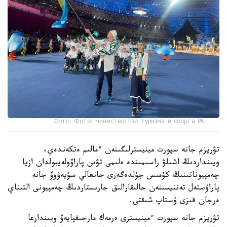
Фото: Фото: министерство туризма и спорта РК
تۋريزم جانە سپورت مينيسترلىگىنەن ءمالىم ەتكەندەي،
ويىنداردىڭ اشىلۋ راسىمىندە ەلىمى تۋىن پاراۆولەيبولدان ازيا
چەمپيوناتىنىڭ كۇمىس جۇلدەگەرى جانعالي سۇيەۋوۆ جانە
پاراۇستەل تەننيسىنەن حالىقارالىق جارىستاردىڭ چەمپيونى التىناي
ەرجان قىزى ۇستاپ شىقتى.
تۋريزم جانە سپورت ءمينيسترى ەرمەك مارجىقپايەۆ ويىندارعا