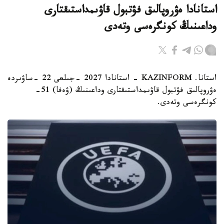
استانادا ەۋروپالىق فۋتبول قاۋىمداستىقتارى
وداعىنىڭ كونگرەسى وتەدى
استانا. KAZINFORM - استانادا 2027 -جىلعى 22 -ساۋىردە
ەۋروپالىق فۋتبول قاۋىمداستىقتارى وداعىنىڭ (ۋەفا) 51-
كونگرەسى وتەدى.