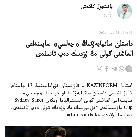
باقىتجول كاكەش
اۆتور
14:40, 05 تامىز 2026
داستان ساتپايەۆتىڭ «چەلسي» ساپىنداعى
العاشقى گولى ەڭ ۇزدىك دەپ تانىلدى
استانا. KAZINFORM - قازاقستان قۇراماسىنىڭ 17 جاستاعى
شابۋىلشىسى داستان ساتپايەۆتىڭ لوندوننىڭ «چەلسي»
ساپىنداعى العاشقى گولى اتسستراليادا وتكەن Sydney Super
Cup ماۋسىمالدى ءتۋرنيرىنىڭ ەڭ ۇزدىك گولى دەپ تانىلدى،
دەپ حابارلايدى informsports.kz.