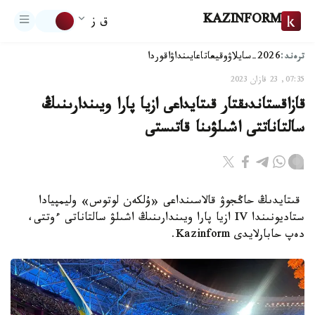
KAZINFORM
ق ز
ترەند:
2026-سايلاۋ
وقيعا
تاعايىنداۋ
اقوردا
07:35, 23 قازان 2023
قازاقستاندىقتار قىتايداعى ازيا پارا ويىندارىنىڭ
سالتاناتتى اشىلۋىنا قاتىستى
قىتايدىڭ حاڭجوۋ قالاسىنداعى «ۇلكەن لوتوس» وليمپيادا
ستاديونىندا IV ازيا پارا ويىندارىنىڭ اشىلۋ سالتاناتى ءوتتى،
دەپ حابارلايدى Kazinform.