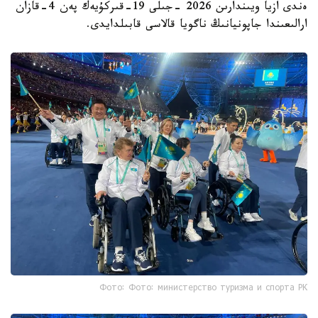
ەندى ازيا ويىندارىن 2026 -جىلى 19-قىركۇيەك پەن 4-قازان
ارالىعىندا جاپونيانىڭ ناگويا قالاسى قابىلدايدى.
Фото: Фото: министерство туризма и спорта РК