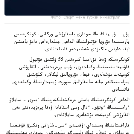
Фото: Спорт және туризм министрлігі
بۇل - ۇيىمنىڭ ەڭ جوعارى باسقارۋشى ورگانى. كونگرەسس
بارىسىندا ەۋروپا فۋتبولىنىڭ الداعى جىلدارداعى دامۋ باعىتىن
ايقىندايتىن ماڭىزدى شەشىمدەر قابىلدانادى.
كونگرەسكە ۋەفا قۇرامىنا كىرەتىن 55 ۇلتتىق فۋتبول
قاۋىمداستىعىنىڭ وكىلدەرى، ۇيىم پرەزيدەنتى، اتقارۋشى
كوميتەت مۇشەلەرى، فيفا، ەۋروپالىق ليگالار، كلۋبتىق
بىرلەستىكتەر جانە حالىقارالىق سپورت ۇيىمدارىنىڭ وكىلدەرى
قاتىسادى.
الداعى كونگرەستىڭ باستى ەرەكشەلىكتەرىنىڭ ءبىرى - سايلاۋ
ءراسىمىنىڭ ءوتۋى. ءدال وسى استانادا ۋەفا پرەزيدەنتى مەن
اتقارۋشى كوميتەت مۇشەلەرى سايلانادى.
قازاقستاننىڭ وسىنداي اۋقىمدى ءىس-شارانى وتكىزۋ قۇقىعىنا
يە بولۋى - ۋەفا- نىڭ ەلىمىزگە بىلدىرگەن جوعارى سەنىمىنىڭ