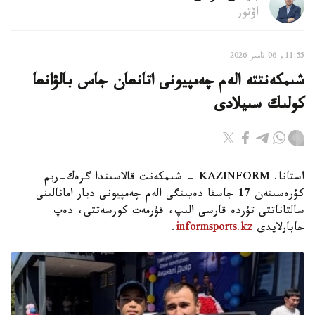
اۆتور
11:55, 06 تامىز 2026
شىمكەنتتە الەم چەمپيونى اتانعان جاس بالۋانعا
كولىك سىيلادى
استانا. KAZINFORM - شىمكەنت قالاسىندا گرەك-ريم
كۇرەسىنەن 17 جاسقا دەيىنگى الەم چەمپيونى ديار امانالىنى
سالتاناتتى تۇردە قارسى الىپ، قۇرمەت كورسەتتى، دەپ
حابارلايدى
informsports.kz
.