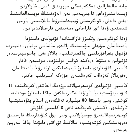
جانە حالىقارالىق دەڭگەيدەگى سپورتتىق ءىس-شارالاردى
ۇيىمداستىرۋداعى تاجىريبەسى مەن الەۋەتىنىڭ مويىندالعانىنىڭ
ايقىن دالەلى. كونگرەستى ۇيىمداستىرۋعا بايلانىستى بارلىق
شىعىندى ۋەفا ءوز قاراجاتى ەسەبىنەن قارجىلاندىرادى.
ۋەفا كونگرەسىن وتكىزۋ قازاقستاندا فۋتبولدى دامىتۋعا
باعىتتالعان جۇيەلى جۇمىستىڭ زاڭدى جالعاسى بولماق. ەلىمىزدە
فۋتبول ينفراقۇرىلىمى جاڭعىرتىلىپ، بالالار مەن جاسوسپىرىمدەر
فۋتبولىن دامىتۋعا ەرەكشە كوڭىل بولىنۋدە. سونىمەن قاتار
كاسىبي كلۋبتاردى باسقارۋ تيىمدىلىگىن ارتتىرۋعا باعىتتالعان
رەفورمالار كەزەڭ- كەزەڭىمەن جۇزەگە اسىرىلىپ جاتىر.
كاسىبي فۋتبولدى كوممەرسيالاندىرۋدىڭ العاشقى كەزەڭىندە 11
كلۋب ينۆەستيتسيا تارتۋعا نەگىزدەلگەن جاڭا باسقارۋ مودەلىنە
كوشتى. وسى باعىتقا 80 ميلليارد تەڭگەدەن استام ينۆەستيتسيا
تارتىلدى. ەكىنشى كەزەڭدە تاعى 8 كاسىبي كلۋبتى
كوممەرتسيالاندىرۋ جوسپارلانىپ وتىر. بۇل كلۋبتاردىڭ قارجىلىق
دەربەستىگىن كۇشەيتىپ، سالانىڭ تۇراقتى دامۋىنا جاڭا سەرپىن
بەرەدى.