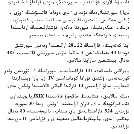
قاتىسۋشىلاردى قۇتتىقتاپ، سپورتشىلارىمىزدى قولداۋعا شاقىردى.
«پارا سپورتشىلاردىڭ مۇنداي ءىرى دوداعا قاتىسۋىنىڭ ءوزى -
ۇلكەن جەڭىس. تاعدىردىڭ توسىن سىناعىنا سىنىپ كەتپەي،
ەرىك- جىگەرىنىڭ، سپورتقا دەگەن قۇشتارلىعىنىڭ ارقاسىندا
وسىنداي دارەجەگە جەتىپ وتىر»، - دەدى مينيستر.
ايتا كەتەيىك، قازاننىڭ 22-28 ارالىعىندا وتەتىن سپورتتىق
دوداعا 43 مەملەكەتتەن 4 مىڭعا جۋىق سپورتشى قاتىسىپ، 485
مەدال جيىنتىعىن ساراپقا سالادى.
بايراقتى باسەكەدە 131 قازاقستاندىق سپورتتىڭ 14 تۇرىنەن ونەر
كورسەتەدى. ۇلتتىق قۇراما كومانداسىن IV ازيا پارا ويىندارىنا
شىعارىپ سالۋ ءراسىمى 13 قازاندا الماتى قالاسىندا وتكەن ەدى.
ەسكە سالايىق، قىتايدىڭ حاڭجوۋ قالاسىندا XIXازيا ويىندارى
23-قىركۇيەك – 8-قازان ارالىعىندا ءوتتى. وندا 30 سپورت
تۇرىنەن 524 قازاقستاندىق باق سىناپ، ناتيجەسىندە 80 مەدال
جەڭىپ الدى. جالپىكوماندالىق ەسەپتە ق ر قۇراماسى 11-ورىنعا
تۇراقتادى.