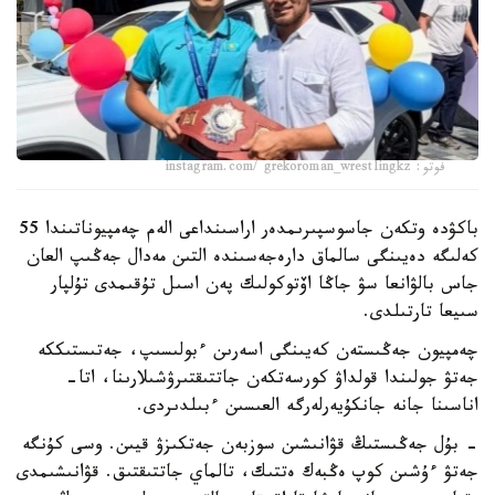
فوتو: instagram.com/ grekoroman_wrestlingkz
باكۋدە وتكەن جاسوسپىرىمدەر اراسىنداعى الەم چەمپيوناتىندا 55
كەلىگە دەيىنگى سالماق دارەجەسىندە التىن مەدال جەڭىپ العان
جاس بالۋانعا سۋ جاڭا اۆتوكولىك پەن اسىل تۇقىمدى تۇلپار
سىيعا تارتىلدى.
چەمپيون جەڭىستەن كەيىنگى اسەرىن ءبولىسىپ، جەتىستىككە
جەتۋ جولىندا قولداۋ كورسەتكەن جاتتىقتىرۋشىلارىنا، اتا-
اناسىنا جانە جانكۇيەرلەرگە العىسىن ءبىلدىردى.
- بۇل جەڭىستىڭ قۋانىشىن سوزبەن جەتكىزۋ قيىن. وسى كۇنگە
جەتۋ ءۇشىن كوپ ەڭبەك ەتتىك، تالماي جاتتىقتىق. قۋانىشىمدى