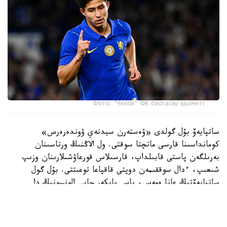
Фото: "Челси" ФК баспасөз қызметі
ساتپايەۆ بۇل گولدى «ۋەستەرن سيدنەي ۋوندەرەرس»
كومانداسىنا قارسى ماتچتا سوقتى. ول الاڭنىڭ ورتاسىنان
بەرىلگەن پاستى قابىلداپ، قارسىلاس قورعاۋشىلارىنان وزىپ
شىعىپ، ءدال سوققىمەن دوپتى قاقپاعا توعىتتى. بۇل گول
ساتپايەۆتىڭ عانا ەمەس، باس باپكەر حابي الونسونىڭ دا
«چەلسي» ساپىنداعى العاشقى دوبى بولاتىن.
ءتۋرنيردىڭ ۇزدىك گولدارى رەيتينگىندە ەكىنشى ورىنعا
«توتتەنحەم» شابۋىلشىسى ماتيس تەلدىڭ «سيدنەي» قاقپاسىنا