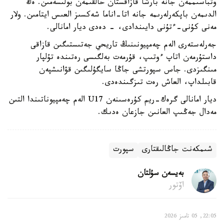
وتباسىممەن جانە بارشا قازاقستان حالقىمەن بولىسەمىن. ەڭ
الدىمەن باپكەرلەرىمە جانە اتا-اناما شەكسىز العىس ايتامىن. ولار
مەنى كۇنى-ءتۇنى دايىندادى، - دەدى ديار امانالى.
جەرلەستەرى الەم چەمپيونىنىڭ تاريحي جەتىستىگىن قازاقى
داستۇرمەن اتاپ ءوتىپ، قۇرمەت بەلگىسى رەتىندە تۇلپار
مىنگىزدى. جاس سپورتشى جاڭا سايگۇلىگىن قۋانىشپەن
قابىلداپ، العاش رەت تىزگىندەدى.
ديار امانالى گرەك-ريم كۇرەسىنەن U17 الەم چەمپيوناتىندا التىن
مەدال جەڭىپ العانىن جازعان ەدىك.
شىمكەنت جاڭالىقتارى
سپورت
بەيسەن سۇلتان
اۆتور
22:05, 05 تامىز 2026