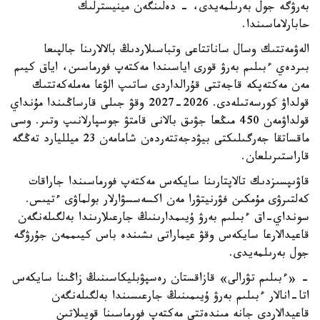
بەرۋگە جول بەرىلمەيدى، - دەلىنگەن مينيسترلىك
حابارلاماسىندا.
الەۋمەتتىك وسال ساناتتاعى وتباسىلاردىڭ بالالارىنا جالپىعا
بىردەي ءبىلىم بەرۋ قورى اياسىندا مەكتەپ فورماسىن، اياق كيىم
مەن مەكتەپكە قاجەتتى قۇرالداردى ساتىپ الۋعا مەملەكەتتىك
قولداۋ كورسەتىلەدى. 2026-2027 وقۋ جىلى قارساڭىندا مۇنداي
قولداۋمەن 450 مىڭعا جۋىق بالانى قامتۋ جوسپارلانىپ وتىر. وسى
ماقساتقا جەرگىلىكتى بيۋدجەتتەردەن شامامەن 23 ميلليارد تەڭگە
قاراستىرىلعان.
قاۋىپسىزدىك تالاپتارىنا سايكەس مەكتەپ فورماسىندا جاراقات
كەلتىرۋى مۇمكىن فۋرنيتۋرا مەن اكسەسسۋارلار بولماۋى ءتيىس.
سونداي-اق ءبىلىم بەرۋ ۇيىمدارىنىڭ جارعىلارىندا بەلگىلەنگەن
قاعيدالارعا سايكەس وقۋ عيماراتى ىشىندە باس كيىممەن جۇرۋگە
جول بەرىلمەيدى.
- «ءبىلىم تۋرالى» قازاقستان رەسپۋبليكاسىنىڭ زاڭىنا سايكەس
اتا-انالار ءبىلىم بەرۋ ۇيىمىنىڭ جارعىسىندا بەلگىلەنگەن
قاعيدالاردى جانە مىندەتتى مەكتەپ فورماسىنا قويىلاتىن