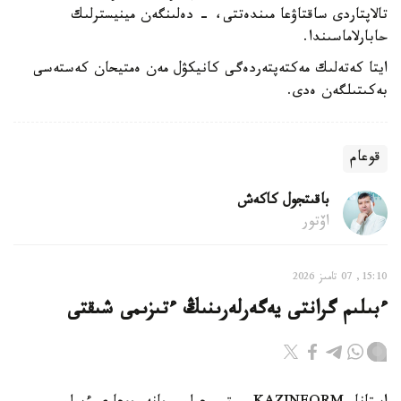
تالاپتاردى ساقتاۋعا مىندەتتى، - دەلىنگەن مينيسترلىك
حابارلاماسىندا.
ايتا كەتەلىك مەكتەپتەردەگى كانيكۋل مەن ەمتيحان كەستەسى
بەكىتىلگەن ەدى.
قوعام
باقىتجول كاكەش
اۆتور
15:10, 07 تامىز 2026
ءبىلىم گرانتى يەگەرلەرىنىڭ ءتىزىمى شىقتى