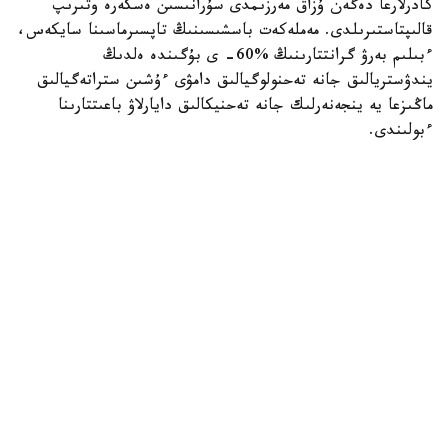
كادرلارعا دەگەن ۇزاق مەرزىمدى سۇرانىسىن ەسكەرە وتىرىپ
قالىپتاستىرىلدى. مەملەكەت باسشىسىنىڭ تاپسىرماسىنا سايكەس،
ءبىلىم بەرۋ گرانتتارىنىڭ %60- ى بۇگىندە ەلدىڭ
يندۋستريالىق جانە تەحنولوگيالىق دامۋى ءۇشىن ستراتەگيالىق
ماڭىزعا يە ينجەنەرلىك جانە تەحنيكالىق دايارلاۋ باعىتتارىنا
ءبولىندى.
وڭىرلەردى بىلىكتى ماماندارمەن قامتاماسىز ەتۋ ماسەلەسىنە دە
ەرەكشە كوڭىل ءبولىندى. «سەرپىن» جوباسى اياسىندا ەكى
مىڭنان استام گرانت يەگەرى سولتۇستىك، شىعىس جانە ورتالىق
قازاقستانداعى جەتەكشى جوعارى وقۋ ورىندارىندا ءبىلىم الادى.
- ءبىلىم بەرۋ گرانتى - بۇل تەك جوعارى ءبىلىمدى تەگىن الۋ
مۇمكىندىگى عانا ەمەس. بۇل - مەملەكەتتىڭ ەلدىڭ بولاشاعىنا
جانە ءاربىر دارىندى جاسقا سالعان ينۆەستيتسياسى. بيىل 75
مىڭنان استام تالاپكەر مەملەكەتتىك گرانت يەگەرى اتاندى.
سونىمەن قاتار گرانتتار كونكۋرسىن وتكىزۋ قاعيدالارى
وزگەرىسسىز قالىپ، ونىڭ اشىقتىعى مەن ادىلدىگىن قامتاماسىز
ەتتى. ءبىز جاستار ءۇشىن جاڭا مۇمكىندىكتەردى جۇيەلى تۇردە