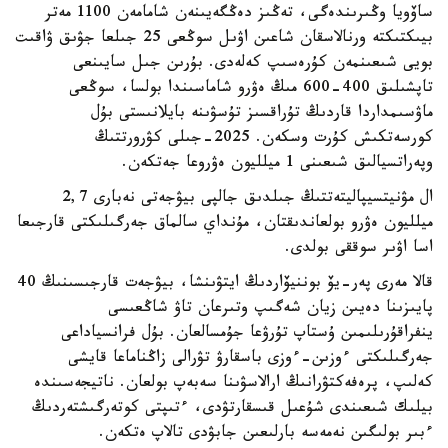
ساۆويا وڭىرىندەگى، تەڭىز دەڭگەيىنەن شامامەن 1100 مەتر
بيىكتىكتە ورنالاسقان شاعىن اۋىل سوڭعى 25 جىلعا جۋىق ۋاقىت
بويى شىعىنمەن كۇرەسىپ كەلەدى. بۇرىن جىل سايىنعى
تاپشىلىق 400-600 مىڭ ەۋرو شاماسىندا بولسا، سوڭعى
ماۋسىمداردا قاردىڭ تۇراقسىز تۇسۋىنە بايلانىستى بۇل
كورسەتكىش كۇرت وسكەن. 2025-جىلى كۋرورتتىڭ
وپەراتسيالىق شىعىنى 1 ميلليون ەۋروعا جەتكەن.
ال مۋنيتسيپاليتەتتىڭ جىلدىق جالپى بيۋجەتى نەبارى 2,7
ميلليون ەۋرو بولعاندىقتان، مۇنداي سالماق جەرگىلىكتى قارجىعا
اسا اۋىر سوققى بولدى.
قالا مەرى پەر-يۆ بوننيۆاردىڭ ايتۋىنشا، بيۋجەت قارجىسىنىڭ 40
پايىزىنا دەيىن زيان شەگىپ وتىرعان تاۋ شاڭعىسى
ينفراقۇرىلىمىن ۇستاپ تۇرۋعا جۇمسالعان. بۇل فرانسياداعى
جەرگىلىكتى ءوزىن-ءوزى باسقارۋ تۋرالى زاڭناماعا قايشى
كەلىپ، پرەفەكتۋرانىڭ ارالاسۋىنا سەبەپ بولعان. ناتيجەسىندە
بيلىك شىعىندى شۇعىل قىسقارتۋدى، ءتىپتى كوتەرگىشتەردىڭ
ءبىر بولىگىن نەمەسە بارلىعىن جابۋدى تالاپ ەتكەن.