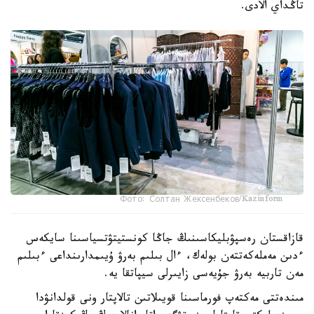
تاڭداي الادى.
Фото: Солтан Жексенбеков/Kazinform
قازاقستان رەسپۋبليكاسىنىڭ جاڭا كونستيتۋتسياسىنا سايكەس
ءدىن مەملەكەتتەن بولەك، ءال بىلىم بەرۋ ۇيىمدارىنداعى ءبىلىم
مەن تاربيە بەرۋ جۇيەسى زايىرلى سيپاتقا يە.
مىندەتتى مەكتەپ فورماسىنا قويىلاتىن تالاپتار ونى قولدانۋدا