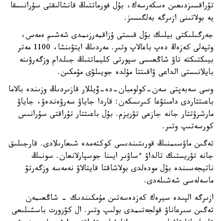
تۇراقسىزدىعىن ەسكەرسەك، بۇل فورماتتىڭ قانشالىقتى سۇرانىسقا
يە بولاتىنى ازىرگە بەلگىسىز.
جەرگىلىكتى بيلىك بۇل قىستى ۇزاقمەرزىمدى شەشىم ەمەس،
وتپەلى كەزەڭ دەپ باعالاپ وتىر. مەردىڭ ايتۋىنشا، 1100 مەتر
بيىكتىكتە تاۋ شاڭعىسى سپورتى كليماتتىڭ جىلدام وزگەرۋىنە
بايلانىستى الداعى ۋاقىتتا مۇلدە جويىلۋى مۇمكىن.
وسى سەبەپتى سەن-كولومبان-دە-ۆيللار قازىردىڭ وزىندە بالاما
باعىتتاردى دامىتۋعا كىرىسكەن: قاردا جاياۋ سەرۋەندەۋ، جاياۋ
مارشرۋتتار جانە جازعى تۋريزم. بۇل باعىتتار تۇراقتى سۇرانىس
كورسەتىپ وتىر.
تەگىن ماۋسىمنىڭ قورىتىندىسى كوكتەمدە شىعارىلادى. قارجىلىق
جانە تۋريستىك تالداۋ ءساۋىر ايىنا جوسپارلانعان. سونىڭ
ناتيجەسىندە بۇل مودەلدى بولاشاقتا قايتالاۋ نەمەسە وزگەرتۋ
ماسەلەسى شەشىلەدى.
ازىرگە الپىدە سيرەك كەزدەسەتىن مۇمكىندىك - شاڭعىمەن
تەگىن سىرعاناۋ قولجەتىمدى بولىپ وتىر. ال كۋرورت باسشىلىعى