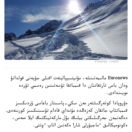
©Pixabay.com
Euronews مالىمەتىنشە، مۋنيتسيپاليتەت اقىلى جۇيەنى قولدانۋ
ودان باس تارتقاننان دا قىمباتقا تۇسەتىنىن رەسمي تۇردە
مويىندادى.
ەۋروپادا كوتەرگىشتەر مەن سكي-پاسستار باعاسى ۇزدىكسىز
قىمباتتاپ جاتقان كەزەڭدە مۇنداي قادام تۇسىنىكسىز كورىنەدى.
دەگەنمەن جەرگىلىكتى بيلىك بۇل ماركەتينگتىك ايلا ەمەس،
ەكونوميكالىق ءماجبۇرلى شارا ەكەنىن اتاپ ءوتتى.