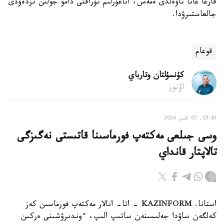
قارعا عانا تاۋەلدى ەمەس، اناعۇرلىم تۇراقتى دامۋ جولىن ىزدەۋدى
جالعاستىرۋدا.
قوعام
كۇنسۇلتان وتارباي
اۆتور
15:30, 07 تامىز 2026
وسى جىلعى مەكتەپ فورماسىنا قاتىستى نەگىزگى
تالاپتار قانداي
استانا. KAZINFORM - اتا- انالار مەكتەپ فورماسىن كەز
كەلگەن ساۋدا جەلىسىنەن ساتىپ الىپ، ءوندىرۋشىنى ەركىن