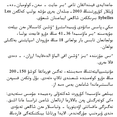
جاعدايدى قيىنداتقان تاعى ءبىر جايت - سەن-كولومبان-دە-
ۆيللار كۋرورتىنىڭ 2003-جىلدان بەرى مۇشە بولىپ كەلگەن Les
Sybelles بىرىككەن شاڭعى ايماعىنان شىعۋى.
سكي-پاسس ساتۋدى ۇيىمداستىرۋ ءۇشىن كاسسالار مەن بيلەت
جۇيەسىنە ءبىر ماۋسىمدا 36-41 مىڭ ەۋرو قاجەت بولسا،
بولجانعان تابىس بار بولعانى 18 مىڭ ەۋرودان اسپايتىنى بەلگىلى
بولعان.
ءىس جۇزىندە ءبىز ءۇشىن اقى الماۋ الدەقايدا ارزان، - دەدى
قالا مەرى.
مۋنيتسيپاليتەتتىڭ ەسەبىنشە، تەگىن فورماتقا كوشۋ 150-200
مىڭ ەۋرو كولەمىندە شىعىندى تالاپ ەتەدى. بۇل وتكەن قىسپەن
سالىستىرعاندا شامامەن بەس ەسە از.
بيىلعى ماۋسىمدا كۋرورت شەكتەۋلى رەجيمدە جۇمىس ىستەيدى:
ەكى كوتەرگىش پەن بالالارعا ارنالعان شاعىن تراسسا عانا اشىق.
نەگىزگى ماقساتتى اۋديتوريا - وتباسىلار مەن شاڭعى تەبۋدى
ەندى ۇيرەنىپ جۇرگەندەر. الايدا ورتاشا بيىكتىكتەگى قاردىڭ