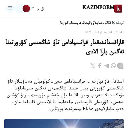
KAZINFORM
ق ز
ترەند:
2026-سايلاۋ
وقيعا
تاعايىنداۋ
اقوردا
21:43, 24 جەلتوقسان 2025
قازاقستاندىقتار فرانسياداعى تاۋ شاڭعىسى كۋرورتىنا
تەگىن بارا الادى
استانا. قازاقپارات - فرانسياداعى سەن-كولومبان دە-ۆيللار تاۋ
شاڭعىسى كۋرورتى بيىل قىستا شاڭعىمەن تەگىن سىرعاناۋعا
مۇمكىندىك بەرىپ وتىر. الايدا بۇل شەشىم تۋريست تارتۋ ءۇشىن
ەمەس، كۇردەلى قارجىلىق جاعدايعا بايلانىستى قابىلدانعان،
دەپ حابارلايدى El.kz ينتەرنەت پورتالى.