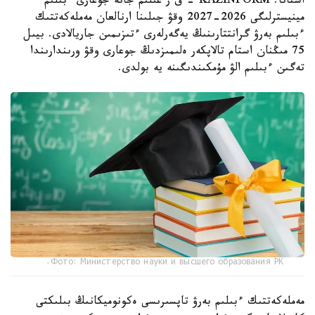
استانا. KAZINFORM - ق ر عىلىم جانە جوعارى ءبىلىم
مينيسترلىگى 2026-2027 وقۋ جىلىنا ارنالعان مەملەكەتتىك
ءبىلىم بەرۋ گرانتتارىنىڭ يەگەرلەرى ءتىزىمىن جاريالادى. بيىل
75 مىڭنان استام تالاپكەر ەلىمىزدىڭ جوعارى وقۋ ورىندارىندا
تەگىن ءبىلىم الۋ مۇمكىندىگىنە يە بولدى.
Фото: Министерство науки и высшего образования РК.
مەملەكەتتىك ءبىلىم بەرۋ تاپسىرىسى ەكونوميكانىڭ بىلىكتى