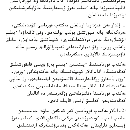
بىرىزدىلىكتى قامتاماسىز ەتۋگە، اتا-انالاردىڭ وڭ كوزقاراسىن
قالىپتاستىرۋعا جانە ءبىلىم بەرۋ ۇيىمدارىنىڭ جاۋاپكەرشىلىگىن
ارتتىرۋعا باعىتتالعان.
- ۇلدار مەن قىزدارعا ارنالعان مەكتەپ فورماسى كۇندەلىكتى،
مەرەكەلىك جانە سپورتتىق بولىپ بولىنەدى. ونى تاڭداۋدا ءبىلىم
الۋشىلاردىڭ جاس ەرەكشەلىكتەرى، كليماتتىق جاعدايلار، ساباق
وتەتىن ورىن، وقۋ عيماراتىنداعى تەمپەراتۋرالىق رەجيم جانە
قاۋىپسىزدىك تالاپتارى ەسكەرىلەدى.
مەكتەپ فورماسىنىڭ ءپىشىمىن ءبىلىم بەرۋ ۇيىمى قامقورشىلىق
كەڭەستىڭ، اتا-انالار كوميتەتىنىڭ جانە مەكتەپتەگى ءوزىن-
ءوزى باسقارۋ ورگاندارىنىڭ قاتىسۋىمەن ايقىندايدى. ول جالپى
مەكتەپتىك اتا-انالار جينالىسىنىڭ حاتتاماسىمەن بەكىتىلەدى.
مەكتەپ فورماسىنا ەنگىزىلەتىن وزگەرىستەر دە اتالعان
كەڭەستەرمەن كەلىسۋ ارقىلى قابىلدانادى.
اتا-انالار مەكتەپ فورماسىن كەز كەلگەن ساۋدا جەلىسىنەن
ساتىپ الىپ، ءوندىرۋشىنى ەركىن تاڭداي الادى. ءبىلىم بەرۋ
ۇيىمدارى تاراپىنان جەكەلەگەن وندىرۋشىلەرگە ارتىقشىلىق