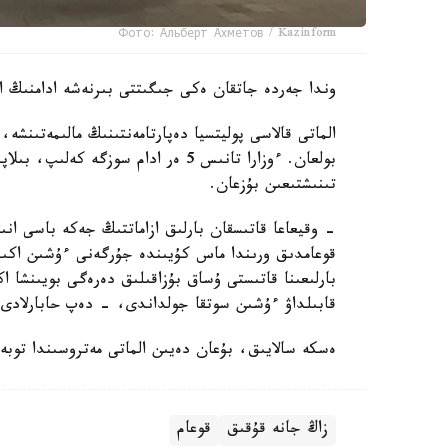
Фото: Альберт Ахметов / Kazinform
وندا جەردە جاتقان ەكى جىگىتتى بىرنەشە ادامنىڭ اي
بولعان. ءوزارا تانىس 5 ەر ادام سوز
تىنىشتىعىن بۇزعان.
- وقيعاعا قاتىسقان بارلىق ازاماتتىڭ جەكە باسى انى
قوعامدىق ورىندا ماس كۇيىندە جۇرگەنى ءۇشىن اكىمش
بارلىعىنا قاتىستى ۇساق بۇزاقىلىق دەرەگى بويىنشا 
قابىلداۋ ءۇشىن سوتقا جولداندى، - دەپ حابارلادى د
ەسكە سالايىق، بۇعان دەيىن الماتى مەتروسىندا توبە
زاڭ جانە قۇقىق
قوعام