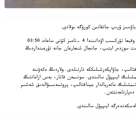
اۋسىز ۇرىپ جاتقانىن كورۋگە بولادى.
الماتى قالاسى پوليتسيا دەپارتامەنتىنىڭ مالىمەتىنشە، وقيعا تۇركسىب اۋدانىندا 4 -تامىز كۇنى ساعات 03:50
گە كەلىپ، بىلاپىت سوزدەر ايتىپ، جانجال شىعارعان جانە تۇرعىنداردىڭ
قتالىپ، جاۋاپكەرشىلىككە تارتىلدى. ولاردىڭ ەكەۋىنە
ىلىك ايىپپۇل سالىندى. سونىمەن قاتار، بەس ازاماتتىڭ
اكىمشىلىك ماتەريالدار جيناقتالىپ، پروتسەسسۋالدىق شەشىم
ەپارتامەنتتەن.
لەسكەندەرگە ايىپپۇل سالىندى.