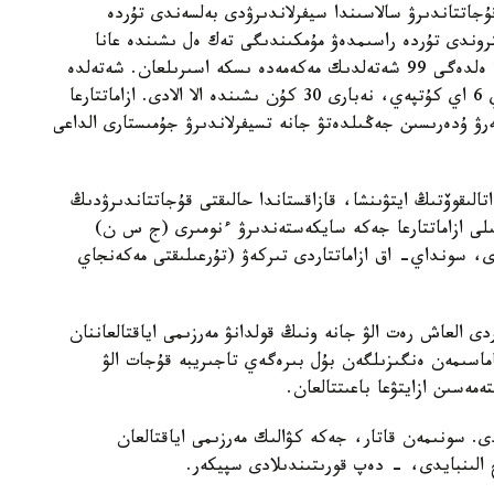
جاتتاندىرۋ سالاسىندا سيفرلاندىرۋدى بەلسەندى تۇردە
روندى تۇردە راسىمدەۋ مۇمكىندىگى تەك ەل ىشىندە عانا
ەمەس، شەتەلدەردە دە قولجەتىمدى. بۇل قىزمەت 71 ەلدەگى 99 شەتەلدىك مەكەمەدە ىسكە اسىرىلعان. شەتەلدە
جۇرگەن قازاقستاندىقتار ەندى پاسپورتتى بۇرىنعىداي 6 اي كۇتپەي، نەبارى 30 كۇن ىشىندە الا الادى. ازاماتتارعا
رۋ ۇدەرىسىن جەڭىلدەتۋ جانە تسيفرلاندىرۋ جۇمىستارى الداعى
لىقوۆتىڭ ايتۋىنشا، قازاقستاندا حالىقتى قۇجاتتاندىرۋدىڭ
ى ازاماتتارعا جەكە سايكەستەندىرۋ ءنومىرى (ج س ن)
، سونداي- اق ازاماتتاردى تىركەۋ (تۇرعىلىقتى مەكەنجاي
الىكتەردى العاش رەت الۋ جانە ونىڭ قولدانۋ مەرزىمى اياقتالعاننان
اماسىمەن ەنگىزىلگەن بۇل بىرەگەي تاجىريبە قۇجات الۋ
ەسىن ازايتۋعا باعىتتالعان.
ى. سونىمەن قاتار، جەكە كۋالىك مەرزىمى اياقتالعان
 الىنبايدى، - دەپ قورىتىندىلادى سپيكەر.