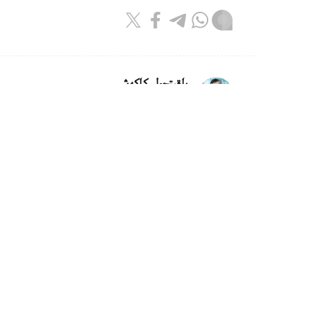
باقىتجول كاكەش
اۆتور
21:30, 05 تامىز 2026
تۇركىستان وبلىسىندا تاۋەشكىنىڭ لا
تۇركىستان. KAZINFORM - تۇ
كەدەرگى كەلتىرىپ، قاۋىپ توندىرگەن بەينەجازب