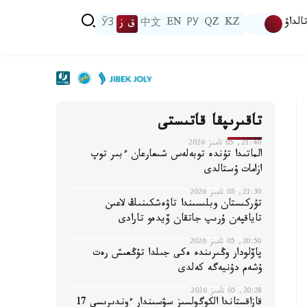
الداۋ
KZ
QZ
РУ
EN
中文
ق ز
ЎЗ
تاقىرىپقا قاتىستى
21:46, 05 تامىز 2026
الماتىدا تۇندە توبەلەس شىعارعان ءبىر توپ
ازامات ۇستالدى
21:30, 05 تامىز 2026
تۇركىستان وبلىسىندا تاۋەشكىنىڭ لاعىن
تاياقپەن ۇرىپ جاتقان ۆيدەو تارادى
20:56, 05 تامىز 2026
پاۆلودار وڭىرىندە ەكى جىلدا تۇڭعىش رەت
ۇشەم دۇنيەگە كەلدى
20:28, 05 تامىز 2026
قازاقستاندا الكوگولسىز سۋسىندار ءوندىرىسى 17