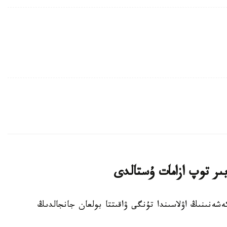
ىر توپ ازامات ۇستالدى
تۇرعىن ءۇي كەشەنىنىڭ اۋلاسىندا تۇنگى ۋاقىتتا بولعان جانجالدىڭ