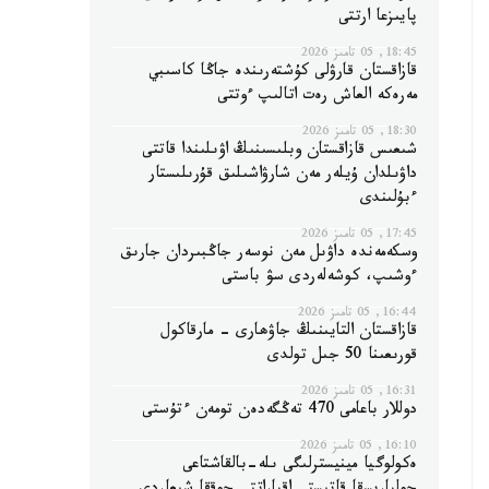
پايىزعا ارتتى
18:45, 05 تامىز 2026
قازاقستان قارۋلى كۇشتەرىندە جاڭا كاسىبي
مەرەكە العاش رەت اتالىپ ءوتتى
18:30, 05 تامىز 2026
شىعىس قازاقستان وبلىسىنىڭ اۋىلىندا قاتتى
داۋىلدان ۇيلەر مەن شارۋاشىلىق قۇرىلىستار
ءبۇلىندى
17:45, 05 تامىز 2026
وسكەمەندە داۋىل مەن نوسەر جاڭبىردان جارىق
ءوشىپ، كوشەلەردى سۋ باستى
16:44, 05 تامىز 2026
قازاقستان التايىنىڭ جاۋھارى - مارقاكول
قورىعىنا 50 جىل تولدى
16:31, 05 تامىز 2026
دوللار باعامى 470 تەڭگەدەن تومەن ءتۇستى
16:10, 05 تامىز 2026
ەكولوگيا مينيسترلىگى ىلە-بالقاشتاعى