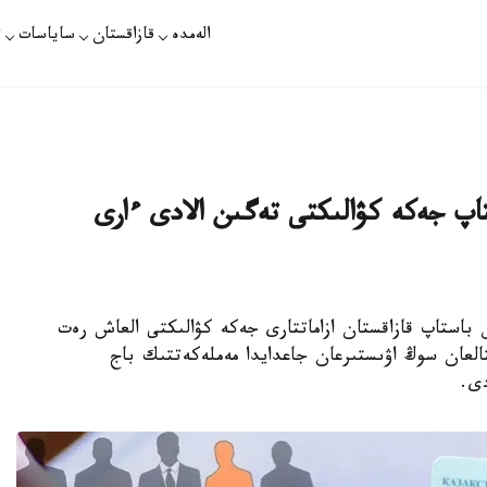
الەمدە
قازاقستان
ساياسات
ت
2 -جىلدان باستاپ جەكە كۋالىكتى تەگىن الادى ءارى
رات - 2026 -جىلعى 1-قاڭتاردان باستاپ قازاقستان ازاماتتارى جەكە كۋالىكتى العاش رەت
تالعان سوڭ اۋىستىرعان جاعدايدا مەملەكەتتىك باج