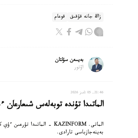
زاڭ جانە قۇقىق
قوعام
بەيسەن سۇلتان
اۆتور
21:46, 05 تامىز 2026
الماتىدا تۇندە توبەلەس شىعارعان ءب
الماتى. KAZINFORM - الماتىدا 
بەينەجازباسى تارادى.