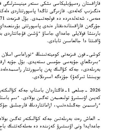
قازاقستان رەسپۋبليكاسى ىشكى ىستەر مينيسترلىگى قۇ
ەنگىزىپ كەلەدى. قازىرگى تاڭدا پاسپورتتاردى ەلەكت
بارىنشا قولايلى جاعداي جاساۋ ءۇشىن قۇجاتتاردى بە
ۋاقىتتا دا جالعاسىن تابادى.
كوشى-قون قىزمەتى كوميتەتىنىڭ ءتوراعاسى اسلان اتا
ءبىرىڭعاي جۇيەسى جۇمىس ىستەيدى. بۇل جۇيە ارقىل
بەرىلەدى، جەكە كۋالىك پەن پاسپورتتار راسىمدەلەدى
بويىنشا تىركەۋ) جۇزەگە اسىرىلادى.
2026 -جىلعى 1-قاڭتاردان باستاپ جەكە كۋ
كەيىن اۋىستىرۋ تولىعىمەن تەگىن بولادى. ءىىم باست
ءراسىمىن جەڭىلدەتىپ، ازاماتتاردىڭ قارجىلىق جۇكتەم
- العاش رەت بەرىلەتىن جەكە كۋالىكتەر تەگىن بولاد
جاعدايدا ونى اۋىستىرۋ كەزىندە دە مەملەكەتتىك باج