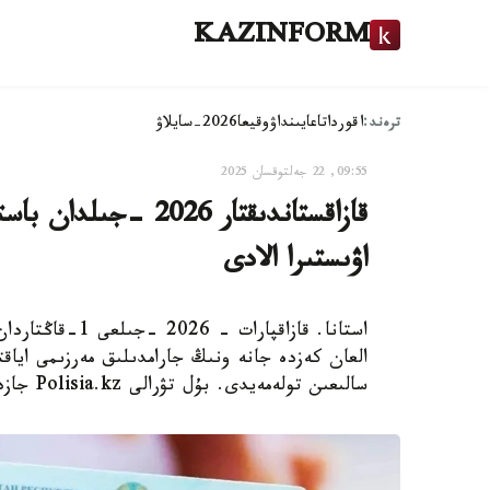
KAZINFORM
ترەند:
اقوردا
تاعايىنداۋ
وقيعا
2026-سايلاۋ
09:55, 22 جەلتوقسان 2025
قازاقستاندىقتار 026
اۋىستىرا الادى
استانا. قازاقپا
العان كەزدە جانە ونىڭ جارامدىلىق مەرزىمى اياق
سالىعىن تولەمەيدى. بۇل تۋرالى Polisia.kz جازدى.