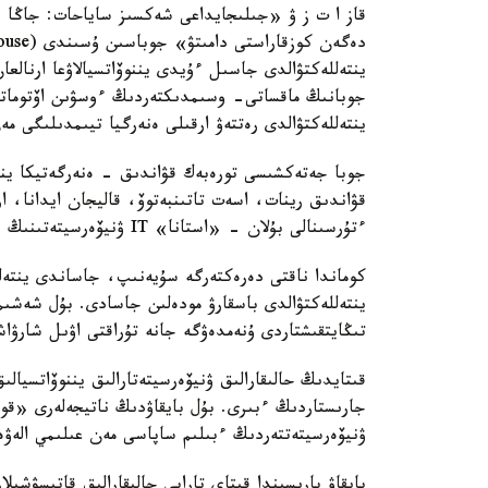
قاز ا ت ز ۋ «جىلىجايداعى شەكسىز ساياحات: جاڭا جىب
ينتەللەكتۋالدى جاسىل ءۇيدى يننوۆاتسيالاۋعا ارنال
جوبانىڭ ماقساتى- وسىمدىكتەردىڭ ءوسۋىن اۆتوماتت
ينتەللەكتۋالدى رەتتەۋ ارقىلى ەنەرگيا تيىمدىلىگى مە
جوبا جەتەكشىسى تورەبەك قۋاندىق - ەنەرگەتيكا ينس
قۋاندىق رينات، اسەت تاتىنبەتوۆ، قاليجان ايدانا، ا
ءتۇرسىنالى بۇلان - «استانا» IT ۋنيۆەرسيتەتىنىڭ ستۋدەنتى.
كوماندا ناقتى دەرەكتەرگە سۇيەنىپ، جاساندى ينتەلل
ينتەللەكتۋالدى باسقارۋ مودەلىن جاسادى. بۇل شەشى
تىڭايتقىشتاردى ۇنەمدەۋگە جانە تۇراقتى اۋىل شارۋاشى
قىتايدىڭ حالىقارالىق ۋنيۆەرسيتەتارالىق يننوۆاتسيال
ۋنيۆەرسيتەتتەردىڭ ءبىلىم ساپاسى مەن عىلىمي الەۋ