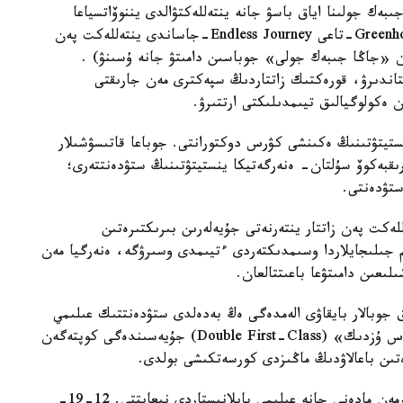
ەك جولىنا اياق باسۋ جانە ينتەللەكتۋالدى يننوۆاتسياعا
دەگەن كوزقاراستى دامىتۋ» جوباسىن ۇسىندى (Greenhouse-تاعى Endless Journey-جاساندى ينتەللەكت پەن
عان «جاڭا جىبەك جولى» جوباسىن دامىتۋ جانە ۇسىنۋ) .
اندىرۋ، قورەكتىك زاتتاردىڭ سپەكترى مەن جارىقتى
ن ەكولوگيالىق تيىمدىلىكتى ارتتىرۋ.
تيتۋتىنىڭ ەكىنشى كۋرس دوكتورانتى. جوباعا قاتىسۋشىلار
رىقبەكوۆ سۇلتان- ەنەرگەتيكا ينستيتۋتىنىڭ ستۋدەنتتەرى؛
ەكت پەن زاتتار ينتەرنەتى جۇيەلەرىن بىرىكتىرەتىن
م جىلىجايلاردا وسىمدىكتەردى ءتيىمدى وسىرۋگە، ەنەرگيا مەن
لىعىن دامىتۋعا باعىتتالعان.
ىق جوبالار بايقاۋى الەمدەگى ەڭ بەدەلدى ستۋدەنتتىك عىلىمي
جارىستاردىڭ ءبىرى. بۇل بايقاۋدىڭ ناتيجەلەرى «قوس ۇزدىك» (Double First-Class) جۇيەسىندەگى كوپتەگەن
ەتىن باعالاۋدىڭ ماڭىزدى كورسەتكىشى بولدى.
بايقاۋ بارىسىندا قىتاي تاراپى حالىقارالىق قاتىسۋشىلارمەن مادەني جانە عىلىمي بايلانىستاردى نىعايتتى. 12-19-