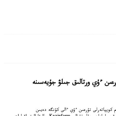
اتتى تۇرعىن ءۇي ورتالىق جىلۋ جۇيەسىنە
K - استانادا 10-نان استام كوپپاتەرلى تۇرعىن ءۇي ءالى كۇنگە دەيىن