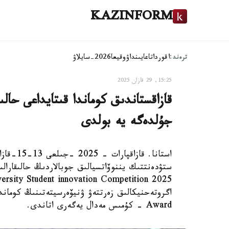
KAZINFORM
ترەند:
اقوردا
تاعايىنداۋ
وقيعا
2026-سايلاۋ
15:25, 29 قازان 2025
قازاقستاندىق كوماندا قىتايداعى حالى
جۇلدەگە يە بولدى
استانا. 
Award - كۇمىس مەدال يەگەرى اتاندى.