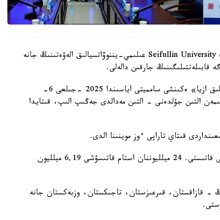
كەلتىرىلگەن دەرەكتەرگە سۇيەنسەك، بۇل جەتىستىك Seifullin University عىلىمي-يننوۆاتسيالىق الەۋەتىنىڭ جانە
ە قابىلەتتىلىگىنىڭ جارقىن دالەلى.
بۇعان دەيىن قاز ا ت ز ۋ كومانداسى «قىتاي - ورتالىق ازيا» ەكىنشى سامميتى اياسىندا 2025 -جىلعى 6-
ىمەن التىن جۇلدەنى - التىن مەدالدى جەڭىپ الىپ، قىتايدا
ىعىنداردى قىتاي تاراپى ءوز موينىنا الدى.
بيىل بايقاۋعا الەمنىڭ 161 ەلىنەن 5673 ج و و وكىلى قاتىستى. 24 ميلليوننان استام قاتىسۋشى 6,19 ميلليون
ىڭ - قازاقستان، قىرعىزستان، تاجىكستان، وزبەكستان جانە