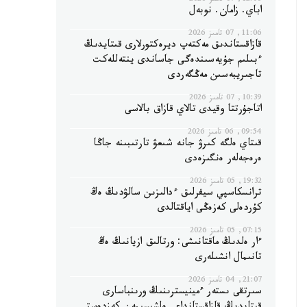
12:06, 07 تامىز 2026
اباي. زامان. نوبەل
11:06, 07 تامىز 2026
قازاقستاندىق مەكتەپ ديرەكتورلارى قىتايدىڭ
ءبىلىم جۇيەسىندەگى جاساندى ينتەللەكت
تاجىريبەسىن مەڭگەردى
10:39, 07 تامىز 2026
اتاجۇرتتا وقيدى تالاي قازاق بالاسى
09:54, 06 تامىز 2026
قىتاي ەلگە كىرۋ جانە شىعۋ تارتىبىنە جاڭا
ەرەجەلەر ەنگىزەدى
19:32, 05 تامىز 2026
ترانسكاسپي سيفرلىق ءدالىزىن سالۋدىڭ ەڭ
كۇردەلى كەزەڭى اياقتالدى
07:15, 05 تامىز 2026
ءار ەلدىڭ ماقتانىشى: ورتالىق ازيانىڭ ەڭ
تانىمال انشىلەرى
21:07, 04 تامىز 2026
سىرتقى ىستەر ءمينيسترىنىڭ ورىنباسارى