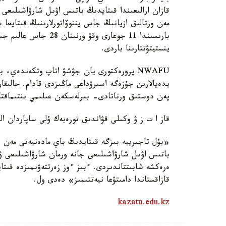
مەن ورتالىق ازيانىڭ جاس يننوۆاتورلارىنىڭ قىتايعا
بارىسىندا 11 جوعارى وق
ينستيتۋتتارىنا باردى.
NWAFU پرورەكتورى يان جۋشۋ اتاپ وتكەندەي،
يدەيالارىن جۇزەگە اسىرۋداعى ماڭىزدى قادام. حالىقا
پەن دوستىق ورناتادى- بىرلەسكەن عىلىمي ىنتىماقتا
قاز ا ت ز ۋ وكىلى قۋاندىق تورەبەك ۇلى ساپاردان ا
«بۇل تاجىريبە بىزگە قىتايدىڭ باي مادەنيەتى مەن 
باتىس اۋىل شارۋاشىلىعى جانە ورمان شارۋاشىلىعى ۋ
ەرەكشە شابىتتاندىردى. ءبىز ءوز زەرتتەۋىمىزدە قىت
قازاقستاندا دامىتۋعا نيەتتىمىز» دەدى ول.
kazatu.edu.kz