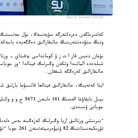
Фото: kazatu.edu.kz
ونىڭ ستۋدەنتتەرىنىڭ حالىقارالىق دەڭگەيدە باسەكەگ
شىلدەدە الماتىدا وتكەن وڭىرلىك فينالدا ءوز جوباس
حالىقارالىق كەزەڭگە شىققان.
ايتا كەتەيىك، حالىقارالىق فينالعا قاتىسۋعا بارلىق ش
جوبانى ۇسىندى.
ءبىرىنشى ورتالىق ازيا وڭىرلىك كەزەڭىنە بەس ەلد
تۇرىكمەنستاننىڭ 82 ۋنيۆەرسيتەتىنەن 261 جوبا ءتۇستى.