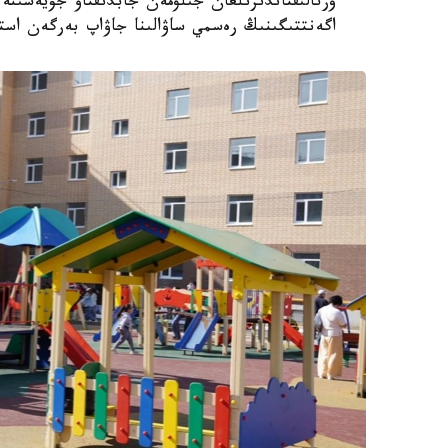
اگەنتتىگىنىڭ رەسمي ساۋالىنا جاۋاپ بەرگەن استا