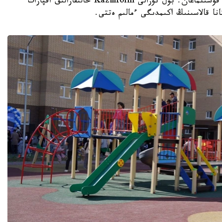
ورتالىقتاندىرىلعان جىلۋمەن جابدىقتاۋ جۇيەسىنە قوسىلماعان. بۇل تۋرالى Kazinform حالىقارالىق اقپارات
نا قالاسىنىڭ اكىمدىگى ءمالىم ەتتى.