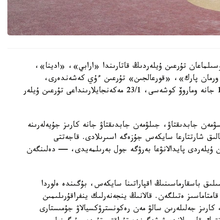
سىلماعان تۇرعىن ۇيلەردىڭ قاتارىندا «ارابي»، «ادينا»،
رمان پارك»، «قورعالجىن» تۇرعىن ءۇي كەشەندەرى،
سونداي-اق ە-496 كوشەسىندەگى 10, 10/1, 10/3 جانە وماروۆ كوشەسى، 23/1 مەكەنجايلارىنداعى تۇرعىن ۇيلەر
سۋمەن جابدىقتاۋ، جىلۋمەن جابدىقتاۋ جانە كارىز جۇيەلەرىنە
الىق شارتتارعا سايكەس جۇزەگە اسىرىلادى. قاجەتتى
ن ۇيلەردى پايدالانۋعا بەرۋگە جول بەرىلمەيدى، — دەلىنگەن
ىلىق باسقارماسىنىڭ اقپاراتىنا سايكەس، بۇگىندە ەلوردا
ورتالىقتاندىرىلعان اۋىزسۋمەن 100 پايىز قامتاماسىز ەتىلگەن. قالانىڭ ينجەنەرلىك ينفراقۇرىلىمىن
كارىز جەلىلەرىن سالۋ مەن رەكونسترۋكسيالاۋ جۇمىستارى