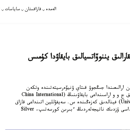
الەمدە
قازاقستان
ساياسات
ت
قارالىق يننوۆاتسيالىق بايقاۋدا كۇمىس
قازاقپارات - 2025 -جىلعى 13-15-قازان ارالىعىندا جىڭجوۋ قىتاي ۋنيۆەرسيتەتىندە وتكەن
ستۋدەنتتىك يننوۆاتسيالىق جوبالاردىڭ حالىقارالىق ج و و اراسىنداعى بايقاۋىنىڭ (China International
University Student innovation Competition 2025) فينالدىق كەزەڭىندە س. سەيفۋللين اتىنداعى قازاق
اگروتەحنيكالىق زەرتتەۋ ۋنيۆەرسيتەتىنىڭ كومانداسى ۇزدىك ناتيجەلەردىڭ ءبىرىن كورسەتىپ، Silver