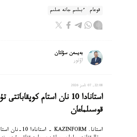
قوعام
ءبىلىم جانە عىلىم
بەيسەن سۇلتان
اۆتور
22:08, 07 تامىز 2026
استانادا 10 نان استام كوپقاب
قوسىلماعان
استانا. AZINFORM