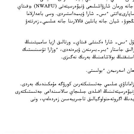
قازان ارالىعىندا قىتايدىڭ باتىس اۋىل شارۋاشىلىعى جانە ورمان شارۋاشىلىعى ۋنيۆەرسيتەتى (NWAFU) «قىتاي
 ساپارى»اتتى ءىس- شارا ۇيىمداستىردى. وسى باعدارلاما
ۋ ورنىنان 28 جاس عالىم جىڭجوۋ، شيان جانە يانلين قالالارىنا جانە عىلىمي-زەرتتەۋ
 بۇل ءىس- شارا ەكىنشى قىتاي- ورتالىق ازيا سامميتىنىڭ
رالىق جاستار ءبىر-بىرىنەن ۇيرەنەدى، ءوزارا تۇسىنىستىك
ستىقتىڭ بولاشاعىنىڭ بەرىك نەگىزى.
لعان اسەرىمەن ءبولىستى.
زاماناۋي عىلىمي جەتىستىكتەرىن كورۋگە مۇمكىندىك بەردى.
نيۆەرسيتەتىنىڭ اقىلدى جىلىجاي سالاسىنداعى جەتىستىكتەرى
ايدىڭ اگروتەحنولوگيالىق تاجىريبەسىن زەردەلەپ، ونى