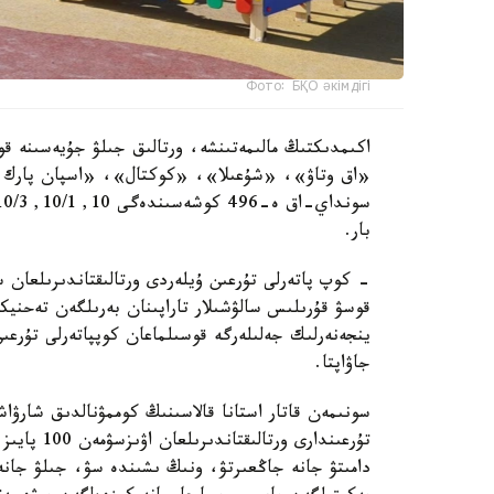
Фото: БҚО әкімдігі
اكىمدىكتىڭ مالىمەتىنشە، ورتالىق جىلۋ جۇيەسىنە قو
«اق وتاۋ»، «شۇعىلا»، «كوكتال»، «اسپان پارك و
بار.
- كوپ پاتەرلى تۇرعىن ۇيلەردى ورتالىقتاندىرىلعان 
قوسۋ قۇرىلىس سالۋشىلار تاراپىنان بەرىلگەن تەحنيك
ينجەنەرلىك جەلىلەرگە قوسىلماعان كوپپاتەرلى تۇرعى
جاۋاپتا.
سونىمەن قاتار استانا قالاسىنىڭ كوممۋنالدىق شارۋاش
تۇرعىندارى 
دامىتۋ جانە جاڭعىرتۋ، ونىڭ ىشىندە سۋ، جىلۋ جانە 