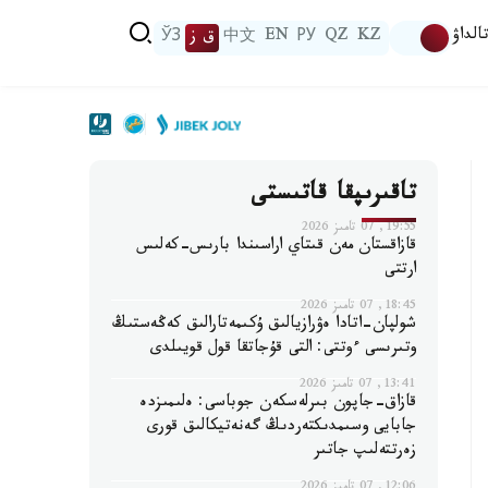
الداۋ
KZ
QZ
РУ
EN
中文
ق ز
ЎЗ
تاقىرىپقا قاتىستى
19:55, 07 تامىز 2026
قازاقستان مەن قىتاي اراسىندا بارىس-كەلىس
ارتتى
18:45, 07 تامىز 2026
شولپان-اتادا ەۋرازيالىق ۇكىمەتارالىق كەڭەستىڭ
وتىرىسى ءوتتى: التى قۇجاتقا قول قويىلدى
13:41, 07 تامىز 2026
قازاق-جاپون بىرلەسكەن جوباسى: ەلىمىزدە
جابايى وسىمدىكتەردىڭ گەنەتيكالىق قورى
زەرتتەلىپ جاتىر