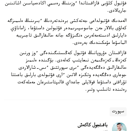
فۋتبول كلۋبى قازاقستاندا ءوزىنىڭ رەسمي اكادەمياسىن اشاتىنىن
جاريالادى.
الەمدىك فۋتبولداعى جەتەكشى برەندتەردىڭ ءبىرىنىڭ ەلىمىزگە
كەلۋى بالالار مەن جاسوسپىرىمدەر فۋتبولىن دامىتۋعا، زاماناۋي
دايارلىق ادىستەمەلەرىن ەنگىزۋگە جانە حالىقارالىق تاجىريبە
الماسۋعا مۇمكىندىك بەرەدى.
قازاقستان ەۋروپانىڭ فۋتبول كەڭىستىگىندەگى ءوز ورنىن
كەزەڭ-كەزەڭىمەن نىعايتىپ كەلەدى. بۇگىندە ەلىمىز
حالىقارالىق دەڭگەيدەگى ءىرى سپورتتىق ءىس-شارالاردى
جوعارى دەڭگەيدە وتكىزە الاتىن ءارى فۋتبولدى بارلىق باعىتتا
تۇراقتى دامىتۋعا قولايلى جاعداي قالىپتاستىرعان مەملەكەت
رەتىندە تانىلىپ وتىر.
سپورت
باقىتجول كاكەش