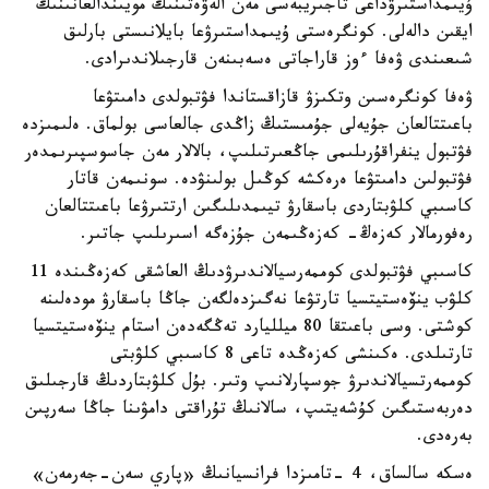
ۇيىمداستىرۋداعى تاجىريبەسى مەن الەۋەتىنىڭ مويىندالعانىنىڭ
ايقىن دالەلى. كونگرەستى ۇيىمداستىرۋعا بايلانىستى بارلىق
شىعىندى ۋەفا ءوز قاراجاتى ەسەبىنەن قارجىلاندىرادى.
ۋەفا كونگرەسىن وتكىزۋ قازاقستاندا فۋتبولدى دامىتۋعا
باعىتتالعان جۇيەلى جۇمىستىڭ زاڭدى جالعاسى بولماق. ەلىمىزدە
فۋتبول ينفراقۇرىلىمى جاڭعىرتىلىپ، بالالار مەن جاسوسپىرىمدەر
فۋتبولىن دامىتۋعا ەرەكشە كوڭىل بولىنۋدە. سونىمەن قاتار
كاسىبي كلۋبتاردى باسقارۋ تيىمدىلىگىن ارتتىرۋعا باعىتتالعان
رەفورمالار كەزەڭ- كەزەڭىمەن جۇزەگە اسىرىلىپ جاتىر.
كاسىبي فۋتبولدى كوممەرسيالاندىرۋدىڭ العاشقى كەزەڭىندە 11
كلۋب ينۆەستيتسيا تارتۋعا نەگىزدەلگەن جاڭا باسقارۋ مودەلىنە
كوشتى. وسى باعىتقا 80 ميلليارد تەڭگەدەن استام ينۆەستيتسيا
تارتىلدى. ەكىنشى كەزەڭدە تاعى 8 كاسىبي كلۋبتى
كوممەرتسيالاندىرۋ جوسپارلانىپ وتىر. بۇل كلۋبتاردىڭ قارجىلىق
دەربەستىگىن كۇشەيتىپ، سالانىڭ تۇراقتى دامۋىنا جاڭا سەرپىن
بەرەدى.
ەسكە سالساق، 4 -تامىزدا فرانسيانىڭ «پاري سەن-جەرمەن»