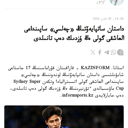
اۆتور
14:40, 05 تامىز 2026
داستان ساتپايەۆتىڭ «چەلسي» ساپىنداعى
العاشقى گولى ەڭ ۇزدىك دەپ تانىلدى
استانا. KAZINFORM - قازاقستان قۇراماسىنىڭ 17 جاستاعى
شابۋىلشىسى داستان ساتپايەۆتىڭ لوندوننىڭ «چەلسي»
ساپىنداعى العاشقى گولى اتسستراليادا وتكەن Sydney Super
Cup ماۋسىمالدى ءتۋرنيرىنىڭ ەڭ ۇزدىك گولى دەپ تانىلدى،
دەپ حابارلايدى informsports.kz.