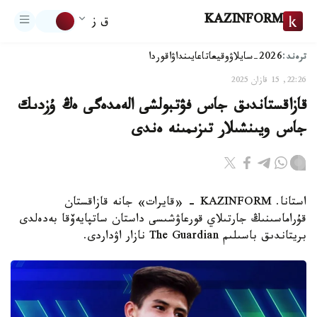
KAZINFORM
ق ز
ترەند:
2026-سايلاۋ
وقيعا
تاعايىنداۋ
اقوردا
22:26, 15 قازان 2025
قازاقستاندىق جاس فۋتبولشى الەمدەگى ەڭ ۇزدىك
جاس ويىنشىلار تىزىمىنە ەندى
استانا. KAZINFORM - «قايرات» جانە قازاقستان
قۇراماسىنىڭ جارتىلاي قورعاۋشىسى داستان ساتپايەۆقا بەدەلدى
بريتاندىق باسىلىم The Guardian نازار اۋداردى.