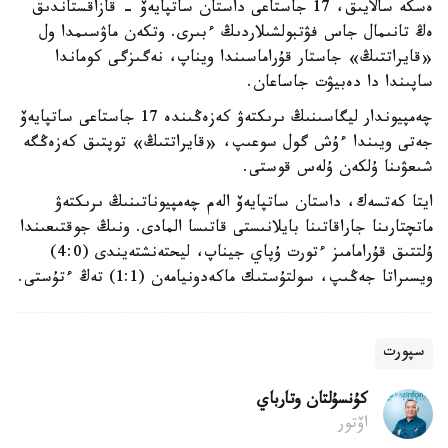
ەسكە سالايىق، 17 جاستاعى داستان ساتپايەۆ - قازاقستاندىق
ەڭ تانىمال جاس فۋتبولشىلاردىڭ ءبىرى. وتكەن ماۋسىمدا ول
«قايراتتىڭ» جاستار قۇراماسىندا ويناپ، نەگىزگى كوماندا
ساپىندا دا دەبيۋت جاساعان.
چەمپيوندار ليگاسىنىڭ ىرىكتەۋ كەزەڭىندە 17 جاستاعى ساتپايەۆ
جەتى ويىندا ءۇش گول سوعىپ، «قايراتتىڭ» توپتىق كەزەڭگە
شىعۋىنا ۇلكەن ۇلەس قوستى.
ايتا كەتسەك، داستان ساتپايەۆ الەم چەمپيوناتىنىڭ ىرىكتەۋ
ماتچتارىنا جاراقاتىنا بايلانىستى قاتىسا المادى. ونىڭ جوقتىعىندا
ۇلتتىق قۇرامامىز ءتورت ۇپاي جيناپ، ليحتەنشتەيندى (4:0)
ويسىراتا جەڭىپ، سولتۇستىك ماكەدونيامەن (1:1) تەڭ ءتۇستى.
سپورت
كۇنسۇلتان وتارباي
اۆتور