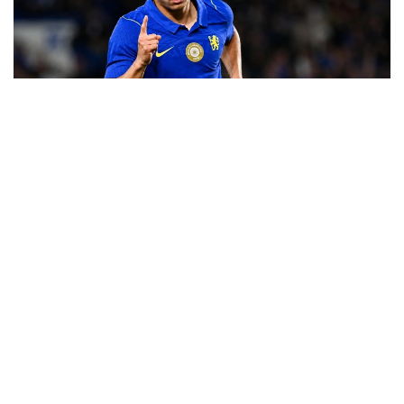
Фото: "Челси" ФК баспасөз қызметі
ساتپايەۆ بۇل گولدى «ۋەستەرن سيدنەي ۋوندەرەرس»
كومانداسىنا قارسى ماتچتا سوقتى. ول الاڭنىڭ ورتاسىنان
بەرىلگەن پاستى قابىلداپ، قارسىلاس قورعاۋشىلارىنان وزىپ
شىعىپ، ءدال سوققىمەن دوپتى قاقپاعا توعىتتى. بۇل گول
ساتپايەۆتىڭ عانا ەمەس، باس باپكەر حابي الونسونىڭ دا
«چەلسي» ساپىنداعى العاشقى دوبى بولاتىن.
ءتۋرنيردىڭ ۇزدىك گولدارى رەيتينگىندە ەكىنشى ورىنعا
«توتتەنحەم» شابۋىلشىسى ماتيس تەلدىڭ «سيدنەي» قاقپاسىنا
ايىپ دوبىنان سوققان گولى جايعاستى.