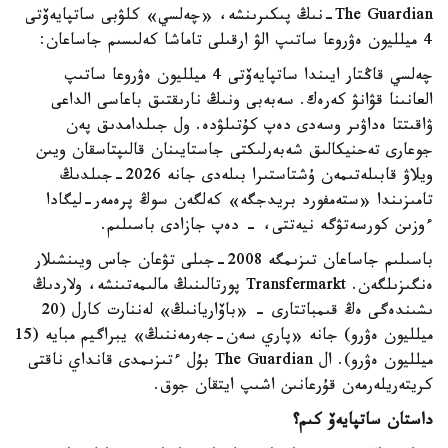
The Guardian-نىڭ پىكىرىنشە، «چەلسي» كلۋبى ساتپايەۆتى
4 ميلليون ەۋروعا ساتىپ الۋ ارقىلى تاماشا كەلىسىم جاساعان:
چەلسي قاڭتار ايىندا ساتپايەۆتى 4 ميلليون ەۋروعا ساتىپ
العانىنا قۋانۋ كەرەك. سەبەبى ونىڭ نارىقتىق باعاسى الداعى
ۋاقىتتا ەداۋىر وسەدى دەپ كۇتىلۋدە. ول جىلدامدىق پەن
جوعارى تەحنيكالىق شەبەرلىكتى جاستايىنان قالىپتاسقان ويىن
ويلاۋ قابىلەتىمەن ۇشتاستىرا بىلەدى جانە 2026-جىلدىڭ
تامىزىندا «ستەمفورد بريدجگە» كەلگەن سوڭ پرەمەر-ليگادا
ءوزىن كورسەتۋگە نيەتتى، - دەپ جازادى باسىلىم.
باسىلىم جاساعان تىزىمگە 2008-جىلى تۋعان جاس ويىنشىلار
ەنگىزىلگەن. Transfermarkt پورتالىنىڭ مالىمەتىنشە، ولاردىڭ
ىشىندەگى ەڭ قىمباتتارى - «باۆاريانىڭ» لەننارت كارل (20
ميلليون ەۋرو) جانە «پاري سەن-جەرمەننىڭ» يبراگيم مبايە (15
ميلليون ەۋرو). ال The Guardian بۇل ءتىزىمدى قانداي ناقتى
كريتەريلەرمەن قۇرعانىن اشىپ ايتقان جوق.
داستان ساتپايەۆ كىم؟