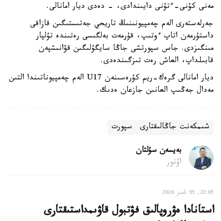
مەنى كۇنى-ءتۇنى دايىندادى، - دەدى ديار امانالى.
جەرلەستەرى الەم چەمپيونىنىڭ تاريحي جەتىستىگىن قازاقى
داستۇرمەن اتاپ ءوتىپ، قۇرمەت بەلگىسى رەتىندە تۇلپار
مىنگىزدى. جاس سپورتشى جاڭا سايگۇلىگىن قۋانىشپەن
قابىلداپ، العاش رەت تىزگىندەدى.
ديار امانالى گرەك-ريم كۇرەسىنەن U17 الەم چەمپيوناتىندا التىن
مەدال جەڭىپ العانىن جازعان ەدىك.
شىمكەنت جاڭالىقتارى
سپورت
بەيسەن سۇلتان
اۆتور
22:05, 05 تامىز 2026
استانادا ەۋروپالىق فۋتبول قاۋىمداستىقتارى