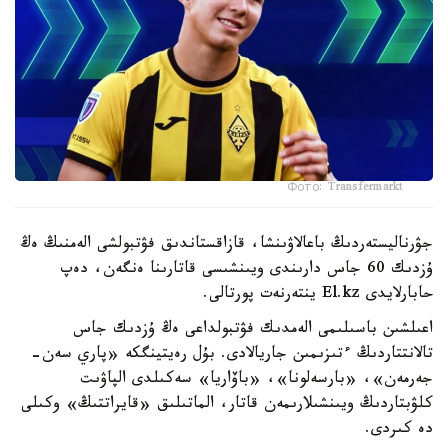
Фото: Transfermarkt
جۋرناليستەردىڭ باعالاۋىنشا، قازاقستاندىق فۋتبولشى الەمنىڭ ەڭ
ۇزدىك 60 جاس دارىندى ويىنشىسى قاتارىنا ەنگەن، دەپ
حابارلايدى El.kz ينتەرنەت پورتالى.
اعىلشىن باسىلىمى الەمدىك فۋتبولداعى ەڭ ۇزدىك جاس
تالانتتاردىڭ ءتىزىمىن جاريالادى. بۇل رەيتينگكە «پاري سەن-
جەرمەن»، «بارسەلونا»، «باۆاريا» سەكىلدى الپاۋىت
كلۋبتاردىڭ ويىنشىلارىمەن قاتار، الماتىلىق «قايراتتىڭ» وكىلى
دە كىردى.