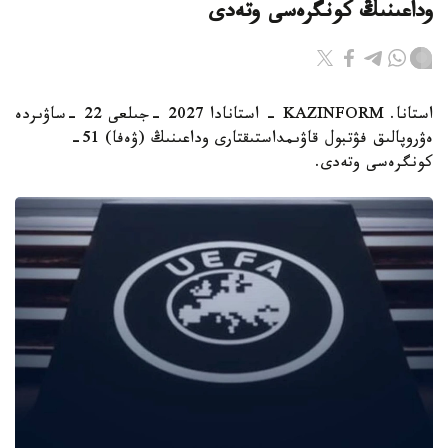
وداعىنىڭ كونگرەسى وتەدى
استانا. KAZINFORM - استانادا 2027 -جىلعى 22 -ساۋىردە
ەۋروپالىق فۋتبول قاۋىمداستىقتارى وداعىنىڭ (ۋەفا) 51-
كونگرەسى وتەدى.