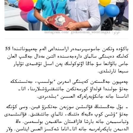
فوتو: instagram.com/ grekoroman_wrestlingkz
باكۋدە وتكەن جاسوسپىرىمدەر اراسىنداعى الەم چەمپيوناتىندا 55
كەلىگە دەيىنگى سالماق دارەجەسىندە التىن مەدال جەڭىپ العان
جاس بالۋانعا سۋ جاڭا اۆتوكولىك پەن اسىل تۇقىمدى تۇلپار
سىيعا تارتىلدى.
چەمپيون جەڭىستەن كەيىنگى اسەرىن ءبولىسىپ، جەتىستىككە
جەتۋ جولىندا قولداۋ كورسەتكەن جاتتىقتىرۋشىلارىنا، اتا-
اناسىنا جانە جانكۇيەرلەرگە العىسىن ءبىلدىردى.
- بۇل جەڭىستىڭ قۋانىشىن سوزبەن جەتكىزۋ قيىن. وسى كۇنگە
جەتۋ ءۇشىن كوپ ەڭبەك ەتتىك، تالماي جاتتىقتىق. قۋانىشىمدى
وتباسىممەن جانە بارشا قازاقستان حالقىمەن بولىسەمىن. ەڭ
الدىمەن باپكەرلەرىمە جانە اتا-اناما شەكسىز العىس ايتامىن. ولار