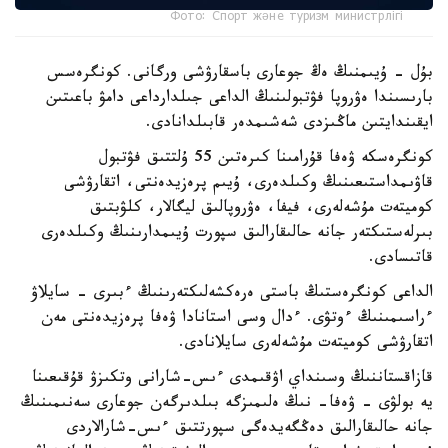
Фото: Спорт және туризм министрлігі
بۇل - ۇيىمنىڭ ەڭ جوعارى باسقارۋشى ورگانى. كونگرەسس
بارىسىندا ەۋروپا فۋتبولىنىڭ الداعى جىلدارداعى دامۋ باعىتىن
ايقىندايتىن ماڭىزدى شەشىمدەر قابىلدانادى.
كونگرەسكە ۋەفا قۇرامىنا كىرەتىن 55 ۇلتتىق فۋتبول
قاۋىمداستىعىنىڭ وكىلدەرى، ۇيىم پرەزيدەنتى، اتقارۋشى
كوميتەت مۇشەلەرى، فيفا، ەۋروپالىق ليگالار، كلۋبتىق
بىرلەستىكتەر جانە حالىقارالىق سپورت ۇيىمدارىنىڭ وكىلدەرى
قاتىسادى.
الداعى كونگرەستىڭ باستى ەرەكشەلىكتەرىنىڭ ءبىرى - سايلاۋ
ءراسىمىنىڭ ءوتۋى. ءدال وسى استانادا ۋەفا پرەزيدەنتى مەن
اتقارۋشى كوميتەت مۇشەلەرى سايلانادى.
قازاقستاننىڭ وسىنداي اۋقىمدى ءىس-شارانى وتكىزۋ قۇقىعىنا
يە بولۋى - ۋەفا- نىڭ ەلىمىزگە بىلدىرگەن جوعارى سەنىمىنىڭ
جانە حالىقارالىق دەڭگەيدەگى سپورتتىق ءىس-شارالاردى