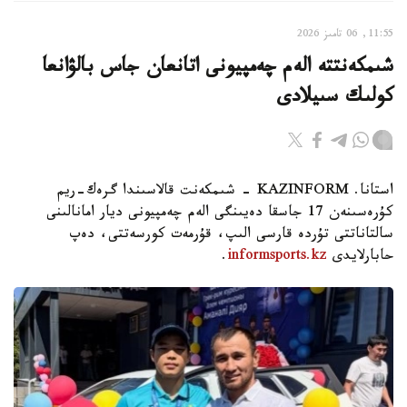
11:55, 06 تامىز 2026
شىمكەنتتە الەم چەمپيونى اتانعان جاس بالۋانعا
كولىك سىيلادى
استانا. KAZINFORM - شىمكەنت قالاسىندا گرەك-ريم
كۇرەسىنەن 17 جاسقا دەيىنگى الەم چەمپيونى ديار امانالىنى
سالتاناتتى تۇردە قارسى الىپ، قۇرمەت كورسەتتى، دەپ
حابارلايدى
informsports.kz
.