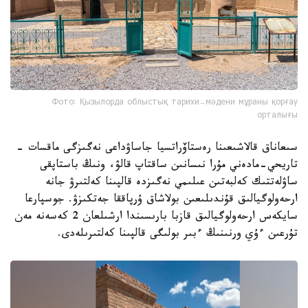
Фото: Қызылорда облыстық тарихи-мәдени мұраны қорғау
орталығы
سىعاناق قالاشىعىنا رەستاۆراتسيا جاساۋداعى نەگىزگى ماقسات -
تاريحي-مادەني مۇرا نىسانىن ساقتاپ قالۋ، ونىڭ باستاپقى
ساۋلەتتىك كەلبەتىن عىلىمي نەگىزدە قالپىنا كەلتىرۋ جانە
ارحەولوگيالىق قۇندىلىعىن بولاشاق ۇرپاققا جەتكىزۋ. جوسپارعا
سايكەس ارحەولوگيالىق قازبا بارىسىندا ارشىلعان 2 كەسەنە مەن
تۇرعىن ءۇي ورنىنىڭ ءبىر بولىگى قالپىنا كەلتىرىلەدى.