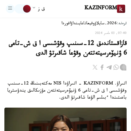
KAZINFORM
ق ز
ترەند:
2026-سايلاۋ
وقيعا
تاعايىنداۋ
اقوردا
07:40, 03 مامىر 2024
قازاقستاندىق 12-سىنىپ وقۋشىسى ا ق ش-تاعى
6 ۋنيۆەرسيتەتتەن وقۋعا شاقىرتۋ الدى
اتىراۋ. KAZINFORM - اتىراۋدا NIS مەكتەبىنىڭ 12-سىنىپ
وقۋشىسى ا ق ش-تاعى 6 ۋنيۆەرسيتەتتەن مۋزىكالىق يندۋستريا
باعىتىندا ءبىلىم الۋعا شاقىرتۋ الدى.