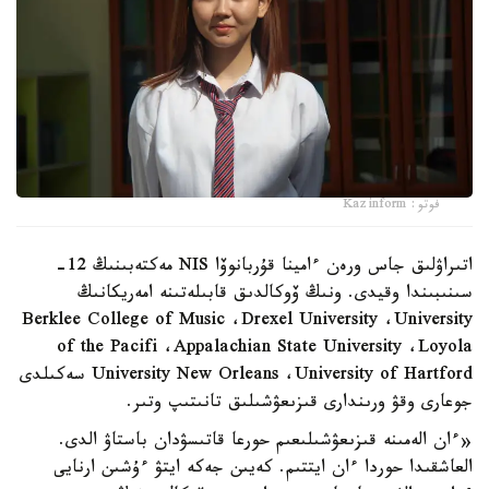
فوتو: Kazinform
اتىراۋلىق جاس ورەن ءامينا قۇربانوۆا NIS مەكتەبىنىڭ 12-
سىنىبىندا وقيدى. ونىڭ ۆوكالدىق قابىلەتىنە امەريكانىڭ
Berklee College of Music ،Drexel University ،University
of the Pacifi ،Appalachian State University ،Loyola
University New Orleans ،University of Hartford سەكىلدى
جوعارى وقۋ ورىندارى قىزىعۋشىلىق تانىتىپ وتىر.
«ءان الەمىنە قىزىعۋشىلىعىم حورعا قاتىسۋدان باستاۋ الدى.
العاشقىدا حوردا ءان ايتتىم. كەيىن جەكە ايتۋ ءۇشىن ارنايى