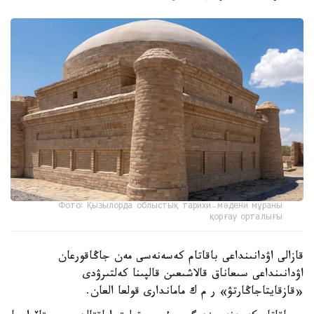
Фото: Қызылорда облыстық тарихи-мәдени мұраны
қорғау орталығы
قازالى اۋدانىنداعى باقاتام كەسەنەسى مەن جاڭاقورعان
اۋدانىنداعى سىعاناق قالاشىعىن قالپىنا كەلتىرۋدى
«قازقايتاجاڭارتۋ» ر م ك ماماندارى قولعا العان.