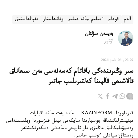
الەم
قوعام
ءبىلىم جانە عىلىم
وتانداستار
ىقپالداستىق
بەيسەن سۇلتان
اۆتور
22:29, 06 تامىز 2026
سىر وڭىرىندەگى باقاتام كەسەنەسى مەن سىعاناق
قالاشىعى قالپىنا كەلتىرىلىپ جاتىر
قىزىلوردا. KAZINFORM - مادەنيەت جانە اقپارات
مينيسترلىگىنىڭ جوسپارىنا سايكەس بيىل قىزىلوردا وبلىسىنداعى
رەسپۋبليكالىق ماڭىزى بار تاريحي-مادەني ەسكەرتكىشتەر
رەستاۆراسيادان ءوتىپ جاتىر.