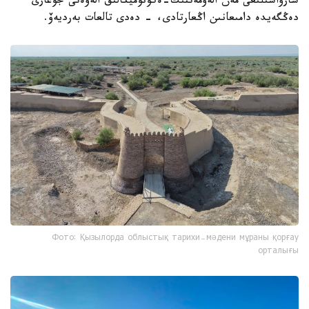
شارۋاشىلىعى مەن الەۋمەتتىك-ەكونوميكالىق الەۋەتى جوعارى
دەڭگەيدە دامىعانىن اڭعارتادى، - دەدى تالعات بەرديەۆ.
Фото: Қызылорда облыстық тарихи-мәдени мұраны қорғау
орталығы