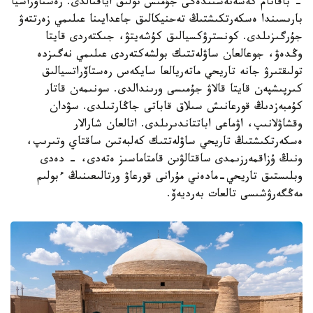
- باقاتام كەسەنەسىندەگى جۇمىس تولىق اياقتالدى. رەستاۆراسيا
بارىسىندا ەسكەرتكىشتىڭ تەحنيكالىق جاعدايىنا عىلىمي زەرتتەۋ
جۇرگىزىلدى. كونسترۋكسيالىق كۇشەيتۋ، جىكتەردى قايتا
وڭدەۋ، جوعالعان ساۋلەتتىك بولشەكتەردى عىلىمي نەگىزدە
تولىقتىرۋ جانە تاريحي ماتەريالعا سايكەس رەستاۆراتسيالىق
كىرپىشپەن قايتا قالاۋ جۇمىسى ورىندالدى. سونىمەن قاتار
كۇمبەزدىڭ قورعانىش سىلاق قاباتى جاڭارتىلدى. سۋدان
وقشاۋلانىپ، اۋماعى اباتتاندىرىلدى. اتالعان شارالار
ەسكەرتكىشتىڭ تاريحي ساۋلەتتىك كەلبەتىن ساقتاي وتىرىپ،
ونىڭ ۇزاقمەرزىمدى ساقتالۋىن قامتاماسىز ەتەدى، - دەدى
وبلىستىق تاريحي-مادەني مۇرانى قورعاۋ ورتالىعىنىڭ ءبولىم
مەڭگەرۋشىسى تالعات بەرديەۆ.