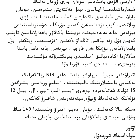
ءدارىس الۋدى باستادىم. سودان بەرى ۆوكال مەنىڭ
شىعارماشىلىعىما اينالدى. بيىل مەكتەپتى بىتىرەمىن. سوعان
بايلانىستى ماماندىق تاڭدايتىن ءسات جاقىنداعاندا، ۇزاق
ويلاندىم. كوپ ىزدەنىستەن كەيىن مۋزىكا يندۋسترياسىنداعى
بيزنەس جانە مەنەدجمەنت بويىنشا باكالاۆر باعدارلاماسىن تاپتىم.
كەيىن بۇل وتە جاقسى تاڭداۋ ەكەنىن ءتۇسىندىم. ويتكەنى بۇل
باعدارلامامەن مۋزىكا مەن قارجى، بيزنەس جانە تاعى باسقا
سالالاردا اكادەميالىق ءبىلىمدى بىرىكتىرۋگە مۇكىندىك
بەرەدى»، - دەيدى ءامينا قۇربانوۆا.
اتىراۋداعى حيميا- بيولوگيا باعىتىنداعى NIS زياتكەرلىك
مەكتەبى باسشىلارىنىڭ مالىمەتىنشە، ءبىلىم ورداسىن بىتىرگەن
15 تۇلەك شەتەلدەردە جوعارى ءبىلىم الىپ ءجۇر. ال، بيىل 12
تۇلەككە شەتەلدىڭ ۋنيۆەرسيتەتتەرىنەن شاقىرۋ كەلگەن.
ەسكە سالا كەتەلىك، بۇعان دەيىن اتىراۋ وبلىسىندا 149 مىڭ
وقۋشى جيىنتىق باعالاۋدان بوساتىلعانىن جازعان ەدىك.
اۆتور
جولداسبەك شوپەعۇل