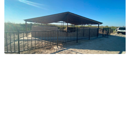
Фото: Қызылорда облыстық тарихи-мәдени мұраны қорғау
орталығы
قوعام
باقىتجول كاكەش
اۆتور