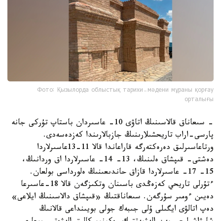
Фото: Қызылорда облыстық тарихи-мәдени мұраны қорғау
орталығы
- سىعاناق قالاسىنىڭ اتاۋى 10- عاسىردان باستاپ تۇركى جانە
پارسى-اراب تاريحشىلارىنىڭ جازبالارىندا كەزدەسەدى.
ورتاعاسىرلىق دەرەكتەرگە قاراعاندا قالا 11-13عاسىرلاردا
دەشتى- قىپشاق ەلىنىڭ، 13- 14- عاسىرلاردا اق وردانىڭ،
15- 17- عاسىرلاردا قازاق حاندىعىنىڭ ەلورداسى بولعان.
ءتۇرلى تاريحي كەزەڭدى باسىنان وتكىزگەن قالا 18-عاسىرعا
دەيىن ءومىر سۇرگەن. سىعاناقتىڭ «قىپشاق دالاسىنىڭ ايلاعى»
دەپ اتالۋى ايگىلى ۇلى جىبەك جولى بويىنداعى قالانىڭ