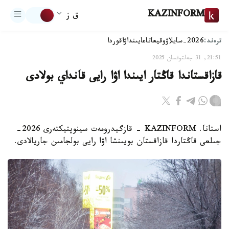
KAZINFORM
ق ز
ترەند:
2026-سايلاۋ
وقيعا
تاعايىنداۋ
اقوردا
21:51, 31 جەلتوقسان 2025
قازاقستاندا قاڭتار ايىندا اۋا رايى قانداي بولادى
استانا. KAZINFORM - قازگيدرومەت سينوپتيكتەرى 2026-
جىلعى قاڭتاردا قازاقستان بويىنشا اۋا رايى بولجامىن جاريالادى.