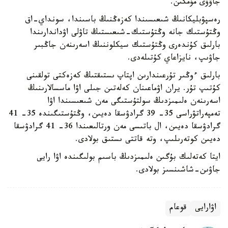
جاۋۋى مۇمكىن.
رەسپۋبليكانىڭ شىعىسىندا كەزەڭنىڭ باسىندا، سونداي-اق
وڭتۇستىك جانە وڭتۇستىك-شىعىستىڭ تاۋلى اۋداندارىندا
بارلىق كۇندەرى وڭتۇستىك سيكلوننىڭ اسەرىنەن جاڭبىر
جاۋىپ، نايزاعاي كۇتىلەدى.
بارلىق ءوڭىر تۇرعىندارىن اپتاپ ىستىقتىڭ كەزەكتى تولقىنى
كۇتىپ تۇر. يران اۋماعىنان كەلەتىن جىلى اۋا ماسسالارىنىڭ
اسەرىنەن ەلىمىزدىڭ سولتۇستىگى مەن شىعىسىندا اۋا
تەمپەراتۋراسى 35- 39 گرادۋسقا دەيىن، وڭتۇستىگىندە 35- 41
گرادۋسقا دەيىن، ال باتىسى مەن ورتالىعىندا 36- 41 گرادۋسقا
دەيىن كوتەرىلىپ، وتە قاتتى ىستىق بولادى.
ايتا كەتەلىك بۇگىن ەلىمىزدىڭ باسىم بولىگىندە اۋا رايى
جاۋىن-شاشىنسىز بولادى.
اۋارايى
قوعام