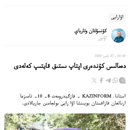
اۋارايى
كۇنسۇلتان وتارباي
اۆتور
16:45, 07 تامىز 2026
دەمالىس كۇندەرى اپتاپ ىستىق قايتىپ كەلەدى
استانا. KAZINFORM - قازگيدرومەت 8- 10- تامىزعا
ارنالعان قازاقستان بويىنشا اۋا رايى بولجامىن جاريالادى.