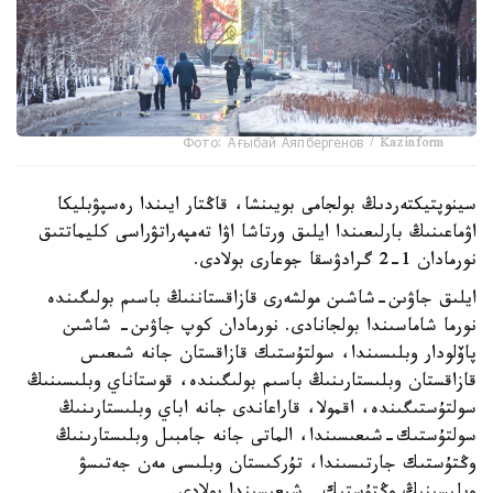
Фото: Ағыбай Аяпбергенов / Kazinform
سينوپتيكتەردىڭ بولجامى بويىنشا، قاڭتار ايىندا رەسپۋبليكا
اۋماعىنىڭ بارلىعىندا ايلىق ورتاشا اۋا تەمپەراتۋراسى كليماتتىق
نورمادان 1-2 گرادۋسقا جوعارى بولادى.
ايلىق جاۋىن-شاشىن مولشەرى قازاقستاننىڭ باسىم بولىگىندە
نورما شاماسىندا بولجانادى. نورمادان كوپ جاۋىن- شاشىن
پاۆلودار وبلىسىندا، سولتۇستىك قازاقستان جانە شىعىس
قازاقستان وبلىستارىنىڭ باسىم بولىگىندە، قوستاناي وبلىسىنىڭ
سولتۇستىگىندە، اقمولا، قاراعاندى جانە اباي وبلىستارىنىڭ
سولتۇستىك-شىعىسىندا، الماتى جانە جامبىل وبلىستارىنىڭ
وڭتۇستىك جارتىسىندا، تۇركىستان وبلىسى مەن جەتىسۋ