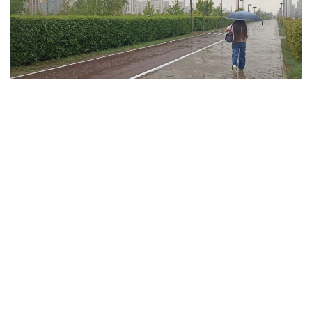
فوتو: ەلميرا ورالبايەۆا/kazinform
ۇلىتاۋ وبلىسىندا تۇندە وبلىستىڭ شىعىسىندا جاڭبىر جاۋىپ،
نايزاعاي وينايدى. سولتۇستىك- باتىستان، سولتۇستىكتەن
سوعاتىن جەلدىڭ ەكپىنى كۇندىز وبلىستىڭ سولتۇستىگى مەن
شىعىسىندا 15 م/س- قا جەتەدى. كۇندىز اۋا تەمپەراتۋراسى +35
گرادۋسقا دەيىن كوتەرىلىپ، اپتاپ ىستىق بولادى. وبلىستىڭ
سولتۇستىگى مەن ورتالىعىندا جوعارى ءورت قاۋپى، ال
وڭتۇستىگى مەن شىعىسىندا توتەنشە ءورت قاۋپى ساقتالادى.
جەزقازعان قالاسىندا دا جوعارى ءورت قاۋپى كۇتىلەدى.
جەتىسۋ وبلىسىنىڭ تاۋلى اۋداندارىندا جاڭبىر جاۋىپ، نايزاعاي