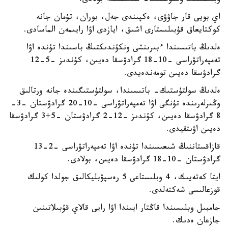
وبلىسىنىڭ وڭتۇستىك- شىعىسىندا بولادى.
اي بويى قار جاۋۋى، ەكپىندى جەل، بوران، تۇمان جانە
كوكتايعاق قۇبىلىستارى اشىق، ايازدى اۋا رايىمەن الماسادى.
ەلدىڭ باتىسىندا ءبىرىنشى ونكۇندىكتىڭ باسىندا تۇندە اۋا
تەمپەراتۋراسى -10-18 گرادۋسقا دەيىن، كۇندىز -5-12
گرادۋسقا دەيىن تومەندەيدى.
ەلدىڭ سولتۇستىك- باتىسىندا، سولتۇستىگىندە جانە ورتالىق
وڭىرلەرىندە تۇنگى اۋا تەمپەراتۋراسى -10-20 گرادۋستان -3-
8 گرادۋسقا دەيىن، كۇندىز -12-2 گرادۋستان -5+3 گرادۋسقا
دەيىن اۋىتقيدى.
قازاقستاننىڭ شىعىسىندا تۇندە اۋا تەمپەراتۋراسى -2-13
گرادۋستان -10-18 گرادۋسقا دەيىن، بولادى.
ايتا كەتەيىك، 4 وبلىستاعى 5 رەسپۋبليكالىق جولدا كولىك
قوزعالىسى شەكتەلدى.
جامبىل وبلىسىندا قاڭتار ايىندا اۋا رايى قالاي قۇبىلاتىنىن
جازعان ەدىك.