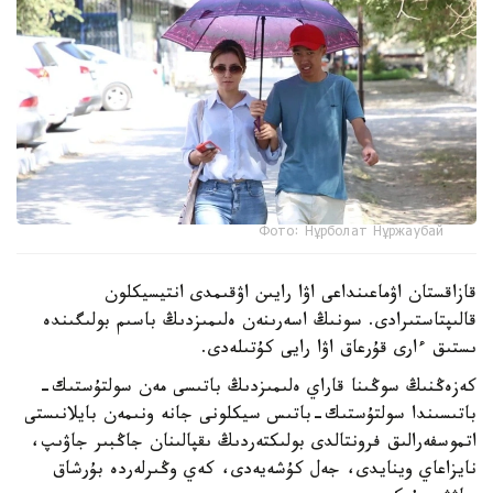
Фото: Нұрболат Нұржаубай
قازاقستان اۋماعىنداعى اۋا رايىن اۋقىمدى انتيسيكلون
قالىپتاستىرادى. سونىڭ اسەرىنەن ەلىمىزدىڭ باسىم بولىگىندە
ىستىق ءارى قۇرعاق اۋا رايى كۇتىلەدى.
كەزەڭنىڭ سوڭىنا قاراي ەلىمىزدىڭ باتىسى مەن سولتۇستىك-
باتىسىندا سولتۇستىك-باتىس سيكلونى جانە ونىمەن بايلانىستى
اتموسفەرالىق فرونتالدى بولىكتەردىڭ ىقپالىنان جاڭبىر جاۋىپ،
نايزاعاي وينايدى، جەل كۇشەيەدى، كەي وڭىرلەردە بۇرشاق