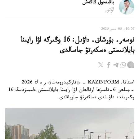
باقىتجول كاكەش
اۆتور
10:07, 06 تامىز 2026
نوسەر، بۇرشاق، داۋىل: 16 وڭىرگە اۋا رايىنا
بايلانىستى ەسكەرتۋ جاسالدى
استانا. KAZINFORM - «قازگيدرومەت» ر م ك 2026
-جىلعى 6-تامىزعا ارنالعان اۋا رايىنا بايلانىستى ەلىمىزدىڭ 16
وڭىرىندە داۋىلدى ەسكەرتۋ جاريالادى.