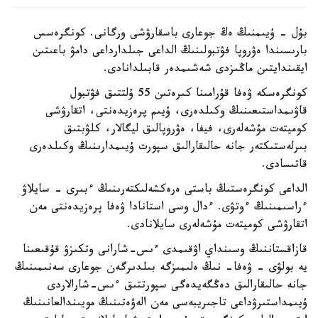
بۇل - ۇيىمنىڭ ەڭ جوعارى باسقارۋشى ورگانى. كونگرەسس
بارىسىندا ەۋروپا فۋتبولىنىڭ الداعى جىلدارداعى دامۋ باعىتىن
ايقىندايتىن ماڭىزدى شەشىمدەر قابىلدانادى.
كونگرەسكە ۋەفا قۇرامىنا كىرەتىن 55 ۇلتتىق فۋتبول
قاۋىمداستىعىنىڭ وكىلدەرى، ۇيىم پرەزيدەنتى، اتقارۋشى
كوميتەت مۇشەلەرى، فيفا، ەۋروپالىق ليگالار، كلۋبتىق
بىرلەستىكتەر جانە حالىقارالىق سپورت ۇيىمدارىنىڭ وكىلدەرى
قاتىسادى.
الداعى كونگرەستىڭ باستى ەرەكشەلىكتەرىنىڭ ءبىرى - سايلاۋ
ءراسىمىنىڭ ءوتۋى. ءدال وسى استانادا ۋەفا پرەزيدەنتى مەن
اتقارۋشى كوميتەت مۇشەلەرى سايلانادى.
قازاقستاننىڭ وسىنداي اۋقىمدى ءىس-شارانى وتكىزۋ قۇقىعىنا
يە بولۋى - ۋەفا- نىڭ ەلىمىزگە بىلدىرگەن جوعارى سەنىمىنىڭ
جانە حالىقارالىق دەڭگەيدەگى سپورتتىق ءىس-شارالاردى
ۇيىمداستىرۋداعى تاجىريبەسى مەن الەۋەتىنىڭ مويىندالعانىنىڭ