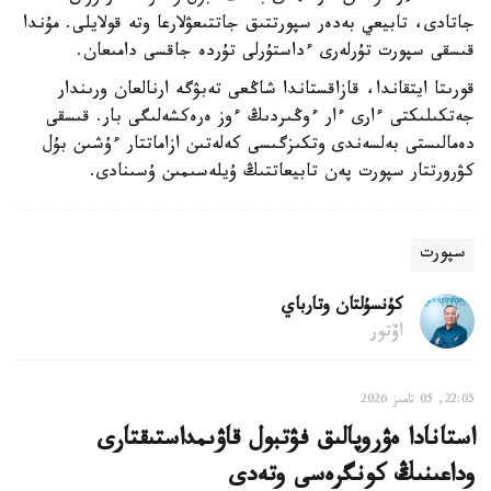
جاتادى، تابيعي بەدەر سپورتتىق جاتتىعۋلارعا وتە قولايلى. مۇندا
قىسقى سپورت تۇرلەرى ءداستۇرلى تۇردە جاقسى دامىعان.
قورىتا ايتقاندا، قازاقستاندا شاڭعى تەبۋگە ارنالعان ورىندار
جەتكىلىكتى ءارى ءار ءوڭىردىڭ ءوز ەرەكشەلىگى بار. قىسقى
دەمالىستى بەلسەندى وتكىزگىسى كەلەتىن ازاماتتار ءۇشىن بۇل
كۋرورتتار سپورت پەن تابيعاتتىڭ ۇيلەسىمىن ۇسىنادى.
سپورت
كۇنسۇلتان وتارباي
اۆتور
22:05, 05 تامىز 2026
استانادا ەۋروپالىق فۋتبول قاۋىمداستىقتارى
وداعىنىڭ كونگرەسى وتەدى