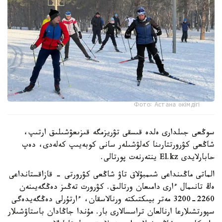
Фото: Астана әкімдігі
سوڭعى جىلدارى ەلدە قىسقى تۋريزمگە قىزىعۋشىلىق ارتىپ،
شاڭعى كۋرورتتارىنا كەلۋشىلەر سانى كوبەيىپ كەلەدى، دەپ
حابارلايدى El.kz ينتەرنەت پورتالى.
الماتى ماڭىنداعى شىمبۇلاق تاۋ شاڭعى كۋرورتى - قازاقستانداعى
ەڭ تانىمال ءارى دامىعان ورتالىق. كۋرورت تەڭىز دەڭگەيىنەن
2260-3200 مەتر بيىكتىكتە ورنالاسقان، ءارتۇرلى دەڭگەيدەگى
سپورتشىلارعا ارنالعان تراسسالارى بار. مۇندا جاڭادان باستاۋشىلار