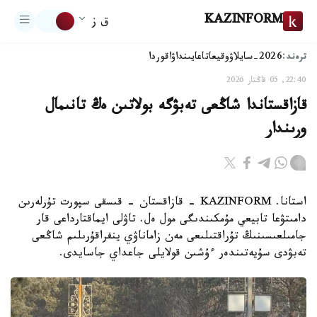
KAZINFORM
ق ز
ترەند:
2026-سايلاۋ
وقيعا
تاعايىنداۋ
اقوردا
22:40, 05 قاڭتار 2026
قازاقستاندا شاڭعى تەبۋگە بولاتىن ەڭ تانىمال
ورىندار
استانا. KAZINFORM - قازاقستان - قىسقى سپورت تۇرلەرىن
دامىتۋعا تابيعي مۇمكىندىگى مول ەل. تاۋلى ايماقتارداعى قار
جامىلعىسىنىڭ تۇراقتىلىعى مەن زاماناۋي ينفراقۇرىلىم شاڭعى
تەبۋدى سۇيەتىندەر ءۇشىن قولايلى جاعداي جاسايدى.