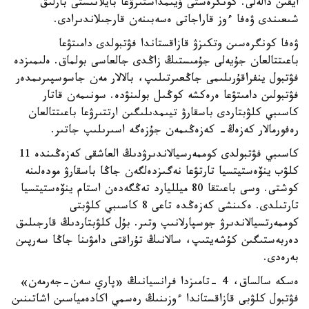
ايقىن دالەلى. كونگرەستى ۇيىمداستىرۋعا بايلانىستى بارلىق
شىعىندى ۋەفا ءوز قاراجاتى ەسەبىنەن قارجىلاندىرادى.
ۋەفا كونگرەسىن وتكىزۋ قازاقستاندا فۋتبولدى دامىتۋعا
باعىتتالعان جۇيەلى جۇمىستىڭ زاڭدى جالعاسى بولماق. ەلىمىزدە
فۋتبول ينفراقۇرىلىمى جاڭعىرتىلىپ، بالالار مەن جاسوسپىرىمدەر
فۋتبولىن دامىتۋعا ەرەكشە كوڭىل بولىنۋدە. سونىمەن قاتار
كاسىبي كلۋبتاردى باسقارۋ تيىمدىلىگىن ارتتىرۋعا باعىتتالعان
رەفورمالار كەزەڭ- كەزەڭىمەن جۇزەگە اسىرىلىپ جاتىر.
كاسىبي فۋتبولدى كوممەرسيالاندىرۋدىڭ العاشقى كەزەڭىندە 11
كلۋب ينۆەستيتسيا تارتۋعا نەگىزدەلگەن جاڭا باسقارۋ مودەلىنە
كوشتى. وسى باعىتقا 80 ميلليارد تەڭگەدەن استام ينۆەستيتسيا
تارتىلدى. ەكىنشى كەزەڭدە تاعى 8 كاسىبي كلۋبتى
كوممەرتسيالاندىرۋ جوسپارلانىپ وتىر. بۇل كلۋبتاردىڭ قارجىلىق
دەربەستىگىن كۇشەيتىپ، سالانىڭ تۇراقتى دامۋىنا جاڭا سەرپىن
بەرەدى.
ەسكە سالساق، 4 -تامىزدا فرانسيانىڭ «پاري سەن-جەرمەن»
فۋتبول كلۋبى قازاقستاندا ءوزىنىڭ رەسمي اكادەمياسىن اشاتىنىن