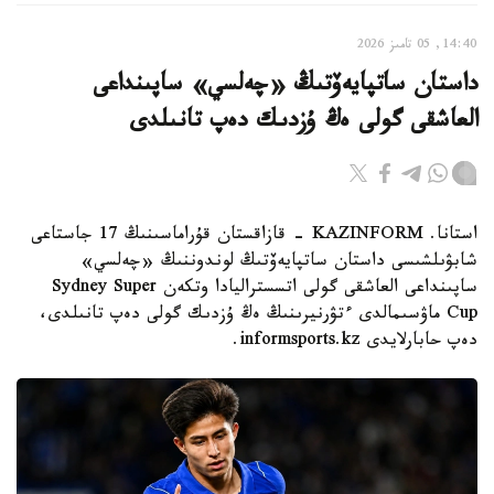
14:40, 05 تامىز 2026
داستان ساتپايەۆتىڭ «چەلسي» ساپىنداعى
العاشقى گولى ەڭ ۇزدىك دەپ تانىلدى
استانا. KAZINFORM - قازاقستان قۇراماسىنىڭ 17 جاستاعى
شابۋىلشىسى داستان ساتپايەۆتىڭ لوندوننىڭ «چەلسي»
ساپىنداعى العاشقى گولى اتسستراليادا وتكەن Sydney Super
Cup ماۋسىمالدى ءتۋرنيرىنىڭ ەڭ ۇزدىك گولى دەپ تانىلدى،
دەپ حابارلايدى informsports.kz.