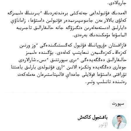
جاريالادى.
الەمدىك فۋتبولداعى جەتەكشى برەندتەردىڭ ءبىرىنىڭ ەلىمىزگە
كەلۋى بالالار مەن جاسوسپىرىمدەر فۋتبولىن دامىتۋعا، زاماناۋي
دايارلىق ادىستەمەلەرىن ەنگىزۋگە جانە حالىقارالىق تاجىريبە
الماسۋعا مۇمكىندىك بەرەدى.
قازاقستان ەۋروپانىڭ فۋتبول كەڭىستىگىندەگى ءوز ورنىن
كەزەڭ-كەزەڭىمەن نىعايتىپ كەلەدى. بۇگىندە ەلىمىز
حالىقارالىق دەڭگەيدەگى ءىرى سپورتتىق ءىس-شارالاردى
جوعارى دەڭگەيدە وتكىزە الاتىن ءارى فۋتبولدى بارلىق باعىتتا
تۇراقتى دامىتۋعا قولايلى جاعداي قالىپتاستىرعان مەملەكەت
رەتىندە تانىلىپ وتىر.
سپورت
باقىتجول كاكەش
اۆتور