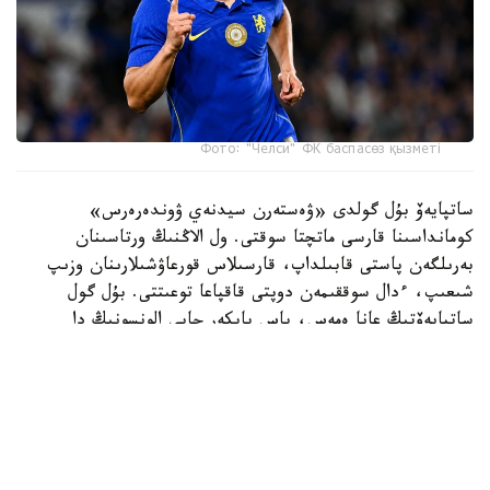
Фото: "Челси" ФК баспасөз қызметі
ساتپايەۆ بۇل گولدى «ۋەستەرن سيدنەي ۋوندەرەرس»
كومانداسىنا قارسى ماتچتا سوقتى. ول الاڭنىڭ ورتاسىنان
بەرىلگەن پاستى قابىلداپ، قارسىلاس قورعاۋشىلارىنان وزىپ
شىعىپ، ءدال سوققىمەن دوپتى قاقپاعا توعىتتى. بۇل گول
ساتپايەۆتىڭ عانا ەمەس، باس باپكەر حابي الونسونىڭ دا
«چەلسي» ساپىنداعى العاشقى دوبى بولاتىن.
ءتۋرنيردىڭ ۇزدىك گولدارى رەيتينگىندە ەكىنشى ورىنعا
«توتتەنحەم» شابۋىلشىسى ماتيس تەلدىڭ «سيدنەي» قاقپاسىنا
ايىپ دوبىنان سوققان گولى جايعاستى.
ءۇشىنشى ورىن ايدان حەمموندتىڭ «چەلسيگە» سوققان گولىنا