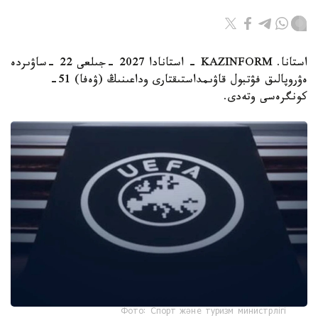
استانا. KAZINFORM - استانادا 2027 -جىلعى 22 -ساۋىردە
ەۋروپالىق فۋتبول قاۋىمداستىقتارى وداعىنىڭ (ۋەفا) 51-
كونگرەسى وتەدى.
Фото: Спорт және туризм министрлігі