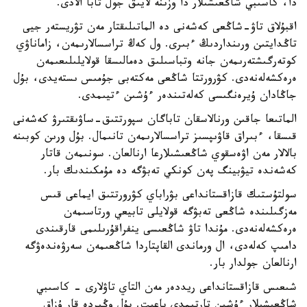
دا، كاسىبي شاڭعىشىلار دا وزىنە لايىق جول تابا الادى.
اقبۇلاق تاۋ-شاڭعى كەشەنى دە الماتىلىقتار مەن تۋريستەر جيى
تاڭدايتىن ورىنداردىڭ ءبىرى. ول كەڭ تراسسالارىمەن، زاماناۋي
كوتەرگىشتەرىمەن جانە وتباسىلىق دەمالىسقا قولايلىلىعىمەن
ەرەكشەلەنەدى. كۋرورتتا شاڭعى مەكتەبى جۇمىس ىستەيدى، بۇل
جاڭادان ۇيرەنگىسى كەلەتىندەر ءۇشىن ءتيىمدى.
الماتىعا جاقىن ورنالاسقان تاباگان سپورتتىق-ساۋىقتىرۋ كەشەنى
قىسقا، ءبىراق قاۋىپسىز تراسسالارىمەن تانىمال. بۇل ورىن كوبىنە
بالالار مەن اۋەسقوي شاڭعىشىلارعا ارنالعان. سونىمەن قاتار
كەشەندە تيۋبينگ پەن كونكي تەبۋگە دە مۇمكىندىك بار.
سولتۇستىك قازاقستانداعى بۋراباي كۋرورتتىق ايماعى قىس
مەزگىلىندە شاڭعى تەبۋگە قولايلى تابيعي ورتاسىمەن
ەرەكشەلەنەدى. مۇندا تاۋ شاڭعىسى ينفراقۇرىلىمى قارقىندى
دامىپ كەلەدى، ال ورماندى القاپتاردا شاڭعىمەن سەرۋەندەۋگە
ارنالعان جولدار بار.
شىعىس قازاقستانداعى ريددەر مەن التاي تاۋلارى - كاسىبي
شاڭعىشىلار ءۇشىن تارتىمدى باعىت. بۇل وڭىردە قار ۇزاق