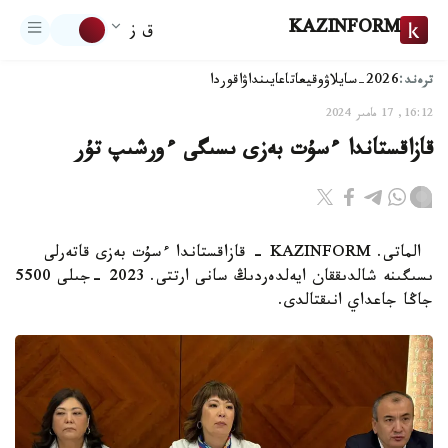
KAZINFORM
ق ز
ترەند:
2026-سايلاۋ
وقيعا
تاعايىنداۋ
اقوردا
16:12, 17 مامىر 2024
قازاقستاندا ءسۇت بەزى ىسىگى ءورشىپ تۇر
الماتى. KAZINFORM - قازاقستاندا ءسۇت بەزى قاتەرلى
ىسىگىنە شالدىققان ايەلدەردىڭ سانى ارتتى. 2023 -جىلى 5500
جاڭا جاعداي انىقتالدى.