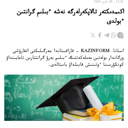
17:51, 08 تامىز 2026
اكىمدىكتەر تالاپكەرلەرگە نەشە ءبىلىم گرانتىن
ءبولدى
استانا. KAZINFORM - قازاقستاندا جەرگىلىكتى اتقارۋشى
ورگاندار بولەتىن مەملەكەتتىك ءبىلىم بەرۋ گرانتتارىن تاعايىنداۋ
كونكۋرسىنا ءوتىنىش قابىلداۋ باستالدى.