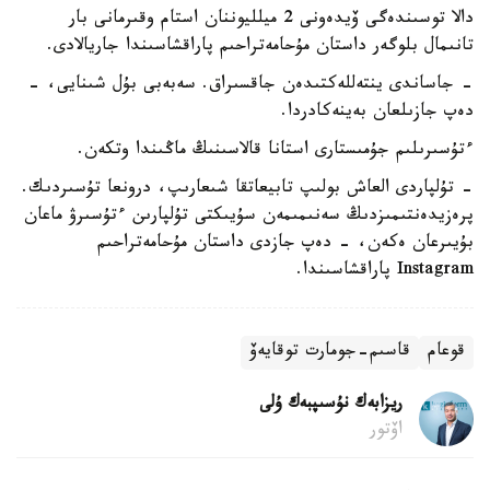
دالا توسىندەگى ۆيدەونى 2 ميلليوننان استام وقىرمانى بار
تانىمال بلوگەر داستان مۇحامەتراحىم پاراقشاسىندا جاريالادى.
- جاساندى ينتەللەكتىدەن جاقسىراق. سەبەبى بۇل شىنايى، -
دەپ جازىلعان بەينەكادردا.
ءتۇسىرىلىم جۇمىستارى استانا قالاسىنىڭ ماڭىندا وتكەن.
- تۇلپاردى العاش بولىپ تابيعاتقا شىعارىپ، درونعا تۇسىردىك.
پرەزيدەنتىمىزدىڭ سەنىمىمەن سۇيىكتى تۇلپارىن ءتۇسىرۋ ماعان
بۇيىرعان ەكەن، - دەپ جازدى داستان مۇحامەتراحىم
Instagram پاراقشاسىندا.
قوعام
قاسىم-جومارت توقايەۆ
ريزابەك نۇسىپبەك ۇلى
اۆتور