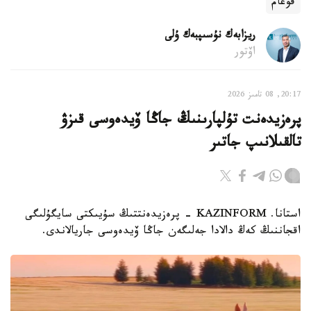
قوعام
ريزابەك نۇسىپبەك ۇلى
اۆتور
20:17, 08 تامىز 2026
پرەزيدەنت تۇلپارىنىڭ جاڭا ۆيدەوسى قىزۋ
تالقىلانىپ جاتىر
استانا. KAZINFORM - پرەزيدەنتتىڭ سۇيىكتى سايگۇلىگى
اقجاننىڭ كەڭ دالادا جەلىگەن جاڭا ۆيدەوسى جاريالاندى.