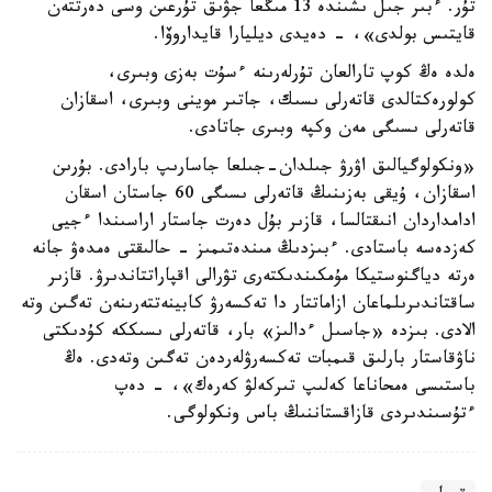
تۇر. ءبىر جىل ىشىندە 13 مىڭعا جۋىق تۇرعىن وسى دەرتتەن
قايتىس بولدى»، - دەيدى ديليارا قايداروۆا.
ەلدە ەڭ كوپ تارالعان تۇرلەرىنە ءسۇت بەزى وبىرى،
كولورەكتالدى قاتەرلى ىسىك، جاتىر موينى وبىرى، اسقازان
قاتەرلى ىسىگى مەن وكپە وبىرى جاتادى.
«ونكولوگيالىق اۋرۋ جىلدان-جىلعا جاسارىپ بارادى. بۇرىن
اسقازان، ۇيقى بەزىنىڭ قاتەرلى ىسىگى 60 جاستان اسقان
ادامداردان انىقتالسا، قازىر بۇل دەرت جاستار اراسىندا ءجيى
كەزدەسە باستادى. ءبىزدىڭ مىندەتىمىز - حالىقتى ەمدەۋ جانە
ەرتە دياگنوستيكا مۇمكىندىكتەرى تۋرالى اقپاراتتاندىرۋ. قازىر
ساقتاندىرىلماعان ازاماتتار دا تەكسەرۋ كابينەتتەرىنەن تەگىن وتە
الادى. بىزدە «جاسىل ءدالىز» بار، قاتەرلى ىسىككە كۇدىكتى
ناۋقاستار بارلىق قىمبات تەكسەرۋلەردەن تەگىن وتەدى. ەڭ
باستىسى ەمحاناعا كەلىپ تىركەلۋ كەرەك»، - دەپ
ءتۇسىندىردى قازاقستاننىڭ باس ونكولوگى.