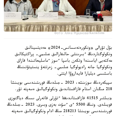
Фото: Алма Мұқанова/Kazinform
بۇل تۋرالى «ونكورەنەسسانس-2024» مەديتسينالىق
ونكولوگتاردىڭ ءبىرىنشى حالىقارالىق عىلىمي- پراكتيكالىق
مەكتەبى اياسىندا وتكەن باسپا ءسوز ءماسليحاتىندا قازاق
ونكولوگيا جانە راديولوگيا عىلىمي- زەرتتەۋ ينستيتۋتىنىڭ
باسشىسى ديليارا قايداروۆا ايتتى.
سپيكەردىڭ سوزىنشە، 2023 -جىلدىڭ قورىتىندىسى بويىنشا
218 مىڭنان استام قازاقستاندىق ونكولوگيالىق ەسەپتە تۇر.
«بىلتىر 41515 قازاقستاندىققا ءتۇرلى قاتەرلى ىسىك دياگنوزى
قويىلدى. ونىڭ 5500 ءى ءسۇت بەزى وبىرى. 2023 -جىلدىڭ
قورىتىندىسى بويىنشا 218213 مىڭ ادام ونكولوگيالىق ەسەپتە