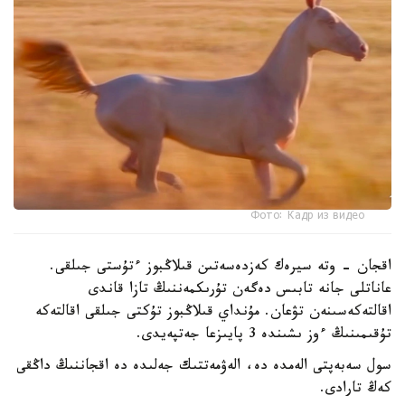
Фото: Кадр из видео
اقجان - وتە سيرەك كەزدەسەتىن قىلاڭبوز ءتۇستى جىلقى.
عاناتلى جانە تابىس دەگەن تۇرىكمەننىڭ تازا قاندى
اقالتەكەسىنەن تۋعان. مۇنداي قىلاڭبوز تۇكتى جىلقى اقالتەكە
تۇقىمىنىڭ ءوز ىشىندە 3 پايىزعا جەتپەيدى.
سول سەبەپتى الەمدە دە، الەۋمەتتىك جەلىدە دە اقجاننىڭ داڭقى
كەڭ تارادى.