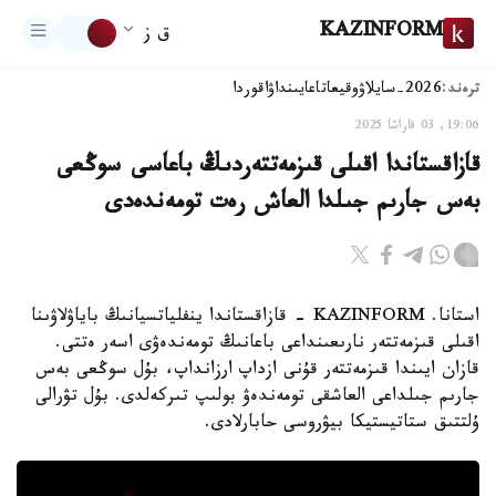
KAZINFORM
ق ز
ترەند:
2026-سايلاۋ
وقيعا
تاعايىنداۋ
اقوردا
19:06, 03 قاراشا 2025
قازاقستاندا اقىلى قىزمەتتەردىڭ باعاسى سوڭعى
بەس جارىم جىلدا العاش رەت تومەندەدى
استانا. KAZINFORM - قازاقستاندا ينفلياتسيانىڭ باياۋلاۋىنا
اقىلى قىزمەتتەر نارىعىنداعى باعانىڭ تومەندەۋى اسەر ەتتى.
قازان ايىندا قىزمەتتەر قۇنى ازداپ ارزانداپ، بۇل سوڭعى بەس
جارىم جىلداعى العاشقى تومەندەۋ بولىپ تىركەلدى. بۇل تۋرالى
ۇلتتىق ستاتيستيكا بيۋروسى حابارلادى.