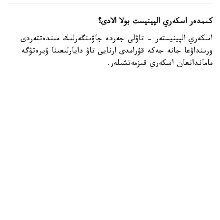
كىمدەر اسكەري الپينيست بولا الادى؟
اسكەري الپينيستەر - تاۋلى جەردە جاۋىنگەرلىك مىندەتتەردى
ورىنداۋعا جانە جەكە قۇرامدى ارنايى تاۋ دايارلىعىنا ۇيرەتۋگە
ماماندانعان اسكەري قىزمەتشىلەر.
- تاۋ دايارلىعى بويىنشا ارنايى بىلىكتىلىكتەن وتكەن اسكەري
قىزمەتشىلەر ەلىمىزدىڭ ءتۇرلى اسكەري بولىمدەرىندە قىزمەت
اتقارىپ، تاۋلى جەردەگى جاۋىنگەرلىك دايارلىقتى ۇيىمداستىرۋعا
جانە جەكە قۇرامدى وقىتۋعا ۇلەسىن قوسىپ كەلەدى، -
دەلىنگەن قورعانىس مينيسترلىگىنىڭ Kazinform اگەنتتىگىنە
بەرگەن جاۋابىندا.
اسكەري الپينيستىڭ دايارلىعى بىرنەشە بىلىكتىلىك دەڭگەيىنەن
تۇرادى. تاۋلى وڭىرلەردە جاۋىنگەرلىك مىندەتتەردىڭ ارتۋىنا
بايلانىستى مۇنداي ماماندارعا سۇرانىس ءوسىپ كەلەدى. وسىعان
وراي وقۋ باعدارلامالارىن جەتىلدىرۋ، نۇسقاۋشىلار قۇرامىن
كۇشەيتۋ جانە اسكەري دايارلىقتان وتەتىن ماماندار سانىن