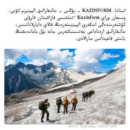
استانا. KAZINFORM - بۇگىن - حالىقارالىق الپينيزم كۇنى.
وسىعان وراي Kazinform ءتىلشىسى قازاقستان قارۋلى
كۇشتەرىندەگى اسكەري الپينيستەردىڭ قالاي دايارلاناتىنىن،
حالىقارالىق ارەناداعى جەتىستىكتەرىن جانە بۇل ماماندىقتىڭ
باستى قاعيداتىن سارالادى.
Фото: Қорғаныс министрліг