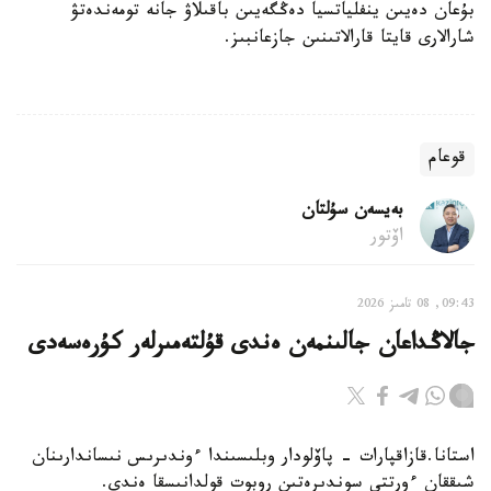
بۇعان دەيىن ينفلياتسيا دەڭگەيىن باقىلاۋ جانە تومەندەتۋ
شارالارى قايتا قارالاتىنىن جازعانبىز.
قوعام
بەيسەن سۇلتان
اۆتور
09:43, 08 تامىز 2026
جالاڭداعان جالىنمەن ەندى قۇلتەمىرلەر كۇرەسەدى
استانا.قازاقپارات - پاۆلودار وبلىسىندا ءوندىرىس نىساندارىنان
شىققان ءورتتى سوندىرەتىن روبوت قولدانىسقا ەندى.