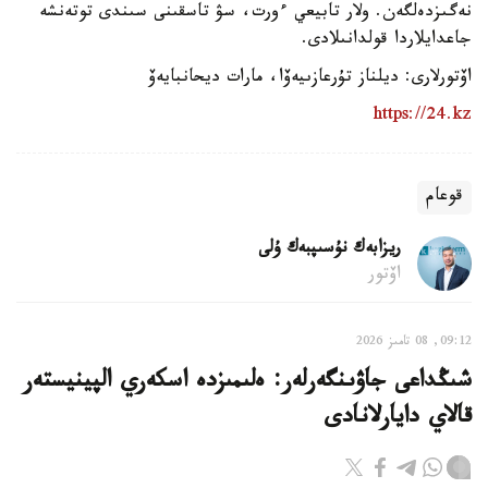
نەگىزدەلگەن. ولار تابيعي ءورت، سۋ تاسقىنى سىندى توتەنشە
جاعدايلاردا قولدانىلادى.
اۆتورلارى: ديلناز تۇرعازىيەۆا، مارات ديحانبايەۆ
https://24.kz
قوعام
ريزابەك نۇسىپبەك ۇلى
اۆتور
09:12, 08 تامىز 2026
شىڭداعى جاۋىنگەرلەر: ەلىمىزدە اسكەري الپينيستەر
قالاي دايارلانادى