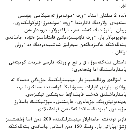
تۇر.
ەلدە 2 مىڭنان استام ءورت ءسوندىرۋ تەحنيكاسى جۇمىس
ىستەيدى. ولاردىڭ قاتارىندا ءورت ءسوندىرۋ اۆتوكولىكتەرى،
ورمان-پاترۋلدىك كەشەندەر، تراكتورلار، دروندار مەن
موتوپومپالار بار. ءورت قاۋىپسىزدىگىن قامتاماسىز ەتۋدە جاساندى
ينتەللەكتكە نەگىزدەلگەن سيفرلىق شەشىمدەردىڭ دە ءرولى
ارتقان .
داستان تىلەكتەسوۆ، ق ر تج م ورتكە قارسى قىزمەت كوميتەتى
باسقارماسىنىڭ اعا ينجەنەرى:
- احۋالدى ورتالىعىمىز بار. مينيسترلىكتىڭ جۇرەگى دەسەك تە
بولادى. بارلىق اقپارات رەسپۋبليكا كولەمىندە جەتكىزىلىپ،
باسقارماشىلىق شەشىم قابىلداۋعا سەپتىگىن تيگىزەدى.
بەينەمونيتورينگ جۇيەلەرى، عارىشتىق-سپۋتنيكتىك باسقارۋ
جۇيەلەرى ءبىزدىڭ سالادا كەڭىنەن قولدانىلادى.
قازىر توتەنشە جاعدايلار مينيسترلىگىندە 200 دەن اسا ۇشقىشسىز
ۇشۋ اپپاراتى بار. ونىڭ 150 دەن استامى جاساندى ينتەللەكتكە