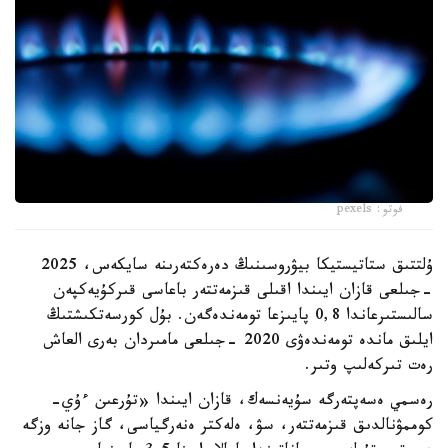
فوتو: pexels
ۇلتتىق ستاتيستيكا بيۋروسىنىڭ دەرەكتەرىنە سايكەس، 2025
-جىلعى قازان ايىندا اقىلى قىزمەتتەر باعاسى قىركۇيەكپەن
سالىستىرعاندا 0,8 پايىزعا تومەندەگەن. بۇل كورسەتكىشتىڭ
ايلىق ماندە تومەندەۋى 2020 -جىلعى مامىردان بەرى العاش
رەت تىركەلىپ وتىر.
رەسمي ەسەپتەرگە سۇيەنسەك، قازان ايىندا «تۇرعىن ءۇي-
كوممۋنالدىق قىزمەتتەر، سۋ، ەلەكتر ەنەرگياسى، گاز جانە وزگە