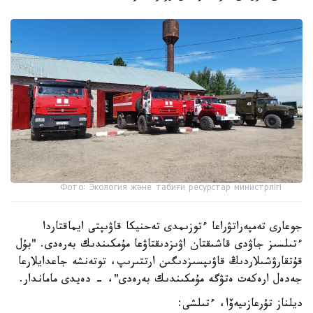
Фото: Экология және табиғи ресурстар министрлігі
جوعارى تەمپەراتۋراعا ءتوزىمدى تەحنيكا قاۋىپتى ايماقتاردا
ءتىلسىز جاۋدى قاشىقتان اۋىزدىقتاۋعا مۇمكىندىك بەرەدى. "بۇل
قۇتقارۋشىلاردىڭ قاۋىپسىزدىگىن ارتتىرىپ، توتەنشە جاعدايلارعا
جەدەل ارەكەت ەتۋگە مۇمكىندىك بەرەدى"، - دەيدى ماماندار.
ديلناز تۇرعازىيەۆا، ءتىلشى: