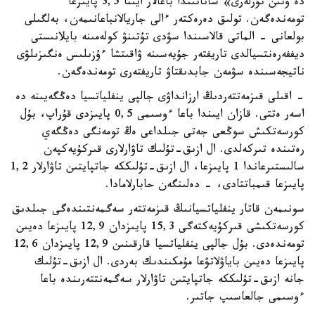
دە وتىن تۇرلەرى» ساناتىندا باعالار ايىنا 3,5 پايىزعا
تومەندەگەن. تولىق دەرەكتەر ءالى جاريالانباعانىمەن، بەلگىلى
بولعانى - الماتى قالاسىندا سۋدى تۇتىنۋ كولەمىنە بايلانىستى
ديففەرەنتسيالدى تاريفتەر جۇيەسىنە ۋاقىتشا ءۇزىلىس ەنگىزىلۋى
ناتيجەسىندە سۋمەن جابدىقتاۋ تاريفتەرى تومەندەگەن.
- اقىلى قىزمەتتەردىڭ ارزانداۋى جالپى ينفلياتسيا دەڭگەيىنە دە
اسەر ەتتى. قازان ايىندا باعا ءوسىمى 0,5 پايىزدى قۇراپ، بۇل
كورسەتكىش سوڭعى جەتى جىلداعى ەڭ تومەنگى دەڭگەي
رەتىندە تىركەلدى. ال ازىق-تۇلىك تاۋارلارى قىركۇيەكپەن
سالىستىرعاندا 1 پايىزعا، ال ازىق-تۇلىككە جاتپايتىن تاۋارلار 1,2
پايىزعا قىمباتتادى، - دەلىنگەن حابارلامادا.
سونىمەن قاتار ينفلياتسيانىڭ قىزمەتتەر سەگمەنتىندەگى جىلدىق
كورسەتكىشى قىركۇيەكتەگى 15,3 پايىزدان 12,9 پايىزعا دەيىن
تومەندەدى. بۇل جالپى ينفلياتسيا قارقىنىن 12,9 پايىزدان 12,6
پايىزعا دەيىن باياۋلاتۋعا مۇمكىندىك بەردى. ال ازىق-تۇلىك
جانە ازىق-تۇلىككە جاتپايتىن تاۋارلار سەگمەنتتەرىندە باعا
ءوسىمى جالعاسىپ جاتىر.