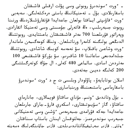
- ءورت ءسوندىرۋ روبوتى وسى پۋلت ارقىلى قاشىقتان
باسقارىلادى. بۇل - تەحنيكانىڭ باستى ەرەكشەلىگى. سەبەبى
ءورت ءقاۋىپتى ايماقتا بولعان جاعدايدا قۇتقارۋشىلاردىڭ ورنىنا
روبوت جىبەرىلىپ، ەڭ قاتەرلى جۇمىستى وسى تەحنيكا اتقارادى.
وپەراتور قۇرىلعىنا 700 مەتر قاشىقتىقتان باعىتتايدى. روبوتتىڭ
الدىڭعى بولىگىنە كامەرا ورناتىلعان. ونىڭ كومەگىمەن ماماندار
ءورت وشاعىن باقىلاپ، سۋ نەمەسە كوبىك شاشادى. روبوتتىڭ
جىلدامدىعى ساعاتىنا 10 شاقىرىم. سۋ بۇركۋ قاشىقتىعى 100
مەتردەن اسادى. سالماعى 480 كەلى، ال جۇك كوتەرگىشتىگى
200 كەلىگە دەيىن جەتەدى.
اسلان بوتابايەۆ، پاۆلودار وبلىسى ت ج د ءورت ءسوندىرۋ
باسقارماسى باستىعىنىڭ ورىنباسارى:
- بۇل وتاندىق ءونىم. مۇناي ساقتاۋ قويمالارى، جانارماي
ساقتاۋ، گاز ءسۇيىوتىقتارى، اسكەري قارۋ-جاراق جارىلعان
جاعدايدا جەكە قۇرامدى جىبەرمەس ءۇشىن وسى تەحنيكانى
جىبەرىپ سوندىرەمىز. جەلتوقسان ايىنان باستاپ سىناقتان
ءوتتى. قازىر سەرتيفيكاتتاندىرىلدى. قازىر جاۋىنگەرلىك ەسەپتە