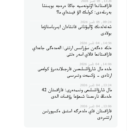
13:26, 05 تامىز 2026
قازاقستاندا اۆتونەسيە جاڭا ەرەجە بويىنشا
بەرىلەدى: كولىك الۋ قيىنداي ما؟
09:24, 05 تامىز 2026
شەتەلدىك ۆاليۋتانى قانشادان ايىرباستاۋعا
بولادى
14:56, 04 تامىز 2026
ەتكە دەگەن سۇرانىس ارتتى: الەمدەگى جاعداي
قازاقستانعا قالاي اسەر ەتتى
14:06, 04 تامىز 2026
ەلدە مال شارۋاشىلىعىن قارجىلاندىرۋ كولەمى
ارتادى - ۇكىمەت وتىرىسى
13:24, 04 تامىز 2026
مال شارۋاشىلىعى ونىمدەرى: قازاقستان 42
ەلدىڭ نارىعىنا شىعۋعا رۇقسات الدى
13:06, 04 تامىز 2026
قازاقستان قاي ەلدەرگە استىق ەكسپورتىن
ارتتىردى