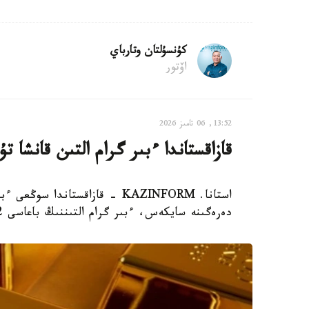
كۇنسۇلتان وتارباي
اۆتور
13:52, 06 تامىز 2026
قازاقستاندا ءبىر گرام التىن قانشا تۇ
دەرەگىنە سايكەس، ءبىر گرام التىننىڭ باعاسى 61444,62 تەڭگە بولدى.