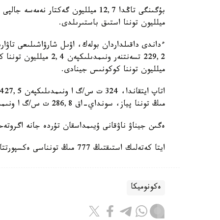
ميلليون توننا استىق باستىرىلدى.
ميلليون توننا كوكونىس جينادى.
مىڭ توننا پياز، سونداي-اق 286,8 ت س/گ ا ونىمدىلىكپەن 328,5 مىڭ توننا ءسابىز جينالدى.
ەگىن جيناۋ ناۋقانى ۇيىمداسقان تۇردە جانە اگروتەحن
ايتا كەتەلىك استىقتىڭ 777 مىڭ تونناسى ەكسپورتتالدى.
ەكونوميكا