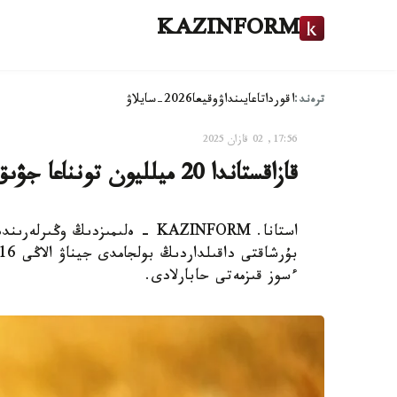
KAZINFORM
ترەند:
اقوردا
تاعايىنداۋ
وقيعا
2026-سايلاۋ
17:56, 02 قازان 2025
قازاقستاندا 20 ميلليون تونناعا جۋىق استىق باستىرىلدى
استانا. KAZINFORM - ەلىمىزدىڭ
ءسوز قىزمەتى حابارلادى.