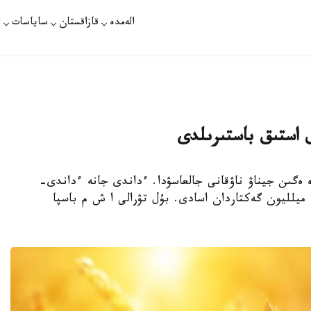
الەمدە
قازاقستان
ساياسات
ت
 وڭىرلەرىندە ەگىن جيناۋ ناۋقانى جالعاسۋدا. ءداندى جانە ءداندى-
بۇرشاقتى داقىلداردىڭ بولجامدى جيناۋ الاڭى 16 ميلليون گەكتاردان اسادى. بۇل تۋرالى ا ش م باسپا