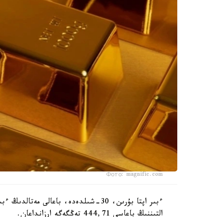
Фото: magnific.com
التىننىڭ باعاسى 444,71 تەڭگەگە ارزانداعان.