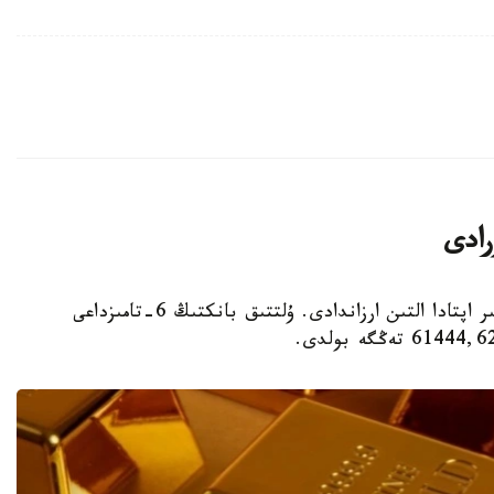
رادى
استانا. KAZINFORM - قازاقستاندا سوڭعى ءبىر اپتادا التىن ارزاندادى. ۇلتتىق بانكتىڭ 6-تامىزداعى