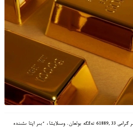
ءبىر اپتا بۇرىن، 30-شىلدەدە، باعالى مەتالدىڭ ءبىر گرامى 61889,33 تەڭگە بولعان. وسىلايشا، ءبىر اپتا ىشىندە