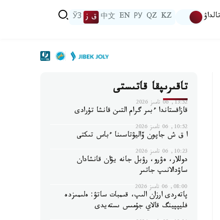
الداۋ
KZ
QZ
РУ
EN
中文
ق ز
ЎЗ
تاقىرىپقا قاتىستى
13:52, 06 تامىز 2026
قازاقستاندا ءبىر گرام التىن قانشا تۇرادى
10:52, 06 تامىز 2026
ا ق ش جاپون ۆاليۋتاسىنا ءباس تىكتى
10:23, 06 تامىز 2026
دوللار، ەۋرو، رۋبل جانە يۋان قانشادان
ساۋدالانىپ جاتىر
08:00, 06 تامىز 2026
پاتەردى ارزان الىپ، قىمبات ساتۋ: ەلىمىزدە
فليپپينگ قالاي جۇمىس ىستەيدى