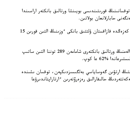
2026-جىلدىڭ ەكىنشى توقسانىنىڭ قورىتىندىسى بويىنشا ورتالىق بانكتەر اراسىندا
گەنى حابارلانعان بولاتىن.
World Gold Council دەرەكتەرىنە سايكەس، وسى كەزەڭدە قازاقستان ۇلتتىق بانكى ءوزىنىڭ التىن قورىن 15
جالپى العاندا، ءساۋىر مەن ماۋسىم ايلارى ارالىعىندا الەمنىڭ ورتالىق بانكتەرى شامامەن 289 توننا التىن ساتىپ
ا %62 عا كوپ.
ستىڭ ارتۋىن گەوساياسي بەلگىسىزدىكپەن، توقسان ىشىندە
ەتتەردىڭ حالىقارالىق رەزەرۆتەرىن ءارتاراپتاندىرۋعا