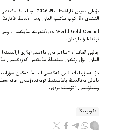
بۇعان دەيىن قازاقستاننىڭ 
التىندى ەڭ كوپ ساتىپ العان بەس ەلدىڭ قاتارىنا ەن
تونناعا ۇلعايتقان.
العان. بۇل وتكەن جىلدىڭ سايكەس كەزەڭىمەن سالىستىرعاند
دۇنيەجۇزىلىك التىن كەڭەسى التىنعا دەگەن سۇرانى
باعالى مەتالدىڭ باعاسىنىڭ تومەندەۋىمەن جانە مەملەك
ۇمتىلۋىمەن ءتۇسىندىردى.
ەكونوميكا