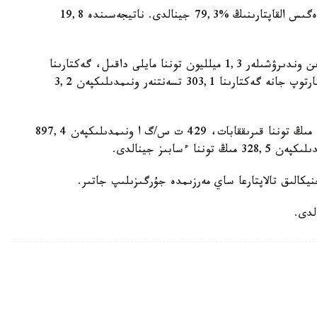
بۇگىنگى تاڭدا 12,7 ميلليون گەكتار نەمەسە جالپى ەگىس القاپتارىنىڭ %79,3 جينالدى. ناتيجەسىندە 19,8
ءداندى داقىلداردان بولەك، اۋىل شارۋاشىلىعى تاۋارىن وندىرۋشىلەر 1,3 ميلليون توننا مايلى داقىل، گەكتارىنا
229,2 تسەنتنەر ونىمدىلىكپەن 2,4 ميلليون توننا كارتوپ جانە گەكتارىنا 303,1 تسەنتنەر ونىمدىلىكپەن 3,2
اتاپ ايتقاندا، 324 ت س/گ ا ونىمدىلىكپەن 427,5 مىڭ توننا قىرىققابات، 429 ت س/گ ا ونىمدىلىكپەن 897,4
يكالىق تالاپتارعا ساي مەرزىمدە جۇرگىزىلىپ جاتىر.