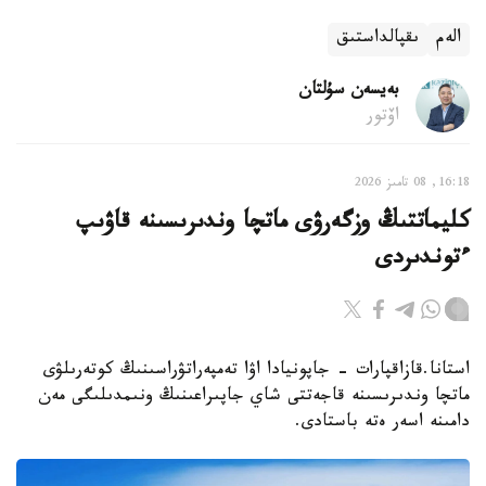
الەم
ىقپالداستىق
بەيسەن سۇلتان
اۆتور
16:18, 08 تامىز 2026
كليماتتىڭ وزگەرۋى ماتچا وندىرىسىنە قاۋىپ
ءتوندىردى
استانا.قازاقپارات - جاپونيادا اۋا تەمپەراتۋراسىنىڭ كوتەرىلۋى
ماتچا وندىرىسىنە قاجەتتى شاي جاپىراعىنىڭ ونىمدىلىگى مەن
دامىنە اسەر ەتە باستادى.