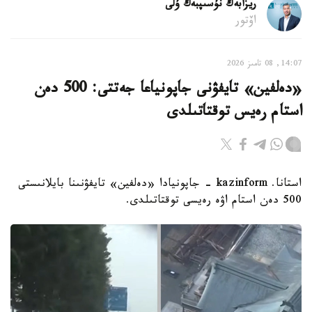
ريزابەك نۇسىپبەك ۇلى
اۆتور
14:07, 08 تامىز 2026
«دەلفين» تايفۋنى جاپونياعا جەتتى: 500 دەن
استام رەيس توقتاتىلدى
استانا. kazinform - جاپونيادا «دەلفين» تايفۋنىنا بايلانىستى
500 دەن استام اۋە رەيسى توقتاتىلدى.