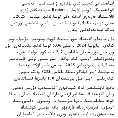
ايماعىنداعى كەيبىر شاي بۇتالارى زاقىمدانىپ، كەلەسى
كوكتەمدەگى ءونىم ازايعان. Reuters سويلەسكەن ۋدزي
قالاسىنىڭ فەرمەرى ادەتتە ەكى توننا تەنچا جيناسا، 2025-
جىلى ءونىمىنىڭ 1,5 تونناعا دەيىن، ياعني شامامەن تورتتەن
بىرگە تومەندەگەنىن ايتقان.
بۇل جاعداي الەمدىك سۇرانىستىڭ كۇرت وسۋىمەن تۇسپا-تۇس
كەلدى. جاپونيا 2024 -جىلى 5336 توننا تەنچا وندىرگەن. بۇل
ون جىل بۇرىنعىدان شامامەن 2,7 ەسە كوپ بولعانىمەن،
وندىرۋشىلەر ءوسىپ كەلە جاتقان سۇرانىستى تولىق قامتاماسىز
ەتە المادى. كيوتوداعى 2025-جىلعى مامىر اۋكتسيونىندا
تەنچانىڭ ءبىر كيلوگرامىنىڭ باعاسى 8235 يەنگە دەيىن
كوتەرىلىپ، ءبىر جىل بۇرىنعىدان 170 پايىزعا قىمباتتاعان.
ماتچا تاپشىلىعىن تەك كليماتپەن ءتۇسىندىرۋ دۇرىس ەمەس.
وعان الەۋمەتتىك جەلىلەر ارقىلى تاراعان الەمدىك ءسان، جاڭا
كوفە جەلىلەرىنىڭ ماتچا سۋسىندارىن ۇسىنۋى، ەكسپورتتىڭ
ءوسۋى، فەرمەرلەردىڭ قارتايۋى جانە جۇمىس كۇشىنىڭ
جەتىسپەۋى دە اسەر ەتەدى. ۋدزي قالاسىنداعى ءداستۇرلى