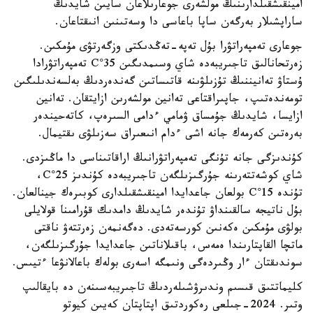
امينقىشقىلدارىنىڭ مولشەرى جوعارىلاعان سايىن شايدىڭ
ساراپشىلار بەرگەن ساپا باعاسى دا وسەتىنىن انىقتاعان.
جوعارى تەمپەراتۋرا بۇل تەپە-تەڭدىكتى وزگەرتۋى مۇمكىن.
زەرتحانالىق تاجىريبەدە شاي وسىمدىگىن 35°C تەمپەراتۋرادا
ۇستاۋ تەانيننىڭ تۇزىلۋىنە قاتىساتىن گەندەردىڭ بەلسەندىلىگىن
تومەندەتىپ، جاپىراقتاعى تەانين مولشەرىن ازايتقان. تەانين
ازايسا، شايدىڭ جۇمساق ۋمامي ءدامى السىرەپ، كاتەحيندەر
بەرەتىن كەرمەك جانە اشى ءدام انىعىراق سەزىلۋى ىقتيمال.
كۇندىزگى جانە تۇنگى تەمپەراتۋرانىڭ اراقاتىناسى دا ماڭىزدى.
شاي كوشەتتەرىنە جۇرگىزىلگەن تاجىريبەدە كۇندىز 25°C،
تۇندە 15°C بولعان جاعدايدا امينقىشقىلدارى كوبىرەك جينالعان.
بۇل ناتيجە سالقىنداۋ تۇندەر شايدىڭ دامدىك قۇرامىنا قولايلى
بولۋى مۇمكىن ەكەنىن كورسەتەدى. دەگەنمەن زەرتتەۋ ناقتى
ماتچا القاپتارىندا ەمەس، باقىلاناتىن جاعدايدا جۇرگىزىلگەن،
سوندىقتان ءار وڭىردەگى ونىمگە اسەرى بولەك باعالانۋعا ءتيىس.
كليماتتىق قىسىم وندىرۋشىلەردىڭ تاجىريبەسىنەن دە بايقالىپ
وتىر. 2024-جىلعى رەكوردتىق اپتاپتان كەيىن كيوتو