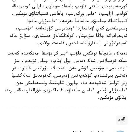
كورسەتپەيدى. ناقتى قاۋىپ باسقا: جوعارى ساپالى ءونىمنىڭ
كولەمى ازايىپ، ءدامى وزگەرىپ، باعاسى قىمباتتاۋى مۇمكىن.
كليماتتىڭ جىلىنۋى جالعاسا بەرسە، ءداستۇرلى ماتچا
وسىرىلەتىن كەي اۋدانداردا ءوندىرىس كۇردەلەنە ءتۇسىپ،
فەرمەرلەرگە جاڭا سۇرىپتار، كولەڭكەلەۋ ادىستەرى، سۋارۋ جانە
تەمپەراتۋرانى باسقارۋ تاسىلدەرى قاجەت بولادى.
دەمەك، ماتچاعا تونگەن قاۋىپ ءبىر گرادۋسقا جەتكەندە كەنەت
ىسكە قوسىلاتىن شەك ەمەس. بۇل اپتاپ، جىلى تۇندەر، سۋ
تاپشىلىعى، جۇمىس كۇشى مەن الەمدىك سۇرانىس قاتار اسەر
ەتەتىن بىرتىندەپ كۇشەيەتىن ۇدەرىس. گەنومدىق سەلەكتسيا
ونى تولىق شەشپەسە دە، جاپون شايىنىڭ ونىمدىلىگى مەن
ءداستۇرلى ۋمامي ءدامىن ساقتاۋدىڭ ماڭىزدى قۇرالدارىنىڭ بىرىنە
اينالۋى مۇمكىن.
الەم