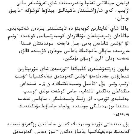
قولمەن جينالاتىن تەنچا وندىرىسىندە شاي تەرۋشىلەر سانى
ازايىپ، كەي شارۋاشىلىقتار ماشينالىق جيناۋعا كوشۋگە ءماجبۇر
بولعان.
جاڭا شاي القاپتارىن كوبەيتۋ دە تاپشىلىقتى بىردەن شەشپەيدى.
جاڭادان وتىرعىزىلعان بۇتالاردان كوممەرتسيالىق كولەمدە ءونىم
الۋ ءۇشىن شامامەن بەس جىل قاجەت. سوندىقتان قىسقا
مەرزىمدە ساپالى ماتچانىڭ باعاسى جوعارى كۇيىندە قالۋى
نەمەسە ودان ءارى ءوسۋى مۇمكىن.
جاپون زەرتتەۋشىلەرى كليماتقا ءتوزىمدى شاي سۇرىپتارىن
شىعارۋدى جەدەلدەتۋ ءۇشىن گەنومدىق سەلەكتسياعا ءۇمىت
ارتىپ وتىر. بۇل ءتاسىل وسىمدىكتىڭ د ن ق- سىنداعى
مىڭداعان بەلگىنى تالداپ، جاس كوشەت تولىق ءوسىپ
جەتىلمەي تۇرىپ- اق ونىڭ ونىمدىلىگى، ساپاسى نەمەسە
ىستىققا توزىمدىلىگى جونىندە بولجام جاساۋعا مۇمكىندىك
بەرەدى.
بۇل مىندەتتى تۇردە وسىمدىك گەنىن جاساندى وزگەرتۋ نەمەسە
گەندىك موديفيكاتسيا جاساۋ دەگەن ءسوز ەمەس. گەنومدىق