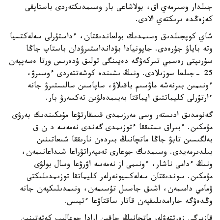
جىلدار وسىرمەي اق، بولاشاعى بار وسىمدىكتەردى باستاپقى
كەزەڭدە ىرىكتەي الادى.
شاي كوپجىلدىق وسىمدىك بولعاندىقتان، ءداستۇرلى سەلەكتسيا
وتە باياۋ جۇرەدى. جاپونيادا بۋدانداستىرۋدان باستاپ جاڭا
سۇرىپتى رەسمي تىركەۋگە دەيىنگى تولىق ۇدەرىس ورتا ەسەپپەن
25 -جىلعا سوزىلادى. ونىڭ ىشىندە كوشەتتەردى ءوسىرۋ،
ءونىمىن بىرنەشە ماۋسىم باقىلاۋ، ساپاسىن سالىستىرۋ جانە
ءارتۇرلى كليماتتىق ايماقتا بەيىمدەلۋىن تەكسەرۋ بار.
گەنومدىق ادىستەر وسى مەرزىمدى قىسقارتۋعا مۇمكىندىك بەرۋى
مۇمكىن. ءبىراق ىستىققا ءتوزىمدى گەندى نەمەسە د ن ق
بەلگىسىن تابۋ جاڭا ماتچانىڭ بىردەن نارىققا شىعاتىنىن
بىلدىرمەيدى. وسىمدىك جوعارى تەمپەراتۋراعا شىداعانىمەن،
ونىڭ ءدامى ناشار، ءونىمى از نەمەسە اۋرۋعا وسال بولۋى
مۇمكىن. سوندىقتان سەلەكسيونەرلەر كليماتقا توزىمدىلىكتى
ۋمامي دامىمەن، اشىق جاسىل تۇسىمەن، ونىمدىلىكپەن جانە
وڭدەۋگە جارامدىلىقپەن قاتار ساقتاۋعا ءتيىس.
قازىرگى زەرتتەۋلەر ماتچانىڭ جاقىن ارادا جوعالىپ كەتەتىنىن