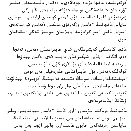
كوتەرىلسە، ماتچا مۇلدە جوعالادى» دەگەن مالىمدەمەنى عىلىمي
تۇرعىدان دالەلدەنگەن بولجام دەۋگە بولمايدى. قازىرگى
زەرتتەۋلەر كليماتتىڭ جىلىنۋى ءونىم كولەمىن ازايتىپ، جوعارى
ساپالى ماتچانىڭ ءدامىن وزگەرتۋى مۇمكىن ەكەنىن كورسەتەدى.
ءبىراق ناقتى ءبىر گرادۋسقا بايلانعان جويىلۋ شەگى انىقتالعان
جوق.
ماتچا كادىمگى كەپتىرىلگەن شاي جاپىراعىنان ەمەس، تەنچا
دەپ اتالاتىن ارنايى شيكىزاتتان دايىندالادى. ەگىن جيناۋعا
بىرنەشە اپتا قالعاندا شاي بۇتالارى كۇن ساۋلەسىنەن
كولەڭكەلەنەدى. بۇل جاپىراقتاعى حلوروفيلل مەن بوس
امينقىشقىلدارىنىڭ، سونىڭ ىشىندە تەانيننىڭ كوبىرەك جينالۋىنا
جاعداي جاسايدى. جينالعان جاپىراق بۋعا ۇستالىپ،
كەپتىرىلگەننەن كەيىن ساباقتارى مەن قاتتى بولىكتەرى الىنىپ،
ۇنتاققا اينالدىرىلادى.
ماتچانىڭ ەرەكشە جۇمساق ءارى قانىق ءدامىن سيپاتتايتىن ۋمامي
سەزىمى بوس امينقىشقىلدارىمەن تىعىز بايلانىستى. تەنچانىڭ
ساپاسىن زەرتتەگەن جاپون عالىمدارى جالپى ازوت پەن بوس