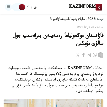
KAZINFORM
ق ز
ترەند:
2026-سايلاۋ
وقيعا
تاعايىنداۋ
اقوردا
07:10, 28 قاراشا 2024
قازاقستان موڭعولياعا رەسەيمەن بىرلەسىپ جول
سالۋى مۇمكىن
استانا. KAZINFORM - مەملەكەت باسشىسى قاسىم-جومارت
توقايەۆ رەسەي پرەزيدەنتى ۆلاديمير پۋتيننىڭ قازاقستانعا
جاساعان مەملەكەتتىك ساپارى اياسىندا وتكەن بريفينگىدە
موڭعولياعا رەسەيمەن بىرلەسىپ جول سالۋ باستاماسى تۋرالى
پىكىر ءبىلدىردى.