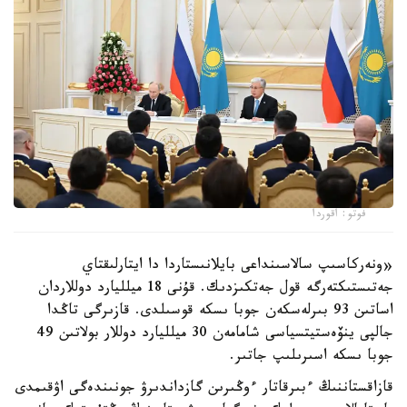
فوتو: اقوردا
«ونەركاسىپ سالاسىنداعى بايلانىستاردا دا ايتارلىقتاي
جەتىستىكتەرگە قول جەتكىزدىك. قۇنى 18 ميلليارد دوللاردان
اساتىن 93 بىرلەسكەن جوبا ىسكە قوسىلدى. قازىرگى تاڭدا
جالپى ينۆەستيتسياسى شامامەن 30 ميلليارد دوللار بولاتىن 49
جوبا ىسكە اسىرىلىپ جاتىر.
قازاقستاننىڭ ءبىرقاتار ءوڭىرىن گازداندىرۋ جونىندەگى اۋقىمدى