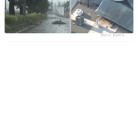
Фото: БелТА
ەلدىڭ وڭتۇستىگىندەگى ارالداردا دۇكەندەر مەن كاسىپورىندار
جابىلىپ، 9 اۆتوكولىك زاۋىتى جۇمىسىن ۋاقىتشا توقتاتتى، دەپ
حابارلايدى «مير 24».
جاپونيا مەتەورولوگيالىق اگەنتتىگىنىڭ مالىمەتىنشە، وكيناۆا
ارالىنىڭ سولتۇستىگىندە جەلدىڭ جىلدامدىعى ساعاتىنا 200
شاقىرىمعا جەتەدى. كوشەلەردە جول بەلگىلەرى مەن اعاش
بۇتاقتارى ۇشىپ جاتىر. كاگوسيما جانە وكيناۆا پرەفەكتۋرالارىندا
260 مىڭعا جۋىق تۇرعىندى ەۆاكۋاتسيالاۋ جاريالانىپ، ۋاقىتشا
ورنالاستىرۋ پۋنكتتەرى دايىندالدى.
بيلىك وكىلدەرىنىڭ حابارلاۋىنشا، قاتتى جەلدىڭ سالدارىنان 70
جاستاعى ءۇش ادام جەڭىل جاراقات العان.