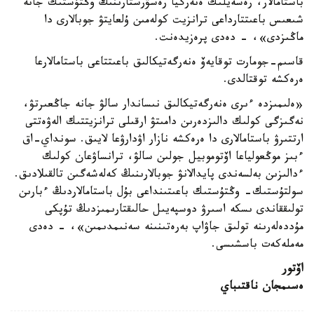
باستامالار، رەسەيلىك ەنەرگيا رەسۋرستارىنىڭ وڭتۇستىك جانە
شىعىس باعىتتارداعى ترانزيت كولەمىن ۇلعايتۋ جوبالارى دا
ماڭىزدى»، - دەدى پرەزيدەنت.
قاسىم-جومارت توقايەۆ ەنەرگەتيكالىق باعىتتاعى باستامالارعا
ەرەكشە توقتالدى.
«ەلىمىزدە ءىرى ەنەرگەتيكالىق نىساندار سالۋ جانە جاڭعىرتۋ،
نەگىزگى كولىك دالىزدەرىن دامىتۋ ارقىلى ترانزيتتىك الەۋەتتى
ارتتىرۋ باستامالارى دا ەرەكشە نازار اۋدارۋعا لايىق. سونداي-اق
ءبىز موڭعولياعا اۆتوموبيل جولىن سالۋ، ترانساۋعان كولىك
ءدالىزىن بەلسەندى پايدالانۋ جوبالارىنىڭ كەلەشەگىن تالقىلادىق.
سولتۇستىك- وڭتۇستىك باعىتىنداعى بۇل باستامالاردىڭ ءبارىن
تولىققاندى ىسكە اسىرۋ دوسپەيىل حالىقتارىمىزدىڭ تۇپكى
مۇددەلەرىنە تولىق جاۋاپ بەرەتىنىنە سەنىمدىمىن»، - دەدى
مەملەكەت باسشىسى.
اۆتور
ەسىمجان ناقتىباي