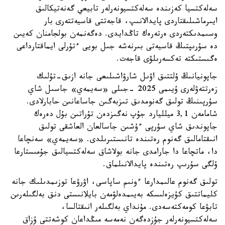
سەلەكتسيا كەزىندە سەلەكتسيونەرلەر تابيعي گەنەتيكالىق
ايىرماشىلىقتاردى پايدالانىپ، قاجەتتى قاسيەتتەرى بار
وسىمدىكتەردى ەرتەرەك تاڭدايدى. دەگەنمەن بولجامنان كەيىن
دە سۇرىپتىڭ قاسيەتى بىرنەشە جىل بويى ءتۇرلى ايماقتارداعى
ەگىستىكتە تەكسەرىلۋى قاجەت.
جاپونيانىڭ ۇلتتىق اۋىل شارۋاشىلىعى جانە ازىق-تۇلىك
زەرتتەۋلەرى ۇيىمى 2025 -جىلى «سەيمەي» جاسىل شاي
سۇرپىنىڭ تولىق گەنومدىق تىزبەگىن جاساعانىن حابارلادى.
شامامەن 3,1 ميلليارد جۇپ نەگىزدەن تۇراتىن بۇل دەرەك
جاپوندىق شاي سۇرپى ءۇشىن جاسالعان العاشقى تولىق
انىقتامالىق گەنوم رەتىندە تانىستىرىلدى. «سەيمەي» سەنچاعا
دا، ماتچاعا دا جارامدى جانە بولاشاق سەلەكتسيالىق جۇمىستارعا
ۇلگى سۇرىپ رەتىندە پايدالانىلماق.
تولىق گەنوم عالىمدارعا ءونىم ساپاسى، اۋرۋعا توزىمدىلىك جانە
كليماتتىق كۇيزەلىسكە بەيىمدەلۋمەن بايلانىستى دنق بەلگىلەرىن
تابۋعا كومەكتەسەدى. مۇنداي بەلگىلەر انىقتالسا،
سەلەكتسيونەرلەر جۇزدەگەن نەمەسە مىڭداعان كوشەتتى ۇزاق