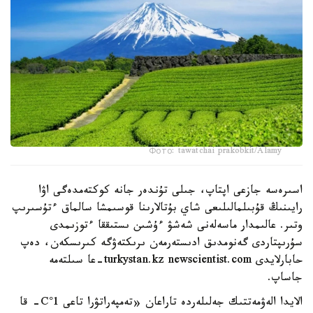
Фото: tawatchai prakobkit/Alamy
اسىرەسە جازعى اپتاپ، جىلى تۇندەر جانە كوكتەمدەگى اۋا
رايىنىڭ قۇبىلمالىلىعى شاي بۇتالارىنا قوسىمشا سالماق ءتۇسىرىپ
وتىر. عالىمدار ماسەلەنى شەشۋ ءۇشىن ىستىققا ءتوزىمدى
سۇرىپتاردى گەنومدىق ادىستەرمەن ىرىكتەۋگە كىرىسكەن، دەپ
حابارلايدى turkystan.kz newscientist.com-عا سىلتەمە
جاساپ.
الايدا الەۋمەتتىك جەلىلەردە تاراعان «تەمپەراتۋرا تاعى 1°C- قا