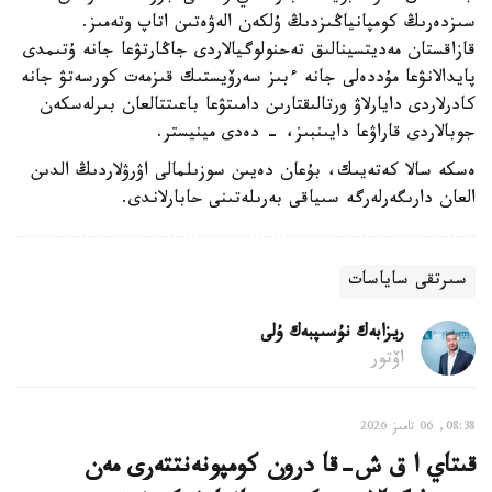
سىزدەرىڭ كومپانياڭىزدىڭ ۇلكەن الەۋەتىن اتاپ وتەمىز.
قازاقستان مەديتسينالىق تەحنولوگيالاردى جاڭارتۋعا جانە ۇتىمدى
پايدالانۋعا مۇددەلى جانە ءبىز سەرۆيستىك قىزمەت كورسەتۋ جانە
كادرلاردى دايارلاۋ ورتالىقتارىن دامىتۋعا باعىتتالعان بىرلەسكەن
جوبالاردى قاراۋعا دايىنبىز، - دەدى مينيستر.
ەسكە سالا كەتەيىك، بۇعان دەيىن سوزىلمالى اۋرۋلاردىڭ الدىن
العان دارىگەرلەرگە سىياقى بەرىلەتىنى حابارلاندى.
سىرتقى ساياسات
ريزابەك نۇسىپبەك ۇلى
اۆتور
08:38, 06 تامىز 2026
قىتاي ا ق ش-قا درون كومپونەنتتەرى مەن