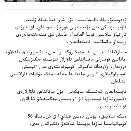
فوتو: ق ح ر ساۋدا مينيسترلىگى
ۆەدومستۆونىڭ مالىمەتىنشە، بۇل شارا قىتايدىڭ ۇلتتىق
قاۋىپسىزدىگى مەن مۇددەلەرىن قورعاۋ، سونداي-اق قارۋدى
تاراتپاۋ سالاسىن قوسا العاندا، حالىقارالىق مىندەتتەمەلەردى
ورىنداۋ ماقساتىندا قابىلدانعان.
حابارلامادا ا ق ش-قا جەتكىزۋگە ارنالعان، ەكسپورتتىق باقىلاۋعا
جاتاتىن قوسارلى ماقساتتاعى تاۋارلار تىزىمىنە ەنگىزىلگەن
دروندار، ولاردىڭ نەگىزگى كومپونەنتتەرى مەن ءتيىستى
تەحنولوگيالارى ءاربىر جاعدايدا جەكە-جەكە مۇقيات قارالاتىنى
ايتىلعان.
قابىلدانعان شەشىمگە سايكەس، بۇل ساناتتاعى تاۋارلاردى
ەكسپورتتاۋعا ليتسەنزيا الۋ ءراسىمىن جەڭىلدەتۋ شارالارى
قولدانىلمايدى.
ەسكە سالايىق، بۇعان دەيىن قىتاي ا ق ش-تىڭ 56
كومپانياسىنا ساۋدا بويىنشا شەكتەۋ ەنگىزگەن ەدى.