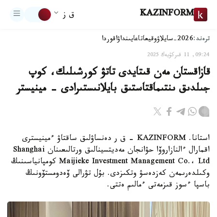
KAZINFORM
ق ز
ترەند:
2026-سايلاۋ
وقيعا
تاعايىنداۋ
اقوردا
09:24, 11 قىركۇيەك 2025
قازاقستان مەن قىتايدى تاتۋ كورشىلىك، كوپ
جىلدىق ىنتىماقتاستىق بايلانىستىرادى - مينيستر
استانا. KAZINFORM - ق ر دەنساۋلىق ساقتاۋ ءمينيسترى
اقمارال ءالنازاروۆا حۋانجان مەديتسينالىق ورتالىعىنان Shanghai
Maijieke Investment Management Co.، Ltd كومپانياسىنىڭ
وكىلدەرىمەن كەزدەسۋ وتكىزدى. بۇل تۋرالى ۆەدومستۆونىڭ
باسپا ءسوز قىزمەتى ءمالىم ەتتى.