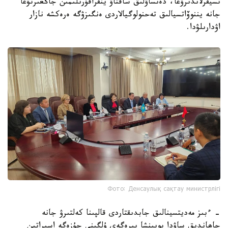
تسيفرلاندىرۋعا، دەنساۋلىق ساقتاۋ ينفراقۇرىلىمىن جاڭعىرتۋعا
جانە يننوۆاتسيالىق تەحنولوگيالاردى ەنگىزۋگە ەرەكشە نازار
اۋدارىلۋدا.
Фото: Денсаулық сақтау министрлігі
- ءبىز مەديتسينالىق جابدىقتاردى قالپىنا كەلتىرۋ جانە
جاھاندىق ساۋدا بويىنشا بىرەگەي ۇلگىنى جۇزەگە اسىراتىن