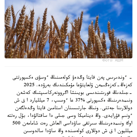
Фото: АШМ
- ءوندىرىس پەن قايتا وڭدەۋ كولەمىنىڭ ءوسۋى ەكسپورتتى
كەزەڭ-كەزەڭىمەن ۇلعايتۋعا مۇمكىندىك بەرۋدە. 2025
-جىلدىڭ قورىتىندىسى بويىنشا اگروونەركاسىپتىك كەشەن
ونىمدەرىنىڭ ەكسپورتى %37 عا ءوسىپ، 7 ميلليارد ا ق ش
دوللارىنا جەتتى. ونىڭ جارتىسىنان استامىن قايتا وڭدەلگەن
ءونىم قۇرايدى. وڭ ديناميكا وسى جىلى دا ساقتالۋدا، بۇل رەتتە
اوك ونىمدەرىنىڭ سىرتقى ساۋداسى العاش رەت شامامەن 500
ميلليون ا ق ش دوللارى كولەمىندە وڭ ساۋدا سالدوسىن