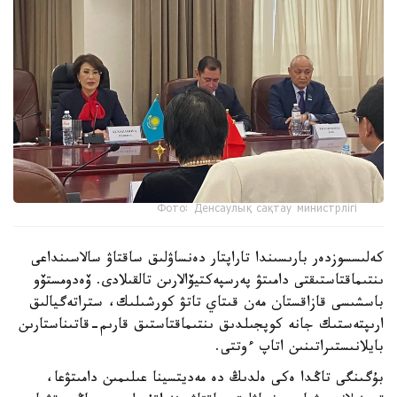
Фото: Денсаулық сақтау министрлігі
كەلىسسوزدەر بارىسىندا تاراپتار دەنساۋلىق ساقتاۋ سالاسىنداعى
ىنتىماقتاستىقتى دامىتۋ پەرسپەكتيۆالارىن تالقىلادى. ۆەدومستۆو
باسشىسى قازاقستان مەن قىتاي تاتۋ كورشىلىك، ستراتەگيالىق
ارىپتەستىك جانە كوپجىلدىق ىنتىماقتاستىق قارىم-قاتىناستارىن
بايلانىستىراتىنىن اتاپ ءوتتى.
بۇگىنگى تاڭدا ەكى ەلدىڭ دە مەديتسينا عىلىمىن دامىتۋعا،