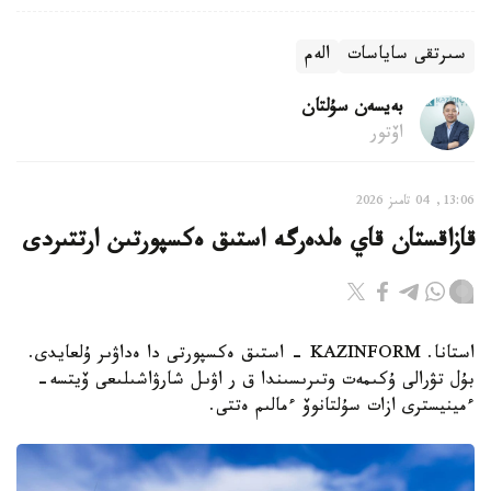
سىرتقى ساياسات
الەم
بەيسەن سۇلتان
اۆتور
13:06, 04 تامىز 2026
قازاقستان قاي ەلدەرگە استىق ەكسپورتىن ارتتىردى
استانا. KAZINFORM - استىق ەكسپورتى دا ەداۋىر ۇلعايدى.
بۇل تۋرالى ۇكىمەت وتىرىسىندا ق ر اۋىل شارۋاشىلىعى ۆيتسە-
ءمينيسترى ازات سۇلتانوۆ ءمالىم ەتتى.