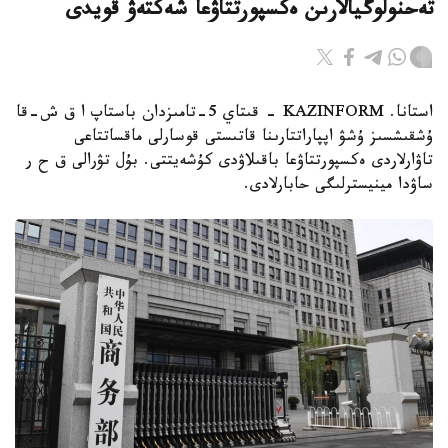
تەحنولوگيالارىن ەكسپورتتاۋعا شەكتەۋ قويدى
استانا. KAZINFORM - قىتاي 5-تامىزدان باستاپ ا ق ش-قا
ۇشقىشسىز ۇشۋ اپپاراتتارىنا قاتىستى قوسارلى ماقساتتاعى
تاۋارلاردى ەكسپورتتاۋعا باقىلاۋدى كۇشەيتتى. بۇل تۋرالى ق ح ر
ساۋدا مينيسترلىگى حابارلادى.