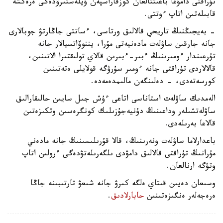
تۇراقتى دامۋعا باعىتتالعان كوزقاراسپەن ۇيلەستىرۋدەگى ەرەكشە
قابىلەتىن اتاپ ءوتتى.
- بەيجىڭنىڭ تاريحي قالالىق ورتاسى، ءساتتى جاڭارتۋ جوبالارى
جانە جارقىن ساۋلەت مادەنيەتى مۇرا، يننوۆاتسيالار جانە
تۇرعىندار ءومىرىنىڭ ءبىر-ءبىرىن قالاي تولىقتىرا الاتىنىن،
قالالاردى تۇراقتى جانە ءومىر سۇرۋگە قولايلى ەتەتىنىن
كورسەتەدى، - دەلىنگەن مالىمدەمەدە.
الەمدىك ساۋلەت استاناسى اتاعى ءۇش جىل سايىن حالىقارالىق
ساۋلەتشىلەر وداعىنىڭ دۇنيەجۇزىلىك كونگرەسىن وتكىزەتىن
قالاعا بەرىلەدى.
باعدارلاما ساۋلەت ونەرىنىڭ، قالا قۇرىلىسىنىڭ جانە مادەني
مۇرانىڭ تۇراقتى قالالىق دامۋدى ىلگەرىلەتۋدەگى ءرولىن اتاپ
وتۋگە ارنالعان.
وسىعان دەيىن قىتاي ەلگە كىرۋ جانە شىعۋ تارتىبىنە جاڭا
ەرەجەلەر ەنگىزەتىنىن
حابارلادىق
.