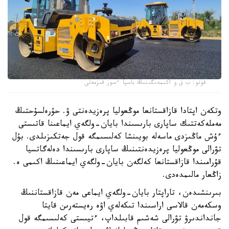
فوتو: ب ق و اكىمدىگىنىڭ باسپا ءسوز قىزمەتى
وتكەن اپتادا قازاقستانعا موڭعوليا پرەزيدەنتى ۋ. حۇرەلسۇحتىڭ
مەملەكەتتىك ساپارى بارىسىندا بايان-ولگەي ايماعىنا قاتىستى
ءۇش ماڭىزدى ماسەلە بويىنشا كەلىسىمگە قول جەتكىزىلدى. بۇل
تۋرالى موڭعوليا پرەزيدەنتىنىڭ ساپارى بارىسىندا دەلەگاتسيا
قۇرامىندا قازاقستانعا كەلگەن بايان-ولگەي ايماعىنىڭ اكىمى ە.
زاڭعار مالىمدەدى.
بىرىنشىدەن، تاراپتار بايان-ولگەي ايماعى مەن قازاقستاننىڭ
وسكەمەن قالاسى اراسىندا تىكەلەي اۋە رەيستەرىن قايتا
جانداندىرۋ تۋرالى شەشىم قابىلداپ، ءتيىستى كەلىسىمگە قول