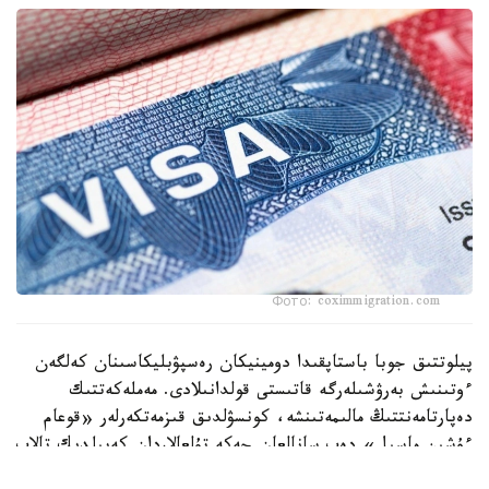
Фото: coximmigration.com
پيلوتتىق جوبا باستاپقىدا دومينيكان رەسپۋبليكاسىنان كەلگەن
ءوتىنىش بەرۋشىلەرگە قاتىستى قولدانىلادى. مەملەكەتتىك
دەپارتامەنتتىڭ مالىمەتىنشە، كونسۋلدىق قىزمەتكەرلەر «قوعام
ءۇشىن ماسىل» دەپ سانالعان جەكە تۇلعالاردان كەپىلدىك تالاپ
ەتە الادى. كەپىلدىك سوماسى ءاربىر جاعدايعا جەكە انىقتالادى.