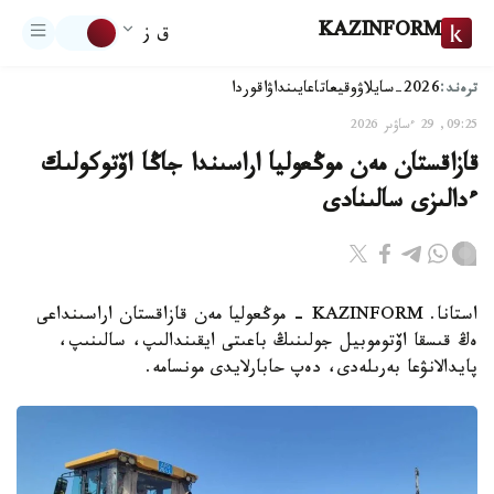
KAZINFORM
ق ز
ترەند:
2026-سايلاۋ
وقيعا
تاعايىنداۋ
اقوردا
09:25, 29 ءساۋىر 2026
قازاقستان مەن موڭعوليا اراسىندا جاڭا اۆتوكولىك
ءدالىزى سالىنادى
استانا. KAZINFORM - موڭعوليا مەن قازاقستان اراسىنداعى
ەڭ قىسقا اۆتوموبيل جولىنىڭ باعىتى ايقىندالىپ، سالىنىپ،
پايدالانۋعا بەرىلەدى، دەپ حابارلايدى مونسامە.