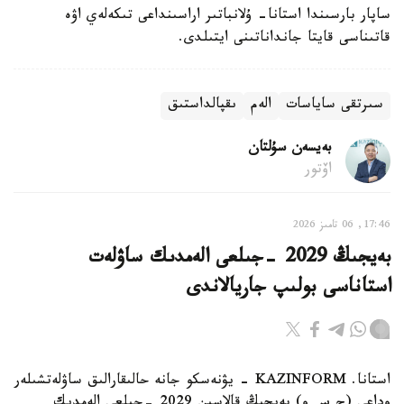
ساپار بارسىندا استانا- ۇلانباتىر اراسىنداعى تىكەلەي اۋە
قاتىناسى قايتا جانداناتىنى ايتىلدى.
سىرتقى ساياسات
الەم
ىقپالداستىق
بەيسەن سۇلتان
اۆتور
17:46, 06 تامىز 2026
بەيجىڭ 2029 -جىلعى الەمدىك ساۋلەت
استاناسى بولىپ جاريالاندى
استانا. KAZINFORM - يۋنەسكو جانە حالىقارالىق ساۋلەتشىلەر
وداعى (ح س و) بەيجىڭ قالاسىن 2029 -جىلعى الەمدىك