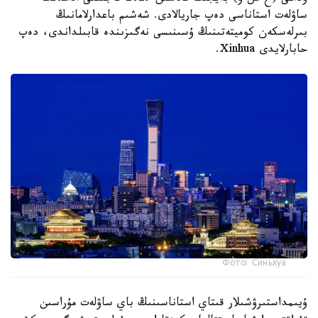
ساۋلەت استاناسى دەپ جاريالادى. شەشىم باعدارلامانىڭ
بىرلەسكەن كوميتەتىنىڭ ۇسىنىسى نەگىزىندە قابىلداندى، دەپ
حابارلايدى Xinhua.
Фото: Синьхуа
ۇيىمداستىرۋشىلار قىتاي استاناسىنىڭ باي ساۋلەت مۇراسىن