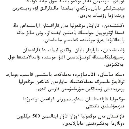
قويدى. سونىمەن قاتار موڭعوليانىڭ جول جانە كولىك
مينيسترلىگى بايان-ولگەي ايماعىنا حالىقارالىق اۋە رەيستەرىن
ورىنداۋعا رۇقسات بەردى.
ەكىنشىدەن، تاراپتار موڭعوليا مەن قازاقستان اراسىنداعى ەڭ
قىسقا اۆتوموبيل جولىنىڭ باعىتىن ايقىنداۋ، ونى سالۋ جانە
پايدالانۋعا بەرۋ جونىندە كەلىسىم جاساستى.
ۇشىنشىدەن، تاراپتار بايان-ولگەي ايماعىندا قازاقستان
رەسپۋبليكاسىنىڭ كونسۋلدىعىن اشۋ جونىندە ۋاعدالاستىققا قول
جەتكىزدى.
ەسكە سالساق، 21-ساۋىردە مەملەكەت باسشىسى قاسىم-جومارت
توقايەۆ ەلىمىزگە مەملەكەتتىك ساپارمەن كەلگەن موڭعوليا
پرەزيدەنتى ۋحنااگين حۋرەلسۇحتى قارسى الدى.
موڭعوليا قازاقستاننان بيداي يمپورتى كولەمىن ارتتىرۋعا
قىزىعۋشىلىق تانىتتى.
قازاقستان مەن موڭعوليا ءوزارا تاۋار اينالىمىن 500 ميلليون
دوللارعا جەتكىزەتىنى حابارلاندى.