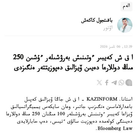
الەم
باقىتجول كاكەش
اۆتور
12:39, 06 تامىز 2026
ا ق ش كەيبىر ءوتىنىش بەرۋشىلەر ءۇشىن 250
مىڭ دوللارعا دەيىن ۆيزالىق دەپوزيتتەر ەنگىزدى
استانا. KAZINFORM – ا ق ش جاڭا ۆيزالىق كەپىل
باعدارلاماسىن ەنگىزىپ جاتىر، وعان سايكەس يمميگراتسيالىق
ۆيزاعا كەيبىر ءوتىنىش بەرۋشىلەر 100 مىڭنان 250 مىڭ دوللارعا
دەيىنگى كولەمدە دەپوزيت سالۋى ءتيىس، دەپ حابارلايدى
Bloomberg Law.