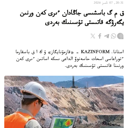
20:31, 07 تامىز 2026
ق م گ باسشىسى جاڭادان ءىرى كەن ورنىن
يگەرۋگە قاتىستى تۇسىنىك بەردى
استانا. KAZINFORM - «قازمۇنايگاز» ۇ ك ا ق باسقارما
ءتوراعاسى اسحات حاسەنوۆ الداعى ىسكە اساتىن ءىرى كەن
ورنىنا قاتىستى تۇسىنىك بەردى.