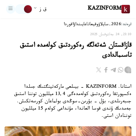
KAZINFORM
ق ز
ترەند:
2026-سايلاۋ
وقيعا
تاعايىنداۋ
اقوردا
23:10, 24 جەلتوقسان 2025
قازاقستان شەتەلگە رەكوردتىق كولەمدە استىق
تاسىمالدادى
استانا. KAZINFORM - بيىلعى ماركەتينگتىك جىلدا
ەكسپورتقا رەكوردتىق كولەمدەگى 13,4 ميلليون توننا استىق
جىبەرىلدى، بۇل - بۇرىن-سوڭدى بولماعان كورسەتكىش.
جەمدىك ۇندى قوسا العاندا، مۇنداعى كولەم 15 ميلليون
توننادان استى.