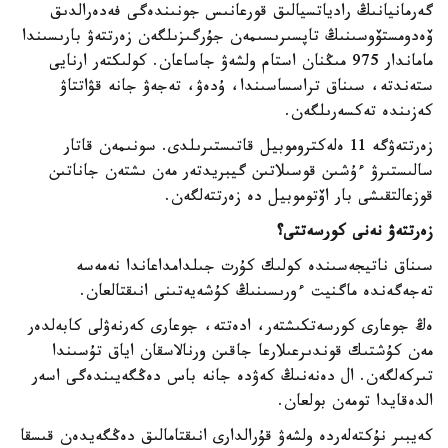
گەرمانيانىڭ رادياتسيالىق قورعانىس جونىندەگى فەدەرالدىق
ۆەدومستۆوسىنىڭ تاپسىرىسىمەن جۇرگىزىلگەن زەرتتەۋ بارىسىندا
ماماندار 975 مىڭنان استام ولشەۋ جاساعان. كولىكتەر ارنايى
ستەندتە، سىناق تراسساسىندا، ۇدەۋ، تەجەۋ جانە قۋاتتاۋ
كەزىندە تەكسەرىلگەن.
زەرتتەۋگە 11 ەلەكتروموبيل قاتىستىرىلدى. سونىمەن قاتار
سالىستىرۋ ءۇشىن قوسىلاتىن گيبريدتەر مەن ىشتەن جاناتىن
قوزعالتقىشى بار اۆتوموبيل دە زەرتتەلگەن.
زەرتتەۋ نەنى كورسەتتى؟
سىناق ناتيجەسىندە كولىك كۇرت جىلدامداعاندا نەمەسە
تەجەگەندە ماگنيت ءورىسىنىڭ كۇشەيەتىنى انىقتالعان.
ەڭ جوعارى كورسەتكىشتەر، ادەتتە، جوعارى كەرنەۋلى كابەلدەر
مەن كۇشتىك قوندىرعىلارعا جاقىن ورنالاسقان اياق تۇسىندا
تىركەلگەن. ال دەنەنىڭ كەۋدە جانە باس دەڭگەيىندەگى اسەر
الدەقايدا تومەن بولعان.
كەيبىر نۇكتەلەردە ولشەۋ قۇرالدارى انىقتامالىق دەڭگەيدەن قىسقا