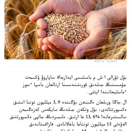
Фото: Үкімет
بۇل تۋرالى ا ش م باسشىسى ايداربەك ساپاروۆ ۇكىمەت
جۇمىسىنىڭ جىلدىق قورىتىندىسىنا ارنالعان باسپا ءسوز
ءماسليحاتىندا ايتتى.
ال جاڭا ورىلعان ەگىننەن بۇگىندە 3,9 ميلليون توننا استىق
ەكسپورتتالدى، بۇل وتكەن جىلدىڭ سايكەس كەزەڭىمەن
سالىستىرعاندا %13,6 عا ارتىق. ەلىمىزدىڭ جالپى ەكسپورتتىق
الەۋەتى 13 ميلليون تونناعا باعالانادى. قازاقستاندىق