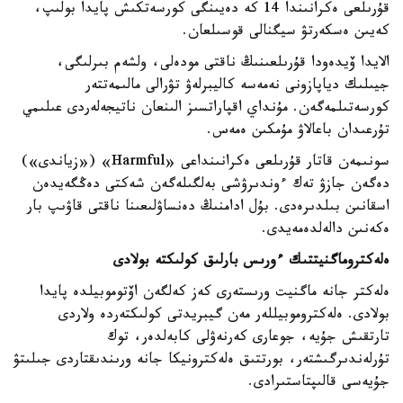
قۇرىلعى ەكرانىندا 14 كە دەيىنگى كورسەتكىش پايدا بولىپ،
كەيىن ەسكەرتۋ سيگنالى قوسىلعان.
الايدا ۆيدەودا قۇرىلعىنىڭ ناقتى مودەلى، ولشەم بىرلىگى،
جيىلىك دياپازونى نەمەسە كاليبرلەۋ تۋرالى مالىمەتتەر
كورسەتىلمەگەن. مۇنداي اقپاراتسىز الىنعان ناتيجەلەردى عىلىمي
تۇرعىدان باعالاۋ مۇمكىن ەمەس.
سونىمەن قاتار قۇرىلعى ەكرانىنداعى «Harmful» («زياندى»)
دەگەن جازۋ تەك ءوندىرۋشى بەلگىلەگەن شەكتى دەڭگەيدەن
اسقانىن بىلدىرەدى. بۇل ادامنىڭ دەنساۋلىعىنا ناقتى قاۋىپ بار
ەكەنىن دالەلدەمەيدى.
ەلەكتروماگنيتتىك ءورىس بارلىق كولىكتە بولادى
ەلەكتر جانە ماگنيت ورىستەرى كەز كەلگەن اۆتوموبيلدە پايدا
بولادى. ەلەكتروموبيللەر مەن گيبريدتى كولىكتەردە ولاردى
تارتقىش جۇيە، جوعارى كەرنەۋلى كابەلدەر، توك
تۇرلەندىرگىشتەر، بورتتىق ەلەكترونيكا جانە ورىندىقتاردى جىلىتۋ
جۇيەسى قالىپتاستىرادى.