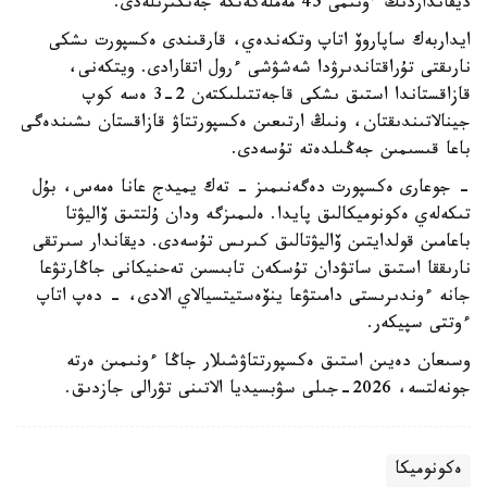
ديقانداردىڭ ءونىمى 45 مەملەكەتكە جەتكىزىلەدى.
ايداربەك ساپاروۆ اتاپ وتكەندەي، قارقىندى ەكسپورت ىشكى
نارىقتى تۇراقتاندىرۋدا شەشۋشى ءرول اتقارادى. ويتكەنى،
قازاقستاندا استىق ىشكى قاجەتتىلىكتەن 2-3 ەسە كوپ
جينالاتىندىقتان، ونىڭ ارتىعىن ەكسپورتتاۋ قازاقستان ىشىندەگى
باعا قىسىمىن جەڭىلدەتە تۇسەدى.
- جوعارى ەكسپورت دەگەنىمىز - تەك يميدج عانا ەمەس، بۇل
تىكەلەي ەكونوميكالىق پايدا. ەلىمىزگە ودان ۇلتتىق ۆاليۋتا
باعامىن قولدايتىن ۆاليۋتالىق كىرىس تۇسەدى. ديقاندار سىرتقى
نارىققا استىق ساتۋدان تۇسكەن تابىسىن تەحنيكانى جاڭارتۋعا
جانە ءوندىرىستى دامىتۋعا ينۆەستيتسيالاي الادى، - دەپ اتاپ
ءوتتى سپيكەر.
وسىعان دەيىن استىق ەكسپورتتاۋشىلار جاڭا ءونىمىن ەرتە
جونەلتسە، 2026-جىلى سۋبسيديا الاتىنى تۋرالى جازدىق.
ەكونوميكا