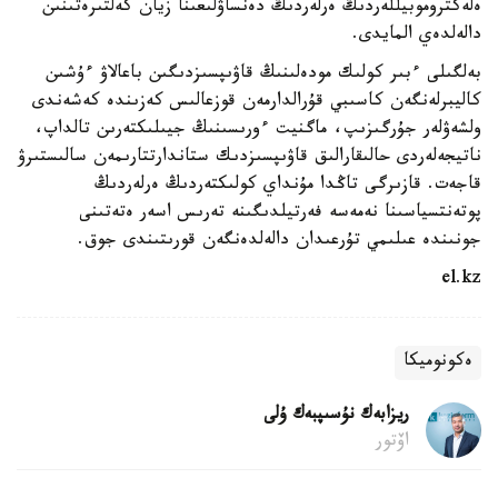
ەلەكتروموبيللەردىڭ ەرلەردىڭ دەنساۋلىعىنا زيان كەلتىرەتىنىن
دالەلدەي المايدى.
بەلگىلى ءبىر كولىك مودەلىنىڭ قاۋىپسىزدىگىن باعالاۋ ءۇشىن
كاليبرلەنگەن كاسىبي قۇرالدارمەن قوزعالىس كەزىندە كەشەندى
ولشەۋلەر جۇرگىزىپ، ماگنيت ءورىسىنىڭ جيىلىكتەرىن تالداپ،
ناتيجەلەردى حالىقارالىق قاۋىپسىزدىك ستاندارتتارىمەن سالىستىرۋ
قاجەت. قازىرگى تاڭدا مۇنداي كولىكتەردىڭ ەرلەردىڭ
پوتەنتسياسىنا نەمەسە فەرتيلدىگىنە تەرىس اسەر ەتەتىنى
جونىندە عىلىمي تۇرعىدان دالەلدەنگەن قورىتىندى جوق.
el.kz
ەكونوميكا
ريزابەك نۇسىپبەك ۇلى
اۆتور