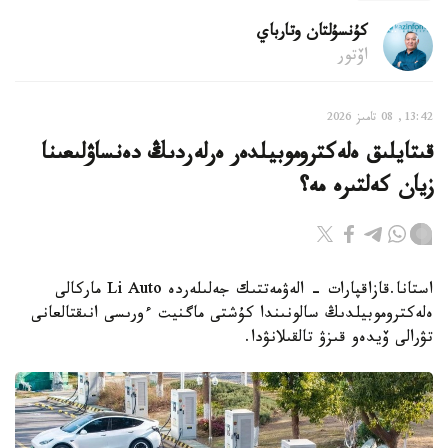
كۇنسۇلتان وتارباي
اۆتور
13:42, 08 تامىز 2026
قىتايلىق ەلەكتروموبيلدەر ەرلەردىڭ دەنساۋلىعىنا
زيان كەلتىرە مە؟
استانا.قازاقپارات - الەۋمەتتىك جەلىلەردە Li Auto ماركالى
ەلەكتروموبيلدىڭ سالونىندا كۇشتى ماگنيت ءورىسى انىقتالعانى
تۋرالى ۆيدەو قىزۋ تالقىلانۋدا.