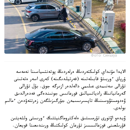
Фото: Синьхуа
الايدا مۇنداي كولىكتەردىڭ ەرلەردىڭ پوتەنتسياسىنا نەمەسە
ۇرپاق ءوربىتۋ قابىلەتىنە (فەرتيلدىگىنە) كەرى اسەر ەتەتىنى
تۋرالى سەنىمدى عىلىمي دالەلدەر ازىرگە جوق. بۇل تۋرالى
گەرمانيانىڭ رادياتسيالىق قورعانىس جونىندەگى فەدەرالدىق
ۆەدومستۆوسىنىڭ تاپسىرىسىمەن جۇرگىزىلگەن زەرتتەۋدەن ءمالىم
بولدى.
ۆيدەو اۆتورى تۇرمىستىق ەلەكتروماگنيتتىك ءورىستى ولشەيتىن
قۇرىلعىنى قوزعالىسسىز تۇرعان كولىكتىڭ ورىندىعىنا قويعان.