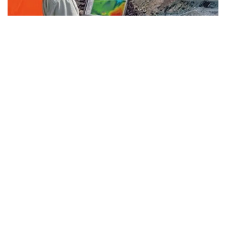
Фото: Kazinform
- «قازمۇنايگاز» گەولوگيالىق بارلاۋدىڭ ۇلكەن باعدارلاماسىن
قابىلدادى. 2026-2030 -جىلدارى اۋقىمدى ءىس-شارالار
جوسپارلانعان. وسى رەتتە 26 ۇڭعىمانى بۇرعىلاۋ قاراستىرىلعان.
ءبىرقاتار ۋچاسكەدە سەيسميكالىق بارلاۋ قامتىلادى، ونىڭ
اراسىندا جىلىوي ۋچاسكەسى دە بار، - دەدى اسحات حاسەنوۆ
«سامۇرىق-قازىنا» قورى قوعامدىق كەڭەسىنىڭ وتىرىسىنان
كەيىن تىلشىلەر سۇراعىنا جاۋاپ بەرە وتىرىپ.