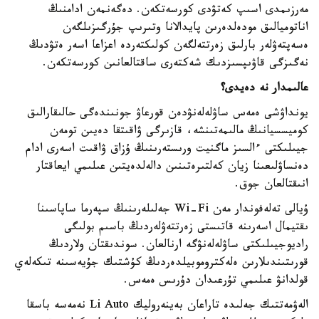
مەرزىمدى اسىپ كەتۋدى كورسەتكەن. دەگەنمەن ادامنىڭ
اناتوميالىق مودەلدەرىن پايدالانا وتىرىپ جۇرگىزىلگەن
ەسەپتەۋلەر بارلىق زەرتتەلگەن كولىكتەردە اعزاعا اسەر ەتۋدىڭ
نەگىزگى قاۋىپسىزدىك شەكتەرى ساقتالعانىن كورسەتكەن.
عالىمدار نە دەيدى؟
يونداۋشى ەمەس ساۋلەلەنۋدەن قورعاۋ جونىندەگى حالىقارالىق
كوميسسيانىڭ مالىمەتىنشە، قازىرگى ۋاقىتقا دەيىن تومەن
جيىلىكتى ءالسىز ماگنيت ورىستەرىنىڭ ۇزاق ۋاقىت اسەرى ادام
دەنساۋلىعىنا زيان كەلتىرەتىنىن دالەلدەيتىن عىلىمي ايعاقتار
انىقتالعان جوق.
ۇيالى تەلەفوندار مەن Wi-Fi جەلىلەرىنىڭ سپەرما ساپاسىنا
ىقتيمال اسەرىنە قاتىستى زەرتتەۋلەردىڭ باسىم بولىگى
راديوجيىلىكتى ساۋلەلەنۋگە ارنالعان. سوندىقتان ولاردىڭ
قورىتىندىلارىن ەلەكتروموبيلدەردىڭ كۇشتىك جۇيەسىنە تىكەلەي
قولدانۋ عىلىمي تۇرعىدان دۇرىس ەمەس.
الەۋمەتتىك جەلىدە تاراعان بەينەروليك Li Auto نەمەسە باسقا