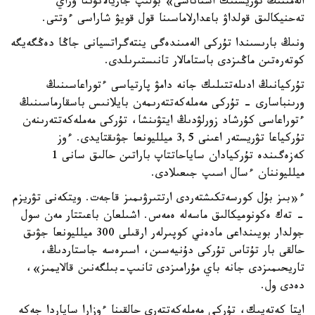
الەمىنىڭ تۋريستىك استاناسى» بولىپ جاريالانۋىنا وراي
تەحنيكالىق قولداۋ باعدارلاماسىنا قول قويۋ شاراسى ءوتتى.
ونىڭ بارىسىندا تۇركى الەمىندەگى ينتەگراتسيانى جاڭا دەڭگەيگە
كوتەرەتىن ماڭىزدى باستامالار تانىستىرىلدى.
تۇركيانىڭ ادىلەتتىلىك جانە دامۋ پارتياسى ءتوراعاسىنىڭ
ورىنباسارى - تۇركى مەملەكەتتەرىمەن بايلانىس باسقارماسىنىڭ
ءتوراعاسى كۇرشاد زورلۋدىڭ ايتۋىنشا، تۇركى مەملەكەتتەرىنەن
تۇركياعا تۋريستەر اعىنى 3,5 ميلليونعا جۋىقتايدى. ءوز
كەزەگىندە تۇركيادان ساياحاتتاپ باراتىن حالىق سانى 1
ميلليوننان ءسال اسىپ جىعىلادى.
ء«بىز بۇل كورسەتكىشتەردى ارتتىرۋىمىز قاجەت. ويتكەنى تۋريزم
- تەك ەكونوميكالىق ماسەلە ەمەس. اشىلعان باعىتتار مەن سول
جولدار بويىنداعى مادەني كوپىرلەر ارقىلى 300 ميلليونعا جۋىق
حالقى بار تۇتاس تۇركى دۇنيەسىن، اسىرەسە جاستاردىڭ،
تاريحىمىزدى جانە باي مۇرامىزدى تانىپ-بىلگەنىن قالايمىز»،
دەدى ول.
ايتا كەتەيىك، تۇركى مەملەكەتتەرى حالقىنا ءوزارا ساپاردا جەكە