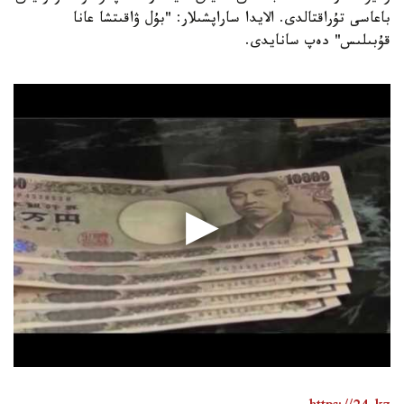
باعاسى تۇراقتالدى. الايدا ساراپشىلار: "بۇل ۋاقىتشا عانا
قۇبىلىس" دەپ سانايدى.