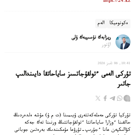
https://24.kz
ەكونوميكا
الەم
ريزابەك نۇسىپبەك ۇلى
اۆتور
10:41, 06 تامىز 2026
تۇركى الەمى ءتولقۇجاتسىز ساياحاتقا دايىندالىپ
جاتىر
تۇركيا تۇركى مەملەكەتتەرى ۇيىمىنا (ت م ۇ) مۇشە ەلدەردىڭ
حالقىنا ءوزارا ساياحاتتا ءتولقۇجاتتىڭ ورنىنا تەك جەكە
كۋالىكپەن عانا ءجۇرىپ-تۇرۋعا مۇمكىندىك بەرەتىن جوبانى