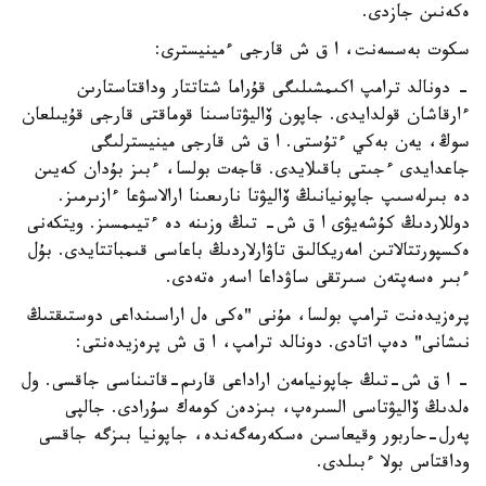
ەكەنىن جازدى.
سكوت بەسسەنت، ا ق ش قارجى ءمينيسترى:
- دونالد ترامپ اكىمشىلىگى قۇراما شتاتتار وداقتاستارىن
ءارقاشان قولدايدى. جاپون ۆاليۋتاسىنا قوماقتى قارجى قۇيىلعان
سوڭ، يەن بەكي ءتۇستى. ا ق ش قارجى مينيسترلىگى
جاعدايدى ءجىتى باقىلايدى. قاجەت بولسا، ءبىز بۇدان كەيىن
دە بىرلەسىپ جاپونيانىڭ ۆاليۋتا نارىعىنا ارالاسۋعا ءازىرمىز.
دوللاردىڭ كۇشەيۋى ا ق ش- تىڭ وزىنە دە ءتيىمسىز. ويتكەنى
ەكسپورتتالاتىن امەريكالىق تاۋارلاردىڭ باعاسى قىمباتتايدى. بۇل
ءبىر ەسەپتەن سىرتقى ساۋداعا اسەر ەتەدى.
پرەزيدەنت ترامپ بولسا، مۇنى "ەكى ەل اراسىنداعى دوستىقتىڭ
نىشانى" دەپ اتادى. دونالد ترامپ، ا ق ش پرەزيدەنتى:
- ا ق ش-تىڭ جاپونيامەن اراداعى قارىم-قاتىناسى جاقسى. ول
ەلدىڭ ۆاليۋتاسى السىرەپ، بىزدەن كومەك سۇرادى. جالپى
پەرل-حاربور وقيعاسىن ەسكەرمەگەندە، جاپونيا بىزگە جاقسى
وداقتاس بولا ءبىلدى.