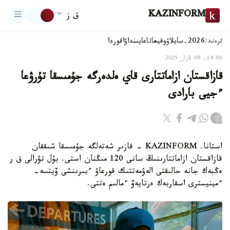
KAZINFORM
ق ز
ترەند:
2026-سايلاۋ
وقيعا
تاعايىنداۋ
اقوردا
14:06, 09 قازان 2025
قازاقستان ازاماتتارى قاي ەلدەرگە جۇمىسقا تۇرۋعا
ءجيى بارادى
استانا. KAZINFORM - قازىر شەتەلگە جۇمىسقا شىققان
قازاقستان ازاماتتارىنىڭ سانى 120 مىڭنان استى. بۇل تۋرالى ق ر
ەڭبەك جانە حالىقتى الەۋمەتتىك قورعاۋ ءبىرىنشى ۆيتسە-
ءمينيسترى اسقاربەك ەرتايەۆ ءمالىم ەتتى.