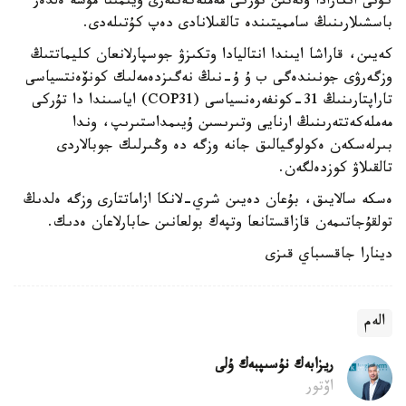
كۇنى انكارادا وتەتىن تۇركى مەملەكەتتەرى ۇيىمىنا مۇشە ەلدەر
باسشىلارىنىڭ سامميتىندە تالقىلانادى دەپ كۇتىلەدى.
كەيىن، قاراشا ايىندا انتاليادا وتكىزۋ جوسپارلانعان كليماتتىڭ
وزگەرۋى جونىندەگى ب ۇ ۇ-نىڭ نەگىزدەمەلىك كونۆەنتسياسى
تاراپتارىنىڭ 31-كونفەرەنسياسى (COP31) اياسىندا دا تۇركى
مەملەكەتتەرىنىڭ ارنايى وتىرىسىن ۇيىمداستىرىپ، وندا
بىرلەسكەن ەكولوگيالىق جانە وزگە دە وڭىرلىك جوبالاردى
تالقىلاۋ كوزدەلگەن.
ەسكە سالايىق، بۇعان دەيىن شري-لانكا ازاماتتارى وزگە ەلدىڭ
تولقۇجاتىمەن قازاقستانعا وتپەك بولعانىن حابارلاعان ەدىك.
دينارا جاقسىباي قىزى
الەم
ريزابەك نۇسىپبەك ۇلى
اۆتور