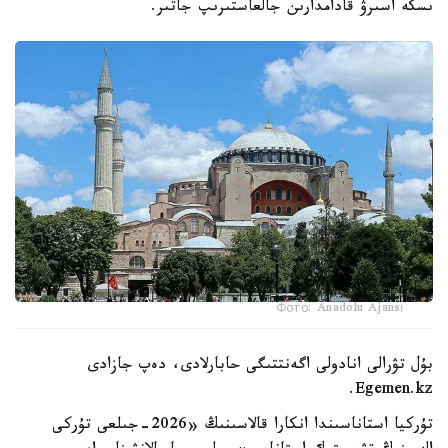
ىسكە اسىرۋ قادامدارىن جالعاستىرىپ جاتىر.
Фото: Anadolu Ajansı
بۇل تۋرالى انادولى اگەنتتىگى حابارلادى، دەپ جازادى
Egemen.kz.
تۇركيا استاناسىندا انكارا قالاسىنىڭ «2026-جىلعى تۇركى