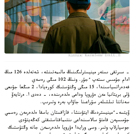
Коллаж: Kazinform/ DALL-E
- سىرتقى ىستەر مينيسترلىگىنىڭ مالىمەتىنشە، شەتەلدە 126 مىڭ
ادام جۇمىس ىستەپ ءجۇر. ونىڭ 102 مىڭى رەسەي
فەدەراتسياسىندا، 15 مىڭى وڭتۇستىك كورەيادا، 2 مىڭعا جۋىعى
ۇلى بريتانيا مەن ەۋروپا وداعى ەلدەرىندە، - دەدى ا. ەرتايەۆ
سەناتتا تىلشىلەر سۇراعىنا جاۋاپ بەرە وتىرىپ.
ۆيتسە-ءمينيستردىڭ ايتۋىنشا، قازاقستان باسقا ەلدەرمەن رەسمي
جۇمىسپەن قامتۋ سالاسىنداعى ىنتىماقتاستىقتى كەڭەيتۋدى
جوسپارلاپ وتىر. وسى ورايدا ەۋروپا ەلدەرىمەن جانە وڭتۇستىك