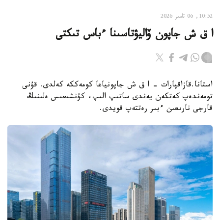
10:52, 06 تامىز 2026
ا ق ش جاپون ۆاليۋتاسىنا ءباس تىكتى
استانا.قازاقپارات - ا ق ش جاپونياعا كومەككە كەلدى. قۇنى
تومەندەپ كەتكەن يەندى ساتىپ الىپ، كۇنشىعىس ەلىنىڭ
قارجى نارىعىن ءبىر رەتتەپ قويدى.