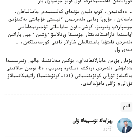
كورەيامەن كەلىسىمدەرگە قول قويۋ جوسپارى بار.
- دەگەنمەن، كوپ ەلمەن مۇنداي كەلىسىمدەر جاسالماعان.
ماسەلەن، ەۋروپا وداعى ەلدەرىمەن ءتيىستى قۇجاتتى بەكىتۋدى
جوسپارلاپ وتىرمىز. كوشى-قون ساياساتى تۇجىرىمداماسى
اياسىندا قازاقستاندىقتار جۇمىسقا ورنالاسۋ ءۇشىن ءجيى باراتىن
ەلدەردى قامتۋعا باعىتتالعان شارالار ناقتى كورسەتىلگەن، -
دەدى ول.
بۇدان بۇرىن حابارلانعانداي، بۇگىن سەناتتىڭ جالپى وتىرىسىندا
«دامۋشى ەلدەردى ەرەكشە ەسكەرە وتىرىپ، ەڭ تومەن جالاقىنى
بەلگىلەۋ تۋرالى كونۆەنتسيانى (131-كونۆەنتسيا) راتيفيكاتسيالاۋ
تۋرالى» زاڭى ماقۇلداندى.
الەم
ريزابەك نۇسىپبەك ۇلى
اۆتور