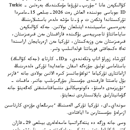
كۋالىكپەن عانا ءجۇرىپ-تۇرۋعا مۇمكىندىك بەرەتىن - Turkic
ID جوباسى جونىندە العاش رەت 2026-جىلعى 15-مامىردا
تۇركىستاندا وتكەن ت م ۇ-نا مۇشە ەلدەر باسشىلارىنىڭ
بەيرەسمي سامميتىندە ايتىلعان بولاتىن. جەكە كۋالىكپەن
ساياحاتتاۋ تاجىريبەسى بۇگىندە قازاقستان مەن قىرعىزستان،
قىرعىزستان مەن وزبەكستان، تۇركيا مەن ازەربايجان اراسىندا
تەك ەكىجاقتى فورماتتا قولدانىلىپ وتىر.
كۇرشاد زورلۋ اتاپ وتكەندەي، «ID- كارتا» (جەكە كۋالىك)
باستاماسى تولىق جۇزەگە اسقان جاعدايدا تۇركى ەلدەرىنىڭ
ازاماتتارى تۇركياعا ءتولقۇجاتسىز كىرە الاتىن بولادى جانە ءقازىر
بۇل باعىتتا قارقىندى جۇمىستار جۇرگىزىلىپ جاتىر. ماقسات -
ءتۋريزمدى دامىتۋ، ەكونوميكالىق ىنتىماقتاستىقتى كەڭەيتۋ جانە
گۋمانيتارلىق بايلانىستاردى نىعايتۋ.
سونداي-اق، تۇركيا تۇركى الەمىنىڭ ءبىرىڭعاي مۋزەي كارتاسىن
ازىرلەۋ جۇمىستارىن دا اياقتادى.
وسى جانە وزگە دە ينتەگراتسيا ماسەلەلەرى بيىلعى 29-قازان