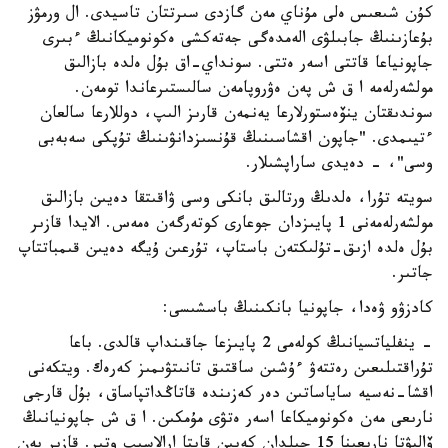
كۇن شىعىس ەلى مۇناي مەن گازدى سىرتتان تاسيدى. ال ورمۋز
بۇعازىنىڭ جابىلۋى الەمدەگى جەتەكشى ەكونوميكانىڭ ءبىرى
جاپونياعا قاتتى اسەر ەتتى. سونداي-اق بۇل ەلدە بازالىق
مولشەرلەمە ا ق ش پەن ەۋروپامەن سالىستىرعاندا تومەن.
سوندىقتان ينۆەستورلارعا يەنمەن قارىز الىپ، دوللارعا سالعان
ءتيىمدى. "جاپون اقشاسىنىڭ قۇنسىزدانۋىنىڭ تۇپكى سەبەبى
وسى"، - دەيدى ساراپشىلار.
سويتە تۇرا، ەلدىڭ ورتالىق بانكى وسى ۋاقىتقا دەيىن بازالىق
مولشەرلەمەنى 1 پايىزدان جوعارى كوتەرگەن ەمەس. الايدا قازىر
بۇل ەلدە ازىق-تۇلىكتەن باستاپ، تۇرعىن ۇيگە دەيىن قىمباتتاپ
جاتىر.
كادزۋو ۋەدا، جاپونيا بانكىنىڭ باسشىسى:
- ينفلياتسيانىڭ كولەمى 2 پايىزعا جاقىنداپ قالدى. باعا
تۇراقتىلىعىن رەتتەۋ ءۇشىن ساقتىق تانىتۋىمىز كەرەك. ويتكەنى
اقشا-نەسيە ساياساتىن دەر كەزىندە قاتاڭداتپاساق، بۇل قارجى
نارىعى مەن ەكونوميكاعا اسەر ەتۋى مۇمكىن. ا ق ش جاپونيانىڭ
ۆاليۋتا نارىعىنا 15 جىلدان كەيىن قايتا ارالاسىپ وتىر. قازىر يەن