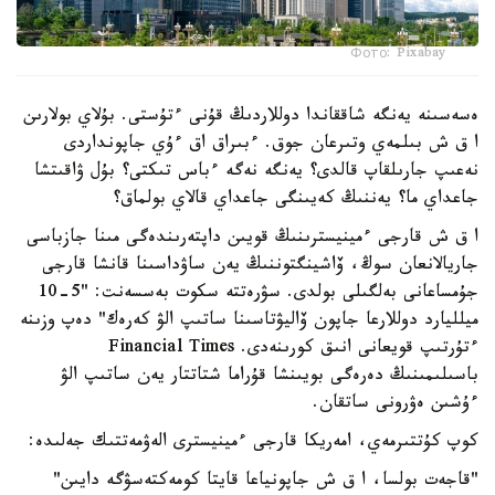
Фото: Pixabay
ەسەسىنە يەنگە شاققاندا دوللاردىڭ قۇنى ءتۇستى. بۇلاي بولارىن
ا ق ش بىلمەي وتىرعان جوق. ءبىراق اق ءۇي جاپونداردى
نەعىپ جارىلقاپ قالدى؟ يەنگە نەگە ءباس تىكتى؟ بۇل ۋاقىتشا
جاعداي ما؟ يەننىڭ كەيىنگى جاعداي قالاي بولماق؟
ا ق ش قارجى ءمينيسترىنىڭ قويىن داپتەرىندەگى مىنا جازباسى
جاريالانعان سوڭ، ۆاشينگتوننىڭ يەن ساۋداسىنا قانشا قارجى
جۇمساعانى بەلگىلى بولدى. سۋرەتتە سكوت بەسسەنت: "5-10
ميلليارد دوللارعا جاپون ۆاليۋتاسىنا ساتىپ الۋ كەرەك" دەپ وزىنە
ءتۇرتىپ قويعانى انىق كورىنەدى. Financial Times
باسىلىمىنىڭ دەرەگى بويىنشا قۇراما شتاتتار يەن ساتىپ الۋ
ءۇشىن ەۋرونى ساتقان.
كوپ كۇتتىرمەي، امەريكا قارجى ءمينيسترى الەۋمەتتىك جەلىدە:
"قاجەت بولسا، ا ق ش جاپونياعا قايتا كومەكتەسۋگە دايىن"