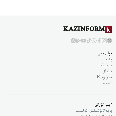
KAZINFORM
بوليمدەر
وقيعا
ساياسات
تالداۋ
ەكونوميكا
الەمدە
ءبىز تۋرالى
پايدالانۋشىلىق كەلىسىم