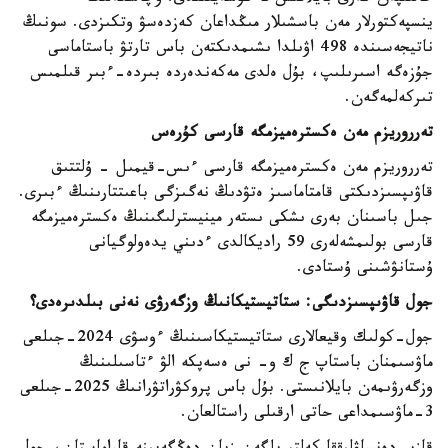
ينسپەكتورلار مەن باسشىلار مىڭداعان كەزدەسۋ وتكىزدى. سونىڭ
ناتيجەسىندە 498 اۋىلدا ىشىمدىكتەن باس تارتۋ باستاماسى
جۇزەگە اسىرىلىپ، بۇل ەلدى مەكەندەردە بىردە-ءبىر قىلمىس
تىركەلمەگەن.
تەرروريزم مەن ەكسترەميزمگە قارسى كۇرەس
تەرروريزم مەن ەكسترەميزمگە قارسى ءىس-قيمىل - ۇلتتىق
قاۋىپسىزدىكتى قامتاماسىز ەتۋدىڭ نەگىزگى باعىتتارىنىڭ ءبىرى.
جىل باسىنان بەرى ىشكى ىستەر مينيسترلىگىنىڭ ەكسترەميزمگە
قارسى بولىمشەلەرى 59 راديكالدى ءدىني يدەولوگيانى
ۇستانۋشىنى ۇستادى.
جول قاۋىپسىزدىگى: ستاتيستيكانىڭ وزگەرۋى نەنى بىلدىرەدى؟
جول-كولىك وقيعالارى ستاتيستيكاسىنىڭ ءوسۋى 2024-جىلعى
ماۋسىمنان باستاپ ج ك و- نى ەسەپكە الۋ ءتاسىلىنىڭ
وزگەرۋىمەن بايلانىستى. بۇل باس پروكۋراتۋرانىڭ 2025-جىلعى
3-ماۋسىمداعى حاتى ارقىلى راستالعان.