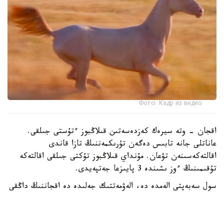
Фото: Кадр из видео
اقجان - وتە سيرەك كەزدەسەتىن قىلاڭبوز ءتۇستى جىلقى.
عاناتلى جانە تابىس دەگەن تۇرىكمەننىڭ تازا قاندى
اقالتەكەسىنەن تۋعان. مۇنداي قىلاڭبوز تۇكتى جىلقى اقالتەكە
تۇقىمىنىڭ ءوز ىشىندە 3 پايىزعا جەتپەيدى.
سول سەبەپتى الەمدە دە، الەۋمەتتىك جەلىدە دە اقجاننىڭ داڭقى
كەڭ تارادى.
دالا توسىندەگى ۆيدەونى 2 ميلليوننان استام وقىرمانى بار