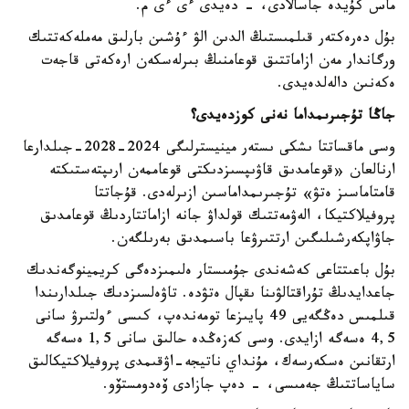
ماس كۇيدە جاسالادى، - دەيدى ءى ءى م.
بۇل دەرەكتەر قىلمىستىڭ الدىن الۋ ءۇشىن بارلىق مەملەكەتتىك
ورگاندار مەن ازاماتتىق قوعامنىڭ بىرلەسكەن ارەكەتى قاجەت
ەكەنىن دالەلدەيدى.
جاڭا تۇجىرىمداما نەنى كوزدەيدى؟
وسى ماقساتتا ىشكى ىستەر مينيسترلىگى 2024-2028-جىلدارعا
ارنالعان «قوعامدىق قاۋىپسىزدىكتى قوعاممەن ارىپتەستىكتە
قامتاماسىز ەتۋ» تۇجىرىمداماسىن ازىرلەدى. قۇجاتتا
پروفيلاكتيكا، الەۋمەتتىك قولداۋ جانە ازاماتتاردىڭ قوعامدىق
جاۋاپكەرشىلىگىن ارتتىرۋعا باسىمدىق بەرىلگەن.
بۇل باعىتتاعى كەشەندى جۇمىستار ەلىمىزدەگى كريمينوگەندىك
جاعدايدىڭ تۇراقتالۋىنا ىقپال ەتۋدە. تاۋەلسىزدىك جىلدارىندا
قىلمىس دەڭگەيى 49 پايىزعا تومەندەپ، كىسى ءولتىرۋ سانى
4,5 ەسەگە ازايدى. وسى كەزەڭدە حالىق سانى 1,5 ەسەگە
ارتقانىن ەسكەرسەك، مۇنداي ناتيجە-اۋقىمدى پروفيلاكتيكالىق
ساياساتتىڭ جەمىسى، - دەپ جازادى ۆەدومستۆو.