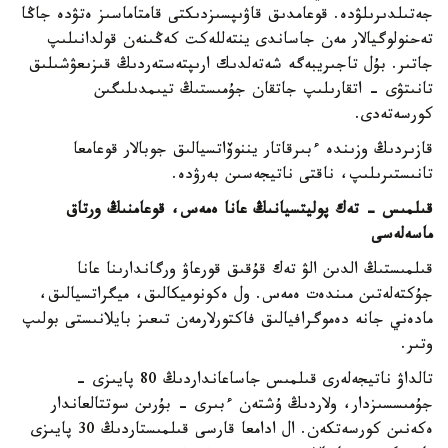
جەتىلدىرىلۋدە. قوعامدىق قاۋىپسىزدىكتى قامتاماسىز ەتۋدە جاڭا
تەحنولوگيالار مەن جاساندى ينتەللەكت كەڭىنەن قولدانىلىپ
جاتىر. بۇل تاجىريبەگە شەتەلدىك ارىپتەستەردىڭ قىزىعۋشىلىق
تانىتۋى - اتقارىلىپ جاتقان جۇمىستىڭ تيىمدىلىگىن
كورسەتەدى.
قازىردىڭ وزىندە ءبىرقاتار يننوۆاتسيالىق جوبالار قوعامعا
تانىستىرىلىپ، ناقتى ناتيجەسىن بەرۋدە.
قىلمىس - تەك پوليتسيانىڭ عانا ەمەس، قوعامنىڭ ورتاق
ماسەلەسى
قىلمىستىڭ الدىن الۋ تەك قۇقىق قورعاۋ ورگاندارىنا عانا
جۇكتەلەتىن مىندەت ەمەس. ول ەكونوميكالىق، ميگراتسيالىق،
مادەني جانە دەموگرافيالىق فاكتورلارمەن تىعىز بايلانىستى بولىپ
وتىر.
تالداۋ ناتيجەلەرى قىلمىس جاساعانداردىڭ 80 پايىزى -
جۇمىسسىزدار، ولاردىڭ ۇشتەن ءبىرى - بۇرىن سوتتالعاندار
ەكەنىن كورسەتكەن. ال ادامعا قارسى قىلمىستاردىڭ 30 پايىزى