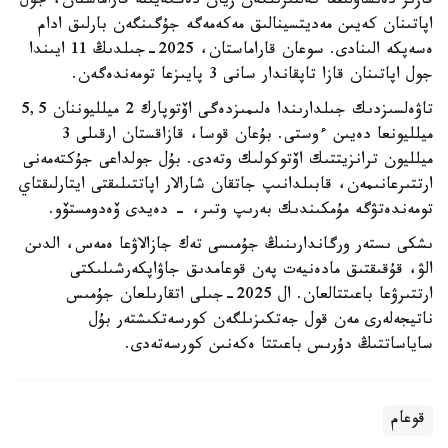
قازىر دەنساۋلىققا كەلتىرىلگەن زيان دەڭگەيىنە قاراماستان، جول
اپاتىنان كەيىن مەديتسينالىق مەكەمەگە جۇگىنگەن بارلىق ادام
ەسەپكە الىنادى. سوعان قاراماستان، 2025-جىلدىڭ 11 ايىندا
جول اپاتىنان قازا تاپقاندار سانى 3 پايىزعا تومەندەگەن.
تاۋەلسىزدىك جىلدارىندا ەلىمىزدەگى اۆتوپارك 2 ميلليوننان 5,5
ميلليونعا دەيىن ءوستى. بۇعان قوسا، قازاقستان ارقىلى 3
ميلليون ترانزيتتىك اۆتوكولىك وتەدى. بۇل جولداعى جۇكتەمەنى
ارتتىرعانىمەن، قابىلدانىپ جاتقان شارالار اپاتتىلىقتى ايتارلىقتاي
تومەندەتۋگە مۇمكىندىك بەرىپ وتىر، - دەيدى ۆەدومستۆو.
ىشكى ىستەر ورگاندارىنىڭ جۇمىسى تەك جازالاۋعا ەمەس، الدىن
الۋ، قۇقىقتىق مادەنيەت پەن قوعامدىق جاۋاپكەرشىلىكتى
ارتتىرۋعا باعىتتالعان. ال 2025-جىلى اتقارىلعان جۇمىس
ناتيجەلەرى مەن قول جەتكىزىلگەن كورسەتكىشتەر بۇل
ساياساتتىڭ دۇرىس باعىتتا ەكەنىن كورسەتەدى.
قوعام