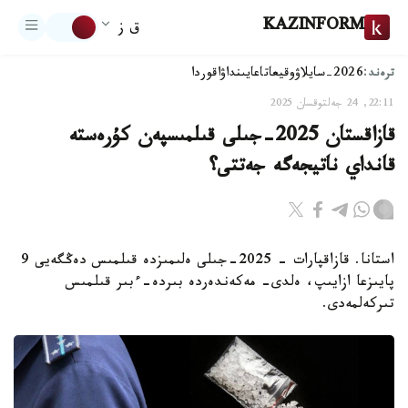
KAZINFORM
ق ز
ترەند:
2026-سايلاۋ
وقيعا
تاعايىنداۋ
اقوردا
22:11, 24 جەلتوقسان 2025
قازاقستان 2025-جىلى قىلمىسپەن كۇرەستە
قانداي ناتيجەگە جەتتى؟
استانا. قازاقپارات - 2025-جىلى ەلىمىزدە قىلمىس دەڭگەيى 9
پايىزعا ازايىپ، ەلدى- مەكەندەردە بىردە-ءبىر قىلمىس
تىركەلمەدى.