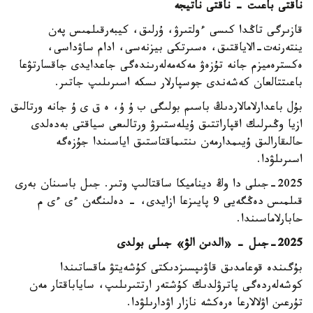
ناقتى باعىت - ناقتى ناتيجە
قازىرگى تاڭدا كىسى ءولتىرۋ، ۇرلىق، كيبەرقىلمىس پەن
ينتەرنەت-الاياقتىق، ەسىرتكى بيزنەسى، ادام ساۋداسى،
ەكسترەميزم جانە تۇزەۋ مەكەمەلەرىندەگى جاعدايدى جاقسارتۋعا
باعىتتالعان كەشەندى جوسپارلار ىسكە اسىرىلىپ جاتىر.
بۇل باعدارلامالاردىڭ باسىم بولىگى ب ۇ ۇ، ە ق ى ۇ جانە ورتالىق
ازيا وڭىرلىك اقپاراتتىق ۇيلەستىرۋ ورتالىعى سياقتى بەدەلدى
حالىقارالىق ۇيىمدارمەن ىنتىماقتاستىق اياسىندا جۇزەگە
اسىرىلۋدا.
2025-جىلى دا وڭ ديناميكا ساقتالىپ وتىر. جىل باسىنان بەرى
قىلمىس دەڭگەيى 9 پايىزعا ازايدى، - دەلىنگەن ءى ءى م
حابارلاماسىندا.
2025-جىل - «الدىن الۋ» جىلى بولدى
بۇگىندە قوعامدىق قاۋىپسىزدىكتى كۇشەيتۋ ماقساتىندا
كوشەلەردەگى پاترۋلدىك كۇشتەر ارتتىرىلىپ، ساياباقتار مەن
تۇرعىن اۋلالارعا ەرەكشە نازار اۋدارىلۋدا.