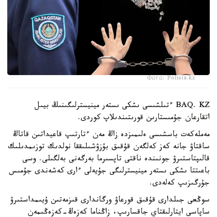
Фото: Polisia.kz
BAQ. KZ ءتىلشىسى ىشكى ىستەر مينيسترلىگىنىڭ بيىل
اتقارعان جۇمىستارىن قورىتىندىلاپ كوردى.
مەملەكەت باسشىسى ەلىمىزدە زاڭ مەن ءتارتىپ قاعيداتىن قاتاڭ
ساقتاۋ جانە كەز كەلگەن قۇقىق بۇزۋشىلىققا نولدىك توزىمدىلىك
قالىپتاستىرۋ جونىندە ناقتى تاپسىرما بەرگەنى بەلگىلى. وسى
باعىتتا ىشكى ىستەر مينيسترلىگى جۇيەلى ءارى كەشەندى جۇمىس
جۇرگىزىپ كەلەدى.
سوڭعى جىلدارى قۇقىق قورعاۋ ورگاندارى قىزمەتىن ۇيىمداستىرۋ
ساپاسى ايتارلىقتاي جاقسارىپ، زاڭناما كەزەڭ-كەزەڭىمەن