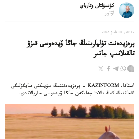
كۇنسۇلتان وتارباي
اۆتور
20:17, 08 تامىز 2026
پرەزيدەنت تۇلپارىنىڭ جاڭا ۆيدەوسى قىزۋ
تالقىلانىپ جاتىر
استانا. KAZINFORM - پرەزيدەنتتىڭ سۇيىكتى سايگۇلىگى
اقجاننىڭ كەڭ دالادا جەلىگەن جاڭا ۆيدەوسى جاريالاندى.