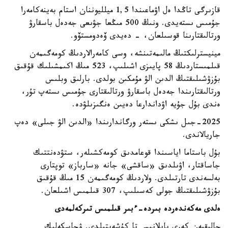
قازىرگى تاڭدا ەل اۋماعىندا 1,5 ميلليوننان استام بەينەكامەرا
جۇمىس ىستەيدى. ونىڭ 500 مىڭعا جۋىعى جەدەل باسقارۋ
ورتالىقتارىنا قوسىلعان، - دەيدى ۆەدومستۆو.
مينيسترلىكتىڭ مالىمەتىنشە، وسى كامەرالاردىڭ كومەگىمەن
قىلمىستاردىڭ 58 پايىزى اشىلىپ، 523 مىڭ اكىمشىلىك قۇقىق
بۇزۋشىلىقتىڭ الدىن الۋ مۇمكىن بولدى. بارلىق وبلىس
ورتالىقتارىندا جەدەل باسقارۋ ورتالىقتارى جۇمىس ىستەپ تۇر،
ەندى بۇل جۇيە اۋداندارعا دەيىن ەنگىزىلۋدە.
2025-جىل ىشكى ىستەر ورگاندارىندا «الدىن الۋ جىلى» دەپ
جاريالاندى.
بۇل باستاما اياسىندا قوعامدىق كومەكشىلەر، ستۋدەنتتىك
جاساقتار، اۋىلدىق «ساقشى» جانە «سارباز» توپتارى
بەلسەندى تارتىلدى. ولاردىڭ كومەگىمەن 15 مىڭ قۇقىق
بۇزۋشىلىقتىڭ جولى كەسىلىپ، 307 قىلمىس اشىلعان.
ەلدى مەكەندەردە بىردە-ءبىر قىلمىس تىركەلمەدى
حالىقپەن كەرى بايلانىس تا كۇشەيتىلدى. ۋچاسكەلىك