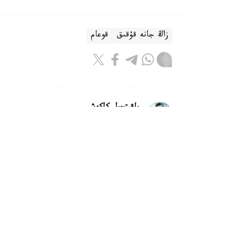
زاڭ جانە قۇقىق
قوعام
باقىتجول كاكەش
اۆتور
21:30, 05 تامىز 2026
تۇركىستان وبلىسىندا تاۋەشكىنىڭ لا
تۇركىستان. KAZINFORM - تۇ
كەدەرگى كەلتىرىپ، قاۋىپ توندىرگەن بەينەجازب