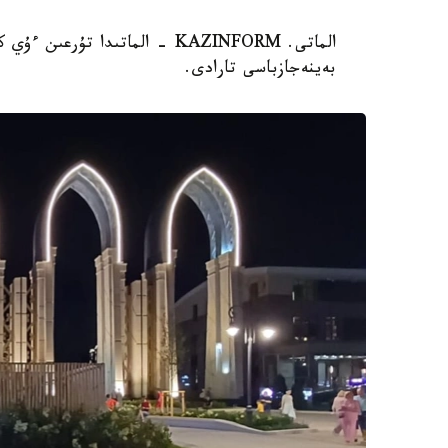
الماتى. KAZINFORM - الماتىدا 
بەينەجازباسى تارادى.