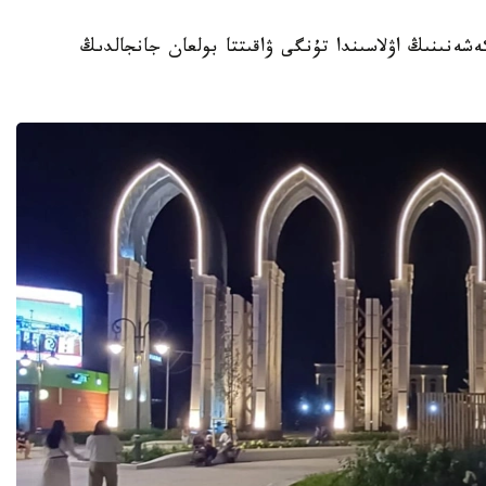
تۇرعىن ءۇي كەشەنىنىڭ اۋلاسىندا تۇنگى ۋاقىتتا بولعان جانجالدىڭ