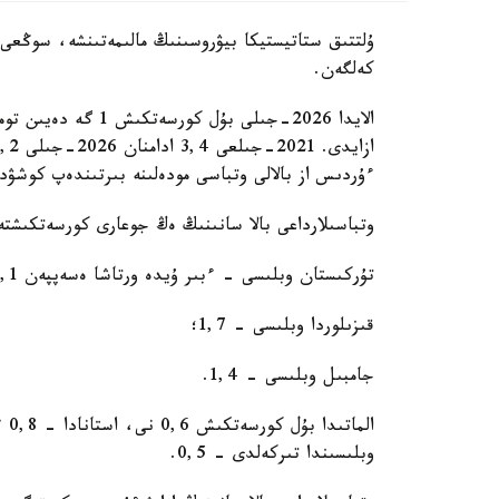
كەلگەن.
الايدا 2026-جىلى بۇ
ءۇردىس از بالالى وتباسى مودەلىنە بىرتىندەپ كوشۋ
وتباسىلارداعى بالا سانىنىڭ ەڭ جوعارى كورسەتكىشتە
تۇركىستان وبلىسى - ءبىر ۇيدە ورتاشا ەسەپپەن 2,1 بالا؛
قىزىلوردا وبلىسى - 1,7؛
جامبىل وبلىسى - 1,4.
ال
وبلىسىندا تىركەلدى - 0,5.