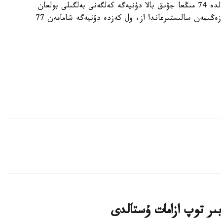
بۇعان دەيىن 2026-جىلدىڭ العاشقى ءۇش ايىندا ەلدە 74 مىڭعا جۋىق بالا دۇنيەگە كەلگەنى بەلگىلى بولعان
ەدى. بۇل كورسەتكىش 2025-جىلدىڭ سايكەس كەزەڭىمەن سالىستىرعاندا از، ول كەزدە دۇنيەگە شامامەن 77
ىر توپ ازامات ۇستالدى