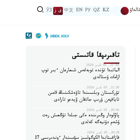
الداۋ
KZ
QZ
РУ
EN
中文
ق ز
ЎЗ
تاقىرىپقا قاتىستى
21:46, 05 تامىز 2026
الماتىدا تۇندە توبەلەس شىعارعان ءبىر توپ
ازامات ۇستالدى
21:30, 05 تامىز 2026
تۇركىستان وبلىسىندا تاۋەشكىنىڭ لاعىن
تاياقپەن ۇرىپ جاتقان ۆيدەو تارادى
20:56, 05 تامىز 2026
پاۆلودار وڭىرىندە ەكى جىلدا تۇڭعىش رەت
ۇشەم دۇنيەگە كەلدى
20:28, 05 تامىز 2026
قازاقستاندا الكوگولسىز سۋسىندار ءوندىرىسى 17