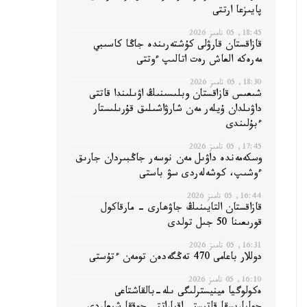
پايىزعا ارتتى
18:45, 05 تامىز 2026
قازاقستان قارۋلى كۇشتەرىندە جاڭا كاسىبي
مەرەكە العاش رەت اتالىپ ءوتتى
18:30, 05 تامىز 2026
شىعىس قازاقستان وبلىسىنىڭ اۋىلىندا قاتتى
داۋىلدان ۇيلەر مەن شارۋاشىلىق قۇرىلىستار
ءبۇلىندى
17:45, 05 تامىز 2026
وسكەمەندە داۋىل مەن نوسەر جاڭبىردان جارىق
ءوشىپ، كوشەلەردى سۋ باستى
16:44, 05 تامىز 2026
قازاقستان التايىنىڭ جاۋھارى - مارقاكول
قورىعىنا 50 جىل تولدى
16:31, 05 تامىز 2026
دوللار باعامى 470 تەڭگەدەن تومەن ءتۇستى
16:10, 05 تامىز 2026
ەكولوگيا مينيسترلىگى ىلە-بالقاشتاعى