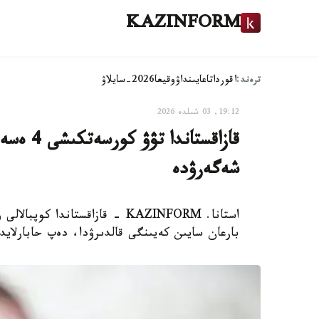
KAZINFORM
ترەند:
اقوردا
تاعايىنداۋ
وقيعا
2026-سايلاۋ
19:12, 03 شىلدە 2026
قازاقستا
شەگەرۋدە
استانا. KAZINFORM - قازاقستاند
بارعان سايىن كەيىنگى قالدىرۋدا، دەپ حابارلايدى nking.kz