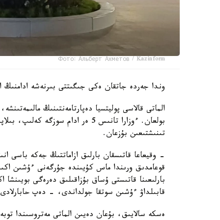
Фото: Альберт Ахметов / Kazinform
وندا جەردە جاتقان ەكى جىگىتتى بىرنەشە ادامنىڭ اي
بولعان. ءوزارا تانىس 5 ەر ادام سوز
تىنىشتىعىن بۇزعان.
- وقيعاعا قاتىسقان بارلىق ازاماتتىڭ جەكە باسى انى
قوعامدىق ورىندا ماس كۇيىندە جۇرگەنى ءۇشىن اكىمش
بارلىعىنا قاتىستى ۇساق بۇزاقىلىق دەرەگى بويىنشا 
قابىلداۋ ءۇشىن سوتقا جولداندى، - دەپ حابارلادى د
ەسكە سالايىق، بۇعان دەيىن الماتى مەتروسىندا توبە