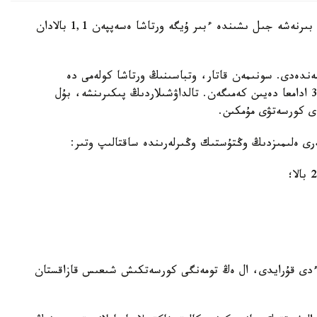
ۇلتتىق ستاتيستيكا بيۋروسىنىڭ مالىمەتىنشە، سوڭعى بىرنەشە جىل ىشىندە ءبىر ۇيگە ورتاشا ەسەپپەن 1,1 بالادان
ل كورسەتكىش 1 گە دەيىن تومەندەدى. سونىمەن قاتار، وتباسىنىڭ ورتاشا كولەمى دە
ازايدى. 2021-جىلعى 3,4 ادامنان 2026-جىلى 3,2 ادامعا دەيىن كەمىگەن. تالداۋشىلاردىڭ پىكىرىنشە، بۇل
دى كورسەتۋى مۇمكىن.
رى ەلىمىزدىڭ وڭتۇستىك وڭىرلەرىندە ساقتالىپ وتىر:
ماتىدا بۇل كورسەتكىش 0,6 نى، استانادا - 0,8 ءدى قۇرايدى، ال ەڭ تومەنگى كورسەتكىش شىعىس قازاقستان