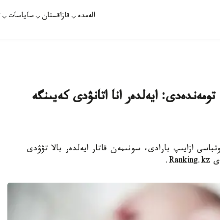
الەمدە
قازاقستان
ساياسات
ت
ندا تۋۋ كورسەتكىشى 4 ەسە تومەندەدى: ايەلدەر انا اتانۋدى كەيىنگە
ا كوپبالالى وتباسى ازايىپ بارادى، سونىمەن قاتار ايەلدەر بالا تۋۋدى
Ra.