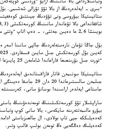
وتباسىلارداعى بالا سانىنىڭ ازايۋ ءۇردىسى كوپتەگەن 
ءبىرى - ايەلدەردىڭ از بالا تۋۋ تۋرالى شەشىمى. بۇل
بويىنشا 2,6 عا دەيىن جەتتى، - دەپ اتاپ ءوتتى ماماندار.
ءتورت جىل بۇرىنعىعا قاراعاندا شامامەن 25 پايىزعا از.
جاستاعى ايەلدەر اراسىندا بوسانۋ سانى، كەرىسىنشە
ساراپشىلار تۋۋ كورسەتكىشىنىڭ تومەندەۋىنىڭ باستى 
بيۋرو مالىمەتتەرىنە سايكەس، بالا سانى كوپ وتباس
كەدەيلىككە جيى تاپ بولادى، ال جالعىزباستى ادامدار
كەدەيلىك دەڭگەيى ەڭ تومەن بولىپ قالىپ وتىر.