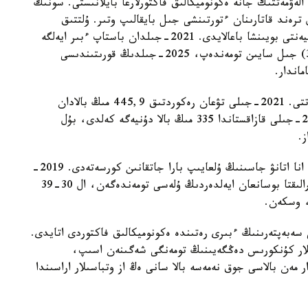
الەۋمەتتىك جانە ەكونوميكالىق فاكتورلارعا بايلانىستى. سونىڭ
 ترەند قاتارىنان ءتورتىنشى جىل بايقالىپ وتىر. ۇلتتىق
ستاتيستيكا بيۋروسى ونى تۋۋدىڭ جيىنتىق كوەففيتسيەنتى بويىنشا باعالايدى. 2021-جىلدان باستاپ ءبىر ايەلگە
شاققانداعى بالا تۋعاندار سانىنىڭ كورسەتكىشى (3,3) جىل سايىن تومەندەپ، 2025-جىلدىڭ قورىتىندىسى
بۇل جاڭا تۋعان نارەستەلەردىڭ جالپى سانىنا اسەر ەتتى. 2021-جىلى تۋعان رەكوردتىق 445,9 مىڭ بالادان
كەيىن بۇل كورسەتكىش جىل سايىن قىسقاردى. 2025-جىلى قازاقستاندا 335 مىڭ بالا دۇنيەگە كەلدى، بۇل
ستاتيستيكا سونىمەن قاتار قازاقستاندىق ايەلدەردىڭ انا اتانۋ جاسىنىڭ ۇلعايىپ بارا جاتقانىن كورسەتەدى. 2019-
جىلمەن سالىستىرعاندا 20 دان 29 جاسقا دەيىنگى ارالىقتا بوسانعان ايەلدەردىڭ ۇلەسى تومەندەگەن، ال 30-39
، وسكەن.
سەبەپتەرىنىڭ ءبىرى رەتىندە ەكونوميكالىق فاكتوردى اتايدى.
ىلار كۇنكورىس دەڭگەيىنىڭ تومەنگى شەگىنەن اسىپ،
 مەن بالاسى جوق نەمەسە بالا سانى ەڭ از وتباسىلار اراسىندا