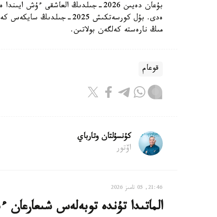
مىڭ نارەستە كەلگەن بولاتىن.
قوعام
كۇنسۇلتان وتارباي
اۆتور
21:46, 05 تامىز 2026
الماتىدا تۇندە توبەلەس شىعارعان ءب