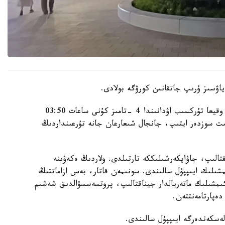
اۋسىز ۇرىپ جاتقانىن كورۋگە بولادى.
الماتى قالاسى پوليتسيا دەپارتامەنتىنىڭ مالىمەتىنشە، وقيعا تۇركسىب اۋدانىندا 4 -تامىز كۇنى ساعات 03:50
گە كەلىپ، بىلاپىت سوزدەر ايتىپ، جانجال شىعارعان جانە تۇرعىنداردىڭ
قتالىپ، جاۋاپكەرشىلىككە تارتىلدى. ولاردىڭ ەكەۋىنە
ىلىك ايىپپۇل سالىندى. سونىمەن قاتار، بەس ازاماتتىڭ
اكىمشىلىك ماتەريالدار جيناقتالىپ، پروتسەسسۋالدىق شەشىم
ەپارتامەنتتەن.
لەسكەندەرگە ايىپپۇل سالىندى.