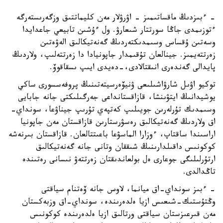
- ءبىزدىڭ ماقساتىمىز - اۋرۋلار مەن كليماتتىق وزگەرىستەرگە
ءتوزىمدى جاڭا سورتتار شىعارۋ. ول ءۇشىن تابيعي جاعدايدا
وسەتىن ۇقساس وسىمدىكتەردىڭ گەنەتيكالىق الەۋەتىن
زەرتتەيمىز. جينالعان تۇقىمدار جاپونيادا دا زەرتتەلىپ، ولاردىڭ
پايدالى گەندەرى انىقتالادى،-دەيدى ايىپ ىسقاقوۆ.
توكيو اۋىل شارۋاشىلىعى ۋنيۆەرسيتەتىنىڭ پروفەسسورى ساكي
يوشيدانىڭ ايتۋىنشا، قازاقستانداعى جەرگىلىكتى جانە جابايى
وسىمدىك تۇرلەرىن جويىلىپ كەتپەي تۇرىپ جيناۋعا، سونداي-
اق ولاردىڭ گەنەتيكالىق رەسۋرستارىن قازاقستان مەن جاپونيا
اراسىندا ساقتاپ، ءوزارا الماسۋعا باعىتتالعان. قازاقستان بىرنەشە
كوكونىس داقىلدارىنىڭ شىققان وتانى جانە گەنەتيكالىق
ارتۇرلىلىگى جوعارى ەل بولعاندىقتان زەرتتەۋ نىسانى رەتىندە
تاڭدالدى.
- ءبىز سونداي-اق ميانما، لاوس جانە ۆەتنام سياقتى
وڭتۇستىك-شىعىس ازيا ەلدەرىندە، سونداي-اق وزبەكستان
مەن قىرعىزستان سياقتى ورتالىق ازيا ەلدەرىندە كوكونىس