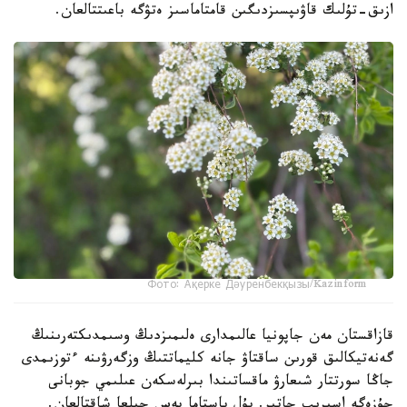
ازىق-تۇلىك قاۋىپسىزدىگىن قامتاماسىز ەتۋگە باعىتتالعان.
Фото: Ақерке Дәуренбекқызы/Kazinform
قازاقستان مەن جاپونيا عالىمدارى ەلىمىزدىڭ وسىمدىكتەرىنىڭ
گەنەتيكالىق قورىن ساقتاۋ جانە كليماتتىڭ وزگەرۋىنە ءتوزىمدى
جاڭا سورتتار شىعارۋ ماقساتىندا بىرلەسكەن عىلىمي جوبانى
جۇزەگە اسىرىپ جاتىر. بۇل باستاما بەس جىلعا شاقتالعان.