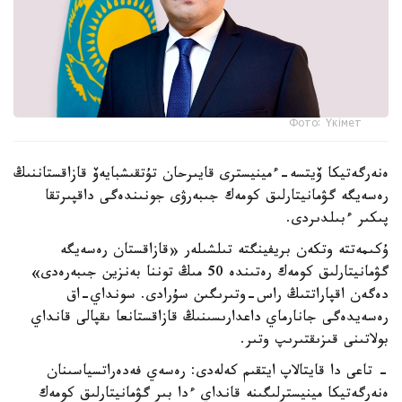
Фото: Үкімет
ەنەرگەتيكا ۆيتسە-ءمينيسترى قايىرحان تۇتقىشبايەۆ قازاقستاننىڭ
رەسەيگە گۋمانيتارلىق كومەك جىبەرۋى جونىندەگى داقپىرتقا
پىكىر ءبىلدىردى.
ۇكىمەتتە وتكەن بريفينگتە تىلشىلەر «قازاقستان رەسەيگە
گۋمانيتارلىق كومەك رەتىندە 50 مىڭ توننا بەنزين جىبەرەدى»
دەگەن اقپاراتتىڭ راس-وتىرىگىن سۇرادى. سونداي-اق
رەسەيدەگى جانارماي داعدارىسىنىڭ قازاقستانعا ىقپالى قانداي
بولاتىنى قىزىقتىرىپ وتىر.
- تاعى دا قايتالاپ ايتقىم كەلەدى: رەسەي فەدەراتسياسىنان
ەنەرگەتيكا مينيسترلىگىنە قانداي ءدا بىر گۋمانيتارلىق كومەك