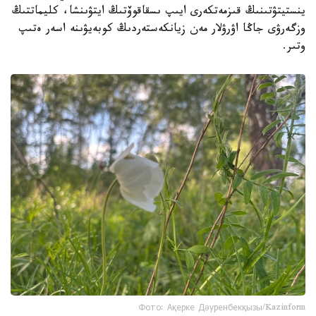
ينستيتۋتىنىڭ قىزمەتكەرى ايىپ ىسقاقوۆتىڭ ايتۋىنشا، كليماتتىڭ
وزگەرۋى جاڭا اۋرۋلار مەن زيانكەستەردىڭ كوبەيۋىنە اسەر ەتىپ
وتىر.
Фото: Ақерке Дәуренбекқызы/Kazinform