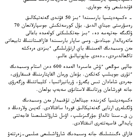
ەكسپەديتسيا بارىسىندا جينالعان ماتەريالداردىڭ عىلىمي
قۇندىلىعى وتە جوعارى.
- ەكسپەديتسيا بارىسىندا ءبىز 50 قۇندى گەنەتيكالىق
رەسۋرستى جيناي الدىق. بۇل كورسەتكىش جوسپارلانعان 70
ۇلگىگە جەتپەسە دە، ءبىز جەتكىلىكتى كولەمدە باعالى
ماتەريالدار جينادىق. وسى ساپار بارىسىندا قازاقستاننىڭ تابيعاتى
مەن وسىمدىك الەمىنىڭ باي ارتۇرلىلىگى ءبىزدى ەرەكشە
تاڭعالدىردى،-دەدى جاپونيالىق عالىم.
جالپى سوڭعى ءۇش عاسىردا الەمدە 600 دەن استام وسىمدىك
ءتۇرى جويىلىپ كەتكەن. بۇعان ورمان القاپتارىنىڭ قىسقارۋى،
جەردى شامادان تىس يگەرۋ، ۋربانيزاتسيا، كليماتتىڭ وزگەرۋى
جانە قورشاعان ورتانىڭ لاستانۋى سەبەپ بولعان.
ەكسپەديتسيا كەزىندە جينالعان تۇقىمدار مەن وسىمدىك
ۇلگىلەرى ارنايى گەنەتيكالىق قوردا ساقتالادى. كەيىن ولاردىڭ د
ن ق-سىنا تالداۋ جۇرگىزىلىپ، اۋىل شارۋاشىلىعىنا قاجەتتى
پايدالى قاسيەتتەرى انىقتالادى.
قازاق ەگىنشىلىك جانە وسىمدىك شارۋاشىلىعى عىلىمي-زەرتتەۋ