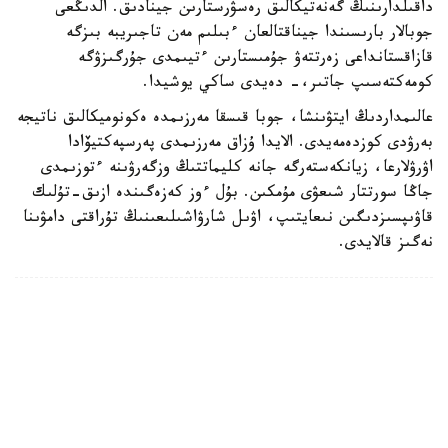
داقىلدارىنىڭ گەنەتيكالىق رەسۋرستارىن جينادىق. الدىڭعى
جوبالار بارىسىندا جيناقتالعان ءبىلىم مەن تاجىريبە بىزگە
قازاقستانداعى زەرتتەۋ جۇمىستارىن ءتيىمدى جۇرگىزۋگە
كومەكتەسىپ جاتىر،- دەيدى ساكي يوشيدا.
عالىمداردىڭ ايتۋىنشا، جوبا قىسقا مەرزىمدە ەكونوميكالىق ناتيجە
بەرۋدى كوزدەمەيدى. الايدا ۇزاق مەرزىمدى پەرسپەكتيۆادا
اۋرۋلارعا، زيانكەستەرگە جانە كليماتتىڭ وزگەرۋىنە ءتوزىمدى
جاڭا سورتتار شىعۋى مۇمكىن. بۇل ءوز كەزەگىندە ازىق-تۇلىك
قاۋىپسىزدىگىن نىعايتىپ، اۋىل شارۋاشىلىعىنىڭ تۇراقتى دامۋىنا
نەگىز قالايدى.
سىرتقى ساياسات
قوعام
ريزابەك نۇسىپبەك ۇلى
اۆتور