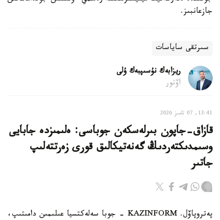
جازعانبىز.
سىرتقى ساياسات
ريزابەك نۇسىپبەك ۇلى
اۆتور
13:41, 07 تامىز 2026
قازاق-جاپون بىرلەسكەن جوباسى: ەلىمىزدە جابايى
وسىمدىكتەردىڭ گەنەتيكالىق قورى زەرتتەلىپ
جاتىر
پەتروپاۆل. KAZINFORM - جوبا سەلەكتسيا عىلىمىن دامىتىپ،