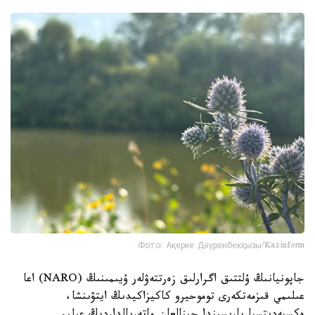
Фото: Ақерке Дәуренбекқызы/Kazinform
جاپونيانىڭ ۇلتتىق اگرارلىق زەرتتەۋلەر ۇيىمىنىڭ (NARO) اعا
عىلىمي قىزمەتكەرى توموحيرو كاكيزاكيدىڭ ايتۋىنشا،