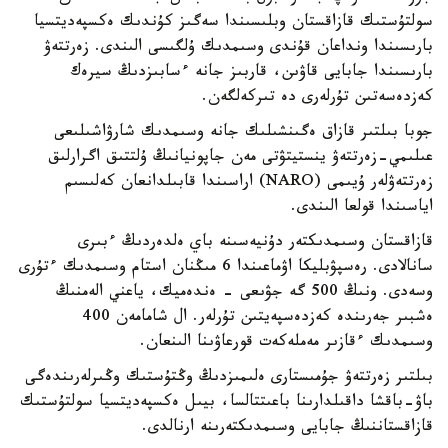
سولتۇستىك قازاقستان وبلىسىندا سەگىز كۇندىك ەكسپەديتسيا
بارىسىندا ونداعان قۇندى وسىمدىك ۇلگىسى الىندى. زەرتتەۋ
بارىسىندا جابايى قاۋىن، قاربىز جانە ءسابىزدىڭ سيرەك
كەزدەسەتىن تۇرلەرى دە تىركەلگەن.
جوبا بىلتىر قازاق ەگىنشىلىك جانە وسىمدىك شارۋاشىلىعى
عىلىمي-زەرتتەۋ ينستيتۋتى مەن جاپونيانىڭ ۇلتتىق اگرارلىق
زەرتتەۋلەر ۇيىمى (NARO) اراسىندا قابىلدانعان كەلىسىم
اياسىندا قولعا الىندى.
قازاقستان وسىمدىكتەر دۇنيەسىنە باي ەلدەردىڭ ءبىرى
سانالادى. رەسپۋبليكا اۋماعىندا 6 مىڭنان استام وسىمدىك ءتۇرى
وسەدى. ونىڭ 500 گە جۋىعى - ەندەميك، ياعني الەمنىڭ
ەشبىر جەرىندە كەزدەسپەيتىن تۇرلەر. ال شامامەن 400
وسىمدىك ءقازىر مەملەكەت قورعاۋىنا الىنعان.
بىلتىر زەرتتەۋ جۇمىستارى ەلىمىزدىڭ وڭتۇستىك وڭىرلەرىندەگى
باۋ-باقشا داقىلدارىنا باعىتتالسا، بيىل ەكسپەديتسيا سولتۇستىك
قازاقستاننىڭ جابايى وسىمدىكتەرىنە ارنالدى.