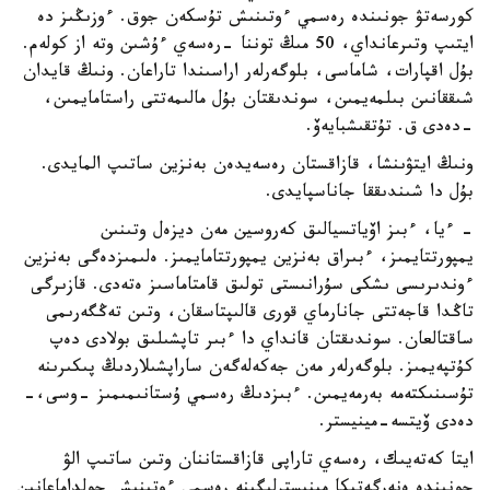
كورسەتۋ جونىندە رەسمي ءوتىنىش تۇسكەن جوق. ءوزىڭىز دە
ايتىپ وتىرعانداي، 50 مىڭ توننا -رەسەي ءۇشىن وتە از كولەم.
بۇل اقپارات، شاماسى، بلوگەرلەر اراسىندا تاراعان. ونىڭ قايدان
شىققانىن بىلمەيمىن، سوندىقتان بۇل مالىمەتتى راستامايمىن،
-دەدى ق. تۇتقىشبايەۆ.
ونىڭ ايتۋىنشا، قازاقستان رەسەيدەن بەنزين ساتىپ المايدى.
بۇل دا شىندىققا جاناسپايدى.
- ءيا، ءبىز اۆياتسيالىق كەروسين مەن ديزەل وتىنىن
يمپورتتايمىز، ءبىراق بەنزين يمپورتتامايمىز. ەلىمىزدەگى بەنزين
ءوندىرىسى ىشكى سۇرانىستى تولىق قامتاماسىز ەتەدى. قازىرگى
تاڭدا قاجەتتى جانارماي قورى قالىپتاسقان، وتىن تەڭگەرىمى
ساقتالعان. سوندىقتان قانداي دا ءبىر تاپشىلىق بولادى دەپ
كۇتپەيمىز. بلوگەرلەر مەن جەكەلەگەن ساراپشىلاردىڭ پىكىرىنە
تۇسىنىكتەمە بەرمەيمىن. ءبىزدىڭ رەسمي ۇستانىمىمىز -وسى،-
دەدى ۆيتسە-مينيستر.
ايتا كەتەيىك، رەسەي تاراپى قازاقستاننان وتىن ساتىپ الۋ
جونىندە ەنەرگەتيكا مينيسترلىگىنە رەسمي ءوتىنىش جولداماعانىن