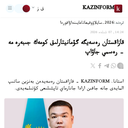
KAZINFORM
ق ز
ترەند:
2026-سايلاۋ
وقيعا
تاعايىنداۋ
اقوردا
14:24, 07 شىلدە 2026
قازاقستان رەسەيگە گۋمانيتارلىق كومەك جىبەرە مە
- رەسمي جاۋاپ
استانا. KAZINFORM - قازاقستان رەسەيدەن بەنزين ساتىپ
المايدى جانە جاقىن ارادا جانارماي تاپشىلىعى كۇتىلمەيدى.