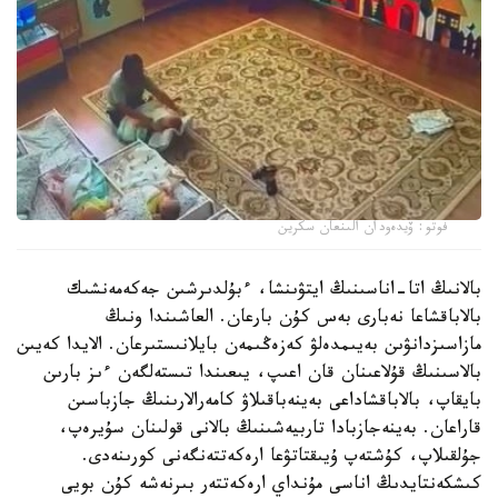
فوتو: ۆيدەودان الىنعان سكرين
بالانىڭ اتا-اناسىنىڭ ايتۋىنشا، ءبۇلدىرشىن جەكەمەنشىك
بالاباقشاعا نەبارى بەس كۇن بارعان. العاشىندا ونىڭ
مازاسىزدانۋىن بەيىمدەلۋ كەزەڭىمەن بايلانىستىرعان. الايدا كەيىن
بالاسىنىڭ قۇلاعىنان قان اعىپ، يىعىندا تىستەلگەن ءىز بارىن
بايقاپ، بالاباقشاداعى بەينەباقىلاۋ كامەرالارىنىڭ جازباسىن
قاراعان. بەينەجازبادا تاربيەشىنىڭ بالانى قولىنان سۇيرەپ،
جۇلقىلاپ، كۇشتەپ ۇيىقتاتۋعا ارەكەتتەنگەنى كورىنەدى.
كىشكەنتايدىڭ اناسى مۇنداي ارەكەتتەر بىرنەشە كۇن بويى