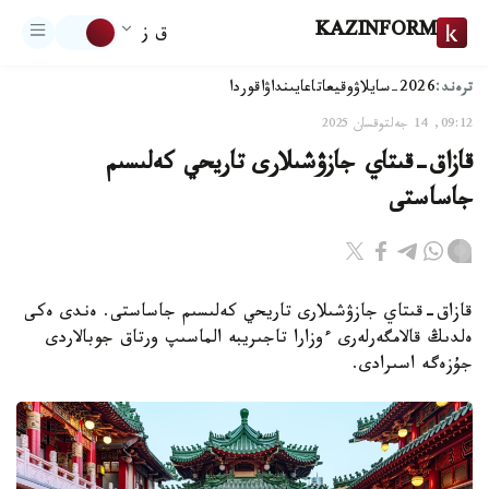
KAZINFORM
ق ز
ترەند:
2026-سايلاۋ
وقيعا
تاعايىنداۋ
اقوردا
09:12, 14 جەلتوقسان 2025
قازاق-قىتاي جازۋشىلارى تاريحي كەلىسىم
جاساستى
قازاق-قىتاي جازۋشىلارى تاريحي كەلىسىم جاساستى. ەندى ەكى
ەلدىڭ قالامگەرلەرى ءوزارا تاجىريبە الماسىپ ورتاق جوبالاردى
جۇزەگە اسىرادى.