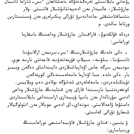
رۋحاني بايلانىستى تەرەڭدەتۋگە باعىتتالعان ءىس-شاراعا تانىمال
جازۋشىلار، عالىمدار مەن ادەبيەتتانۋشىلار قاتىستى. ولار
ىنتىماقتاستىقتى جانداندىرۋ تۋرالى پىكىرلەرى مەن ۇسىنىستارىن
ورتاعا سالدى. م
ەرەكە قۇلكەنوۆ، قازاقستان جازۋشىلار وداعىنىڭ باسقارما
توراعاسى:
- ەكى ەلدىڭ جازۋشىلارىنىڭ ءبىر-بىرىمەن ارالاسۋىنا
تانىسۋىنا، بىلۋىنە، سىيلاپ قۇرمەتتەۋىنە قاجەتتى نارسە عوي.
سونىمەن بىرگە جاس اۋدارماشىلاردى دايىنداساق دەگەن ويىمىز
بار. ەكى ەلدە. مىنا اۋدارما ماسەلەسىندەگى كوپتەگەن
تۇيتكىلدەردى، ماسەلەلەردى شەشۋگە بولادى دەپ ويلايمىن.
كونفەرەنتسيا بارىسىندا قازاق پەن قىتايدىڭ جازۋشىلار وداعى
ادەبي جۋرنالدار مەن باسپا ۇيىمدارى اراسىنداعى بايلانىستاردى
دامىتۋعا ۋاعدالاستى. سونداي-اق ادەبي جوبالار مەن انتولوگيالار
شىعارۋ تۋرالى كەلىستى.
ۋ يتسين، قىتاي جازۋشىلار قاۋىمداستىعى توراعاسىنىڭ
ورىنباسارى: