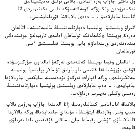
ول ناقتى جاۋاپ بەرە المادى. بالانى تولىق مەديتسينالىق
تەكسەرۋدەن وتكىزۋگە كومەكتەسۋگە دايىن ەكەنىمىزدى اتا-
اناسىنا حابارلادىق، - دەدى بالاباقشا قۇرىلتايشىسى.
اتىراۋ وبلىستىق پوليتسيا دەپارتامەنتىنىڭ مالىمەتىنشە، اتالعان
دەرەك بويىنشا «كامەلەتكە تولماعان ادامدى تاربيەلەۋ جونىندەگى
مىندەتتەردى ورىنداماۋ» بابى بويىنشا قىلمىستىق ءىس
قوزعالعان.
- اتالعان وقيعا بويىنشا كەشەندى تەرگەۋ امالدارى جۇرگىزىلۋدە.
قۇقىق بۇزۋشىلىققا قاتىسى بار بارلىق تۇلعالار پوليتسيا بولىمىنە
جەتكىزىلدى. وزگە اقپارات تەرگەۋ مۇددەسىنە سايكەس جاريالاۋعا
جاتپايدى، - دەپ حابارلادى وبلىستىق پوليتسيا دەپارتامەنتىنىڭ
رەسمي وكىلى مەيىرىم ەرداۋلەت.
بالانىڭ اتا-اناسى كىنالىلەردىڭ زاڭ الدىندا جاۋاپ بەرۋىن تالاپ
ەتىپ وتىر. ولاردىڭ ايتۋىنشا، مۇنداي جاعدايدىڭ وزگە بالالارعا
قايتالانباۋى ءۇشىن وقيعاعا جان-جاقتى قۇقىقتىق باعا بەرىلۋى
قاجەت.