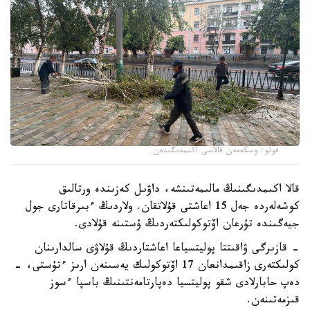
فوتو: وسكەمەن قالاسى اكىمدىگىنەن
قالا اكىمدىگىنىڭ مالىمەتىنشە، داۋىل كەزىندە ورتالىق
كوشەلەردە جەل 15 اعاشتى قۇلاتقان. ولاردىڭ ءبىرقاتارى جول
جيەگىندە تۇرعان اۆتوكولىكتەردىڭ ۇستىنە قۇلادى.
- قازىرگى ۋاقىتتا پوليتسياعا اعاشتاردىڭ قۇلاۋى سالدارىنان
كولىكتەرى زاقىمدانعان 17 اۆتوكولىك يەسىنەن ارىز ءتۇستى، -
دەپ حابارلادى شقو پوليتسيا دەپارتامەنتىنىڭ باسپا ءسوز
قىزمەتىنەن.