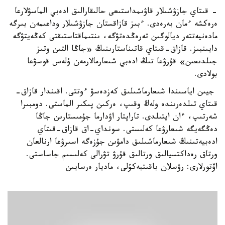
- قىتاي جازۋشىلار قاۋىمداستىعى حالىقارالىق ادەبي الماسۋلارعا
ەرەكشە ءمان بەرەدى. ءبىز قازاقستان جازۋشىلار وداعىمەن بىرگە
مادەنيەتتەر ديالوگىن تەرەڭدەتۋگە، ىنتىماقتاستىقتى كەڭەيتۋگە
دايىنبىز. قازاق-قىتاي قاتىناستارىنىڭ «جاڭا التىن وتىز
جىلدىعىن» قۇرۋعا تىڭ ادەبي شىعارمالارمەن ۇلەس قوسۋعا
بولادى.
جيىن اياسىندا شىعارماشىلىق كەزدەسۋ ءوتتى. اقىندار قازاق-
قىتاي تىلدەرىندە ولەڭ وقىپ، ەركىن پىكىر الماستى. دومبىرا
شەرتىپ، ءان ايتىلدى. تاراپتار اۋدارما جۇمىستارىن جاڭا
دەڭگەيگە شىعارۋعا كەلىستى. سونداي-اق قازاق-قىتاي
ادەبيەتىنىڭ شىعارماشىلىق دامۋىن جۇزەگە اسىرۋعا ارنالعان
ورتاق رەداكتسيالىق ورتالىق قۇرۋ تۋرالى كەلىسىم جاساستى.
اۆتورلارى: رۋسلان باقىتبەكۇلى، ماديار ەرسايىن