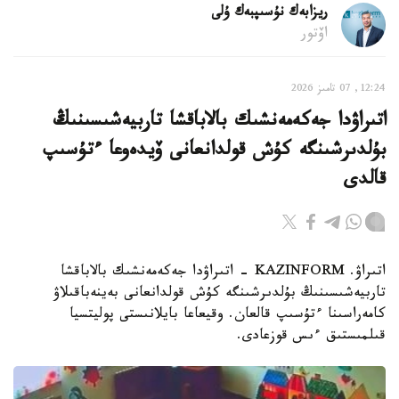
ريزابەك نۇسىپبەك ۇلى
اۆتور
12:24, 07 تامىز 2026
اتىراۋدا جەكەمەنشىك بالاباقشا تاربيەشىسىنىڭ
بۇلدىرشىنگە كۇش قولدانعانى ۆيدەوعا ءتۇسىپ
قالدى
اتىراۋ. KAZINFORM - اتىراۋدا جەكەمەنشىك بالاباقشا
تاربيەشىسىنىڭ بۇلدىرشىنگە كۇش قولدانعانى بەينەباقىلاۋ
كامەراسىنا ءتۇسىپ قالعان. وقيعاعا بايلانىستى پوليتسيا
قىلمىستىق ءىس قوزعادى.