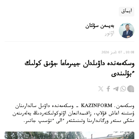
ايماق
بەيسەن سۇلتان
اۆتور
10:08, 07 تامىز 2026
وسكەمەندە داۋىلدان جيىرماعا جۋىق كولىك
ءبۇلىندى
وسكەمەن. KAZINFORM - وسكەمەندە داۋىل سالدارىنان
ۇستىنە اعاش قۇلاپ، زاقىمدانعان اۆتوكولىكتەردىڭ يەلەرىنەن
ىشكى ىستەر ورگاندارىنا وتىنىشتەر ءالى ءتۇسىپ جاتىر.