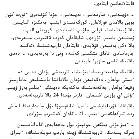
قايتالانعانىن ايتادى.
- دۇيسەنبى، سارسەنبى، بەيسەنبى، جۇما كۇندەرى ءتورت كۇن
بويى بالامدى قورلاعان. كورگەنىمدى ايتىپ جەتكىزە المايمىن.
بالا ۇيىقتاماسا، قولىن جاۋىپ تاستايدى. كورپەنى الىپ،
ۇستىنەن باسىپ تۇرادى. شايقاعان كەزدە لاقتىرىپ جىبەرەدى.
بالا ەكى بەتىمەن قۇلايدى. قايتادان تاربيەشىنىڭ ەتەگىنە
جارماسادى. تاماق ىشكىسى كەلسە، ونى دا بەرمەيدى، - دەدى
بالانىڭ اناسى جازيرا عابيدەن.
بالانىڭ جاقىندارىنىڭ ايتۋىنشا، تاربيەشى بۇعان دەيىن دە
ءىستى بولعان. دەگەنمەن بۇدان بالاباقشا باسشىلىعى حابارسىز.
وقيعا بولعان جەكەمەنشىك مەكتەپكە دەيىنگى ءبىلىم بەرۋ ۇيىمى
ءۇش اي بۇرىن اشىلعان. قازىر مۇندا 24 بالا تاربيەلەنەدى.
بالاباقشا قۇرىلتايشىسى ناعيما امانقوسوۆا بۇل جاعدايدىڭ العاش
رەت تىركەلگەنىن ايتىپ، اتا-انادان كەشىرىم سۇرادى.
- ءبىز مۇنى بىلگەن جوقپىز. بۇل جاعدايدى اتا-اناسىمەن
بىرگە بىلدىك. تاربيەشىنىڭ ۇيىنە بارىپ سويلەستىك، ءبىراق