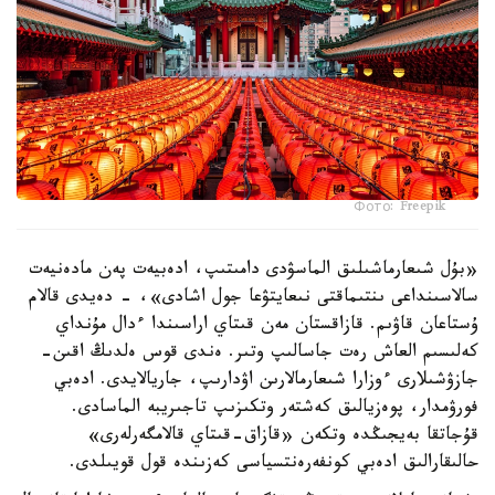
Фото: Freepik
«بۇل شىعارماشىلىق الماسۋدى دامىتىپ، ادەبيەت پەن مادەنيەت
سالاسىنداعى ىنتىماقتى نىعايتۋعا جول اشادى»، - دەيدى قالام
ۇستاعان قاۋىم. قازاقستان مەن قىتاي اراسىندا ءدال مۇنداي
كەلىسىم العاش رەت جاسالىپ وتىر. ەندى قوس ەلدىڭ اقىن-
جازۋشىلارى ءوزارا شىعارمالارىن اۋدارىپ، جاريالايدى. ادەبي
فورۋمدار، پوەزيالىق كەشتەر وتكىزىپ تاجىريبە الماسادى.
قۇجاتقا بەيجىڭدە وتكەن «قازاق-قىتاي قالامگەرلەرى»
حالىقارالىق ادەبي كونفەرەنتسياسى كەزىندە قول قويىلدى.