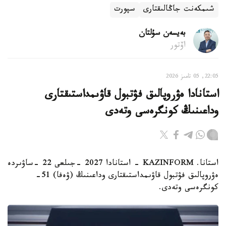
شىمكەنت جاڭالىقتارى
سپورت
بەيسەن سۇلتان
اۆتور
22:05, 05 تامىز 2026
استانادا ەۋروپالىق فۋتبول قاۋىمداستىقتارى
وداعىنىڭ كونگرەسى وتەدى
استانا. KAZINFORM - استانادا 2027 -جىلعى 22 -ساۋىردە
ەۋروپالىق فۋتبول قاۋىمداستىقتارى وداعىنىڭ (ۋەفا) 51-
كونگرەسى وتەدى.