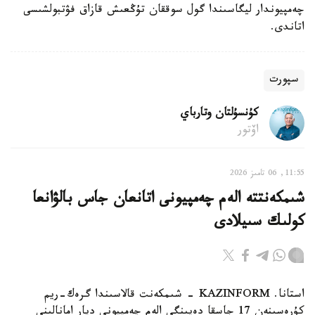
چەمپيوندار ليگاسىندا گول سوققان تۇڭعىش قازاق فۋتبولشىسى
اتاندى.
سپورت
كۇنسۇلتان وتارباي
اۆتور
11:55, 06 تامىز 2026
شىمكەنتتە الەم چەمپيونى اتانعان جاس بالۋانعا
كولىك سىيلادى
استانا. KAZINFORM - شىمكەنت قالاسىندا گرەك-ريم
كۇرەسىنەن 17 جاسقا دەيىنگى الەم چەمپيونى ديار امانالىنى