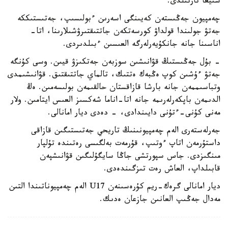
سىيعا تارتىلدى.
چەمپيون جەڭىستەن كەيىنگى اسەرىن ءبولىسىپ، جەتىستىككە
جەتۋ جولىندا قولداۋ كورسەتكەن جاتتىقتىرۋشىلارىنا، اتا-
اناسىنا جانە جانكۇيەرلەرگە العىسىن ءبىلدىردى.
- بۇل جەڭىستىڭ قۋانىشىن سوزبەن جەتكىزۋ قيىن. وسى كۇنگە
جەتۋ ءۇشىن كوپ ەڭبەك ەتتىك، تالماي جاتتىقتىق. قۋانىشىمدى
وتباسىممەن جانە بارشا قازاقستان حالقىمەن بولىسەمىن. ەڭ
الدىمەن باپكەرلەرىمە جانە اتا-اناما شەكسىز العىس ايتامىن. ولار
مەنى كۇنى-ءتۇنى دايىندادى، - دەدى ديار امانالى.
جەرلەستەرى الەم چەمپيونىنىڭ تاريحي جەتىستىگىن قازاقى
داستۇرمەن اتاپ ءوتىپ، قۇرمەت بەلگىسى رەتىندە تۇلپار
مىنگىزدى. جاس سپورتشى جاڭا سايگۇلىگىن قۋانىشپەن
قابىلداپ، العاش رەت تىزگىندەدى.
ديار امانالى گرەك-ريم كۇرەسىنەن U17 الەم چەمپيوناتىندا التىن
مەدال جەڭىپ العانىن جازعان ەدىك.