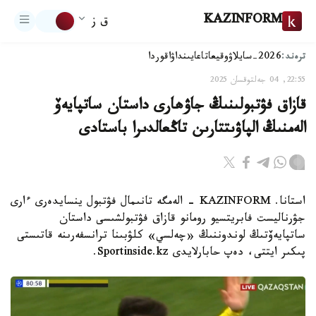
KAZINFORM
ق ز
ترەند:
2026-سايلاۋ
وقيعا
تاعايىنداۋ
اقوردا
22:55, 04 جەلتوقسان 2025
قازاق فۋتبولىنىڭ جاۋھارى داستان ساتپايەۆ
الەمنىڭ الپاۋىتتارىن تاڭعالدىرا باستادى
استانا. KAZINFORM – الەمگە تانىمال فۋتبول ينسايدەرى ءارى
جۋرناليست فابريتسيو رومانو قازاق فۋتبولشىسى داستان
ساتپايەۆتىڭ لوندوننىڭ «چەلسي» كلۋبىنا ترانسفەرىنە قاتىستى
پىكىر ايتتى، دەپ حابارلايدى Sportinside.kz.