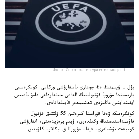
Фото: Спорт және туризм министрлігі
بۇل - ۇيىمنىڭ ەڭ جوعارى باسقارۋشى ورگانى. كونگرەسس
بارىسىندا ەۋروپا فۋتبولىنىڭ الداعى جىلدارداعى دامۋ باعىتىن
ايقىندايتىن ماڭىزدى شەشىمدەر قابىلدانادى.
كونگرەسكە ۋەفا قۇرامىنا كىرەتىن 55 ۇلتتىق فۋتبول
قاۋىمداستىعىنىڭ وكىلدەرى، ۇيىم پرەزيدەنتى، اتقارۋشى
كوميتەت مۇشەلەرى، فيفا، ەۋروپالىق ليگالار، كلۋبتىق
بىرلەستىكتەر جانە حالىقارالىق سپورت ۇيىمدارىنىڭ وكىلدەرى