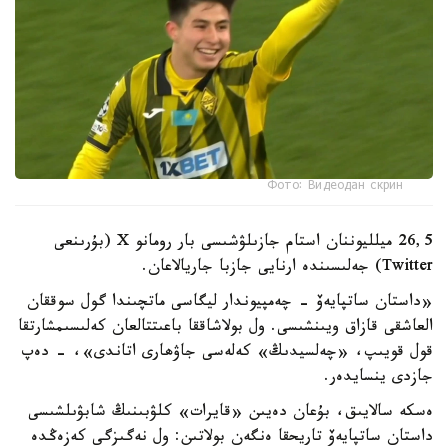
Фото: Видеодан скрин
26,5 ميلليوننان استام جازىلۋشىسى بار رومانو X (بۇرىنعى
Twitter) جەلىسىندە ارنايى جازبا جاريالاعان.
«داستان ساتپايەۆ - چەمپيوندار ليگاسى ماتچىندا گول سوققان
العاشقى قازاق ويىنشىسى. ول بولاشاققا باعىتتالعان كەلىسىمشارتقا
قول قويىپ، «چەلسيدىڭ» كەلەسى جاۋھارى اتاندى»، - دەپ
جازدى ينسايدەر.
ەسكە سالايىق، بۇعان دەيىن «قايرات» كلۋبىنىڭ شابۋىلشىسى
داستان ساتپايەۆ تاريحقا ەنگەن بولاتىن: ول نەگىزگى كەزەڭدە