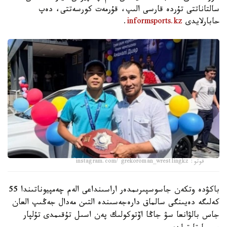
سالتاناتتى تۇردە قارسى الىپ، قۇرمەت كورسەتتى، دەپ
حابارلايدى
informsports.kz
.
فوتو: instagram.com/ grekoroman_wrestlingkz
باكۋدە وتكەن جاسوسپىرىمدەر اراسىنداعى الەم چەمپيوناتىندا 55
كەلىگە دەيىنگى سالماق دارەجەسىندە التىن مەدال جەڭىپ العان
جاس بالۋانعا سۋ جاڭا اۆتوكولىك پەن اسىل تۇقىمدى تۇلپار