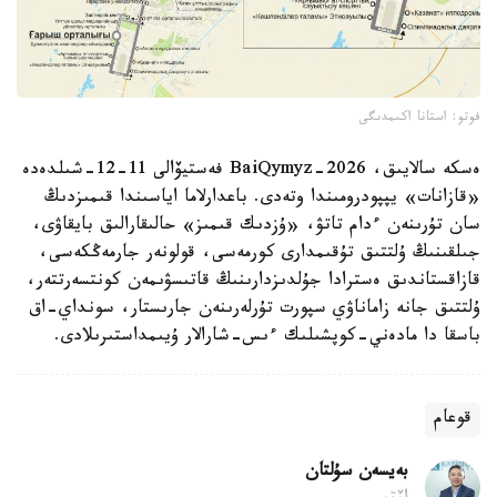
فوتو: استانا اكىمدىگى
ەسكە سالايىق، BaiQymyz-2026 فەستيۆالى 11-12-شىلدەدە
«قازانات» يپپودرومىندا وتەدى. باعدارلاما اياسىندا قىمىزدىڭ
سان تۇرىنەن ءدام تاتۋ، «ۇزدىك قىمىز» حالىقارالىق بايقاۋى،
جىلقىنىڭ ۇلتتىق تۇقىمدارى كورمەسى، قولونەر جارمەڭكەسى،
قازاقستاندىق ەسترادا جۇلدىزدارىنىڭ قاتىسۋىمەن كونتسەرتتەر،
ۇلتتىق جانە زاماناۋي سپورت تۇرلەرىنەن جارىستار، سونداي-اق
باسقا دا مادەني-كوپشىلىك ءىس-شارالار ۇيىمداستىرىلادى.
قوعام
بەيسەن سۇلتان