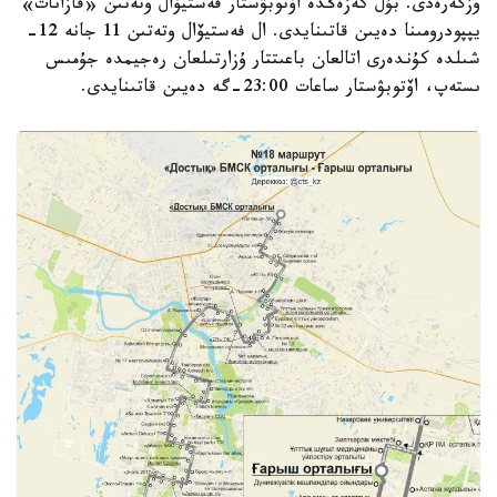
وزگەرەدى. بۇل كەزەڭدە اۆتوبۋستار فەستيۆال وتەتىن «قازانات»
يپپودرومىنا دەيىن قاتىنايدى. ال فەستيۆال وتەتىن 11 جانە 12-
شىلدە كۇندەرى اتالعان باعىتتار ۇزارتىلعان رەجيمدە جۇمىس
ىستەپ، اۆتوبۋستار ساعات 23:00-گە دەيىن قاتىنايدى.