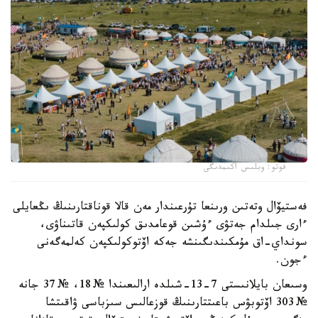
فوتو: وبلىس اكىمدىگى
فەستيۆال وتەتىن ورىنعا تۇرعىندار مەن قالا قوناقتارىنىڭ ىڭعايلى
ءارى جىلدام جەتۋى ءۇشىن قوعامدىق كولىكپەن قاتىناۋى،
سونداي-اق مۇمكىندىگىنشە جەكە اۆتوكولىكپەن كەلمەگەنى
ءجون.
وسىعان بايلانىستى 7-13-شىلدە ارالىعىندا № 18، № 37 جانە
№ 303 اۆتوبۋس باعىتتارىنىڭ قوزعالىس سىزباسى ۋاقىتشا