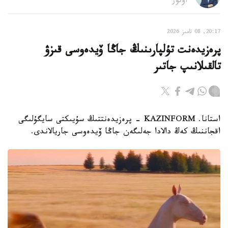
اۆتور
20:17, 08 تامىز 2026
پرەزيدەنت تۇلپارىنىڭ جاڭا ۆيدەوسى قىزۋ
تالقىلانىپ جاتىر
استانا. KAZINFORM - پرەزيدەنتتىڭ سۇيىكتى سايگۇلىگى
اقجاننىڭ كەڭ دالادا جەلىگەن جاڭا ۆيدەوسى جاريالاندى.