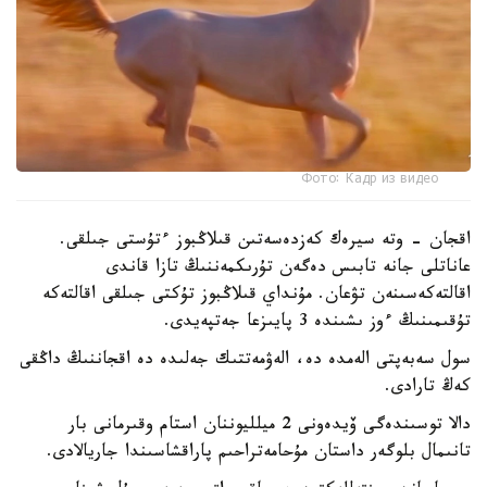
Фото: Кадр из видео
اقجان - وتە سيرەك كەزدەسەتىن قىلاڭبوز ءتۇستى جىلقى.
عاناتلى جانە تابىس دەگەن تۇرىكمەننىڭ تازا قاندى
اقالتەكەسىنەن تۋعان. مۇنداي قىلاڭبوز تۇكتى جىلقى اقالتەكە
تۇقىمىنىڭ ءوز ىشىندە 3 پايىزعا جەتپەيدى.
سول سەبەپتى الەمدە دە، الەۋمەتتىك جەلىدە دە اقجاننىڭ داڭقى
كەڭ تارادى.
دالا توسىندەگى ۆيدەونى 2 ميلليوننان استام وقىرمانى بار
تانىمال بلوگەر داستان مۇحامەتراحىم پاراقشاسىندا جاريالادى.