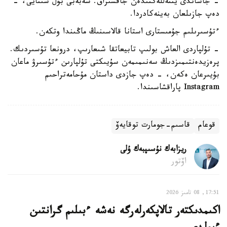
- جاساندى ينتەللەكتىدەن جاقسىراق. سەبەبى بۇل شىنايى، -
دەپ جازىلعان بەينەكادردا.
ءتۇسىرىلىم جۇمىستارى استانا قالاسىنىڭ ماڭىندا وتكەن.
- تۇلپاردى العاش بولىپ تابيعاتقا شىعارىپ، درونعا تۇسىردىك.
پرەزيدەنتىمىزدىڭ سەنىمىمەن سۇيىكتى تۇلپارىن ءتۇسىرۋ ماعان
بۇيىرعان ەكەن، - دەپ جازدى داستان مۇحامەتراحىم
Instagram پاراقشاسىندا.
قوعام
قاسىم-جومارت توقايەۆ
ريزابەك نۇسىپبەك ۇلى
اۆتور
17:51, 08 تامىز 2026
اكىمدىكتەر تالاپكەرلەرگە نەشە ءبىلىم گرانتىن