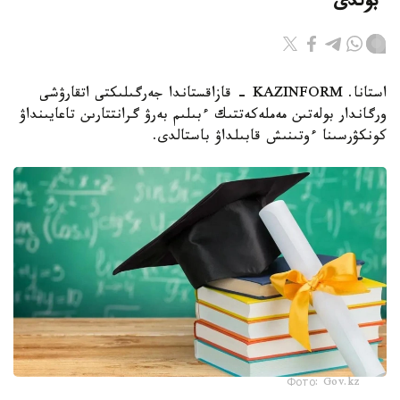
ءبولدى
استانا. KAZINFORM - قازاقستاندا جەرگىلىكتى اتقارۋشى
ورگاندار بولەتىن مەملەكەتتىك ءبىلىم بەرۋ گرانتتارىن تاعايىنداۋ
كونكۋرسىنا ءوتىنىش قابىلداۋ باستالدى.
Фото: Gov.kz