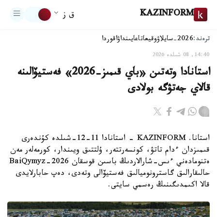
KAZINFORM
ق ز
ترەند:
2026-سايلاۋ
وقيعا
تاعايىنداۋ
اقوردا
14:40, 08 شىلدە 2026
استانادا وتەتىن «باي قىمىز-2026» فەستيۆالىنە
قالاي جەتۋگە بولادى
استانا. KAZINFORM - استانادا 11-12-شىلدە كۇندەرى
قىمىزدان ءدام تاتۋ، كونسەرتتەر، ۇلتتىق ويىندار، كورمەلەر مەن
ەتنومادەني ءىس-شارالاردىڭ باسىن قوسقان BaiQymyz-2026
حالىقارالىق گاسترونوميالىق فەستيۆالى وتەدى، دەپ حابارلايدى
قالا اكىمدىگىنىڭ رەسمي سايتى.