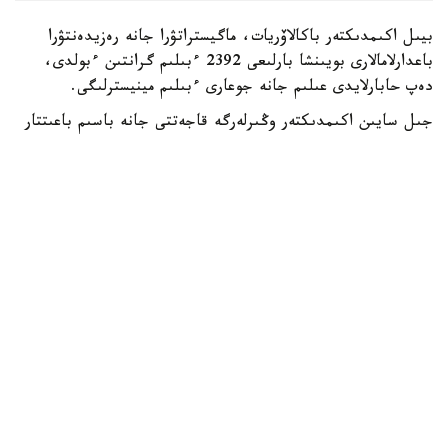
بيىل اكىمدىكتەر باكالاۆريات، ماگيستراتۋرا جانە رەزيدەنتۋرا
باعدارلامالارى بويىنشا بارلىعى 2392 ءبىلىم گرانتىن ءبولدى،
دەپ حابارلايدى عىلىم جانە جوعارى ءبىلىم مينيسترلىگى.
جىل سايىن اكىمدىكتەر وڭىرلەرگە قاجەتتى جانە باسىم باعىتتار
بويىنشا مامانداردى ماقساتتى دايارلاۋ ءۇشىن ءبىلىم بەرۋ
گرانتتارىن ۇسىنادى.
- بيىل جەرگىلىكتى اتقارۋشى ورگاندار باكالاۆريات، ماگيستراتۋرا
جانە رەزيدەنتۋرا باعدارلامالارى بويىنشا وقۋعا 2392 ءبىلىم بەرۋ
گرانتىن ءبولدى،-دەلىنگەن مينيسترلىك حابارلاماسىندا.
ەڭ كوپ گرانت استانا قالاسىندا قاراستىرىلعان - 303.
شىمكەنت قالاسىنىڭ اكىمدىگى 285، شىعىس قازاقستان وبلىسى
270 گرانت ءبولدى.
باتىس قازاقستان وبلىسىندا – 211، اباي جانە تۇركىستان
وبلىستارىندا – 200 دەن، اقمولا وبلىسىندا – 199، قاراعاندى
وبلىسىندا – 198، اتىراۋ وبلىسىندا – 187، ماڭعىستاۋ