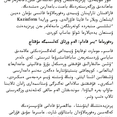
ءسوز سويلەدى. پرەزيدەنتتەن ۇيىم الدىنداعى سىن-قاتەرلەر مەن
جاھاندىق وزگەرىستەردىڭ باعىت-باعدارىن ەستىدىك.
قازاقستان تاراپىنان ۇيىمدى رەفورمالاۋعا قاتىسى بۇعان دەيىن
ايتىلعان ويلار دا قايتا قاۋزالدى. وسى ورايدا Kazinform
ءتىلشىسى مىنبەردە كوتەرىلگەن ماسەلەلەر مەن پرەزيدەنت
ۇسىنعان يدەيالارعا شولۋ جاساپ كوردى.
رەفورماعا ءبىر قادام: الەم ورتاق كەلىسىمگە مۇقتاج
قاسىم-جومارت توقايەۆ ۇيىمداعى كەلەڭسىزدىكتى عالامدىق
ساياسي ۇردىستەرمەن ساباقتاستىرۋعا تىرىستى. كەي ەلدەر
ءۇشىن حالىقارالىق قۇقىقتى ورەسكەل بۇزۋ «قالىپتى جاعدايعا»
اينالعانى، كوپجاقتى ينستيتۋتتارعا دەگەن سەنىم داعدارىسى
ۋشىققانىن اشىنا ايتتى. ونىڭ ۇستىنە ۇيىم ەرەجەسى ەسكىردى،
اسكەري- قۇقىقتىق سالاداعى نەگىزگى ۇستانىمدارى زامان تالابىنا
جاۋاپ بەرە الماۋدا. سوندىقتان الەم حالقى كەشەندى وزگەرىستى
تالاپ ەتىپ وتىر.
پرەزيدەنتتىڭ ايتۋىنشا، جاڭعىرتۋ قادامى قاۋىپسىزدىك
كەڭەسىن رەفورمالاۋدان باستالۋى شارت. عاسىرعا جۋىق قۇرامى