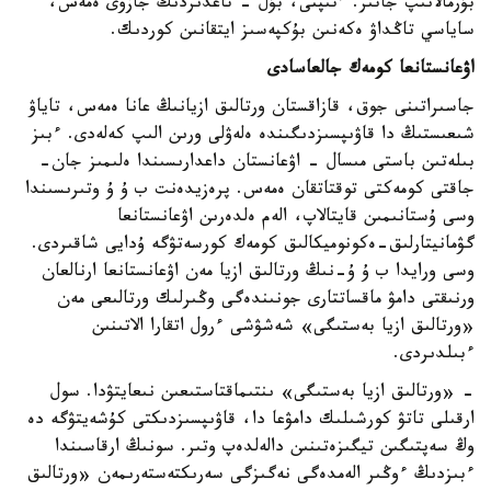
بۇرمالانىپ جاتىر. ءتىپتى، بۇل - تاعدىردىڭ جازۋى ەمەس،
ساياسي تاڭداۋ ەكەنىن بۇكپەسىز ايتقانىن كوردىك.
اۋعانستانعا كومەك جالعاسادى
جاسىراتىنى جوق، قازاقستان ورتالىق ازيانىڭ عانا ەمەس، تاياۋ
شىعىستىڭ دا قاۋىپسىزدىگىندە ەلەۋلى ورىن الىپ كەلەدى. ءبىز
بىلەتىن باستى مىسال - اۋعانستان داعدارىسىندا ەلىمىز جان-
جاقتى كومەكتى توقتاتقان ەمەس. پرەزيدەنت ب ۇ ۇ وتىرىسىندا
وسى ۇستانىمىن قايتالاپ، الەم ەلدەرىن اۋعانستانعا
گۋمانيتارلىق-ەكونوميكالىق كومەك كورسەتۋگە ۇدايى شاقىردى.
وسى ورايدا ب ۇ ۇ-نىڭ ورتالىق ازيا مەن اۋعانستانعا ارنالعان
ورنىقتى دامۋ ماقساتتارى جونىندەگى وڭىرلىك ورتالىعى مەن
«ورتالىق ازيا بەستىگى» شەشۋشى ءرول اتقارا الاتىنىن
ءبىلدىردى.
- «ورتالىق ازيا بەستىگى» ىنتىماقتاستىعىن نىعايتۋدا. سول
ارقىلى تاتۋ كورشىلىك دامۋعا دا، قاۋىپسىزدىكتى كۇشەيتۋگە دە
وڭ سەپتىگىن تيگىزەتىنىن دالەلدەپ وتىر. سونىڭ ارقاسىندا
ءبىزدىڭ ءوڭىر الەمدەگى نەگىزگى سەرىكتەستەرىمەن «ورتالىق