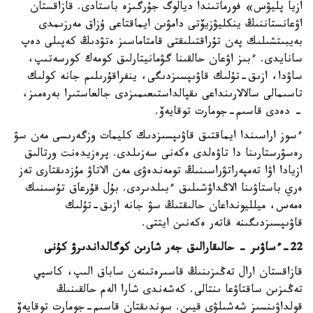
ازيا پليۋس» فورماتىندا ديالوگ جۇرگىزە باستادى. قازاقستان
اۋعانستاننىڭ ينكليۋزيۆتى دامۋىن ايماقتاعى ۇزاق مەرزىمدى
بەيبىتشىلىك پەن تۇراقتىلىقتى قامتاماسىز ەتۋدىڭ كەپىلى دەپ
سانايدى. ءبىز اۋعان حالقىنا گۋمانيتارلىق كومەك كورسەتىپ،
ساۋدا، ازىق-تۇلىك قاۋىپسىزدىگى، ينفراقۇرىلىم جانە كولىك
تاسىمالى سالالارىنداعى ىقپالداستىعىمىزدى جالعاستىرا بەرەمىز،
- دەدى قاسىم-جومارت توقايەۆ.
ءسوز اراسىندا ايماقتىق قاۋىپسىزدىك كليمات وزگەرىسى مەن سۋ
رەسۋرستارىنا دا تاۋەلدى ەكەنى سەزىلدى. پرەزيدەنت ورتالىق
ازيادا اۋا تەمپەراتۋراسىنىڭ تومەندەۋى مەن الاتاۋ مۇزدىقتارى تەز
ەري باستاۋىنا الاڭداۋشىلىق ءبىلدىردى. بۇل قۇرعاق تۇسىنىك
ەمەس، ميلليونداعان حالىقتىڭ سۋ جانە ازىق-تۇلىك
قاۋىپسىزدىگىنە قاتەر ەكەنىن ايتتى.
22-ءساۋىر - حالىقارالىق جەر شارىن كوگالداندىرۋ كۇنى
قازاقستان ارال تەڭىزىنىڭ قاسىرەتىنەن ساباق الىپ، كاسپي
تەڭىزىن ساقتاۋعا ىنتالى. كەشەندى شارا الەم حالقىنىڭ
قولداۋىنسىز شەشىلۋى قيىن. سوندىقتان قاسىم-جومارت توقايەۆ