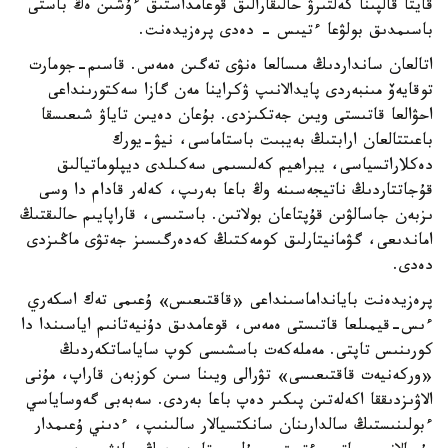
قايتا قالپىنا كەلتىرۋ حالىقارالىق قوعامداستىق ءۇشىن ەڭ باستى
باسىمدىق بولۋعا ءتيىس - دەدى پرەزيدەنت.
اتالعان سانداردىڭ مىسالعا ەنۋى تەگىن ەمەس. قاسىم-جومارت
توقايەۆ مىنبەردى پايدالانىپ ۋكراينا مەن گازا سەكتورىنداعى
احۋالعا قاتىستى ويىن جەتكىزدى. بۇعان دەيىن تاياۋ شىعىسقا
باعىتتالعان ارابتىڭ بەيبىت باستاماسى، نيۋ-يورك
دەكلاراتسياسى، يبراھيم كەلىسىمى سەكىلدى ديپلوماتيالىق
قۇجاتتاردىڭ ناتيجەسىنە وڭ باعا بەرىپ، كەلەر قادام دا وسى
ىزبەن جاسالۋىن قۇپتاعان بولاتىن. باستىسى، قاراپايىم حالىقتىڭ
اماندىعى، گۋمانيتارلىق كومەكتىڭ كەدەرگىسىز جەتۋى ماڭىزدى
دەدى.
پرەزيدەنت بايانداماسىنداعى «قاقتىعىس» ۇعىمى تەك اسكەري
ءىس-قيمىلعا قاتىستى ەمەس، قوعامدىق دۇنيەتانىم اياسىندا دا
كورىنىس تاپتى. مەملەكەت باسشىسى كوپ ساياساتكەردىڭ
«وركەنيەت قاقتىعىسى» تۋرالى ويىنا سىن كوزبەن قاراپ، مۇنى
الاۋىزدىققا اكەلەتىن پىكىر دەپ باعا بەردى. سەبەبى گەوساياسي
ءبولىنىستىڭ سالدارىنان سانكتسيالار سالىنىپ، ءدىني ۇعىمدار