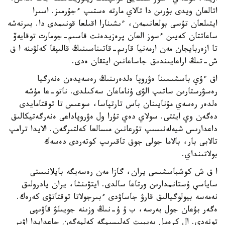
اتالعان ويدى بۇرىن دا تالاي مارتە ەستىپ ءجۇرمىز. اسىرا
ايتىلعان تۇسى بولعانىمەن، ءىشىنارا اقىلعا قونىمدى دا. بىرنەشە
ساعاتتان كەيىن ءسوز العان پرەزيدەنت قاسىم-جومارت توقايەۆ
تا ازەربايجان مەن ارمەنيا قارىم-قاتىناسىنىڭ قالىپقا كەلۋىنە ا ق
ش-تىڭ اراعايىندىق جاساعانىن ايتقان ەدى.
اق ءۇي باسشىسىنا ەۋروپا ەلدەرىنىڭ رەسەيدەن ەنەرگيا
رەسۋرستارىن ساتىپ الۋى ۇناماعان سەكىلدى. ناتو-عا مۇشە
ەلدەر رەسەي مۇنايىنان باس تارتپاسا، سوعىس تا توقتامايدى
دەگەن وي ايتتى. سولاي دەي تۇرا ول ەۋروپاداعى ەنەرگەتيكالىق
داعدارىس شيەلەنىسىپ تۇرعانىن مىسالعا كەلتىرگەن. الايدا ترامپ
تالابى بار، بالاما جولى جوق تاقىرىپ كوتەردى دەسەك
بولاتىنداي.
ا ق ش كوشباسشىسى يران، گازا مەن رەسەيگە بايلانىستى
ساياسي ۇستانمدارىن ورتاعا سالدى. ايتۋىنشا، يران يادرولىق
نەمەسە بيولوگيالىق قارۋ جاساۋدى ءبىرجولاتا توقتاتۋى كەرەك.
ەگەر بۇعان جول بەرسە، ب ۇ ۇ-نىڭ وزىنە جويىلۋ قاۋىپى
تونەدى. ال كرەمل بەيبىت كەلىسىمگە كەلمەگەن جاعدايدا اۋىر