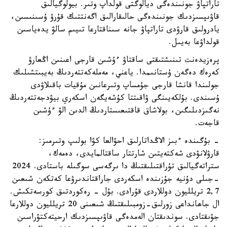
تاراتپاۋ جونىندەگى ديالوگتى قولداپ وتىر. بيولوگيالىق
قاۋىپسىزدىك جونىندەگى حالىقارالىق اگەنتتىك قۇرۋ ۇسىنىسىن،
يادرولىق قارۋدى تاراتپاۋ جانە سىناقتارعا تىيىم سالۋ يدەياسىن
قولداۋعا بەيىل.
پرەزيدەنت تىنىشتىقتى ساقتاۋ ءۇشىن قارجى اعىنىن اڭعارۋ
كەرەك دەگەن ۇستانىمدا. ياعني، مەملەكەتتەردىڭ بەيبىتشىلىك
جولىندا قانشا قارجى جۇمساپ وتىرعانىن مۇقيات باقىلاۋدى
ۇسىندى. بۇلكەيىنگى ۋاقىتتا كۇشەيگەن اسكەري بيۋدجەتتەردىڭ
نەگىزدىلىگىن، بولاشاق قاقتىعىستاردىڭ الدىن الۋ ءۇشىن
قاجەت.
- بۇگىندە ءبىز الاڭداتارلىق احۋالعا كۋا بولىپ وتىرمىز:
قارۋلانۋدى شەكتەيتىن شارتتار ساقتالمايدى، دەمەك،
ستراتەگيالىق تۇراقتىلىقتىڭ دا ىرگەسى سوگىلە باستادى. 2024
-جىلى دۇنيە جۇزىندە اسكەردى جاراقتاندىرۋعا كەتكەن شىعىن
2,7 تريلليون دوللاردى قۇرادى. بۇل - رەكوردتىق كورسەتكىش.
ال جاھانداعى زورلىق-زومبىلىقتىڭ شىعىنى 20 تريلليون دوللارعا
جۋىقتادى. سوندىقتان الەمدەگى قاۋىپسىزدىك ارحيتەكتۋراسىن