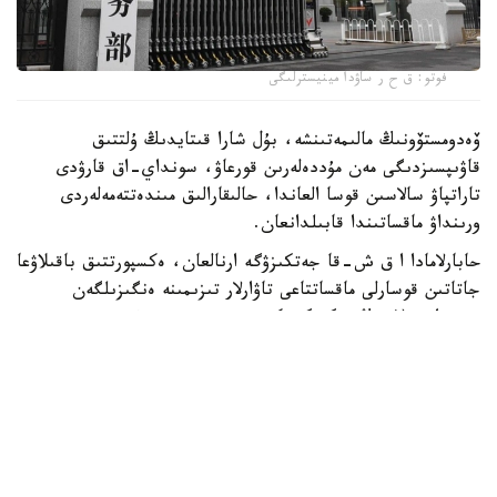
فوتو: ق ح ر ساۋدا مينيسترلىگى
ۆەدومستۆونىڭ مالىمەتىنشە، بۇل شارا قىتايدىڭ ۇلتتىق
قاۋىپسىزدىگى مەن مۇددەلەرىن قورعاۋ، سونداي-اق قارۋدى
تاراتپاۋ سالاسىن قوسا العاندا، حالىقارالىق مىندەتتەمەلەردى
ورىنداۋ ماقساتىندا قابىلدانعان.
حابارلامادا ا ق ش-قا جەتكىزۋگە ارنالعان، ەكسپورتتىق باقىلاۋعا
جاتاتىن قوسارلى ماقساتتاعى تاۋارلار تىزىمىنە ەنگىزىلگەن
دروندار، ولاردىڭ نەگىزگى كومپونەنتتەرى مەن ءتيىستى
تەحنولوگيالارى ءاربىر جاعدايدا جەكە-جەكە مۇقيات قارالاتىنى
ايتىلعان.
قابىلدانعان شەشىمگە سايكەس، بۇل ساناتتاعى تاۋارلاردى
ەكسپورتتاۋعا ليتسەنزيا الۋ ءراسىمىن جەڭىلدەتۋ شارالارى
قولدانىلمايدى.