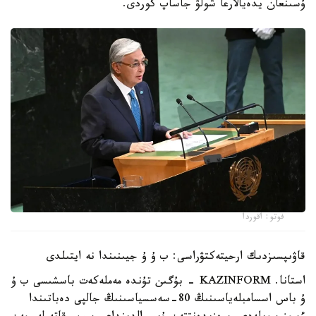
ۇسىنعان يدەيالارعا شولۋ جاساپ كوردى.
فوتو: اقوردا
قاۋىپسىزدىك ارحيتەكتۋراسى: ب ۇ ۇ جيىنىندا نە ايتىلدى
استانا. KAZINFORM - بۇگىن تۇندە مەملەكەت باسشىسى ب ۇ
ۇ باس اسسامبلەياسىنىڭ 80-سەسسياسىنىڭ جالپى دەباتىندا