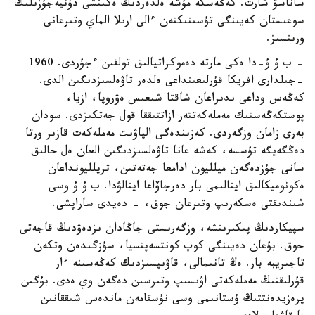
ساناسۋ شارت. كەڭەسكە مۇشە ەلدەردىڭ ەكىنشى دۇنيەجۇزىلىك
سوعىستان كەيىنگى تۇسىنىكتەن ءالى ارىلا الماي وتىرعانى
ورىنسىز.
- ب ۇ ۇ-دا ەكى مارتە دەموكراتيالىق تولقىن ءجۇردى. 1960
-جىلدارى افريكا قۇرلىعىنداعى ەلدەر تاۋەلسىزدىگىن الدى.
كەڭەس وداعى ىدىراعان شاقتا شىعىس ەۋروپا، ازيا،
پوستكەڭەستىك مەملەكەتتەر ازاتتىققا قول جەتكىزدى. سودان
بەرى زامان وزگەردى. كەزىندەگى الپاۋىت مەملەكەت قازىر ورتا
دەڭگەيگە تۇسسە، كەشە عانا تاۋەلسىزدىگىن العان ەل حالىق
سانى جۇزدەگەن ميلليون ادامعا جەتەتىن، تريلليونداعان
ەكونوميكالىق اينالىمى بار دەرجاۆاعا اينالۋدا. ب ۇ ۇ وسى
شىندىقتى ەسكەرىپ وتىرعان جوق، - دەيدى ساراپشى.
سپيكاردىڭ پىكىرىنشە، وزگەرىستى جاڭادان ىزدەۋدىڭ قاجەتى
جوق. بۇعان دەيىنگى كوپ كونتسەپتسيا، سۇزگىدەن وتكەن
تاجىريبە بار. ەڭ تانىمالى، قاۋىپسىزدىك كەڭەسىنە ءار
قۇرلىقتىڭ مەملەكەتى اۋىسىپ وتىرسىن دەگەن وي ەدى. بۇگىن
پرەزيدەنتتىڭ ۇستانىمى وسى نۇسقامەن ماندەس شىققانىن