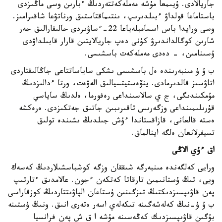
جاريالادى. ۇيىمعا مۇشە مەملەكەتتەردىڭ ءبارىن وسى ماڭىزدى
باستاماعا قولداۋ ءبىلدىرىپ، ىنتىماقتاستىق ورناتۋعا شاقىرامىز.
وسى ورايدا باس اسسامبلەياعا 22-ءساۋىردى حالىقارالىق جەر
شارىن كوگالداندىرۋ كۇنى دەپ جاريالايتىن قارار قابىلداۋدى
ۇسىنامىن، - دەدى مەملەكەت باسشىسى.
ب ۇ ۇ مىنبەرىندە ەل باسشىسى ىشكى ساياساتتاعى جاڭالىقتاردى
اتاۋسىز قالدىرمادى. ينۆەستيتسيالىق الەۋەت، ورتا ءدالىزدىڭ
مۇمكىندىگى، ج ي سالاسىنداعى رەفورما، ەلدىڭ ساياسي
قۇرىلىمىنداعى وزگەرىس تاقىرىبىن جاتىق جەتكىزدى. ەرەكشە
ەستە قالعانى، قازاقستاندا ءۇش جىلدىڭ ىشىندە تولىق
تسيفرلانعان ەلگە اينالماق.
اق ءۇي الاڭى
ورايى كەلگەندە مىنبەرگە شىققان وزگە كوشباسشىلاردىڭ كەسەك
ويى، تىڭ ۇستانىمىن تارقاتا كەتكەن ءجون. عالامدىق ءتارتىپ
پەن قاۋىپسىزدىكتىڭ تىزگىنىن ۇستاعان الپاۋىتتاردىڭ كوزقاراسى
ب ۇ ۇ-نىڭ كەلەشەگىنە تىكەلەي اسەر ەتەرى انىق. ونىڭ ۇستىنە
بۇگىن قاۋىپسىزدىك كەڭەسىنە مۇشە ا ق ش پەن فرانسيا