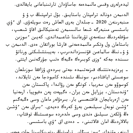
ليدەرلەرى وقىس مالىمدەمە جاساۋدان تارتىنباعانى بايقالدى.
الدىمەن دونالد ترامپتان باستايىق. بۇل ترامپتىڭ ب ۇ ۇ
مىنبەرىنەن 2020 -جىلدان بەرى العاش رەت سويلەۋى. اق ءۇي
باسشىسى مىنبەرگە شىعا سالىسىمەن تەحنيكالىق اقاۋ شىعىپ،
سۋفلەردىڭ ىستەمەي تۇرعانىنا شاعىمداندى. كەيىن ءسوزىن
باستاعان ول وتكىر مالىمدەمەنى قارشا بوراتقان ەدى. الدىمەن ب
ۇ ۇ-نىڭ سالماعىن قۇنسىزداندىرىپ، بەيبىتشىلىكتى ورناتۋ
ىسىندە جەكە ءوزى كوبىرەك ەڭبەك ەتىپ جۇرگەنىن ايتتى.
- پرەزيدەنتتىك قىزمەتىمدە جەتى بىردەي ۇزاققا سوزىلعان
سوعىستى اياقتادىم، سونىڭ ىشىندە كامبودجا مەن تايلاند،
كوسوۆو مەن سەربيا، كونگو مەن رۋاندا، پاكىستان مەن
ءۇندىستان، يزرايل مەن يران، ەگيپەت پەن ەفيوپيا، ارمەنيا
مەن ازەربايجان قاقتىعىسى بار. بىرەۋلەر ماعان وسى ەڭبەگىم
ءۇشىن نوبەل سىيلىعىن بەرۋ كەرەك دەيدى. ءبىراق مەن ءۇشىن
ەڭ ۇلكەن سىيلىق ەندى وسى ەلدەردە سوعىستىڭ توقتاپ،
بالالاردىڭ امان قالاتىنى، - دەدى اق ءۇي باسشىسى.
ارينە، مۇنداي ءسوز سىڭايى ترامپتىڭ ريتوريكاسىنا جات ەمەس.