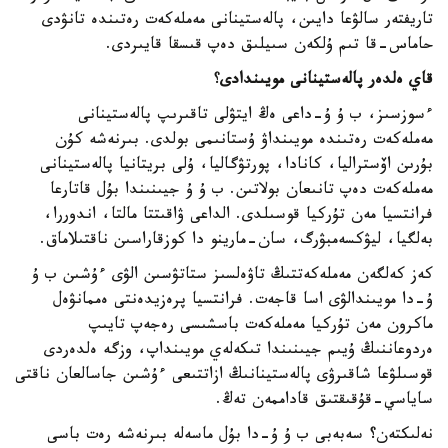
تاريفتەر سالۋعا دايىن، پالەستينانى مەملەكەت رەتىندە تانۋدى
حاماس-قا تىم ۇلكەن سىيلىق دەپ قىسقا قايىردى.
قاي ەلدەر پالەستينانى مويىندادى
؟
ءسوزسىز، ب ۇ ۇ-داعى ەڭ ايتۋلى تاقىرىپ پالەستينانى
مەملەكەت رەتىندە مويىنداۋ ۇستانىمى بولدى. بىرنەشە كۇن
بۇرىن اۆستراليا، كانادا، پورتۋگاليا، ۇلى بريتانيا پالەستينانى
مەملەكەت دەپ تانىعان بولاتىن. ب ۇ ۇ جيىنىندا بۇل قاتارعا
فرانتسيا مەن تۇركيا قوسىلدى. الداعى ۋاقىتتا مالتا، اندوررا،
بەلگيا، ليۋكسەمبۋرگ، سان-مارينو دا كوزقاراسىن ناقتىلاماق.
كەز كەلگەن مەملەكەتتىڭ تاۋەلسىز ستاتۋسىن الۋى ءۇشىن ب ۇ
ۇ-دا مويىندالۋى اسا قاجەت. فرانتسيا پرەزيدەنتى ەممانۋەل
ماكرون مەن تۇركيا مەملەكەت باسشىسى رەجەپ تايىپ
ەردوعاننىڭ ۇيىم جيىنىندا تىكەلەي مويىنداپ، وزگە ەلدەردى
قوسىلۋعا شاقىرۋى پالەستينانىڭ ازاتتىعى ءۇشىن جاسالعان ناقتى
ساياسي-قۇقىقتىق قاداممەن تەڭ.
نەلىكتەن؟ سەبەبى ب ۇ ۇ-دا بۇل ماسەلە بىرنەشە رەت باسى