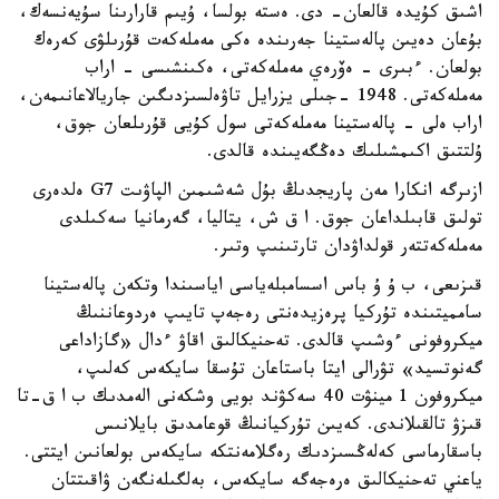
اشىق كۇيدە قالعان- دى. ەستە بولسا، ۇيىم قارارىنا سۇيەنسەك،
بۇعان دەيىن پالەستينا جەرىندە ەكى مەملەكەت قۇرىلۋى كەرەك
بولعان. ءبىرى - ەۆرەي مەملەكەتى، ەكىنشىسى - اراب
مەملەكەتى. 1948 -جىلى يزرايل تاۋەلسىزدىگىن جاريالاعانىمەن،
اراب ەلى - پالەستينا مەملەكەتى سول كۇيى قۇرىلعان جوق،
ۇلتتىق اكىمشىلىك دەڭگەيىندە قالدى.
ازىرگە انكارا مەن پاريجدىڭ بۇل شەشىمىن الپاۋىت G7 ەلدەرى
تولىق قابىلداعان جوق. ا ق ش، يتاليا، گەرمانيا سەكىلدى
مەملەكەتتەر قولداۋدان تارتىنىپ وتىر.
قىزىعى، ب ۇ ۇ باس اسسامبلەياسى اياسىندا وتكەن پالەستينا
سامميتىندە تۇركيا پرەزيدەنتى رەجەپ تايىپ ەردوعاننىڭ
ميكروفونى ءوشىپ قالدى. تەحنيكالىق اقاۋ ءدال «گازاداعى
گەنوتسيد» تۋرالى ايتا باستاعان تۇسقا سايكەس كەلىپ،
ميكروفون 1 مينۋت 40 سەكۋند بويى وشكەنى الەمدىك ب ا ق-تا
قىزۋ تالقىلاندى. كەيىن تۇركيانىڭ قوعامدىق بايلانىس
باسقارماسى كەلەڭسىزدىك رەگلامەنتكە سايكەس بولعانىن ايتتى.
ياعني تەحنيكالىق ەرەجەگە سايكەس، بەلگىلەنگەن ۋاقىتتان