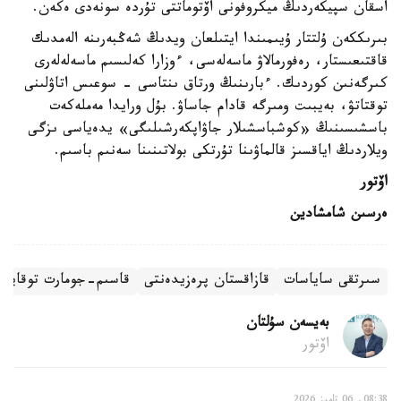
اسقان سپيكەردىڭ ميكروفونى اۆتوماتتى تۇردە سونەدى ەكەن.
بىرىككەن ۇلتتار ۇيىمىندا ايتىلعان ويدىڭ شەڭبەرىنە الەمدىك
قاقتىعىستار، رەفورمالاۋ ماسەلەسى، ءوزارا كەلىسىم ماسەلەلەرى
كىرگەنىن كوردىك. ءبارىنىڭ ورتاق ىنتاسى - سوعىس اتاۋلىنى
توقتاتۋ، بەيبىت ومىرگە قادام جاساۋ. بۇل ورايدا مەملەكەت
باسشىسىنىڭ «كوشباسشىلار جاۋاپكەرشىلىگى» يدەياسى ىزگى
ويلاردىڭ اياقسىز قالماۋىنا تۇرتكى بولاتىنىنا سەنىم باسىم.
اۆتور
ەرسىن شامشادين
سىرتقى ساياسات
قازاقستان پرەزيدەنتى
قاسىم-جومارت توقايەۆ
بەيسەن سۇلتان
اۆتور