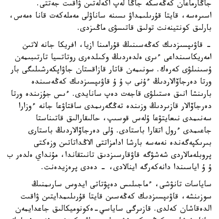
جاڭارماعان كەڭەسكە جاڭا لەپ اكەلەتىن ۋاقىت جەتتى.
اسىرەسە، قايتا قۇرىلىمداۋ ىسىنە ساناۋلى مەملەكەت قانا ەمەس،
بارلىق كونتينەنت تولىق قاتىسۋى ماڭىزدى.
- قاۋىپسىزدىك كەڭەسىنىڭ قۇرامىنا ازيا، افريكا جانە لاتىن
امەريكاسىنداعى ءىرى ەلدەردىڭ وكىلدەرى روتاتسيا تارتىبىمەن
ۇسىنىلۋى كەرەك. سونىمەن قاتار قازاقستان جاۋاپكەرشىلىگى بار
ورتا دەرجاۆالاردىڭ ءۇنى ب ۇ ۇ قاۋىپسىزدىك كەڭەسىندە
بارىنشا انىق ەستىلۋى قاجەت دەپ سانايدى. ءىس جۇزىندە ورتا
دەرجاۆالار قازىردىڭ وزىندە تەڭگەرىمدى ساقتاۋعا جانە ءوزارا
سەنىمدى نىعايتۋعا ۇلەس قوسىپ، حالىقارالىق قاتىناستا
جاعىمدى ءرول اتقارا باستادى. ۇلى دەرجاۆالاردىڭ باستارى
بىرىكپەگەندە نەمەسە بارشا ادامزاتتى الاڭداتاتىن وزەكتى
پروبلەمالاردى شەشۋگە قاۋقارسىزدىق تانىتقاندا، مۇنداي ەلدەر ب
ۇ ۇ اياسىندا دانەكەرگە اينالادى، - دەدى پرەزيدەنت.
ساياسات تانۋشى، ءماجىلىس دەپۋتاتى ايدوس سارىمنىڭ
سوزىنشە، قاۋىپسىزدىك كەڭەسىن قايتا قۇرىلىمدايتىن ۋاقىت
الدەقاشان كەلدى. قازىرگى ساياسي-ەكونوميكالىق جاعدايمەن