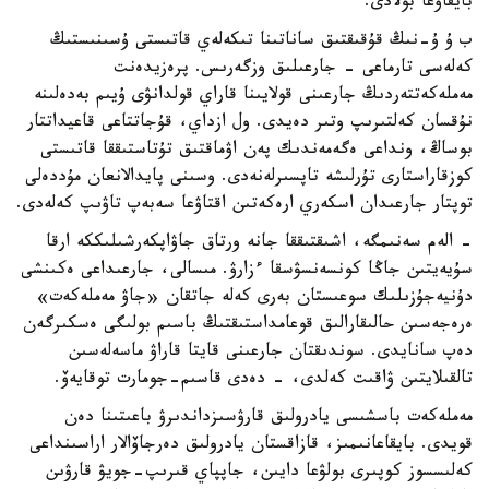
بايقاۋعا بولادى.
ب ۇ ۇ-نىڭ قۇقىقتىق ساناتىنا تىكەلەي قاتىستى ۇسىنىستىڭ
كەلەسى تارماعى - جارعىلىق وزگەرىس. پرەزيدەنت
مەملەكەتتەردىڭ جارعىنى قولايىنا قاراي قولدانۋى ۇيىم بەدەلىنە
نۇقسان كەلتىرىپ وتىر دەيدى. ول ازداي، قۇجاتتاعى قاعيداتتار
بوساڭ، ونداعى ەگەمەندىك پەن اۋماقتىق تۇتاستىققا قاتىستى
كوزقاراستارى تۇرلىشە تاپسىرلەنەدى. وسىنى پايدالانعان مۇددەلى
توپتار جارعىدان اسكەري ارەكەتىن اقتاۋعا سەبەپ تاۋىپ كەلەدى.
- الەم سەنىمگە، اشىقتىققا جانە ورتاق جاۋاپكەرشىلىككە ارقا
سۇيەيتىن جاڭا كونسەنسۋسقا ءزارۋ. مىسالى، جارعىداعى ەكىنشى
دۇنيەجۇزىلىك سوعىستان بەرى كەلە جاتقان «جاۋ مەملەكەت»
ەرەجەسىن حالىقارالىق قوعامداستىقتىڭ باسىم بولىگى ەسكىرگەن
دەپ سانايدى. سوندىقتان جارعىنى قايتا قاراۋ ماسەلەسىن
تالقىلايتىن ۋاقىت كەلدى، - دەدى قاسىم-جومارت توقايەۆ.
مەملەكەت باسشىسى يادرولىق قارۋسىزداندىرۋ باعىتىنا دەن
قويدى. بايقاعانىمىز، قازاقستان يادرولىق دەرجاۆالار اراسىنداعى
كەلىسسوز كوپىرى بولۋعا دايىن، جاپپاي قىرىپ-جويۋ قارۋىن