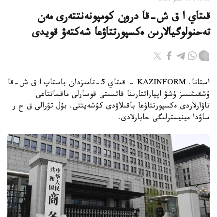
08:38, 06 تامىز 2026
قىتاي ا ق ش-قا درون كومپونەنتتەرى مەن
تەحنولوگيالارىن ەكسپورتتاۋعا شەكتەۋ قويدى
استانا. KAZINFORM - قىتاي 5-تامىزدان باستاپ ا ق ش-قا
ۇشقىشسىز ۇشۋ اپپاراتتارىنا قاتىستى قوسارلى ماقساتتاعى
تاۋارلاردى ەكسپورتتاۋعا باقىلاۋدى كۇشەيتتى. بۇل تۋرالى ق ح ر
ساۋدا مينيسترلىگى حابارلادى.