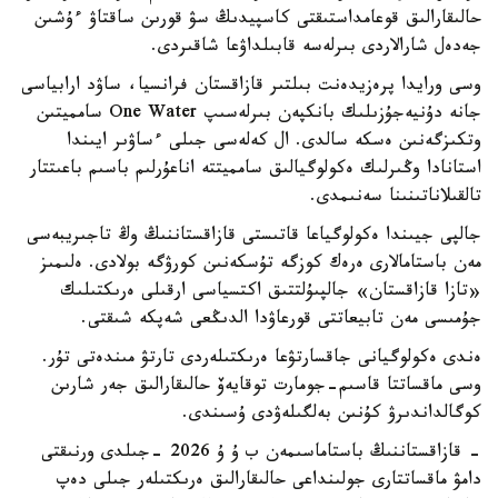
حالىقارالىق قوعامداستىقتى كاسپيدىڭ سۋ قورىن ساقتاۋ ءۇشىن
جەدەل شارالاردى بىرلەسە قابىلداۋعا شاقىردى.
وسى ورايدا پرەزيدەنت بىلتىر قازاقستان فرانسيا، ساۋد ارابياسى
جانە دۇنيەجۇزىلىك بانكپەن بىرلەسىپ One Water سامميتىن
وتكىزگەنىن ەسكە سالدى. ال كەلەسى جىلى ءساۋىر ايىندا
استانادا وڭىرلىك ەكولوگيالىق سامميتتە اناعۇرلىم باسىم باعىتتار
تالقىلاناتىنىنا سەنىمدى.
جالپى جيىندا ەكولوگياعا قاتىستى قازاقستاننىڭ وڭ تاجىريبەسى
مەن باستامالارى ەرەك كوزگە تۇسكەنىن كورۋگە بولادى. ەلىمىز
«تازا قازاقستان» جالپىۇلتتىق اكتسياسى ارقىلى ەرىكتىلىك
جۇمىسى مەن تابيعاتتى قورعاۋدا الدىڭعى شەپكە شىقتى.
ەندى ەكولوگيانى جاقسارتۋعا ەرىكتىلەردى تارتۋ مىندەتى تۇر.
وسى ماقساتتا قاسىم-جومارت توقايەۆ حالىقارالىق جەر شارىن
كوگالداندىرۋ كۇنىن بەلگىلەۋدى ۇسىندى.
- قازاقستاننىڭ باستاماسىمەن ب ۇ ۇ 2026 -جىلدى ورنىقتى
دامۋ ماقساتتارى جولىنداعى حالىقارالىق ەرىكتىلەر جىلى دەپ