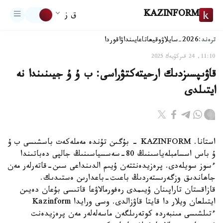
KAZINFORM
ق ز
ترەند:
2026-سايلاۋ
وقيعا
تاعايىنداۋ
اقوردا
11:10, 24 قىركۇيەك 2025
قاۋىپسىزدىك ارحيتەكتۋراسى: ب ۇ ۇ جيىنىندا نە
ايتىلدى
استانا. KAZINFORM - بۇگىن تۇندە مەملەكەت باسشىسى ب ۇ
ۇ باس اسسامبلەياسىنىڭ 80-سەسسياسىنىڭ جالپى دەباتىندا
ءسوز سويلەدى. پرەزيدەنتتەن ۇيىم الدىنداعى سىن-قاتەرلەر مەن
جاھاندىق وزگەرىستەردىڭ باعىت-باعدارىن ەستىدىك.
قازاقستان تاراپىنان ۇيىمدى رەفورمالاۋعا قاتىسى بۇعان دەيىن
ايتىلعان ويلار دا قايتا قاۋزالدى. وسى ورايدا Kazinform
ءتىلشىسى مىنبەردە كوتەرىلگەن ماسەلەلەر مەن پرەزيدەنت