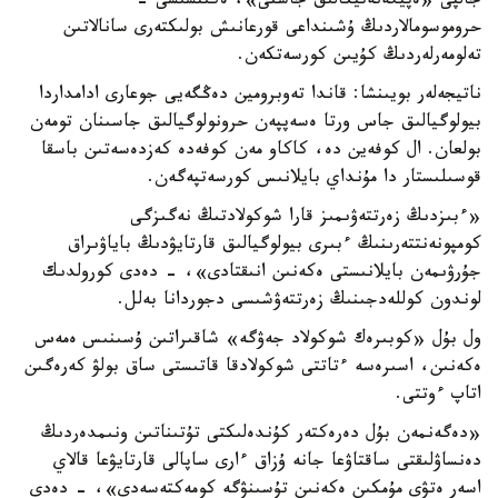
جالپى «ەپيگەنەتيكالىق جاستى»، ەكىنشىسى -
حروموسومالاردىڭ ۇشىنداعى قورعانىش بولىكتەرى سانالاتىن
تەلومەرلەردىڭ كۇيىن كورسەتكەن.
ناتيجەلەر بويىنشا: قاندا تەوبرومين دەڭگەيى جوعارى ادامداردا
بيولوگيالىق جاس ورتا ەسەپپەن حرونولوگيالىق جاسىنان تومەن
بولعان. ال كوفەين دە، كاكاو مەن كوفەدە كەزدەسەتىن باسقا
قوسىلىستار دا مۇنداي بايلانىس كورسەتپەگەن.
«ءبىزدىڭ زەرتتەۋىمىز قارا شوكولادتىڭ نەگىزگى
كومپونەنتتەرىنىڭ ءبىرى بيولوگيالىق قارتايۋدىڭ باياۋىراق
جۇرۋىمەن بايلانىستى ەكەنىن انىقتادى»، - دەدى كورولدىك
لوندون كوللەدجىنىڭ زەرتتەۋشىسى دجوردانا بەلل.
ول بۇل «كوبىرەك شوكولاد جەۋگە» شاقىراتىن ۇسىنىس ەمەس
ەكەنىن، اسىرەسە ءتاتتى شوكولادقا قاتىستى ساق بولۋ كەرەگىن
اتاپ ءوتتى.
«دەگەنمەن بۇل دەرەكتەر كۇندەلىكتى تۇتىناتىن ونىمدەردىڭ
دەنساۋلىقتى ساقتاۋعا جانە ۇزاق ءارى ساپالى قارتايۋعا قالاي
اسەر ەتۋى مۇمكىن ەكەنىن تۇسىنۋگە كومەكتەسەدى»، - دەدى