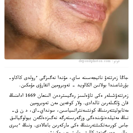
فوتو: depositphotos.com
جاڭا زەرتتەۋ ناتيجەسىنە ساي، مۇندا نەگىزگى ءرولدى كاكاو-
بۇرشاعىندا بولاتىن الكالويد - تەوبرومين اتقارۋى مۇمكىن.
زەرتتەۋشىلەر ەكى تاۋەلسىز رەگيستردەن الىنعان 1669 ادامنىڭ
قان ۇلگىلەرىن تالدادى. ولار كوفەين مەن تەوبرومين
مەتابوليتتەرىنىڭ كونتسەنتراتسياسىن، سونداي-اق، د ن ق-
نىڭ مەتيلدەنۋىندەگى وزگەرىستەرگە نەگىزدەلگەن بيولوگيالىق
جاس كورسەتكىشتەرىنىڭ ەكى ماركەرىن باعالادى. ونىڭ ءبىرى