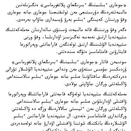
«جوعارى ءبىلىمنىڭ ءبىرىڭعاي پلاتفورماسى» ەنگىزىلەتىن
مالىمەتتەردىڭ دۇرىستىعى مەن تولىقتىعىنا جوعارى جانە جوعارى
وقۋ ورنىنان كەيىنگى ءبىلىم بەرۋ ۇيىمدارى جاۋاپ بەرەدى.
ەگەر وقۋ ورنىنىڭ قاتە مالىمەت ۇسىنۋى سالدارىنان مەملەكەتتىك
ستيپەنديا ارتىق نەمەسە نەگىزسىز اۋدارىلسا، وقۋ ورنى
ستيپەنديا الۋشىنىڭ ارتىق تولەنگەن قاراجاتتى وپەراتورعا
قايتارۋىن قامتاماسىز ەتۋگە مىندەتتى.
سونىمەن قاتار «جوعارى ءبىلىمنىڭ ءبىرىڭعاي پلاتفورماسى»
ۇزدىكسىز جۇمىس ىستەۋى مەن ونداعى ستيپەنديا الۋشىلار تۋرالى
دەرەكتەردىڭ ساقتالۋىنا عىلىم جانە جوعارى ءبىلىم سالاسىنداعى
ۋاكىلەتتى ورگان جاۋاپتى بولادى.
مەملەكەتتىك ستيپەنديا تولەۋگە قاجەتتى قاراجاتتىڭ وپەراتورعا
ۋاقتىلى اۋدارىلۋىن عىلىم جانە جوعارى ءبىلىم سالاسىنداعى
ۋاكىلەتتى ورگان مەن ءتيىستى سالالاردىڭ وزگە دە ۋاكىلەتتى
ورگاندارى قامتاماسىز ەتەدى. ال ستيپەنديا قاراجاتىن ءبىلىم
الۋشىلاردىڭ بانكتىك شوتىنا ۋاقىتىلى اۋدارۋ جانە تولەمدەردى