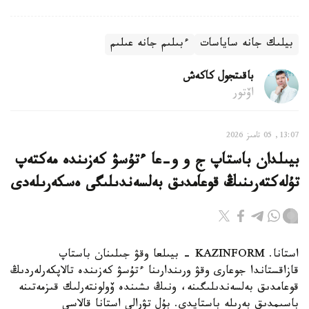
بيلىك جانە ساياسات
ءبىلىم جانە عىلىم
باقىتجول كاكەش
اۆتور
13:07, 05 تامىز 2026
بيىلدان باستاپ ج و و-عا ءتۇسۋ كەزىندە مەكتەپ
تۇلەكتەرىنىڭ قوعامدىق بەلسەندىلىگى ەسكەرىلەدى
استانا. KAZINFORM - بيىلعا وقۋ جىلىنان باستاپ
قازاقستاندا جوعارى وقۋ ورىندارىنا ءتۇسۋ كەزىندە تالاپكەرلەردىڭ
قوعامدىق بەلسەندىلىگىنە، ونىڭ ىشىندە ۆولونتەرلىك قىزمەتىنە
باسىمدىق بەرىلە باستايدى. بۇل تۋرالى استانا قالاسى