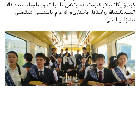
كوممۋنيكاتسيالار قىزمەتىندە وتكەن باسپا ءسوز ماجىلىسىندە قالا
اكىمدىگىنىڭ «استانا جاستارى» ك م م باسشىسى شىڭعىس
تىلەۋلين ايتتى.
فوتو: استانا اكىمدىگى
سپيكەردىڭ ايتۋىنشا، ۆولونتەرلىك قىزمەت جاستاردىڭ قارىم-
قاتىناس جاساۋ، كوماندادا جۇمىس ىستەۋ، جاۋاپكەرشىلىك