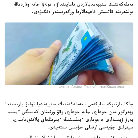
مەملەكەتتىك ستيپەنديالاردى تاعايىنداۋ، تولەۋ جانە ولاردىڭ
مولشەرىنە قاتىستى قاعيدالارعا وزگەرىستەر ەنگىزدى.
Фото: Алина Тулеубаева/Kazinform
جاڭا تارتىپكە سايكەس، مەملەكەتتىك ستيپەنديا تولەۋ بارىسىندا
وپەراتور مەن جوعارى جانە جوعارى وقۋ ورنىنان كەيىنگى ءبىلىم
بەرۋ ۇيىمدارى «جوعارى ءبىلىمنىڭ ءبىرىڭعاي پلاتفورماسى»
سيفرلىق جۇيەسى ارقىلى جۇمىس ىستەيدى.