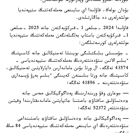
جۇزەگە اسىرۋ مىندەتى وپەراتورعا جۇكتەلگەن.
بۇدان بولەك، قاۋلىدا اي سايىنعى مەملەكەتتىك ستيپەنديا
مولشەرلەرى دە جاڭارتىلدى.
قاۋلىدا 2024 -جىلعى 1 -قىركۇيەكتەن جانە 2025 -جىلعى
1- قىركۇيەكتەن باستاپ بەلگىلەنگەن مەملەكەتتىك ستيپەنديا
مولشەرلەرى كورسەتىلگەن:
- جۇمىسشى بىلىكتىلىگى بويىنشا تەحنيكالىق جانە كاسىپتىك
ءبىلىم الاتىن ستۋدەنتتەردىڭ مەملەكەتتىك ستيپەندياسى -
43574 تەڭگە، ال ورتا بۋىن ماماندارىن دايارلايتىن تەحنيكالىق،
كاسىپتىك جانە ورتا بىلىمنەن كەيىنگى ءبىلىم بەرۋ ۇيىمدارى
ستۋدەنتتەرىنە - 41896 تەڭگە؛
— جوعارى وقۋ ورىندارىنىڭ پەداگوگيكالىق ەمەس جانە
«دەنساۋلىق ساقتاۋ» باعىتىنا جاتپايتىن ماماندىقتارىندا وقيتىن
ستۋدەنتتەر 52372 تەڭگە؛
— پەداگوگيكالىق جانە «دەنساۋلىق ساقتاۋ» باعىتىنداعى
ستۋدەنتتەردىڭ اي سايىنعى مەملەكەتتىك ستيپەندياسى 84 مىڭ