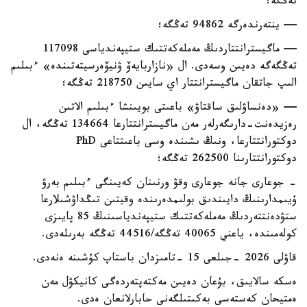
تەڭگە؛
— ينتەرندەرگە 94862 تەڭگە؛
— ماگيسترانتتاردىڭ مەملەكەتتىك ستيپەندياسى 117098
تەڭگەگە دەيىن وسەدى. ال «نازاربايەۆ ۋنيۆەرسيتەتىندە» ءبىلىم
الىپ جاتقان ماگيسترانتتار اي سايىن 218750 تەڭگە؛
— «دەنساۋلىق ساقتاۋ» باعىتى بويىنشا ءبىلىم الاتىن
رەزيدەنت-دارىگەرلەر مەن ماگيسترانتتارعا 134664 تەڭگە، ال
دوكتورانتتارعا، ونىڭ ىشىندە وسى باعىتتاعى PhD
دوكتورانتتارىنا 262500 تەڭگە؛
- جوعارى جانە جوعارى وقۋ ورنىنان كەيىنگى ءبىلىم بەرۋ
ۇيىمدارىنىڭ دايىندىق بولىمدەرىندە وقيتىن تىڭداۋشىلارعا
ستۋدەنتتەردىڭ مەملەكەتتىك ستيپەندياسىنىڭ 85 پايىزى
كولەمىندە، ياعني 40065 تەڭگە/44516 تەڭگە بەرىلەدى.
قاۋلى 2026 -جىلعى 15 -تامىزدان باستاپ كۇشىنە ەنەدى.
ەسكە سالايىق، بۇعان دەيىن مەكتەپتەردەگى كانيكۋل مەن
ەمتيحان كەستەسى بەكىتىلگەنى حابارلانعان ەدى.