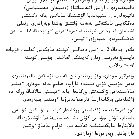
جوعارى وقۋ ورىندارى وپەراتورعا ءبىلىم الۋشىلار تۋرالى
مالىمەتتەردى، ارالىق اتتەستاتتاۋ (ەمتيحان سەسسياسى)
ناتيجەلەرىن، ستيپەنديا الۋشىنىڭ ساناتىن جانە ەكىنشى
دەڭگەيلى بانكتەگى نەمەسە ۇلتتىق پوشتا وپەراتورى ارقىلى
اشىلعان اعىمداعى شوتىنىڭ دەرەكتەرىن ءار ايدىڭ 12-سىنەن
كەشىكتىرمەي جىبەرۋى ءتيىس.
ەگەر ايدىڭ 12- ءسى دەمالىس كۇنىنە سايكەس كەلسە، قۇجات
تاپسىرۋ مەرزىمى ودان كەيىنگى العاشقى جۇمىس كۇنىنە
اۋىستىرىلادى.
وپەراتور جوعارى وقۋ ورىندارىنان كەلىپ تۇسكەن مالىمەتتەردى
بەس جۇمىس كۇنى ىشىندە قاراپ، عىلىم جانە جوعارى ءبىلىم
سالاسىنداعى ۋاكىلەتتى ورگانعا جانە ءتيىستى سالانىڭ وزگە دە
ۋاكىلەتتى ورگاندارىنا قارجىلاندىرۋعا ءوتىنىم جىبەرەدى.
ءوز كەزەگىندە، ۋاكىلەتتى ورگاندار ءوتىنىم تۇسكەن كۇننەن
باستاپ ءۇش جۇمىس كۇنى ىشىندە ستيپەنديا الۋشىلاردىڭ
تالاپتارعا سايكەستىگىن تەكسەرىپ، تولەم جاساۋ ءۇشىن
قاراجاتتى وپەراتورعا اۋدارادى.