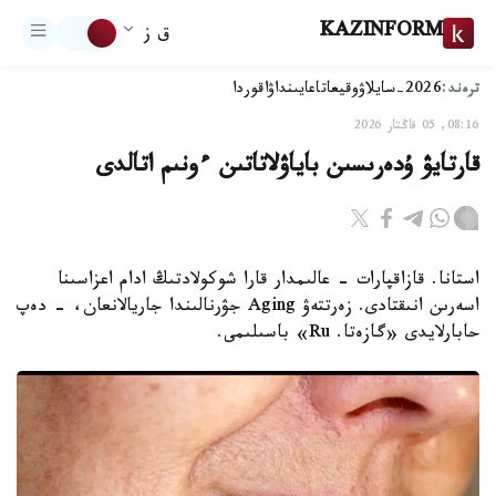
KAZINFORM
ق ز
ترەند:
2026-سايلاۋ
وقيعا
تاعايىنداۋ
اقوردا
08:16, 05 قاڭتار 2026
قارتايۋ ۇدەرىسىن باياۋلاتاتىن ءونىم اتالدى
استانا. قازاقپارات - عالىمدار قارا شوكولادتىڭ ادام اعزاسىنا
اسەرىن انىقتادى. زەرتتەۋ Aging جۋرنالىندا جاريالانعان، - دەپ
حابارلايدى «گازەتا. Ru» باسىلىمى.