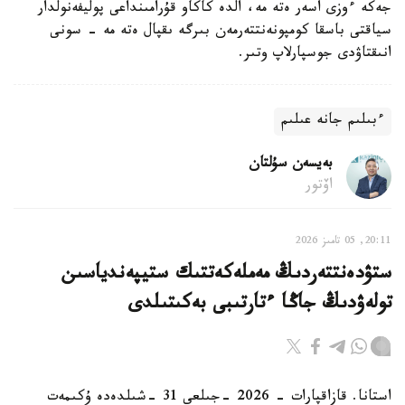
جەكە ءوزى اسەر ەتە مە، الدە كاكاو قۇرامىنداعى پوليفەنولدار
سياقتى باسقا كومپونەنتتەرمەن بىرگە ىقپال ەتە مە - سونى
انىقتاۋدى جوسپارلاپ وتىر.
ءبىلىم جانە عىلىم
بەيسەن سۇلتان
اۆتور
20:11, 05 تامىز 2026
ستۋدەنتتەردىڭ مەملەكەتتىك ستيپەندياسىن
تولەۋدىڭ جاڭا ءتارتىبى بەكىتىلدى
استانا. قازاقپارات - 2026 -جىلعى 31 -شىلدەدە ۇكىمەت