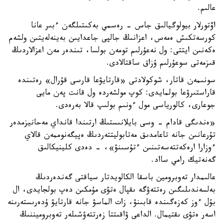
عالىم.
اۆتورلار بيولوگيالىق جاس - رەسمي بەكىتىلگەن ءبىر عانا
كورسەتكىش ەمەس، اعزانىڭ جالپى جاعدايىن بەينەلەيتىن ولشەم
ەكەنىن ايتتى: ول نەعۇرلىم تومەن بولسا، تىندەر مەن اعزالاردىڭ
قىزمەتى سوعۇرلىم ۇزاق ساقتالادى.
سونىمەن قاتار، شوكولادتى «قارتايۋعا قارسى قۇرال» رەتىندە
قاراستىرۋعا بولمايدى: كوپ مولشەردە ول قانت پەن مايى
جوعارى، كالورياسى مول ءونىم بولىپ قالا بەرەدى.
«ەندىگى قادام - وسى بايلانىستىڭ ارتىندا قانداي مەحانيزمدەر
تۇرعانىن جانە تاعامدىق مەتابوليتتەردىڭ ەپيگەنوممەن قالاي
ءوزارا ارەكەتتەسەتىنىن ءتۇسىنۋ»، - دەدى كلينيكالىق
گەنەتيك رامي سااد.
عالىمدار تەوبرومين باسقا الكالويدتار سياقتى گەندەردىڭ
بەلسەندىلىگىن رەتتەۋگە ىقپال ەتۋى مۇمكىن دەپ بولجايدى، ال
بۇل ءوز كەزەگىندە قابىنۋ، زات الماسۋ جانە قارتايۋ ۇدەرىستەرىنە
اسەر ەتۋى ىقتيمال. الداعى ۋاقىتتا زەرتتەۋشىلەر تەوبروميننىڭ