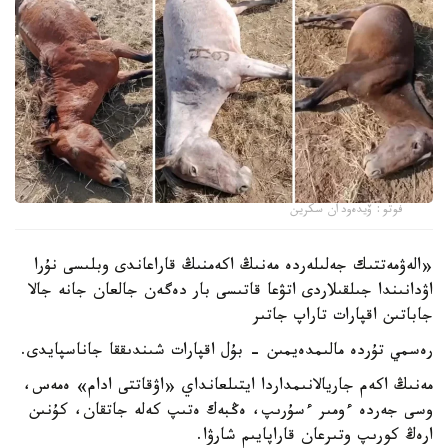
فوتو: ۆيدەودان سكرين
«الەۋمەتتىك جەلىلەردە مەنىڭ اكەمنىڭ قاراعاندى وبلىسى نۇرا
اۋدانىندا جىلقىلاردى اتۋعا قاتىسى بار دەگەن جالعان جانە جالا
جاباتىن اقپارات تاراپ جاتىر
رەسمي تۇردە مالىمدەيمىن - بۇل اقپارات شىندىققا جاناسپايدى.
مەنىڭ اكەم جاريالانىمداردا ايتىلعانداي «اۋقاتتى ادام» ەمەس،
وسى جەردە ءومىر ءسۇرىپ، ەڭبەك ەتىپ كەلە جاتقان، كۇنىن
ارەڭ كورىپ وتىرعان قاراپايىم شارۋا.