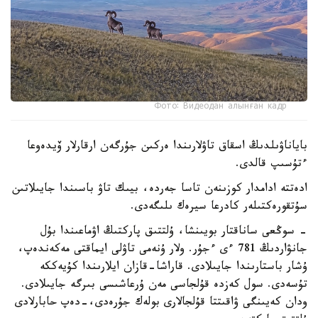
Фото: Видеодан алынған кадр
باياناۋىلدىڭ اسقاق تاۋلارىندا ەركىن جۇرگەن ارقارلار ۆيدەوعا
ءتۇسىپ قالدى.
ادەتتە ادامدار كوزىنەن تاسا جەردە، بيىك تاۋ باسىندا جايىلاتىن
سۇتقورەكتىلەر كادرعا سيرەك ىلىگەدى.
- سوڭعى ساناقتار بويىنشا، ۇلتتىق پاركتىڭ اۋماعىندا بۇل
جانۋاردىڭ 781 ءى ءجۇر. ولار ۇنەمى تاۋلى ايماقتى مەكەندەپ،
ۇشار باستارىندا جايىلادى. قاراشا-قازان ايلارىندا كۇيەككە
تۇسەدى. سول كەزدە قۇلجاسى مەن ۇرعاشىسى بىرگە جايىلادى.
ودان كەيىنگى ۋاقىتتا قۇلجالارى بولەك جۇرەدى،-دەپ حابارلادى