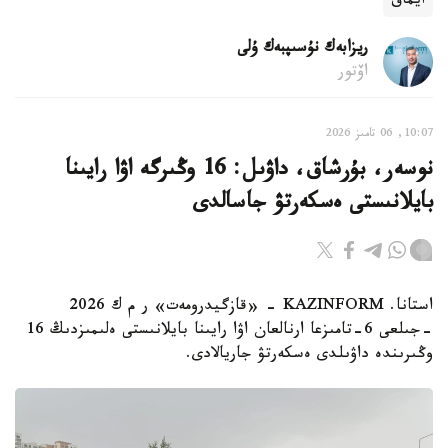
ايماق
ريزابەك نۇسىپبەك ۇلى
اۆتور
10:07, 06 تامىز 2026
نوسەر، بۇرشاق، داۋىل: 16 وڭىرگە اۋا رايىنا
بايلانىستى ەسكەرتۋ جاسالدى
استانا. KAZINFORM - «قازگيدرومەت» ر م ك 2026
-جىلعى 6-تامىزعا ارنالعان اۋا رايىنا بايلانىستى ەلىمىزدىڭ 16
وڭىرىندە داۋىلدى ەسكەرتۋ جاريالادى.