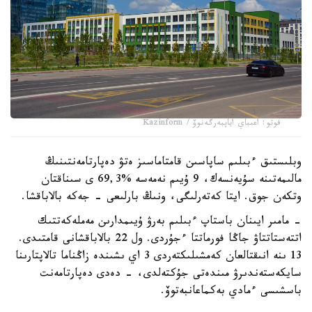
فوتو: اعىباي اياپبەرگەنوۆ / Kazinform
وبلىستىق ءبىلىم ساپاسىن قامتاماسىز ەتۋ دەپارتامەنتىنىڭ
مالىمەتىنە سۇيەنسەك، 9 ۇيىم نەمەسە %69,3 ى سىناقتان
وتكەن جوق. ايتا كەتەرلىگى، ونىڭ بارلىعى - جەكە بالاباقشا.
- مامىر ايىنان باستاپ ءبىلىم بەرۋ ۇيىمدارىن مەملەكەتتىك
اتتەستاتتاۋ جاڭا فورماتتا ءجۇردى. ول 22 بالاباقشانى قامتىدى.
13 ىنە انىقتالعان كەمشىلىكتەردى 3 اي ىشىندە زاڭناما تالاپتارىنا
سايكەستەندىرۋ مىندەتى جۇكتەلدى، - دەدى دەپارتامەنت
باسشىسى ءمادي بەكماعانبەتوۆ.