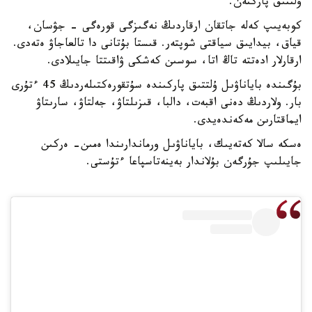
ۇلتتىق پاركتەن.
كوبەيىپ كەلە جاتقان ارقاردىڭ نەگىزگى قورەگى - جۋسان،
قياق، بيدايىق سياقتى شوپتەر. قىستا بۇتانى دا تالعاجاۋ ەتەدى.
ارقارلار ادەتتە تاڭ اتا، سوسىن كەشكى ۋاقىتتا جايىلادى.
بۇگىندە باياناۋىل ۇلتتىق پاركىندە سۇتقورەكتىلەردىڭ 45 ءتۇرى
بار. ولاردىڭ دەنى اقبەت، دالبا، قىزىلتاۋ، جەلتاۋ، سارىتاۋ
ايماقتارىن مەكەندەيدى.
ەسكە سالا كەتەيىك، باياناۋىل ورماندارىندا ەمىن- ەركىن
جايىلىپ جۇرگەن بۇلاندار بەينەتاسپاعا ءتۇستى.