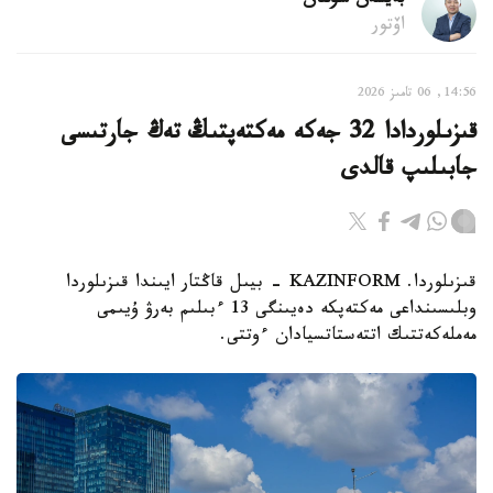
بەيسەن سۇلتان
اۆتور
14:56, 06 تامىز 2026
قىزىلوردادا 32 جەكە مەكتەپتىڭ تەڭ جارتىسى
جابىلىپ قالدى
قىزىلوردا. KAZINFORM - بيىل قاڭتار ايىندا قىزىلوردا
وبلىسىنداعى مەكتەپكە دەيىنگى 13 ءبىلىم بەرۋ ۇيىمى
مەملەكەتتىك اتتەستاتسيادان ءوتتى.