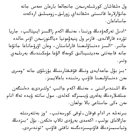
ول ەشقاشان كورشىلەرىمەن جانجالعا بارعان ەمەس جانە
جانۋارلارعا قاتىستى ەشقانداي زورلىق-زومبىلىق ارەكەت
جاساماعان.
ءادىل تەرگەۋدىڭ ورنىنا، مەنىڭ اكەم زاڭسىز ايىپتالىپ، جاريا
تۇردە قارالاندى. قازىر ول پنيەۆمونيا دياگنوزىمەن اۋىر حالدە
جاتىر. ءالسىز دەنساۋلىعىنا قاراماستان، وعان اۋرۋحاناعا جاتۋعا
جانە قاجەتتى مەديتسينالىق كومەك الۋعا مۇمكىندىك بەرىلمەي
وتىر.
ءبىز بۇل جاعدايدى ونىڭ قۇقىقتارىنىڭ بۇزىلۋى جانە ءومىرى
مەن دەنساۋلىعىنا قاۋىپ رەتىندە باعالايمىز.
ەڭ اشىندىراتىنى - مەنىڭ اكەم «اتىپ ءولتىردى» دەلىنگەن
جىلقىلاردىڭ يەلەرى ۇيىمىزگە كەلدى. سول ساتتە ۇيدە تەك انام
مەن ەكى جاستاعى بالا بولعان.
بىرنەشە ەر ادام قوقان-لوقى كورسەتىپ، ءوز بەتتەرىنشە
جازالاماق بولىپ، اكەمدى بەرۋدى تالاپ ەتكەن. بۇل ءبىزدىڭ
وتباسىمىزدىڭ قاۋىپسىزدىگىنە ناقتى قاۋىپ ءتوندىردى.