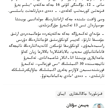
سانى - 12. بۇگىنگى كۇنى 16 جەكە مەكتەپ ءبىلىم بەرۋ
قىزمەتىن كورسەتىپ كەلەدى، - دەدى دەپارتامەنت باسشىسى.
وسى ۋاقىت ىشىندە جەكە ازاماتتاردىڭ جولدانىمى بويىنشا
جوسپاردان تىس 13 تەكسەرۋ جۇرگىزىلدى.
- مۇنداي تەكسەرۋگە جەكە مەكتەپتەردە مۇعالىمدەردى ارتىق
جۇمىسقا تارتۋ، كەيبىر كونكۋرستىق قۇجاتتاردىڭ دۇرىس
راسىمدەلمەۋى، كونكۋرسقا تۇسكەن كانديداتتاردىڭ ناتيجەگە
قاناعاتتانباۋى سەبەپ. بالاباقشالاردا بالالارعا زيان كەلۋ
جاعدايلارى بويىنشا اتا-انالار شاعىمدانادى. تەكسەرۋ
ناتيجەسىندە 30 اكىمشىلىك ءىس قوزعالىپ، تەكسەرۋ
قورىتىندىسىمەن لاۋازىم يەلەرى اكىمشىلىك جاۋاپكەرشىلىككە
تارتىلدى، - دەدى ءمادي بەكماعانبەتوۆ.
قىزىلوردا جاڭالىقتارى
ايماق
بەيسەن سۇلتان