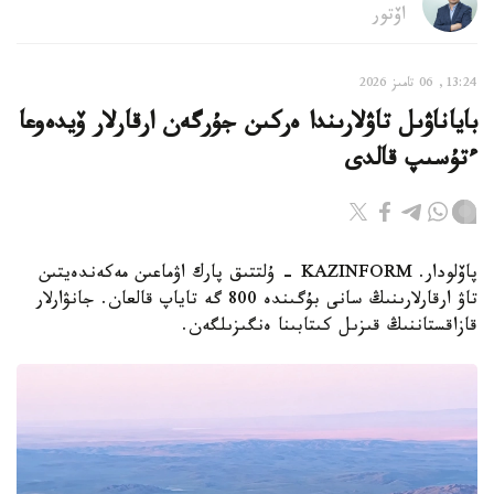
اۆتور
13:24, 06 تامىز 2026
باياناۋىل تاۋلارىندا ەركىن جۇرگەن ارقارلار ۆيدەوعا
ءتۇسىپ قالدى
پاۆلودار. KAZINFORM - ۇلتتىق پارك اۋماعىن مەكەندەيتىن
تاۋ ارقارلارىنىڭ سانى بۇگىندە 800 گە تاياپ قالعان. جانۋارلار
قازاقستاننىڭ قىزىل كىتابىنا ەنگىزىلگەن.