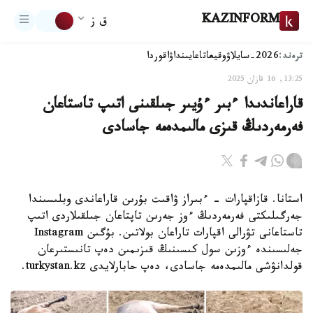
KAZINFORM
ق ز
ترەند:
2026-سايلاۋ
وقيعا
تاعايىنداۋ
اقوردا
13:25, 16 قازان 2025
قاراعاندىدا ءبىر ءۇيىر جىلقىنى اتىپ تاستاعان
فەرمەردىڭ قىزى مالىمدەمە جاسادى
استانا. قازاقپارات - ءبىراز ۋاقىت بۇرىن قاراعاندى وبلىسىندا
جەرگىلىكتى فەرمەردىڭ ءوز جەرىن تاپتاعان جىلقىلاردى اتىپ
تاستاعانى تۋرالى اقپارات تاراعان بولاتىن. بۇگىن Instagram
جەلىسىندە ءوزىن سول كىسىنىڭ قىزىمىن دەپ تانىستىرعان
قولدانۋشى مالىمدەمە جاسادى، دەپ حابارلايدى turkystan.kz.