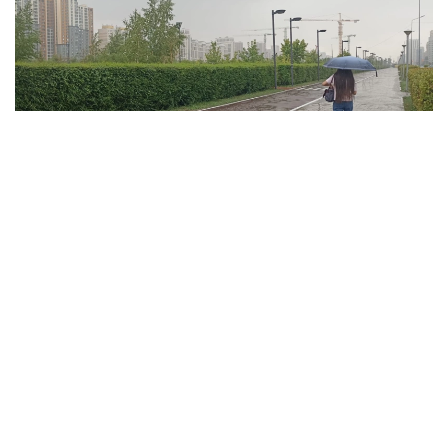
فوتو: ەلميرا ورالبايەۆا/kazinform
ۇلىتاۋ وبلىسىندا تۇندە وبلىستىڭ شىعىسىندا جاڭبىر جاۋىپ،
نايزاعاي وينايدى. سولتۇستىك- باتىستان، سولتۇستىكتەن
سوعاتىن جەلدىڭ ەكپىنى كۇندىز وبلىستىڭ سولتۇستىگى مەن
شىعىسىندا 15 م/س- قا جەتەدى. كۇندىز اۋا تەمپەراتۋراسى +35
گرادۋسقا دەيىن كوتەرىلىپ، اپتاپ ىستىق بولادى. وبلىستىڭ
سولتۇستىگى مەن ورتالىعىندا جوعارى ءورت قاۋپى، ال
وڭتۇستىگى مەن شىعىسىندا توتەنشە ءورت قاۋپى ساقتالادى.
جەزقازعان قالاسىندا دا جوعارى ءورت قاۋپى كۇتىلەدى.