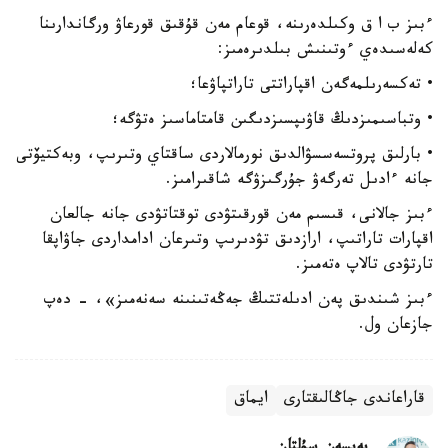
ءبىز ب ا ق وكىلدەرىنە، قوعام مەن قۇقىق قورعاۋ ورگاندارىنا
كەلەسىدەي ءوتىنىش بىلدىرەمىز:
• تەكسەرىلمەگەن اقپاراتتى تاراتپاۋعا؛
• وتباسىمىزدىڭ قاۋىپسىزدىگىن قامتاماسىز ەتۋگە؛
• بارلىق پروتسەسسۋالدىق نورمالاردى ساقتاي وتىرىپ، وبەكتيۆتى
جانە ءادىل تەرگەۋ جۇرگىزۋگە شاقىرامىز.
ءبىز جالانى، قىسىم مەن قورقىتۋدى توقتاتۋدى جانە جالعان
اقپارات تاراتىپ، ارازدىق تۋدىرىپ وتىرعان ادامداردى جاۋاپقا
تارتۋدى تالاپ ەتەمىز.
ءبىز شىندىق پەن ادىلەتتىڭ جەڭەتىنىنە سەنەمىز»، - دەپ
جازعان ول.
قاراعاندى ​​جاڭالىقتارى
ايماق