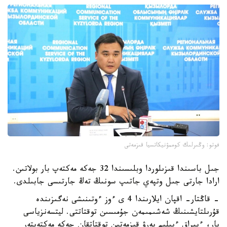
فوتو: وڭىرلىك كوممۋنيكاتسيا قىزمەتى
جىل باسىندا قىزىلوردا وبلىسىندا 32 جەكە مەكتەپ بار بولاتىن.
ارادا جارتى جىل وتپەي جاتىپ سونىڭ تەڭ جارتىسى جابىلدى.
- قاڭتار- اقپان ايلارىندا 4 ى ءوز ءوتىنىشى نەگىزىندە
قۇرىلتايشىنىڭ شەشىمىمەن جۇمىسىن توقتاتتى. ليتسەنزياسى
بار، ءبىراق ءبىلىم بەرۋ قىزمەتىن توقتاتقان جەكە مەكتەپتەر