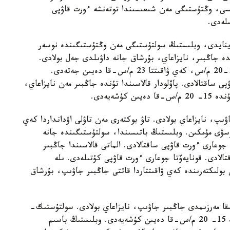
ىسى، وڭتۇستىگى مەن شىعىسىندا توتەنشە ءورت قاۋپى
ىلەدى.
 وينايدى، وبلىستىڭ سولتۇستىگى مەن وڭتۇستىگىندە نوسەر
 جاڭبىر، نايزاعاي، بۇرشاق جانە داۋىلدى جەل بولادى.
سولتۇستىك- باتىستان سوعاتىن جەلدىڭ ەكپىنى 15-20 م/س، كەي ۋاقىتتا 23 م/س-قا دەيىن جەتەدى.
 ساقتالادى. پاۆلودار قالاسىندا تۇندە جاڭبىر مەن نايزاعاي،
شەيەدى.
ىپ، نايزاعاي بولادى. تاۋ بوكتەرى مەن تاۋلى اۋدانداردا كەي
ۋى مۇمكىن. وبلىستىڭ باتىسىندا، سولتۇستىگىندە جانە
جوعارى ءورت قاۋپى ساقتالادى. الماتى قالاسىندا جاڭبىر
الادى. قونايەۆتا جوعارى ءورت قاۋپى كۇتىلەدى. ىلە
ى بولىكتەرىندە كەي ۋاقىتتاردا قاتتى جاڭبىر جاۋىپ، بۇرشاق
سقا مەرزىمدى جاڭبىر جاۋىپ، نايزاعاي بولادى. سولتۇستىك-
شىعىستان سوعاتىن جەلدىڭ ەكپىنى تاۋلى وڭىرلەردە 15- 20 م/س-قا دەيىن كۇشەيەدى. وبلىستىڭ باسىم