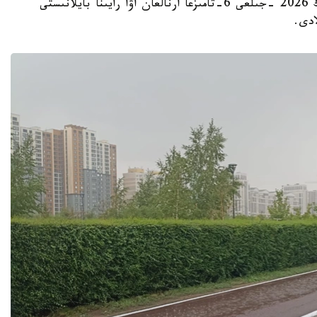
استانا. KAZINFORM - «قازگيدرومەت» ر م ك 2026 -جىلعى 6-تامىزعا ارنالعان اۋا رايىنا بايلانىستى