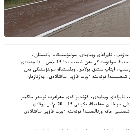
ر جاۋىپ، نايزاعاي وينايدى. سولتۇستىك- باتىستان،
سولتۇستىكتەن سوعاتىن جەلدىڭ ەكپىنى كۇندىز وبلىستىڭ سولتۇستىگى مەن شىعىسىندا 15 م/س- قا جەتەدى.
 گرادۋسقا دەيىن كوتەرىلىپ، اپتاپ ىستىق بولادى. وبلىستىڭ سولتۇستىگى مەن
شىعىسىندا توتەنشە ءورت قاۋپى ساقتالادى. جەزقازعان
، نايزاعاي وينايدى، كۇندىز كەي جەرلەردە نوسەر جاڭبىر
جاۋادى. الاكول كولدەرى ماڭىندا سولتۇستىك- باتىستان سوعاتىن جەلدىڭ ەكپىنى 15- 20 م/س بولادى.
عىسى جانە ورتالىعىندا توتەنشە ءورت قاۋپى ساقتالادى.