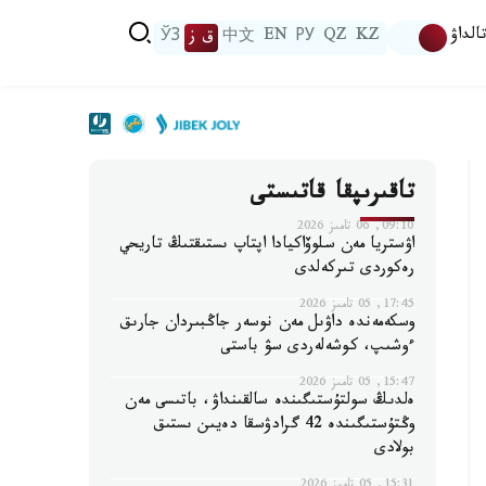
الداۋ
KZ
QZ
РУ
EN
中文
ق ز
ЎЗ
تاقىرىپقا قاتىستى
09:10, 06 تامىز 2026
اۋستريا مەن سلوۆاكيادا اپتاپ ىستىقتىڭ تاريحي
رەكوردى تىركەلدى
17:45, 05 تامىز 2026
وسكەمەندە داۋىل مەن نوسەر جاڭبىردان جارىق
ءوشىپ، كوشەلەردى سۋ باستى
15:47, 05 تامىز 2026
ەلدىڭ سولتۇستىگىندە سالقىنداۋ، باتىسى مەن
وڭتۇستىگىندە 42 گرادۋسقا دەيىن ىستىق
بولادى