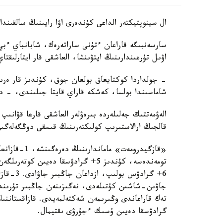
ال سينوپتيكتەر الداعى كۇندەرى اۋا رايىنىڭ سالقىندا
سارسەنبىگە قاراعان ءتۇنى ساراتەرەك، شابانباي ءبي
اۋىل تۇرعىندارىنىڭ ايتۋىنشا، العاشقى قار ايتارلىقت
شاماسىندا بولسا، كەشكە قاراي قايتا جىلىندى، - دە
الەۋمەتتىك جەلىلەردە بىرەۋلەر العاشقى قارعا قۋان
قالجىڭ ارالاستىرىپ كولىكتەرىنىڭ قىسقى دوڭگەلەگىن
جاۋىن-شاشىن كۇتىلەدى، نەگىزىنەن جاڭبىر تۇرىندە.
گرادۋسقا دەيىن ۇسىك ءجۇرۋى ىقتيمال.