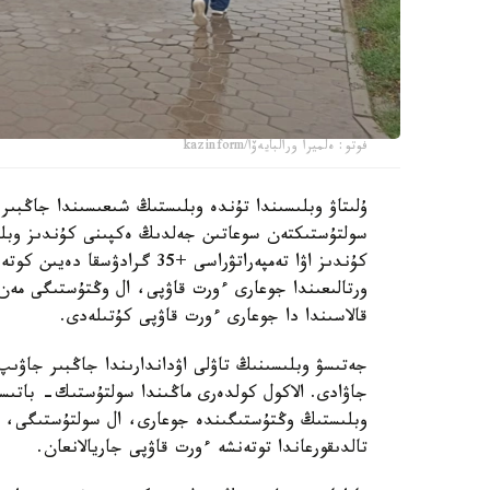
فوتو: ەلميرا ورالبايەۆا/kazinform
ۇلىتاۋ وبلىسىندا تۇندە وبلىستىڭ شىعىسىندا جاڭبى
كۇندىز اۋا تەمپەراتۋراسى +35
ورتالىعىندا جوعارى ءورت قاۋپى، ال وڭتۇستىگى مەن 
قالاسىندا دا جوعارى ءورت قاۋپى كۇتىلەدى.
جەتىسۋ وبلىسىنىڭ تاۋلى اۋداندارىندا جاڭبىر جاۋىپ
وبلىستىڭ وڭتۇستىگىندە جوعارى، ال سولتۇستىگى، شى
تالدىقورعاندا توتەنشە ءورت قاۋپى جاريالانعان.