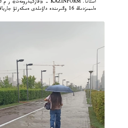
ەلىمىزدىڭ 16 وڭىرىندە داۋىلدى ەسكەرتۋ جاريالادى.