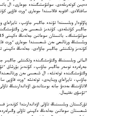
دەيىن كوتەرىلەدى. سولتۇستىگىندە جوعارى، ال بات
ساقتالادى. اقتوبە قالاسىندا جوعارى ءورت قاۋپى كۇت
پاۆلودار وبلىسىندا تۇندە جاڭبىر جاۋىپ، نايزاعاي
جاڭبىر كۇتىلەدى. كۇندىز شىعىسى مەن وڭتۇستىگىندە
وبلىستىڭ ورتالىعى مەن شىعىسىندا جوعارى ءورت قاۋپى
كۇندىز وتكىنشى جاڭبىر جاۋادى. جەلدىڭ ەكپىنى تۇندە 15- 20 م/س-قا دەيىن كۇ
الماتى وبلىسىنىڭ وڭتۇستىگىندە وتكىنشى جاڭبىر جاۋ
جەرلەردە نوسەر جاڭبىر جاۋىپ، كۇندىز بۇرشاق ءتۇس
وڭتۇستىگىندە توتەنشە، ال شىعىسى مەن ورتالىعىندا 
جاۋىپ، نايزاعاي وينايدى، توتەنشە ءورت قاۋپى ساقت
الاتاۋىنىڭ مەدەۋ جانە بوستاندىق اۋداندارىنىڭ تاۋل
ءتۇسۋى ىقتيمال.
تۇركىستان وبلىسىنىڭ تاۋلى اۋداندارىندا كۇندىز قى