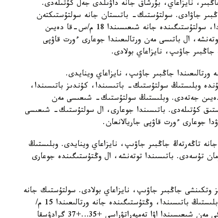
ڭبىر، نايزاعاي، بۇرشاق جانە داۋىلدى جەل كۇتىلەدى.
ڭبىر جاۋادى. سولتۇستىك- باتىستان جانە سولتۇستىكتەن
سوعاتىن جەلدىڭ ەكپىنى كۇندىز وبلىستىڭ باتىسىندا، سولتۇستىگىندە جانە شىعىسىندا 18 م/س-قا دەيىن
ەنشە، ال باتىسى مەن ورتالىعىندا جوعارى ءورت قاۋپى
 جاڭبىر جاۋىپ، نايزاعاي بولادى.
 ورتالىعىندا جاڭبىر جاۋىپ، نايزاعاي وينايدى.
دە وبلىستىڭ سولتۇستىك- باتىسىندا، كۇندىز باتىسىندا،
نە ورتالىعىندا 15- 20 م/س-قا دەيىن جەتەدى. وبلىستىڭ سولتۇستىك- شىعىسى مەن
ا دەيىن اپتاپ ىستىق كۇتىلەدى. باتىسىندا جوعارى، ال سولتۇستىك- شىعىسى
ۋدا جوعارى ءورت قاۋپى جاريالانعان.
جانە تاڭەرتەڭ جاڭبىر جاۋىپ، نايزاعاي وينايدى. وبلىستىڭ
مان تۇسەدى. باتىسىندا توتەنشە، ال وڭتۇستىگىندە جوعارى
 وتكىنشى جاڭبىر جاۋىپ، نايزاعاي بولادى. سولتۇستىك جانە
سولتۇستىك- شىعىستان سوعاتىن جەلدىڭ ەكپىنى وبلىستىڭ باتىسىندا، وڭتۇستىگىندە جانە ورتالىعىندا 15 م/
س- قا دەيىن جەتەدى. كۇندىز وبلىستىڭ وڭتۇستىگى مەن شىعىسىندا اۋا تەمپەراتۋراسى +35…+37 گرادۋسقا