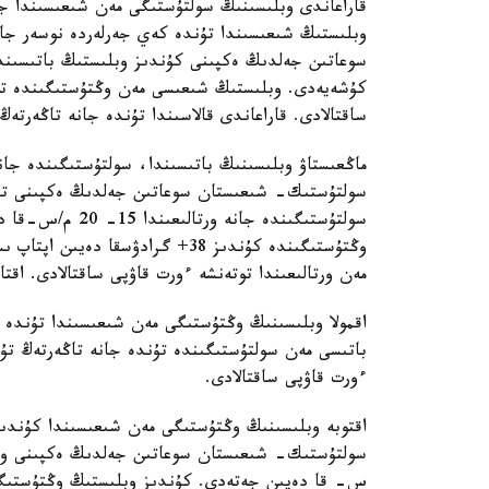
قاراعاندى وبلىسىنىڭ سولتۇستىگى مەن شىعىسىندا جا
وبلىستىڭ شىعىسىندا تۇندە كەي جەرلەردە نوسەر جا
كۇشەيەدى. وبلىستىڭ شىعىسى مەن وڭتۇستىگىندە توت
ساقتالادى. قاراعاندى قالاسىندا تۇندە جانە تاڭەرتەڭ
ماڭعىستاۋ وبلىسىنىڭ باتىسىندا، سولتۇستىگىندە جانە
سولتۇستىك- شىعىستان سوعاتىن جەلدىڭ ەكپىنى تۇن
سولتۇستىگىندە جا
وڭتۇستىگىندە كۇندىز 38+ گرادۋسق
مەن ورتالىعىندا توتەنشە ءورت قاۋپى ساقتالادى. اقتا
اقمولا وبلىسىنىڭ وڭتۇستىگى مەن شىعىسىندا تۇندە 
باتىسى مەن سولتۇستىگىندە تۇندە جانە تاڭەرتەڭ تۇ
ءورت قاۋپى ساقتالادى.
اقتوبە وبلىسىنىڭ وڭتۇستىگى مەن شىعىسىندا كۇندىز