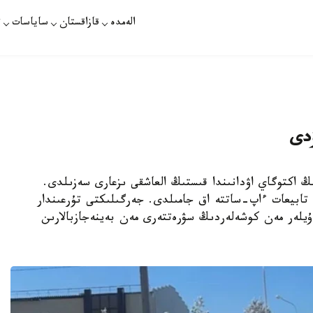
الەمدە
قازاقستان
ساياسات
ت
ۋدى
اعاندى وبلىسىنىڭ اكتوگاي اۋدانىندا قىستىڭ العاشقى ىزعارى سەزىلدى.
 تابيعات ءاپ-ساتتە اق جامىلدى. جەرگىلىكتى تۇرعىندار
ۇيلەر مەن كوشەلەردىڭ سۋرەتتەرى مەن بەينەجازبالارىن