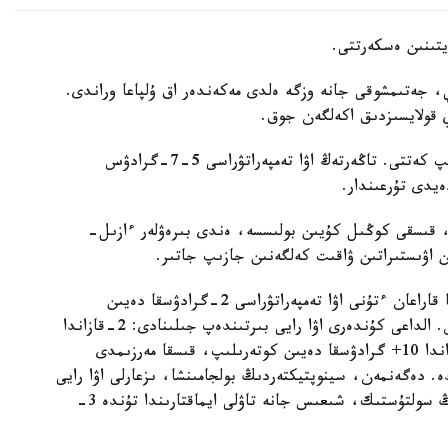
يتىنىن ەسكەرتتى.
، جەتىمشوقى جانە وزگە ەلدى مەكەندەر اق ۇلپاعا وراندى.
اي قولايسىزدىق اكەلگەن جوق.
- جولداردا كوكتايعاق بولعان جوق، كۇندىز قار ەرىپ كەتتى. تاڭەرتەڭ اۋا تەمپەراتۋراسى 5-7-گرادۋس
يدى تۇرعىندار.
ىپ، قىسقى كوڭىل كۇيىن بولىسسە، ەندى بىرەۋلەر ءازىل-
 اۋىستىراتىن ۋاقىت كەلگەنىن جازىپ جاتىر.
«قازگيدرومەت» ماماندارىنىڭ دەرەگىنشە، 1-قازانعا قاراعان ءتۇنى اۋا تەمپەراتۋراسى 2-گرادۋسقا دەيىن
تومەندەسە، كۇندىز 5+ گرادۋسقا دەيىن كوتەرىلگەن. الداعى كۇندەرى اۋا رايى بىرتىندەپ جىلىنادى: 2-قازاندا
6+ گرادۋس بولىپ، ازداعان جاڭبىر جاۋادى. 3-قازاندا 10+ گرادۋسقا دەيىن كوتەرىلىپ، قىسقا مەرزىمدى
 دەگەنمەن، سينوپتيكتەردىڭ بولجامىنشا، ىزعارلى اۋا رايى
تەك قاراعاندى وڭىرىمەن شەكتەلمەيدى. قازاقستاننىڭ سولتۇستىك، شىعىس جانە تاۋلى ايماقتارىندا تۇندە 3-