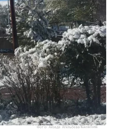
Фото: Айзада Агильбева/Kazinform