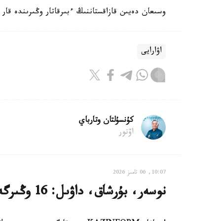
وسىعان دەيىن قازاقستاننىڭ ءبىرقاتار وڭىرىندە قار 
اۋارايى
كۇنسۇلتان وتارباي
اۆتور
10:07, 06 تامىز 2026
نوسەر، بۇرشاق، داۋىل: 16 وڭىرگە اۋا رايىنا بايلانىستى ەسكەرتۋ جاسالدى