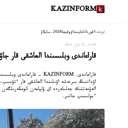
KAZINFORM
ترەند:
اقوردا
تاعايىنداۋ
وقيعا
2026-سايلاۋ
17:09, 02 قازان 2025
قاراعاندى وبلىسىندا العاشقى قار جا
قاراعاندى. KAZINFORM - قار
اۋداننىڭ بىرنەشە اۋىلىندا العاشقى قار ءتۇسىپ،
الەۋمەتتىك جەلىلەردە اق ۇلپامەن كومكەرىلگەن 
ءبولىسىپ جاتىر.